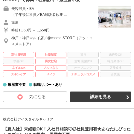
美容部員・BA
（半年後に社員／BA経験者歓迎 …
派遣
時給1,350円 ～ 1,650円
神戸・神戸マルイ店／@cosme STORE（アットコ
スメストア）
正社員登用
社割制度
賞与
未経験OK
学生OK
男女歓迎
週3日勤務OK
時短勤務OK
ネイルOK
ノルマなし
オープニング
店長候補
スキンケア
メイク
ナチュラルコスメ
百貨店
履歴書不要
転職サポートあり
気になる
詳細を見る
株式会社アイスタイルキャリア
【夏入社】未経験OK！入社日相談可◎社員登用有★あなたにぴった