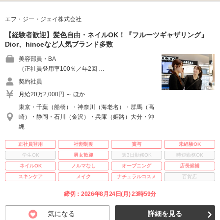
エフ・ジー・ジェイ株式会社
【経験者歓迎】髪色自由・ネイルOK！『フルーツギャザリング』
Dior、hinceなど人気ブランド多数
美容部員・BA
（正社員登用率100％／年2回 …
契約社員
月給20万2,000円 ～ ほか
東京・千葉（船橋）・神奈川（海老名）・群馬（高
崎）・静岡・石川（金沢）・兵庫（姫路）大分・沖
縄
正社員登用
社割制度
賞与
未経験OK
学生OK
男女歓迎
週3日勤務OK
時短勤務OK
ネイルOK
ノルマなし
オープニング
店長候補
スキンケア
メイク
ナチュラルコスメ
百貨店
締切：2026年8月24日(月) 23時59分
気になる
詳細を見る