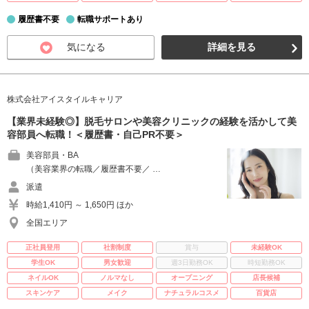
履歴書不要
転職サポートあり
気になる
詳細を見る
株式会社アイスタイルキャリア
【業界未経験◎】脱毛サロンや美容クリニックの経験を活かして美
容部員へ転職！＜履歴書・自己PR不要＞
美容部員・BA
（美容業界の転職／履歴書不要／ …
派遣
時給1,410円 ～ 1,650円 ほか
全国エリア
正社員登用
社割制度
賞与
未経験OK
学生OK
男女歓迎
週3日勤務OK
時短勤務OK
ネイルOK
ノルマなし
オープニング
店長候補
スキンケア
メイク
ナチュラルコスメ
百貨店