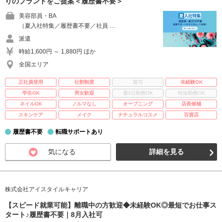
りのブランドをご提案＜履歴書不要＞
美容部員・BA
（夏入社特集／履歴書不要／社員 …
派遣
時給1,600円 ～ 1,880円 ほか
全国エリア
正社員登用
社割制度
賞与
未経験OK
学生OK
男女歓迎
週3日勤務OK
時短勤務OK
ネイルOK
ノルマなし
オープニング
店長候補
スキンケア
メイク
ナチュラルコスメ
百貨店
履歴書不要
転職サポートあり
気になる
詳細を見る
株式会社アイスタイルキャリア
【スピード就業可能】離職中の方歓迎◆未経験OK◎最短でお仕事ス
タート♪履歴書不要｜8月入社可