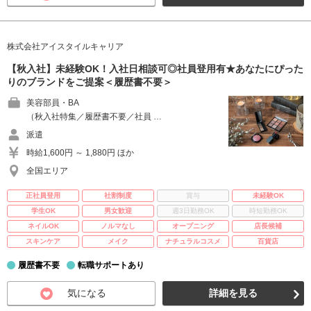
株式会社アイスタイルキャリア
【秋入社】未経験OK！入社日相談可◎社員登用有★あなたにぴった
りのブランドをご提案＜履歴書不要＞
美容部員・BA
（秋入社特集／履歴書不要／社員 …
派遣
時給1,600円 ～ 1,880円 ほか
全国エリア
正社員登用
社割制度
賞与
未経験OK
学生OK
男女歓迎
週3日勤務OK
時短勤務OK
ネイルOK
ノルマなし
オープニング
店長候補
スキンケア
メイク
ナチュラルコスメ
百貨店
履歴書不要
転職サポートあり
気になる
詳細を見る