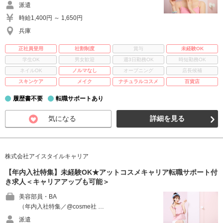
派遣
時給1,400円 ～ 1,650円
兵庫
正社員登用
社割制度
賞与
未経験OK
学生OK
男女歓迎
週3日勤務OK
時短勤務OK
ネイルOK
ノルマなし
オープニング
店長候補
スキンケア
メイク
ナチュラルコスメ
百貨店
履歴書不要
転職サポートあり
気になる
詳細を見る
株式会社アイスタイルキャリア
【年内入社特集】未経験OK★アットコスメキャリア転職サポート付
き求人＜キャリアアップも可能＞
美容部員・BA
（年内入社特集／@cosme社 …
派遣