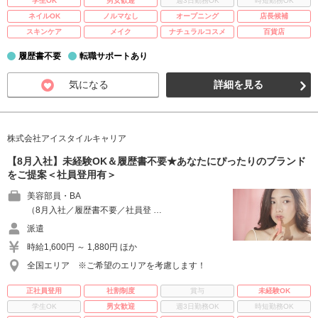
学生OK
男女歓迎
週3日勤務OK
時短勤務OK
ネイルOK
ノルマなし
オープニング
店長候補
スキンケア
メイク
ナチュラルコスメ
百貨店
履歴書不要
転職サポートあり
気になる
詳細を見る
株式会社アイスタイルキャリア
【8月入社】未経験OK＆履歴書不要★あなたにぴったりのブランド
をご提案＜社員登用有＞
美容部員・BA
（8月入社／履歴書不要／社員登 …
派遣
時給1,600円 ～ 1,880円 ほか
全国エリア ※ご希望のエリアを考慮します！
正社員登用
社割制度
賞与
未経験OK
学生OK
男女歓迎
週3日勤務OK
時短勤務OK