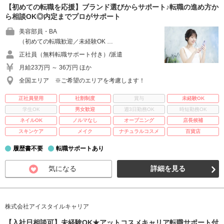
【初めての転職を応援】ブランド選びからサポート♪転職の進め方か
ら相談OK◎内定までプロがサポート
美容部員・BA
（初めての転職歓迎／未経験OK …
正社員（無料転職サポート付き）/派遣
月給23万円 ～ 36万円 ほか
全国エリア ※ご希望のエリアを考慮します！
正社員登用
社割制度
賞与
未経験OK
学生OK
男女歓迎
週3日勤務OK
時短勤務OK
ネイルOK
ノルマなし
オープニング
店長候補
スキンケア
メイク
ナチュラルコスメ
百貨店
履歴書不要
転職サポートあり
気になる
詳細を見る
株式会社アイスタイルキャリア
【入社日相談可】未経験OK★アットコスメキャリア転職サポート付