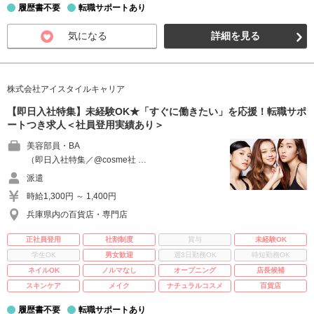
履歴書不要
転職サポートあり
気になる
詳細を見る
株式会社アイスタイルキャリア
【即日入社特集】未経験OK★「すぐに働きたい」を応援！転職サポ
ートつき求人＜社員登用実績あり＞
美容部員・BA
（即日入社特集／@cosme社 …
派遣
時給1,300円 ～ 1,400円
兵庫県内の百貨店・専門店
正社員登用
社割制度
賞与
未経験OK
学生OK
男女歓迎
週3日勤務OK
時短勤務OK
ネイルOK
ノルマなし
オープニング
店長候補
スキンケア
メイク
ナチュラルコスメ
百貨店
履歴書不要
転職サポートあり