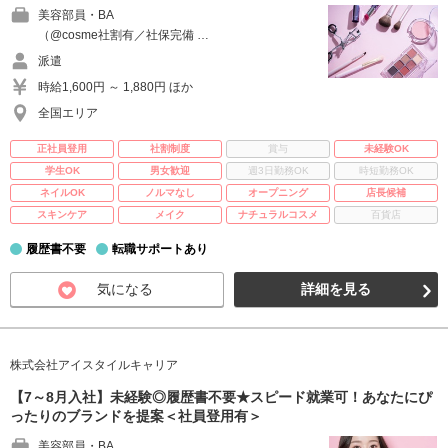
美容部員・BA
（@cosme社割有／社保完備 …
派遣
時給1,600円 ～ 1,880円 ほか
全国エリア
正社員登用
社割制度
賞与
未経験OK
学生OK
男女歓迎
週3日勤務OK
時短勤務OK
ネイルOK
ノルマなし
オープニング
店長候補
スキンケア
メイク
ナチュラルコスメ
百貨店
履歴書不要
転職サポートあり
気になる
詳細を見る
株式会社アイスタイルキャリア
【7～8月入社】未経験◎履歴書不要★スピード就業可！あなたにぴ
ったりのブランドを提案＜社員登用有＞
美容部員・BA