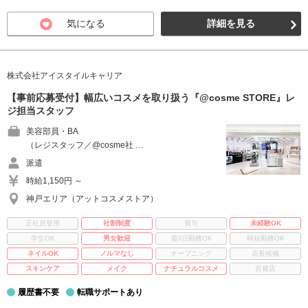
気になる
詳細を見る
株式会社アイスタイルキャリア
【事前応募受付】幅広いコスメを取り扱う『@cosme STORE』レ
ジ担当スタッフ
美容部員・BA
（レジスタッフ／@cosme社 …
派遣
時給1,150円 ～
神戸エリア（アットコスメストア）
正社員登用
社割制度
賞与
未経験OK
学生OK
男女歓迎
週3日勤務OK
時短勤務OK
ネイルOK
ノルマなし
オープニング
店長候補
スキンケア
メイク
ナチュラルコスメ
百貨店
履歴書不要
転職サポートあり