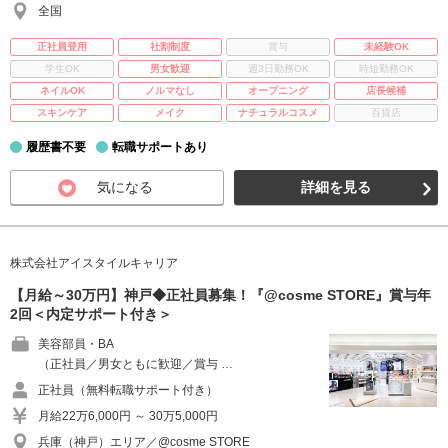
全国
正社員登用
社割制度
賞与
未経験OK
学生OK
男女歓迎
週3日勤務OK
時短勤務OK
ネイルOK
ノルマなし
オープニング
店長候補
スキンケア
メイク
ナチュラルコスメ
百貨店
履歴書不要
転職サポートあり
気になる
詳細を見る
株式会社アイスタイルキャリア
【月給～30万円】神戸◆正社員募集！『@cosme STORE』賞与年
2回＜内定サポート付き＞
美容部員・BA
（正社員／男女ともに歓迎／賞与 …
正社員（無料転職サポート付き）
月給22万6,000円 ～ 30万5,000円
兵庫（神戸）エリア／@cosme STORE