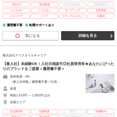
学生OK
男女歓迎
週3日勤務OK
時短勤務OK
ネイルOK
ノルマなし
オープニング
店長候補
スキンケア
メイク
ナチュラルコスメ
百貨店
履歴書不要
転職サポートあり
気になる
詳細を見る
株式会社アイスタイルキャリア
【春入社】未経験OK！入社日相談可◎社員登用有★あなたにぴった
りのブランドをご提案＜履歴書不要＞
美容部員・BA
（春入社特集／履歴書不要／社員 …
派遣
時給1,410円 ～ 1,650円 ほか
全国エリア
正社員登用
社割制度
賞与
未経験OK