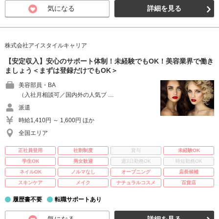
気になる
詳細を見る
株式会社アイスタイルキャリア
【安定収入】安心のサポート体制！未経験でもOK！美容業界で働き
ましょう＜まずは登録だけでもOK＞
美容部員・BA
（入社月相談可／国内外の人気ブ …
派遣
時給1,410円 ～ 1,600円 ほか
全国エリア
正社員登用
社割制度
賞与
未経験OK
学生OK
男女歓迎
週3日勤務OK
時短勤務OK
ネイルOK
ノルマなし
オープニング
店長候補
スキンケア
メイク
ナチュラルコスメ
百貨店
履歴書不要
転職サポートあり