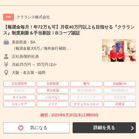
クラランス株式会社
PR
【報奨金毎月！年72万も可】月収40万円以上も目指せる『クララン
ス』制度刷新＆手当新設！Bコープ認証
美容部員・BA
（報奨金最大6万／海外旅行補助 …
正社員/契約社員
月給25万円 ～ 35万円 ほか
大阪・名古屋・福岡
正社員登用
社割制度
賞与
未経験OK
学生OK
男女歓迎
週3日勤務OK
時短勤務OK
ネイルOK
ノルマなし
オープニング
店長候補
スキンケア
メイク
ナチュラルコスメ
百貨店
締切：2026年8月20日(木) 23時59分
気になる
詳細を見る