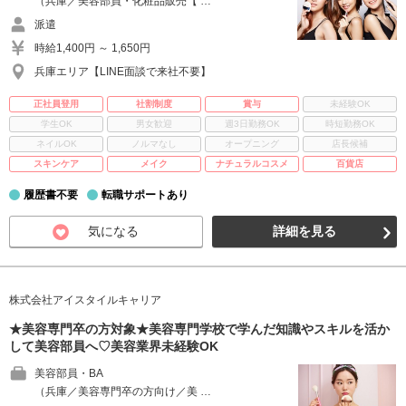
（兵庫／美容部員・化粧品販売【 …
派遣
時給1,400円 ～ 1,650円
兵庫エリア【LINE面談で来社不要】
正社員登用
社割制度
賞与
未経験OK
学生OK
男女歓迎
週3日勤務OK
時短勤務OK
ネイルOK
ノルマなし
オープニング
店長候補
スキンケア
メイク
ナチュラルコスメ
百貨店
履歴書不要
転職サポートあり
気になる
詳細を見る
株式会社アイスタイルキャリア
★美容専門卒の方対象★美容専門学校で学んだ知識やスキルを活か
して美容部員へ♡美容業界未経験OK
美容部員・BA
（兵庫／美容専門卒の方向け／美 …