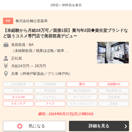
1件目～30件目を表示
株式会社楠公堂薬局
PR
【未経験から月給28万可／面接1回】賞与年2回◆資生堂ブランドな
ど扱うコスメ専門店で美容部員デビュー
美容部員・BA
（未経験歓迎／残業ほぼ無／能率 …
正社員
月給24万円 ～ 28万円
兵庫（JR神戸駅直結／プリコ神戸内）
正社員登用
社割制度
賞与
未経験OK
学生OK
男女歓迎
週3日勤務OK
時短勤務OK
ネイルOK
ノルマなし
オープニング
店長候補
スキンケア
メイク
ナチュラルコスメ
百貨店
締切：2026年8月17日(月) 23時59分
気になる
詳細を見る