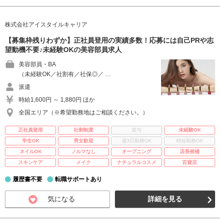
株式会社アイスタイルキャリア
【募集枠残りわずか】正社員登用の実績多数！応募には自己PRや志
望動機不要♪未経験OKの美容部員求人
美容部員・BA
（未経験OK／社割有／社保◎／ …
派遣
時給1,600円 ～ 1,880円 ほか
全国エリア（※希望勤務地はご相談ください。）
正社員登用
社割制度
賞与
未経験OK
学生OK
男女歓迎
週3日勤務OK
時短勤務OK
ネイルOK
ノルマなし
オープニング
店長候補
スキンケア
メイク
ナチュラルコスメ
百貨店
履歴書不要
転職サポートあり
気になる
詳細を見る