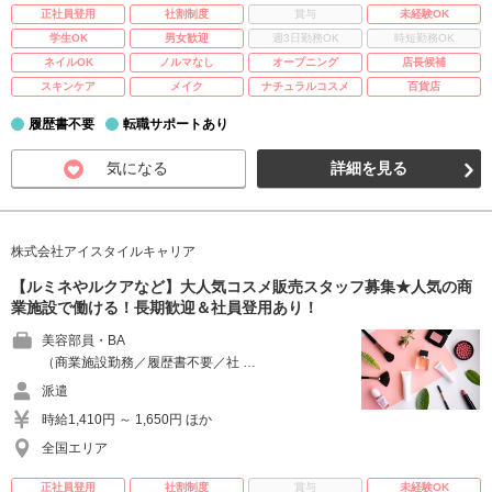
正社員登用
社割制度
賞与
未経験OK
学生OK
男女歓迎
週3日勤務OK
時短勤務OK
ネイルOK
ノルマなし
オープニング
店長候補
スキンケア
メイク
ナチュラルコスメ
百貨店
履歴書不要
転職サポートあり
気になる
詳細を見る
株式会社アイスタイルキャリア
【ルミネやルクアなど】大人気コスメ販売スタッフ募集★人気の商
業施設で働ける！長期歓迎＆社員登用あり！
美容部員・BA
（商業施設勤務／履歴書不要／社 …
派遣
時給1,410円 ～ 1,650円 ほか
全国エリア
正社員登用
社割制度
賞与
未経験OK