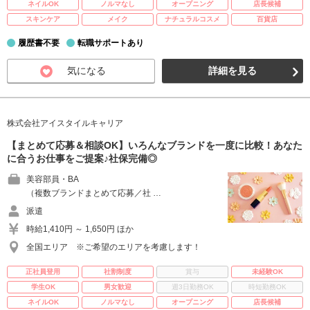
ネイルOK
ノルマなし
オープニング
店長候補
スキンケア
メイク
ナチュラルコスメ
百貨店
履歴書不要
転職サポートあり
気になる
詳細を見る
株式会社アイスタイルキャリア
【まとめて応募＆相談OK】いろんなブランドを一度に比較！あなた
に合うお仕事をご提案♪社保完備◎
美容部員・BA
（複数ブランドまとめて応募／社 …
派遣
時給1,410円 ～ 1,650円 ほか
全国エリア ※ご希望のエリアを考慮します！
正社員登用
社割制度
賞与
未経験OK
学生OK
男女歓迎
週3日勤務OK
時短勤務OK
ネイルOK
ノルマなし
オープニング
店長候補