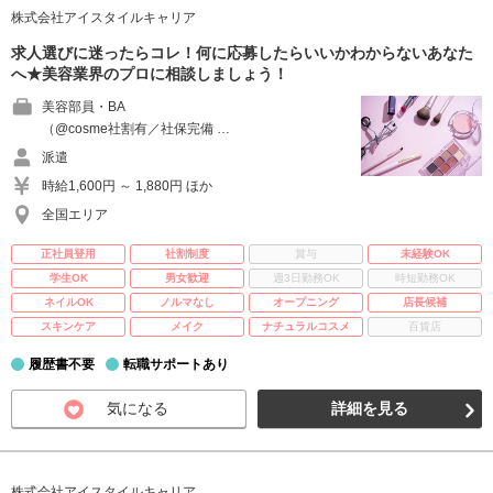
株式会社アイスタイルキャリア
求人選びに迷ったらコレ！何に応募したらいいかわからないあなた
へ★美容業界のプロに相談しましょう！
美容部員・BA
（@cosme社割有／社保完備 …
派遣
時給1,600円 ～ 1,880円 ほか
全国エリア
正社員登用
社割制度
賞与
未経験OK
学生OK
男女歓迎
週3日勤務OK
時短勤務OK
ネイルOK
ノルマなし
オープニング
店長候補
スキンケア
メイク
ナチュラルコスメ
百貨店
履歴書不要
転職サポートあり
気になる
詳細を見る
株式会社アイスタイルキャリア