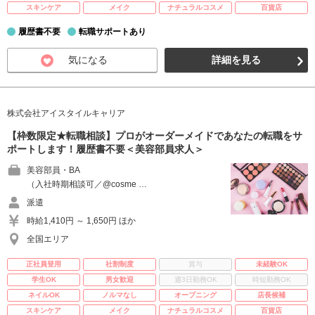
スキンケア
メイク
ナチュラルコスメ
百貨店
履歴書不要
転職サポートあり
気になる
詳細を見る
株式会社アイスタイルキャリア
【枠数限定★転職相談】プロがオーダーメイドであなたの転職をサ
ポートします！履歴書不要＜美容部員求人＞
美容部員・BA
（入社時期相談可／@cosme …
派遣
時給1,410円 ～ 1,650円 ほか
全国エリア
正社員登用
社割制度
賞与
未経験OK
学生OK
男女歓迎
週3日勤務OK
時短勤務OK
ネイルOK
ノルマなし
オープニング
店長候補
スキンケア
メイク
ナチュラルコスメ
百貨店