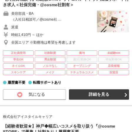
き求人＜社保完備・@cosme社割有＞
美容部員・BA
（入社日相談可／@cosme社 …
派遣
時給1,410円 ～ ほか
全国エリア ※勤務地は希望を考慮します
正社員登用
社割制度
賞与
未経験OK
学生OK
男女歓迎
週3日勤務OK
時短勤務OK
ネイルOK
ノルマなし
オープニング
店長候補
スキンケア
メイク
ナチュラルコスメ
百貨店
履歴書不要
転職サポートあり
気になる
詳細を見る
株式会社アイスタイルキャリア
【経験者歓迎★】神戸◆幅広いコスメを取り扱う『@cosme
STORE』で募集！社割あり！履歴書不要