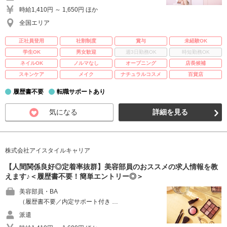
時給1,410円 ～ 1,650円 ほか
全国エリア
正社員登用
社割制度
賞与
未経験OK
学生OK
男女歓迎
週3日勤務OK
時短勤務OK
ネイルOK
ノルマなし
オープニング
店長候補
スキンケア
メイク
ナチュラルコスメ
百貨店
履歴書不要
転職サポートあり
気になる
詳細を見る
株式会社アイスタイルキャリア
【人間関係良好◎定着率抜群】美容部員のおススメの求人情報を教
えます♪＜履歴書不要！簡単エントリー◎＞
美容部員・BA
（履歴書不要／内定サポート付き …
派遣