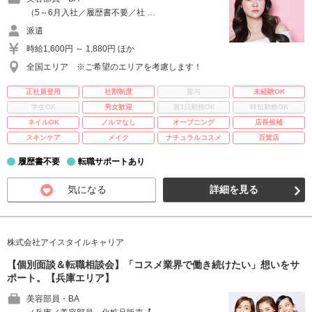
（5～6月入社／履歴書不要／社 …
派遣
時給1,600円 ～ 1,880円 ほか
全国エリア ※ご希望のエリアを考慮します！
正社員登用
社割制度
賞与
未経験OK
学生OK
男女歓迎
週3日勤務OK
時短勤務OK
ネイルOK
ノルマなし
オープニング
店長候補
スキンケア
メイク
ナチュラルコスメ
百貨店
履歴書不要
転職サポートあり
気になる
詳細を見る
株式会社アイスタイルキャリア
【個別面談＆転職相談会】「コスメ業界で働き続けたい」想いをサ
ポート。【兵庫エリア】
美容部員・BA