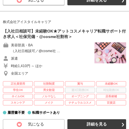
気になる
詳細を見る
株式会社アイスタイルキャリア
【入社日相談可】未経験OK★アットコスメキャリア転職サポート付
き求人＜社保完備・@cosme社割有＞
美容部員・BA
（入社日相談可／@cosme社 …
派遣
時給1,410円 ～ ほか
全国エリア
正社員登用
社割制度
賞与
未経験OK
学生OK
男女歓迎
週3日勤務OK
時短勤務OK
ネイルOK
ノルマなし
オープニング
店長候補
スキンケア
メイク
ナチュラルコスメ
百貨店
履歴書不要
転職サポートあり
気になる
詳細を見る