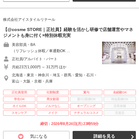
株式会社アイスタイルリテール
【@cosme STORE｜正社員】経験を活かし研修で店舗運営やマネ
ジメントも身に付く×特別休暇充実
美容部員・BA
（リフレッシュ休暇／車通勤OK …
正社員/アルバイト・パート
月給23万1,000円 ～ 31万円 ほか
北海道・東京・神奈川・埼玉・群馬・愛知・石川・
富山・大阪・京都・兵庫
正社員登用
社割制度
賞与
未経験OK
学生OK
男女歓迎
週3日勤務OK
時短勤務OK
ネイルOK
ノルマなし
オープニング
店長候補
スキンケア
メイク
ナチュラルコスメ
百貨店
締切：2026年8月24日(月) 23時59分
気になる
詳細を見る