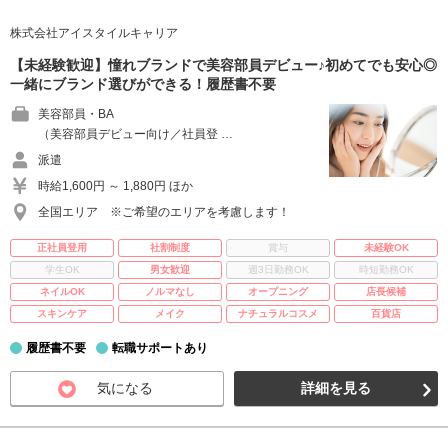
株式会社アイスタイルキャリア
【未経験歓迎】憧れブランドで美容部員デビュー♪初めてでも安心◎
一緒にブランド選びができる！履歴書不要
美容部員・BA
（美容部員デビュー向け／社員登 …
派遣
時給1,600円 ～ 1,880円 ほか
全国エリア ※ご希望のエリアを考慮します！
正社員登用
社割制度
賞与
未経験OK
学生OK
男女歓迎
週3日勤務OK
時短勤務OK
ネイルOK
ノルマなし
オープニング
店長候補
スキンケア
メイク
ナチュラルコスメ
百貨店
履歴書不要
転職サポートあり
気になる
詳細を見る