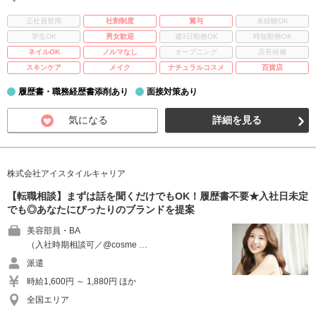
正社員登用
社割制度
賞与
未経験OK
学生OK
男女歓迎
週3日勤務OK
時短勤務OK
ネイルOK
ノルマなし
オープニング
店長候補
スキンケア
メイク
ナチュラルコスメ
百貨店
履歴書・職務経歴書添削あり
面接対策あり
気になる
詳細を見る
株式会社アイスタイルキャリア
【転職相談】まずは話を聞くだけでもOK！履歴書不要★入社日未定
でも◎あなたにぴったりのブランドを提案
美容部員・BA
（入社時期相談可／@cosme …
派遣
時給1,600円 ～ 1,880円 ほか
全国エリア