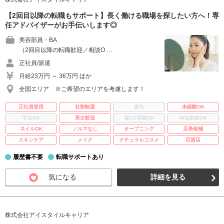
【2回目以降の転職もサポート】長く働ける職場を探したい方へ！専
任アドバイザーがお手伝いします◎
美容部員・BA
（2回目以降の転職歓迎／相談O …
正社員/派遣
月給23万円 ～ 36万円 ほか
全国エリア ※ご希望のエリアを考慮します！
正社員登用
社割制度
賞与
未経験OK
学生OK
男女歓迎
週3日勤務OK
時短勤務OK
ネイルOK
ノルマなし
オープニング
店長候補
スキンケア
メイク
ナチュラルコスメ
百貨店
履歴書不要
転職サポートあり
気になる
詳細を見る
株式会社アイスタイルキャリア