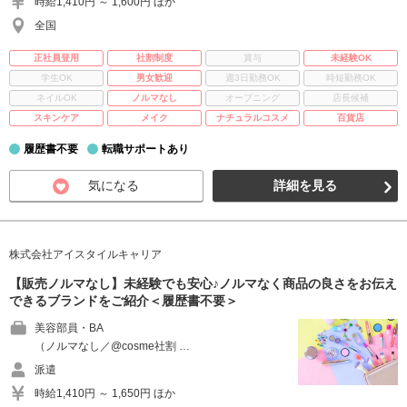
時給1,410円 ～ 1,600円 ほか
全国
正社員登用
社割制度
賞与
未経験OK
学生OK
男女歓迎
週3日勤務OK
時短勤務OK
ネイルOK
ノルマなし
オープニング
店長候補
スキンケア
メイク
ナチュラルコスメ
百貨店
履歴書不要
転職サポートあり
気になる
詳細を見る
株式会社アイスタイルキャリア
【販売ノルマなし】未経験でも安心♪ノルマなく商品の良さをお伝え
できるブランドをご紹介＜履歴書不要＞
美容部員・BA
（ノルマなし／@cosme社割 …
派遣
時給1,410円 ～ 1,650円 ほか