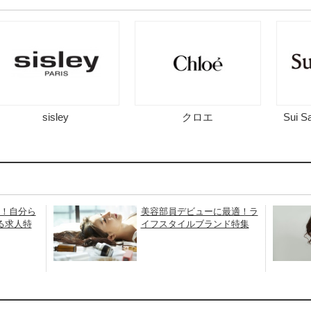
sisley
クロエ
Sui 
K！自分ら
美容部員デビューに最適！ラ
る求人特
イフスタイルブランド特集