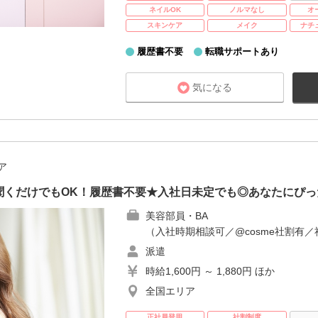
ネイルOK
ノルマなし
オ
スキンケア
メイク
ナチ
履歴書不要
転職サポートあり
気になる
ア
聞くだけでもOK！履歴書不要★入社日未定でも◎あなたにぴっ
美容部員・BA
（入社時期相談可／@cosme社割有／
派遣
時給1,600円 ～ 1,880円 ほか
全国エリア
正社員登用
社割制度