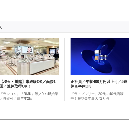
人
【埼玉・川越】未経験OK／面接1
正社員／年収400万円以上可／5連
回／連休取得OK！
休＆半休OK
『ランコム』『RMK』等／9：45始業
『ラ・プレリー』20代～40代活躍
／時短可／賞与年2回
中！報奨金年最大72万円