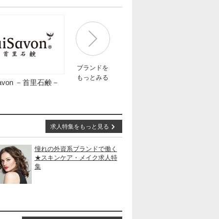
ブランドを
もっとみる
Savon －首里石鹸－
求人特集をもっと見る
憧れの外資系ブランドで働く
★スキンケア・メイク求人特
集