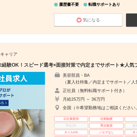
履歴書不要
転職サポートあり
気になる
ルキャリア
未経験OK！スピード選考×面接対策で内定までサポート★人気
美容部員・BA
（夏入社特集／内定までサポート／人
正社員（無料転職サポート付き）
月給25万円 ～ 36万円
全国（※希望勤務地はご相談ください
正社員登用
社割制度
学生OK
男女歓迎
週
ネイルOK
ノルマなし
オ