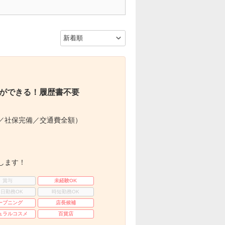
ができる！履歴書不要
／社保完備／交通費全額）
します！
賞与
未経験OK
3日勤務OK
時短勤務OK
ープニング
店長候補
ュラルコスメ
百貨店