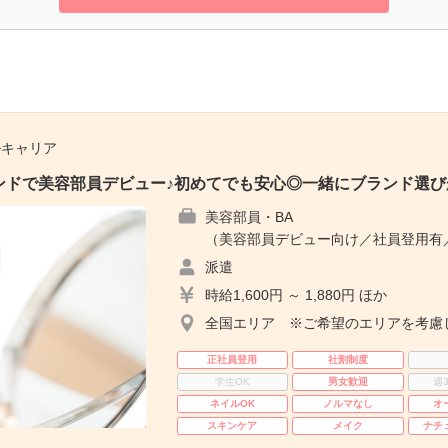
ルキャリア
ンドで美容部員デビュー♪初めてでも安心◎一緒にブランド選び
美容部員・BA
（美容部員デビュー向け／社員登用有
派遣
時給1,600円 ～ 1,880円 ほか
全国エリア ※ご希望のエリアを考慮
正社員登用
社割制度
学生OK
男女歓迎
週
ネイルOK
ノルマなし
オ
スキンケア
メイク
ナチ