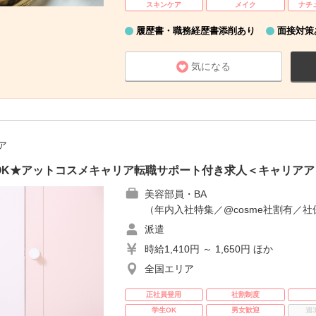
スキンケア
メイク
ナチ
履歴書・職務経歴書添削あり
面接対策
気になる
ア
OK★アットコスメキャリア転職サポート付き求人＜キャリアア
美容部員・BA
（年内入社特集／@cosme社割有／社
派遣
時給1,410円 ～ 1,650円 ほか
全国エリア
正社員登用
社割制度
学生OK
男女歓迎
週