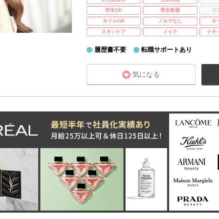
学生OK
男女歓迎
週
ネイルOK
ノルマなし
オ
スキンケア
メイク
ナチ
履歴書不要
転職サポートあり
気になる