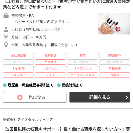
【正社員】即日勤務×スピード選考◎すぐ働きたい方に最適★面接対
策など内定までサポート付き★
美容部員・BA
（スピード入社特集／内定までサ …
正社員（無料転職サポート付き）
月給23万円 ～ 36万円
全国（※希望勤務地はご相談ください。）
正社員登用
社割制度
賞与
未経験OK
学生OK
男女歓迎
週3日勤務OK
時短勤務OK
ネイルOK
ノルマなし
オープニング
店長候補
スキンケア
メイク
ナチュラルコスメ
百貨店
履歴書・職務経歴書添削あり
面接対策あり
気になる
詳細を見る
株式会社アイスタイルキャリア
【2回目以降の転職もサポート】長く働ける職場を探したい方へ！専