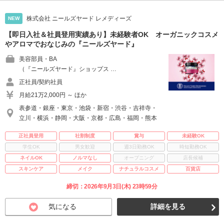
株式会社 ニールズヤード レメディーズ
NEW
【即日入社＆社員登用実績あり】未経験者OK オーガニックコスメ
やアロマでおなじみの『ニールズヤード』
美容部員・BA
（『ニールズヤード』ショップス …
正社員/契約社員
月給21万2,000円 ～ ほか
表参道・銀座・東京・池袋・新宿・渋谷・吉祥寺・
立川・横浜・静岡・大阪・京都・広島・福岡・熊本
正社員登用
社割制度
賞与
未経験OK
学生OK
男女歓迎
週3日勤務OK
時短勤務OK
ネイルOK
ノルマなし
オープニング
店長候補
スキンケア
メイク
ナチュラルコスメ
百貨店
締切：2026年9月3日(木) 23時59分
気になる
詳細を見る