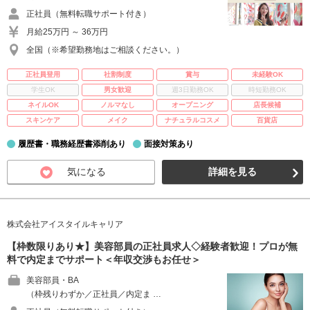
正社員（無料転職サポート付き）
月給25万円 ～ 36万円
全国（※希望勤務地はご相談ください。）
正社員登用
社割制度
賞与
未経験OK
学生OK
男女歓迎
週3日勤務OK
時短勤務OK
ネイルOK
ノルマなし
オープニング
店長候補
スキンケア
メイク
ナチュラルコスメ
百貨店
履歴書・職務経歴書添削あり
面接対策あり
気になる
詳細を見る
株式会社アイスタイルキャリア
【枠数限りあり★】美容部員の正社員求人◇経験者歓迎！プロが無
料で内定までサポート＜年収交渉もお任せ＞
美容部員・BA
（枠残りわずか／正社員／内定ま …