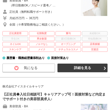
美容部員・BA
（即日勤務OK／スピード選考／ …
正社員（無料転職サポート付き）
月給25万円 ～ 36万円
全国（※希望勤務地はご相談ください。）
正社員登用
社割制度
賞与
未経験OK
学生OK
男女歓迎
週3日勤務OK
時短勤務OK
ネイルOK
ノルマなし
オープニング
店長候補
スキンケア
メイク
ナチュラルコスメ
百貨店
履歴書・職務経歴書添削あり
面接対策あり
気になる
詳細を見る
株式会社アイスタイルキャリア
【正社員◆入社日相談可】キャリアアップ可！面接対策など内定ま
でサポート付きの美容部員求人♪
美容部員・BA