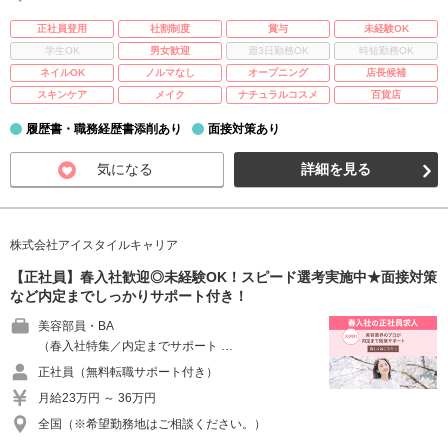
正社員登用
社割制度
賞与
未経験OK
学生OK
男女歓迎
週3日勤務OK
時短勤務OK
ネイルOK
ノルマなし
オープニング
店長候補
スキンケア
メイク
ナチュラルコスメ
百貨店
履歴書・職務経歴書添削あり
面接対策あり
気になる
詳細を見る
株式会社アイスタイルキャリア
【正社員】春入社歓迎◎未経験OK！スピード選考実施中★面接対策
など内定までしっかりサポート付き！
美容部員・BA
（春入社特集／内定までサポート …
正社員（無料転職サポート付き）
月給23万円 ～ 36万円
全国（※希望勤務地はご相談ください。）