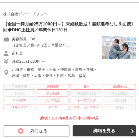
株式会社ディーエイチシー
【全国一律月給25万1000円～】未経験歓迎！書類選考なし＆面接1
回◆DHC正社員／年間休日131日
美容部員・BA
（正社員／賞与年2回／車通勤可 …
正社員
月給25万1,000円 ～
北海道・東京・埼玉・千葉・神奈川・群馬・茨城・
宮城・愛知・大阪・奈良・兵庫・広島・福岡
正社員登用
社割制度
賞与
未経験OK
学生OK
男女歓迎
週3日勤務OK
時短勤務OK
ネイルOK
ノルマなし
オープニング
店長候補
スキンケア
メイク
ナチュラルコスメ
百貨店
締切：2026年8月27日(木) 23時59分
気になる
詳細を見る