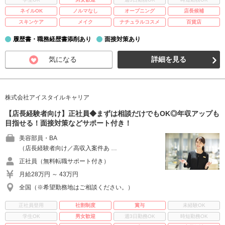
ネイルOK
ノルマなし
オープニング
店長候補
スキンケア
メイク
ナチュラルコスメ
百貨店
履歴書・職務経歴書添削あり
面接対策あり
気になる
詳細を見る
株式会社アイスタイルキャリア
【店長経験者向け】正社員◆まずは相談だけでもOK◎年収アップも
目指せる！面接対策などサポート付き！
美容部員・BA
（店長経験者向け／高収入案件あ …
正社員（無料転職サポート付き）
月給28万円 ～ 43万円
全国（※希望勤務地はご相談ください。）
正社員登用
社割制度
賞与
未経験OK
学生OK
男女歓迎
週3日勤務OK
時短勤務OK