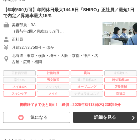
【年収500万可】年間休日最大144.5日『SHIRO』正社員／最短1日
で内定／昇給率最大15％
美容部員・BA
（賞与年2回／月給32.3万円 …
正社員
月給32万3,750円 ～ ほか
北海道・東京・横浜・埼玉・大阪・京都・神戸・名
古屋・広島・福岡
正社員登用
社割制度
賞与
未経験OK
学生OK
男女歓迎
週3日勤務OK
時短勤務OK
ネイルOK
ノルマなし
オープニング
店長候補
スキンケア
メイク
ナチュラルコスメ
百貨店
掲載終了まであと6日！ 締切：2026年8月13日(木) 23時59分
気になる
詳細を見る