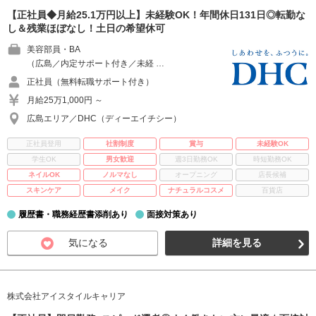
【正社員◆月給25.1万円以上】未経験OK！年間休日131日◎転勤な
し＆残業ほぼなし！土日の希望休可
美容部員・BA
（広島／内定サポート付き／未経 …
正社員（無料転職サポート付き）
月給25万1,000円 ～
広島エリア／DHC（ディーエイチシー）
正社員登用
社割制度
賞与
未経験OK
学生OK
男女歓迎
週3日勤務OK
時短勤務OK
ネイルOK
ノルマなし
オープニング
店長候補
スキンケア
メイク
ナチュラルコスメ
百貨店
履歴書・職務経歴書添削あり
面接対策あり
気になる
詳細を見る
株式会社アイスタイルキャリア