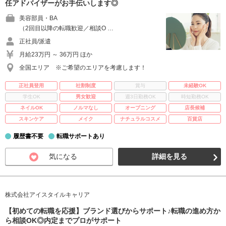
任アドバイザーがお手伝いします◎
美容部員・BA
（2回目以降の転職歓迎／相談O …
正社員/派遣
月給23万円 ～ 36万円 ほか
全国エリア ※ご希望のエリアを考慮します！
正社員登用
社割制度
賞与
未経験OK
学生OK
男女歓迎
週3日勤務OK
時短勤務OK
ネイルOK
ノルマなし
オープニング
店長候補
スキンケア
メイク
ナチュラルコスメ
百貨店
履歴書不要
転職サポートあり
気になる
詳細を見る
株式会社アイスタイルキャリア
【初めての転職を応援】ブランド選びからサポート♪転職の進め方か
ら相談OK◎内定までプロがサポート