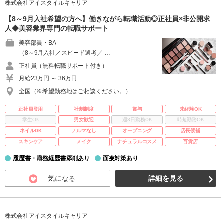
株式会社アイスタイルキャリア
【8～9月入社希望の方へ】働きながら転職活動◎正社員×非公開求
人◆美容業界専門の転職サポート
美容部員・BA
（8～9月入社／スピード選考／ …
正社員（無料転職サポート付き）
月給23万円 ～ 36万円
全国（※希望勤務地はご相談ください。）
正社員登用
社割制度
賞与
未経験OK
学生OK
男女歓迎
週3日勤務OK
時短勤務OK
ネイルOK
ノルマなし
オープニング
店長候補
スキンケア
メイク
ナチュラルコスメ
百貨店
履歴書・職務経歴書添削あり
面接対策あり
気になる
詳細を見る
株式会社アイスタイルキャリア