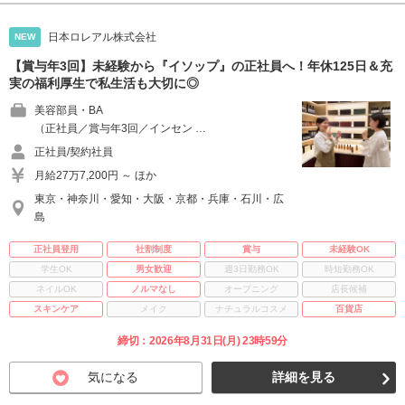
日本ロレアル株式会社
NEW
【賞与年3回】未経験から『イソップ』の正社員へ！年休125日＆充
実の福利厚生で私生活も大切に◎
美容部員・BA
（正社員／賞与年3回／インセン …
正社員/契約社員
月給27万7,200円 ～ ほか
東京・神奈川・愛知・大阪・京都・兵庫・石川・広
島
正社員登用
社割制度
賞与
未経験OK
学生OK
男女歓迎
週3日勤務OK
時短勤務OK
ネイルOK
ノルマなし
オープニング
店長候補
スキンケア
メイク
ナチュラルコスメ
百貨店
締切：2026年8月31日(月) 23時59分
気になる
詳細を見る