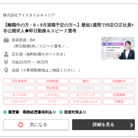
株式会社アイスタイルキャリア
【離職中の方・8～9月退職予定の方へ】最短1週間で内定◎正社員×
非公開求人◆即日勤務＆スピード選考
美容部員・BA
（即日勤務OK／スピード選考／ …
正社員（無料転職サポート付き）
月給23万円 ～ 36万円
全国（※希望勤務地はご相談ください。）
正社員登用
社割制度
賞与
未経験OK
学生OK
男女歓迎
週3日勤務OK
時短勤務OK
ネイルOK
ノルマなし
オープニング
店長候補
スキンケア
メイク
ナチュラルコスメ
百貨店
履歴書・職務経歴書添削あり
面接対策あり
気になる
詳細を見る