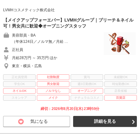
LVMHコスメティック株式会社
【メイクアップフォーエバー】LVMHグループ｜ブリーチ＆ネイル
可！男女共に歓迎◆オープニングスタッフ
美容部員・BA
（年休124日／ノルマ無／月給 …
正社員
月給28万円 ～ 35万円 ほか
東京・横浜・広島
正社員登用
社割制度
賞与
未経験OK
学生OK
男女歓迎
週3日勤務OK
時短勤務OK
ネイルOK
ノルマなし
オープニング
店長候補
スキンケア
メイク
ナチュラルコスメ
百貨店
締切：2026年8月20日(木) 23時59分
気になる
詳細を見る