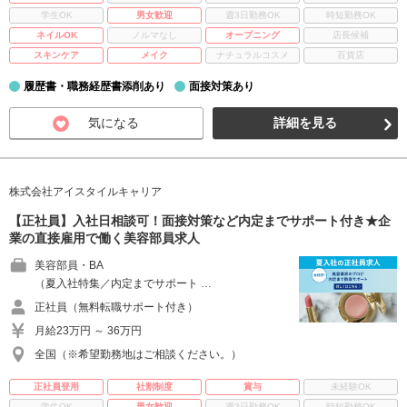
学生OK
男女歓迎
週3日勤務OK
時短勤務OK
ネイルOK
ノルマなし
オープニング
店長候補
スキンケア
メイク
ナチュラルコスメ
百貨店
履歴書・職務経歴書添削あり
面接対策あり
気になる
詳細を見る
株式会社アイスタイルキャリア
【正社員】入社日相談可！面接対策など内定までサポート付き★企
業の直接雇用で働く美容部員求人
美容部員・BA
（夏入社特集／内定までサポート …
正社員（無料転職サポート付き）
月給23万円 ～ 36万円
全国（※希望勤務地はご相談ください。）
正社員登用
社割制度
賞与
未経験OK
学生OK
男女歓迎
週3日勤務OK
時短勤務OK