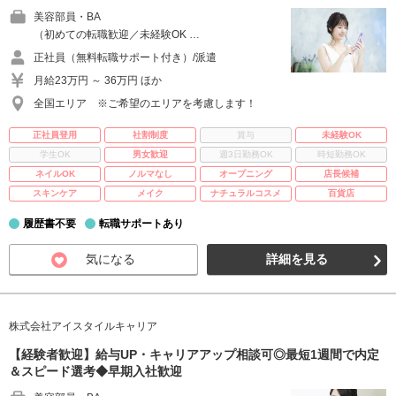
美容部員・BA
（初めての転職歓迎／未経験OK …
正社員（無料転職サポート付き）/派遣
月給23万円 ～ 36万円 ほか
全国エリア ※ご希望のエリアを考慮します！
正社員登用
社割制度
賞与
未経験OK
学生OK
男女歓迎
週3日勤務OK
時短勤務OK
ネイルOK
ノルマなし
オープニング
店長候補
スキンケア
メイク
ナチュラルコスメ
百貨店
履歴書不要
転職サポートあり
気になる
詳細を見る
株式会社アイスタイルキャリア
【経験者歓迎】給与UP・キャリアアップ相談可◎最短1週間で内定
＆スピード選考◆早期入社歓迎