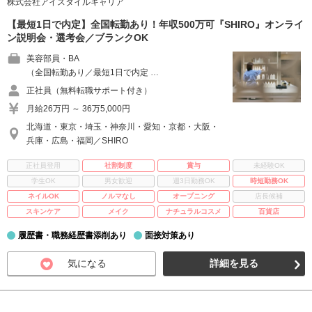
株式会社アイスタイルキャリア
【最短1日で内定】全国転勤あり！年収500万可『SHIRO』オンライ
ン説明会・選考会／ブランクOK
美容部員・BA
（全国転勤あり／最短1日で内定 …
正社員（無料転職サポート付き）
月給26万円 ～ 36万5,000円
北海道・東京・埼玉・神奈川・愛知・京都・大阪・
兵庫・広島・福岡／SHIRO
正社員登用
社割制度
賞与
未経験OK
学生OK
男女歓迎
週3日勤務OK
時短勤務OK
ネイルOK
ノルマなし
オープニング
店長候補
スキンケア
メイク
ナチュラルコスメ
百貨店
履歴書・職務経歴書添削あり
面接対策あり
気になる
詳細を見る