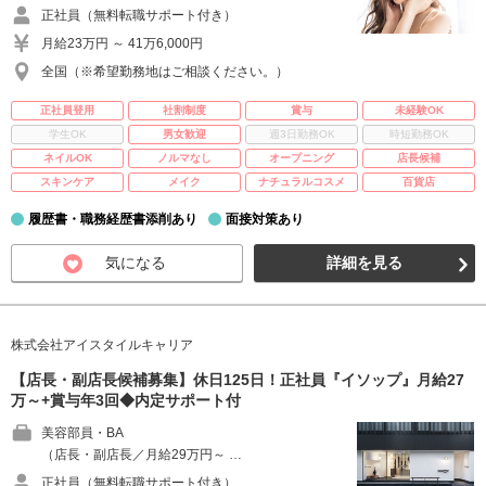
正社員（無料転職サポート付き）
月給23万円 ～ 41万6,000円
全国（※希望勤務地はご相談ください。）
正社員登用
社割制度
賞与
未経験OK
学生OK
男女歓迎
週3日勤務OK
時短勤務OK
ネイルOK
ノルマなし
オープニング
店長候補
スキンケア
メイク
ナチュラルコスメ
百貨店
履歴書・職務経歴書添削あり
面接対策あり
気になる
詳細を見る
株式会社アイスタイルキャリア
【店長・副店長候補募集】休日125日！正社員『イソップ』月給27
万～+賞与年3回◆内定サポート付
美容部員・BA
（店長・副店長／月給29万円～ …
正社員（無料転職サポート付き）