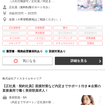
（入社日相談可／正社員／内定ま …
正社員（無料転職サポート付き）
月給20万円 ～ 33万円
全国（※希望勤務地はご相談ください。）
正社員登用
社割制度
賞与
未経験OK
学生OK
男女歓迎
週3日勤務OK
時短勤務OK
ネイルOK
ノルマなし
オープニング
店長候補
スキンケア
メイク
ナチュラルコスメ
百貨店
履歴書・職務経歴書添削あり
面接対策あり
気になる
詳細を見る
株式会社アイスタイルキャリア
【正社員・契約社員】面接対策など内定までサポート付き★企業の
直接雇用で働く美容部員求人！
美容部員・BA
（内定までサポート／正社員や契 …