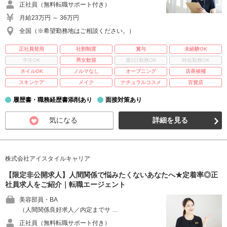
正社員（無料転職サポート付き）
月給23万円 ～ 36万円
全国（※希望勤務地はご相談ください。）
正社員登用
社割制度
賞与
未経験OK
学生OK
男女歓迎
週3日勤務OK
時短勤務OK
ネイルOK
ノルマなし
オープニング
店長候補
スキンケア
メイク
ナチュラルコスメ
百貨店
履歴書・職務経歴書添削あり
面接対策あり
気になる
詳細を見る
株式会社アイスタイルキャリア
【限定非公開求人】人間関係で悩みたくないあなたへ★定着率◎正
社員求人をご紹介｜転職エージェント
美容部員・BA
（人間関係良好求人／内定までサ …
正社員（無料転職サポート付き）