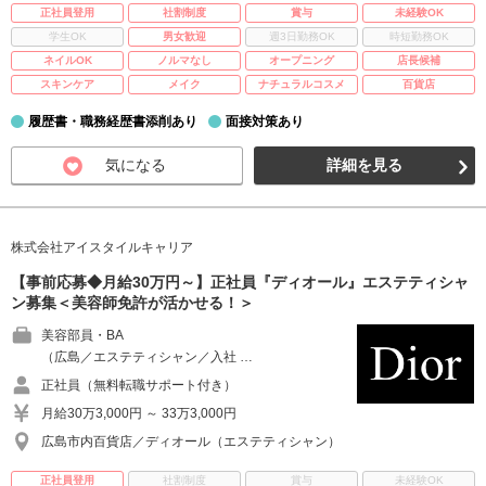
正社員登用
社割制度
賞与
未経験OK
学生OK
男女歓迎
週3日勤務OK
時短勤務OK
ネイルOK
ノルマなし
オープニング
店長候補
スキンケア
メイク
ナチュラルコスメ
百貨店
履歴書・職務経歴書添削あり
面接対策あり
気になる
詳細を見る
株式会社アイスタイルキャリア
【事前応募◆月給30万円～】正社員『ディオール』エステティシャ
ン募集＜美容師免許が活かせる！＞
美容部員・BA
（広島／エステティシャン／入社 …
正社員（無料転職サポート付き）
月給30万3,000円 ～ 33万3,000円
広島市内百貨店／ディオール（エステティシャン）
正社員登用
社割制度
賞与
未経験OK