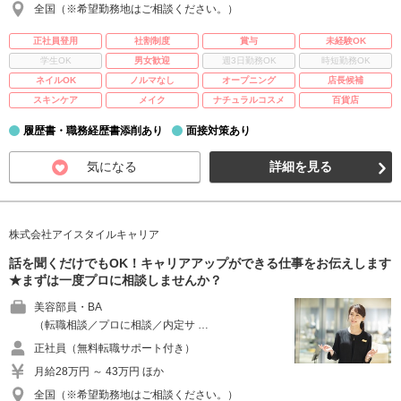
全国（※希望勤務地はご相談ください。）
正社員登用
社割制度
賞与
未経験OK
学生OK
男女歓迎
週3日勤務OK
時短勤務OK
ネイルOK
ノルマなし
オープニング
店長候補
スキンケア
メイク
ナチュラルコスメ
百貨店
履歴書・職務経歴書添削あり
面接対策あり
気になる
詳細を見る
株式会社アイスタイルキャリア
話を聞くだけでもOK！キャリアアップができる仕事をお伝えします
★まずは一度プロに相談しませんか？
美容部員・BA
（転職相談／プロに相談／内定サ …
正社員（無料転職サポート付き）
月給28万円 ～ 43万円 ほか
全国（※希望勤務地はご相談ください。）