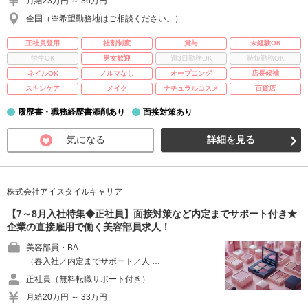
月給23万円 ～ 36万円
全国（※希望勤務地はご相談ください。）
正社員登用
社割制度
賞与
未経験OK
学生OK
男女歓迎
週3日勤務OK
時短勤務OK
ネイルOK
ノルマなし
オープニング
店長候補
スキンケア
メイク
ナチュラルコスメ
百貨店
履歴書・職務経歴書添削あり
面接対策あり
気になる
詳細を見る
株式会社アイスタイルキャリア
【7～8月入社特集◆正社員】面接対策など内定までサポート付き★
企業の直接雇用で働く美容部員求人！
美容部員・BA
（春入社／内定までサポート／人 …
正社員（無料転職サポート付き）
月給20万円 ～ 33万円