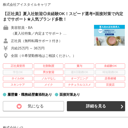
株式会社アイスタイルキャリア
【正社員】夏入社歓迎◎未経験OK！スピード選考×面接対策で内定
までサポート★人気ブランド多数！
美容部員・BA
（夏入社特集／内定までサポート …
正社員（無料転職サポート付き）
月給25万円 ～ 36万円
全国（※希望勤務地はご相談ください。）
正社員登用
社割制度
賞与
未経験OK
学生OK
男女歓迎
週3日勤務OK
時短勤務OK
ネイルOK
ノルマなし
オープニング
店長候補
スキンケア
メイク
ナチュラルコスメ
百貨店
履歴書・職務経歴書添削あり
面接対策あり
気になる
詳細を見る
株式会社シロ