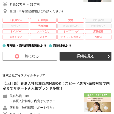
月給20万円 ～ 33万円
全国（※希望勤務地はご相談ください）
正社員登用
社割制度
賞与
未経験OK
学生OK
男女歓迎
週3日勤務OK
時短勤務OK
ネイルOK
ノルマなし
オープニング
店長候補
スキンケア
メイク
ナチュラルコスメ
百貨店
履歴書・職務経歴書添削あり
面接対策あり
気になる
詳細を見る
株式会社アイスタイルキャリア
【正社員】春夏入社歓迎◎未経験OK！スピード選考×面接対策で内
定までサポート★人気ブランド多数！
美容部員・BA
（春夏入社特集／内定までサポー …
正社員（無料転職サポート付き）