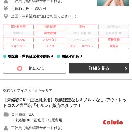
正社員（無料転職サポート付き）
月給23万円 ～ 36万円
全国（※希望勤務地はご相談ください。）
正社員登用
社割制度
賞与
未経験OK
学生OK
男女歓迎
週3日勤務OK
時短勤務OK
ネイルOK
ノルマなし
オープニング
店長候補
スキンケア
メイク
ナチュラルコスメ
百貨店
履歴書・職務経歴書添削あり
面接対策あり
気になる
詳細を見る
株式会社アイスタイルキャリア
【未経験OK・正社員採用】残業ほぼなし＆ノルマなし♪アウトレッ
トコスメ専門店『セルレ』販売スタッフ！
美容部員・BA
（未経験OK／正社員／転居費用 …
正社員（無料転職サポート付き）