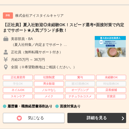
株式会社アイスタイルキャリア
PR
【正社員】夏入社歓迎◎未経験OK！スピード選考×面接対策で内定
までサポート★人気ブランド多数！
美容部員・BA
（夏入社特集／内定までサポート …
正社員（無料転職サポート付き）
月給25万円 ～ 36万円
全国（※希望勤務地はご相談ください。）
正社員登用
社割制度
賞与
未経験OK
学生OK
男女歓迎
週3日勤務OK
時短勤務OK
ネイルOK
ノルマなし
オープニング
店長候補
スキンケア
メイク
ナチュラルコスメ
百貨店
履歴書・職務経歴書添削あり
面接対策あり
気になる
詳細を見る