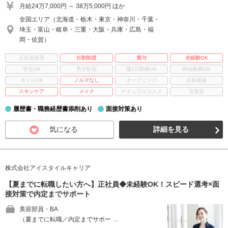
月給24万7,000円 ～ 38万5,000円 ほか
全国エリア（北海道・栃木・東京・神奈川・千葉・
埼玉・富山・岐阜・三重・大阪・兵庫・広島・福
岡・佐賀）
正社員登用
社割制度
賞与
未経験OK
学生OK
男女歓迎
週3日勤務OK
時短勤務OK
ネイルOK
ノルマなし
オープニング
店長候補
スキンケア
メイク
ナチュラルコスメ
百貨店
履歴書・職務経歴書添削あり
面接対策あり
気になる
詳細を見る
株式会社アイスタイルキャリア
【夏までに転職したい方へ】正社員◆未経験OK！スピード選考×面
接対策で内定までサポート
美容部員・BA
（夏までに転職／内定までサポー …