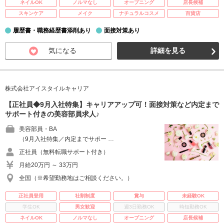
ネイルOK
ノルマなし
オープニング
店長候補
スキンケア
メイク
ナチュラルコスメ
百貨店
履歴書・職務経歴書添削あり
面接対策あり
気になる
詳細を見る
株式会社アイスタイルキャリア
【正社員◆9月入社特集】キャリアアップ可！面接対策など内定まで
サポート付きの美容部員求人♪
美容部員・BA
（9月入社特集／内定までサポー …
正社員（無料転職サポート付き）
月給20万円 ～ 33万円
全国（※希望勤務地はご相談ください。）
正社員登用
社割制度
賞与
未経験OK
学生OK
男女歓迎
週3日勤務OK
時短勤務OK
ネイルOK
ノルマなし
オープニング
店長候補