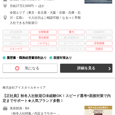
月給27万2,000円 ～ ほか
全国エリア（東京・名古屋・大阪・京都・兵庫・石
川・広島） ※入社日はご相談可能！なるべく早期
入社できる方歓迎◎
正社員登用
社割制度
賞与
未経験OK
学生OK
男女歓迎
週3日勤務OK
時短勤務OK
ネイルOK
ノルマなし
オープニング
店長候補
スキンケア
メイク
ナチュラルコスメ
百貨店
履歴書・職務経歴書添削あり
面接対策あり
気になる
詳細を見る
株式会社アイスタイルキャリア
【正社員】秋冬入社歓迎◎未経験OK！スピード選考×面接対策で内
定までサポート★人気ブランド多数！
美容部員・BA
（秋冬入社特集／内定までサポー …