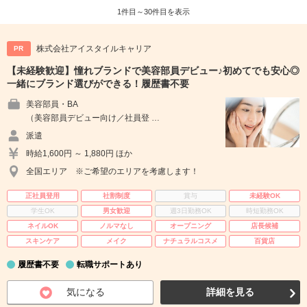
1件目～30件目を表示
株式会社アイスタイルキャリア
PR
【未経験歓迎】憧れブランドで美容部員デビュー♪初めてでも安心◎
一緒にブランド選びができる！履歴書不要
美容部員・BA
（美容部員デビュー向け／社員登 …
派遣
時給1,600円 ～ 1,880円 ほか
全国エリア ※ご希望のエリアを考慮します！
正社員登用
社割制度
賞与
未経験OK
学生OK
男女歓迎
週3日勤務OK
時短勤務OK
ネイルOK
ノルマなし
オープニング
店長候補
スキンケア
メイク
ナチュラルコスメ
百貨店
履歴書不要
転職サポートあり
気になる
詳細を見る