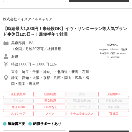
株式会社アイスタイルキャリア
【時給最大1,880円！未経験OK】イヴ・サンローラン等人気ブラン
ド◆休日125日～！最短半年で社員
美容部員・BA
（全国／月給30万可／社員登用 …
派遣
時給1,600円 ～ 1,880円 ほか
東京・埼玉・千葉・神奈川・北海道・新潟・石川・
静岡・愛知・大阪・京都・兵庫・岡山・広島・福
岡・熊本・鹿児島
正社員登用
社割制度
賞与
未経験OK
学生OK
男女歓迎
週3日勤務OK
時短勤務OK
ネイルOK
ノルマなし
オープニング
店長候補
スキンケア
メイク
ナチュラルコスメ
百貨店
履歴書不要
転職サポートあり