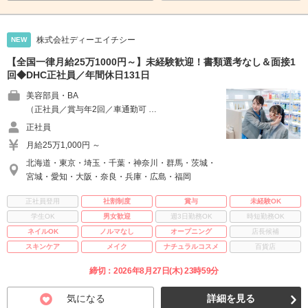
株式会社ディーエイチシー
NEW
【全国一律月給25万1000円～】未経験歓迎！書類選考なし＆面接1
回◆DHC正社員／年間休日131日
美容部員・BA
（正社員／賞与年2回／車通勤可 …
正社員
月給25万1,000円 ～
北海道・東京・埼玉・千葉・神奈川・群馬・茨城・
宮城・愛知・大阪・奈良・兵庫・広島・福岡
正社員登用
社割制度
賞与
未経験OK
学生OK
男女歓迎
週3日勤務OK
時短勤務OK
ネイルOK
ノルマなし
オープニング
店長候補
スキンケア
メイク
ナチュラルコスメ
百貨店
締切：2026年8月27日(木) 23時59分
気になる
詳細を見る