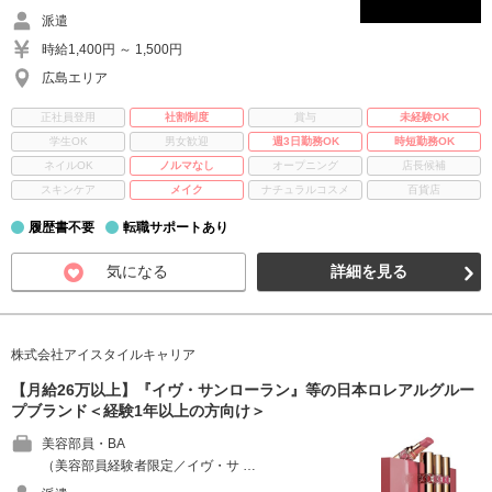
派遣
時給1,400円 ～ 1,500円
広島エリア
正社員登用
社割制度
賞与
未経験OK
学生OK
男女歓迎
週3日勤務OK
時短勤務OK
ネイルOK
ノルマなし
オープニング
店長候補
スキンケア
メイク
ナチュラルコスメ
百貨店
履歴書不要
転職サポートあり
気になる
詳細を見る
株式会社アイスタイルキャリア
【月給26万以上】『イヴ・サンローラン』等の日本ロレアルグルー
プブランド＜経験1年以上の方向け＞
美容部員・BA
（美容部員経験者限定／イヴ・サ …