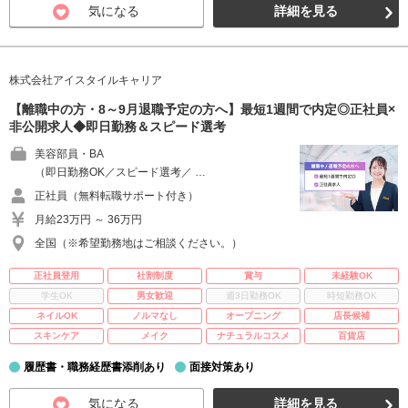
気になる
詳細を見る
株式会社アイスタイルキャリア
【離職中の方・8～9月退職予定の方へ】最短1週間で内定◎正社員×
非公開求人◆即日勤務＆スピード選考
美容部員・BA
（即日勤務OK／スピード選考／ …
正社員（無料転職サポート付き）
月給23万円 ～ 36万円
全国（※希望勤務地はご相談ください。）
正社員登用
社割制度
賞与
未経験OK
学生OK
男女歓迎
週3日勤務OK
時短勤務OK
ネイルOK
ノルマなし
オープニング
店長候補
スキンケア
メイク
ナチュラルコスメ
百貨店
履歴書・職務経歴書添削あり
面接対策あり
気になる
詳細を見る