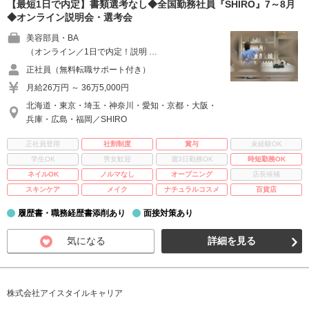
【最短1日で内定】書類選考なし◆全国勤務社員『SHIRO』7～8月
◆オンライン説明会・選考会
美容部員・BA
（オンライン／1日で内定！説明 …
正社員（無料転職サポート付き）
月給26万円 ～ 36万5,000円
北海道・東京・埼玉・神奈川・愛知・京都・大阪・
兵庫・広島・福岡／SHIRO
正社員登用
社割制度
賞与
未経験OK
学生OK
男女歓迎
週3日勤務OK
時短勤務OK
ネイルOK
ノルマなし
オープニング
店長候補
スキンケア
メイク
ナチュラルコスメ
百貨店
履歴書・職務経歴書添削あり
面接対策あり
気になる
詳細を見る
株式会社アイスタイルキャリア