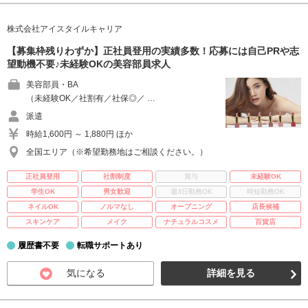
株式会社アイスタイルキャリア
【募集枠残りわずか】正社員登用の実績多数！応募には自己PRや志
望動機不要♪未経験OKの美容部員求人
美容部員・BA
（未経験OK／社割有／社保◎／ …
派遣
時給1,600円 ～ 1,880円 ほか
全国エリア（※希望勤務地はご相談ください。）
正社員登用
社割制度
賞与
未経験OK
学生OK
男女歓迎
週3日勤務OK
時短勤務OK
ネイルOK
ノルマなし
オープニング
店長候補
スキンケア
メイク
ナチュラルコスメ
百貨店
履歴書不要
転職サポートあり
気になる
詳細を見る