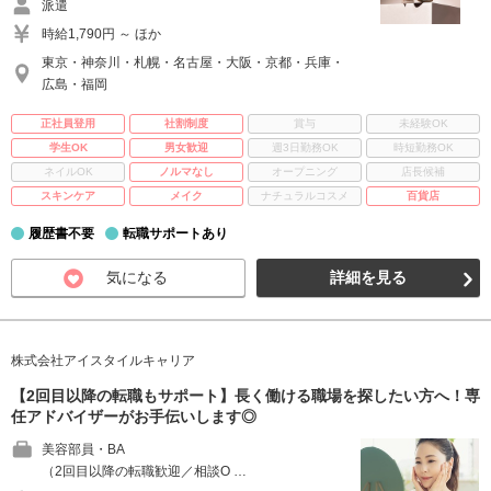
派遣
時給1,790円 ～ ほか
東京・神奈川・札幌・名古屋・大阪・京都・兵庫・
広島・福岡
正社員登用
社割制度
賞与
未経験OK
学生OK
男女歓迎
週3日勤務OK
時短勤務OK
ネイルOK
ノルマなし
オープニング
店長候補
スキンケア
メイク
ナチュラルコスメ
百貨店
履歴書不要
転職サポートあり
気になる
詳細を見る
株式会社アイスタイルキャリア
【2回目以降の転職もサポート】長く働ける職場を探したい方へ！専
任アドバイザーがお手伝いします◎
美容部員・BA
（2回目以降の転職歓迎／相談O …