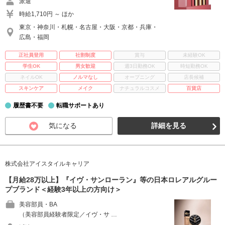
派遣
時給1,710円 ～ ほか
東京・神奈川・札幌・名古屋・大阪・京都・兵庫・
広島・福岡
正社員登用
社割制度
賞与
未経験OK
学生OK
男女歓迎
週3日勤務OK
時短勤務OK
ネイルOK
ノルマなし
オープニング
店長候補
スキンケア
メイク
ナチュラルコスメ
百貨店
履歴書不要
転職サポートあり
気になる
詳細を見る
株式会社アイスタイルキャリア
【月給28万以上】『イヴ・サンローラン』等の日本ロレアルグルー
プブランド＜経験3年以上の方向け＞
美容部員・BA
（美容部員経験者限定／イヴ・サ …