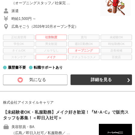
（オープニングスタッフ／社保完 …
派遣
時給1,500円 ～
広島そごう（2026年10月オープン予定）
正社員登用
社割制度
賞与
未経験OK
学生OK
男女歓迎
週3日勤務OK
時短勤務OK
ネイルOK
ノルマなし
オープニング
店長候補
スキンケア
メイク
ナチュラルコスメ
百貨店
履歴書不要
転職サポートあり
気になる
詳細を見る
株式会社アイスタイルキャリア
【未経験者OK・私服勤務】メイク好き歓迎！『M･A･C』で販売ス
タッフを募集！＜即日入社可＞
美容部員・BA
（広島／即日入社可／私服勤務／ …