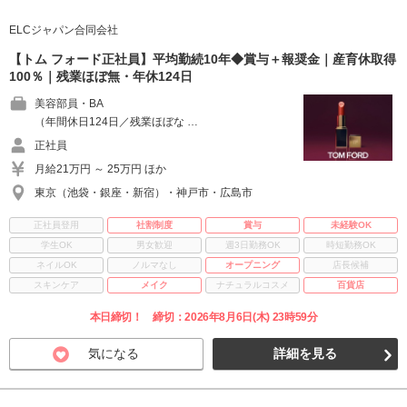
ELCジャパン合同会社
【トム フォード正社員】平均勤続10年◆賞与＋報奨金｜産育休取得
100％｜残業ほぼ無・年休124日
美容部員・BA
（年間休日124日／残業ほぼな …
正社員
月給21万円 ～ 25万円 ほか
東京（池袋・銀座・新宿）・神戸市・広島市
正社員登用
社割制度
賞与
未経験OK
学生OK
男女歓迎
週3日勤務OK
時短勤務OK
ネイルOK
ノルマなし
オープニング
店長候補
スキンケア
メイク
ナチュラルコスメ
百貨店
本日締切！ 締切：2026年8月6日(木) 23時59分
気になる
詳細を見る