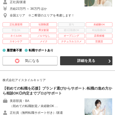
正社員/派遣
月給23万円 ～ 36万円 ほか
全国エリア ※ご希望のエリアを考慮します！
正社員登用
社割制度
賞与
未経験OK
学生OK
男女歓迎
週3日勤務OK
時短勤務OK
ネイルOK
ノルマなし
オープニング
店長候補
スキンケア
メイク
ナチュラルコスメ
百貨店
履歴書不要
転職サポートあり
気になる
詳細を見る
株式会社アイスタイルキャリア
【初めての転職を応援】ブランド選びからサポート♪転職の進め方か
ら相談OK◎内定までプロがサポート
美容部員・BA
（初めての転職歓迎／未経験OK …
正社員（無料転職サポート付き）/派遣