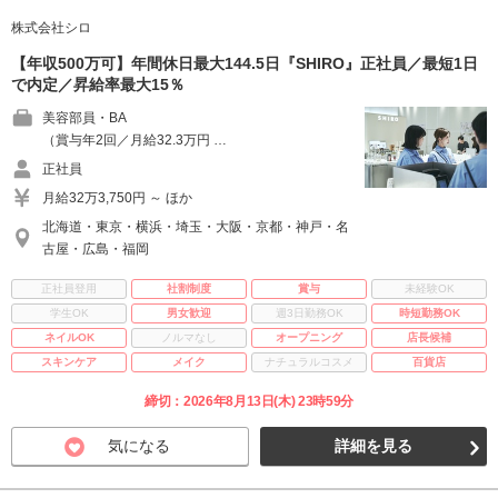
株式会社シロ
【年収500万可】年間休日最大144.5日『SHIRO』正社員／最短1日
で内定／昇給率最大15％
美容部員・BA
（賞与年2回／月給32.3万円 …
正社員
月給32万3,750円 ～ ほか
北海道・東京・横浜・埼玉・大阪・京都・神戸・名
古屋・広島・福岡
正社員登用
社割制度
賞与
未経験OK
学生OK
男女歓迎
週3日勤務OK
時短勤務OK
ネイルOK
ノルマなし
オープニング
店長候補
スキンケア
メイク
ナチュラルコスメ
百貨店
締切：2026年8月13日(木) 23時59分
気になる
詳細を見る