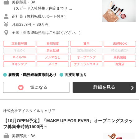
美容部員・BA
（スピード入社特集／内定までサ …
正社員（無料転職サポート付き）
月給23万円 ～ 36万円
全国（※希望勤務地はご相談ください。）
正社員登用
社割制度
賞与
未経験OK
学生OK
男女歓迎
週3日勤務OK
時短勤務OK
ネイルOK
ノルマなし
オープニング
店長候補
スキンケア
メイク
ナチュラルコスメ
百貨店
履歴書・職務経歴書添削あり
面接対策あり
気になる
詳細を見る
株式会社アイスタイルキャリア
【10月OPEN予定】『MAKE UP FOR EVER』オープニングスタッ
フ募集◆時給1500円～
美容部員・BA