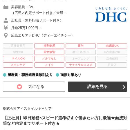
美容部員・BA
（広島／内定サポート付き／未経 …
正社員（無料転職サポート付き）
月給25万1,000円 ～
広島エリア／DHC（ディーエイチシー）
正社員登用
社割制度
賞与
未経験OK
学生OK
男女歓迎
週3日勤務OK
時短勤務OK
ネイルOK
ノルマなし
オープニング
店長候補
スキンケア
メイク
ナチュラルコスメ
百貨店
履歴書・職務経歴書添削あり
面接対策あり
気になる
詳細を見る
株式会社アイスタイルキャリア
【正社員】即日勤務×スピード選考◎すぐ働きたい方に最適★面接対
策など内定までサポート付き★