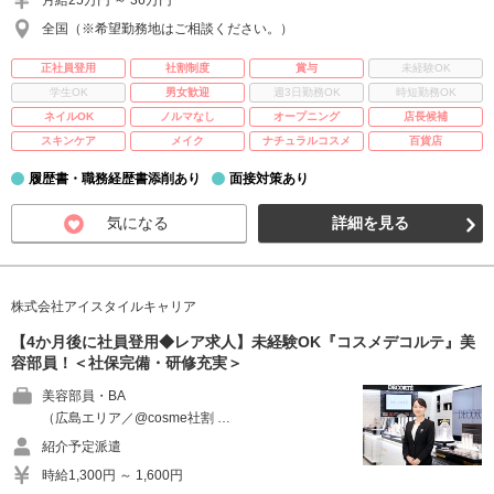
月給25万円 ～ 36万円
全国（※希望勤務地はご相談ください。）
正社員登用
社割制度
賞与
未経験OK
学生OK
男女歓迎
週3日勤務OK
時短勤務OK
ネイルOK
ノルマなし
オープニング
店長候補
スキンケア
メイク
ナチュラルコスメ
百貨店
履歴書・職務経歴書添削あり
面接対策あり
気になる
詳細を見る
株式会社アイスタイルキャリア
【4か月後に社員登用◆レア求人】未経験OK『コスメデコルテ』美
容部員！＜社保完備・研修充実＞
美容部員・BA
（広島エリア／@cosme社割 …
紹介予定派遣
時給1,300円 ～ 1,600円