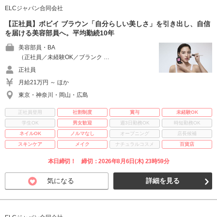
ELCジャパン合同会社
【正社員】ボビイ ブラウン「自分らしい美しさ」を引き出し、自信
を届ける美容部員へ。平均勤続10年
美容部員・BA
（正社員／未経験OK／ブランク …
正社員
月給21万円 ～ ほか
東京・神奈川・岡山・広島
正社員登用
社割制度
賞与
未経験OK
学生OK
男女歓迎
週3日勤務OK
時短勤務OK
ネイルOK
ノルマなし
オープニング
店長候補
スキンケア
メイク
ナチュラルコスメ
百貨店
本日締切！ 締切：2026年8月6日(木) 23時59分
気になる
詳細を見る