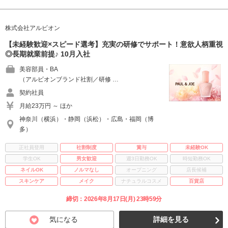
株式会社アルビオン
【未経験歓迎×スピード選考】充実の研修でサポート！意欲人柄重視
◎長期就業前提♪ 10月入社
美容部員・BA
（アルビオンブランド社割／研修 …
契約社員
月給23万円 ～ ほか
神奈川（横浜）・静岡（浜松）・広島・福岡（博
多）
正社員登用
社割制度
賞与
未経験OK
学生OK
男女歓迎
週3日勤務OK
時短勤務OK
ネイルOK
ノルマなし
オープニング
店長候補
スキンケア
メイク
ナチュラルコスメ
百貨店
締切：2026年8月17日(月) 23時59分
気になる
詳細を見る