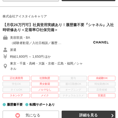
株式会社アイスタイルキャリア
【月収26万円可】社員登用実績あり！履歴書不要『シャネル』入社
時研修あり＜定着率◎社保完備＞
美容部員・BA
（経験者歓迎／入社日相談／履歴 …
派遣
時給1,600円 ～ 1,650円 ほか
東京・千葉・高崎・大阪・京都・広島・福岡／シャ
ネル
正社員登用
社割制度
賞与
未経験OK
学生OK
男女歓迎
週3日勤務OK
時短勤務OK
ネイルOK
ノルマなし
オープニング
店長候補
スキンケア
メイク
ナチュラルコスメ
百貨店
履歴書不要
転職サポートあり
気になる
詳細を見る