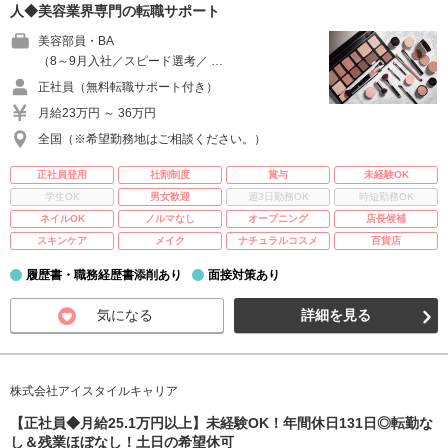
人◆美容業界専門の転職サポート
美容部員・BA
（8～9月入社／スピード選考／ …
正社員（無料転職サポート付き）
月給23万円 ～ 36万円
全国（※希望勤務地はご相談ください。）
正社員登用
社割制度
賞与
未経験OK
学生OK
男女歓迎
週3日勤務OK
時短勤務OK
ネイルOK
ノルマなし
オープニング
店長候補
スキンケア
メイク
ナチュラルコスメ
百貨店
履歴書・職務経歴書添削あり
面接対策あり
気になる
詳細を見る
株式会社アイスタイルキャリア
【正社員◆月給25.1万円以上】未経験OK！年間休日131日◎転勤な
し＆残業ほぼなし！土日の希望休可