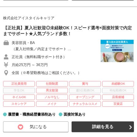
株式会社アイスタイルキャリア
【正社員】夏入社歓迎◎未経験OK！スピード選考×面接対策で内定
までサポート★人気ブランド多数！
美容部員・BA
（夏入社特集／内定までサポート …
正社員（無料転職サポート付き）
月給25万円 ～ 36万円
全国（※希望勤務地はご相談ください。）
正社員登用
社割制度
賞与
未経験OK
学生OK
男女歓迎
週3日勤務OK
時短勤務OK
ネイルOK
ノルマなし
オープニング
店長候補
スキンケア
メイク
ナチュラルコスメ
百貨店
履歴書・職務経歴書添削あり
面接対策あり
気になる
詳細を見る