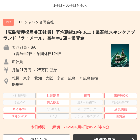
1件目～30件目を表示
ELCジャパン合同会社
PR
【広島積極採用◆正社員】平均勤続10年以上！最高峰スキンケアブ
ランド『ラ・メール』賞与年2回＋報奨金
美容部員・BA
（賞与年2回／年間休日124日 …
正社員
月給21万円 ～ 25万円 ほか
札幌・東京・愛知・大阪・京都・広島 ※広島積極
採用中！
正社員登用
社割制度
賞与
未経験OK
学生OK
男女歓迎
週3日勤務OK
時短勤務OK
ネイルOK
ノルマなし
オープニング
店長候補
スキンケア
メイク
ナチュラルコスメ
百貨店
本日締切！ 締切：2026年8月6日(木) 23時59分
気になる
詳細を見る