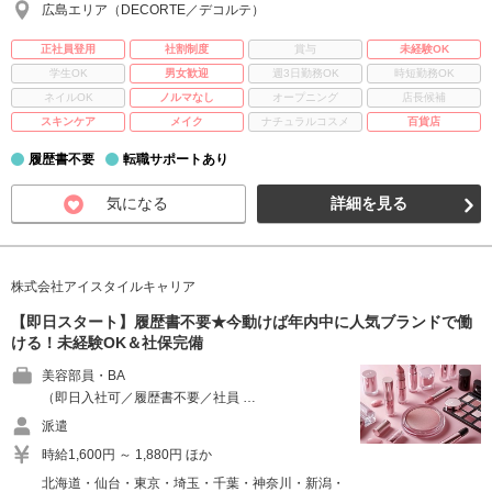
広島エリア（DECORTE／デコルテ）
正社員登用
社割制度
賞与
未経験OK
学生OK
男女歓迎
週3日勤務OK
時短勤務OK
ネイルOK
ノルマなし
オープニング
店長候補
スキンケア
メイク
ナチュラルコスメ
百貨店
履歴書不要
転職サポートあり
気になる
詳細を見る
株式会社アイスタイルキャリア
【即日スタート】履歴書不要★今動けば年内中に人気ブランドで働
ける！未経験OK＆社保完備
美容部員・BA
（即日入社可／履歴書不要／社員 …
派遣
時給1,600円 ～ 1,880円 ほか
北海道・仙台・東京・埼玉・千葉・神奈川・新潟・