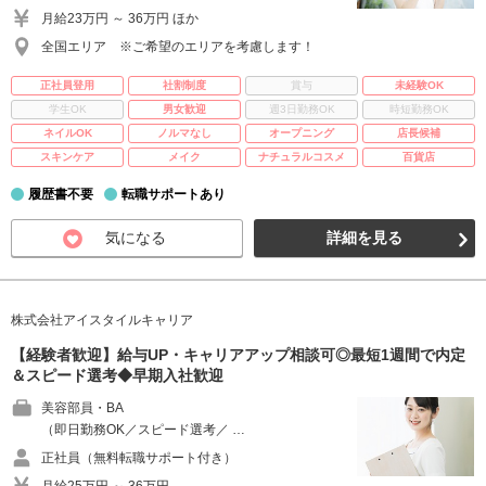
月給23万円 ～ 36万円 ほか
全国エリア ※ご希望のエリアを考慮します！
正社員登用
社割制度
賞与
未経験OK
学生OK
男女歓迎
週3日勤務OK
時短勤務OK
ネイルOK
ノルマなし
オープニング
店長候補
スキンケア
メイク
ナチュラルコスメ
百貨店
履歴書不要
転職サポートあり
気になる
詳細を見る
株式会社アイスタイルキャリア
【経験者歓迎】給与UP・キャリアアップ相談可◎最短1週間で内定
＆スピード選考◆早期入社歓迎
美容部員・BA
（即日勤務OK／スピード選考／ …
正社員（無料転職サポート付き）