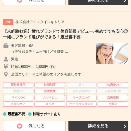
株式会社アイスタイルキャリア
PR
【未経験歓迎】憧れブランドで美容部員デビュー♪初めてでも安心◎
一緒にブランド選びができる！履歴書不要
美容部員・BA
（美容部員デビュー向け／社員登 …
派遣
時給1,600円 ～ 1,880円 ほか
全国エリア ※ご希望のエリアを考慮します！
正社員登用
社割制度
賞与
未経験OK
学生OK
男女歓迎
週3日勤務OK
時短勤務OK
ネイルOK
ノルマなし
オープニング
店長候補
スキンケア
メイク
ナチュラルコスメ
百貨店
履歴書不要
転職サポートあり
気になる
詳細を見る