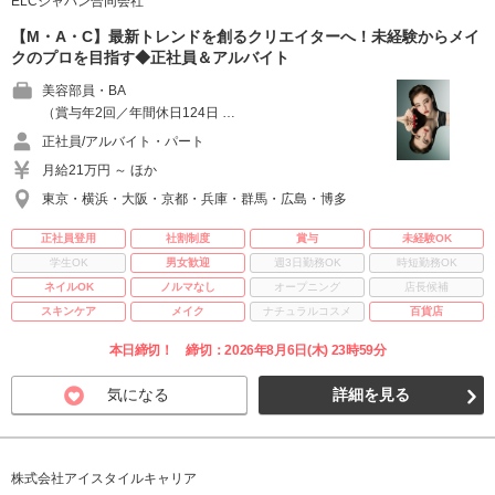
ELCジャパン合同会社
【M・A・C】最新トレンドを創るクリエイターへ！未経験からメイ
クのプロを目指す◆正社員＆アルバイト
美容部員・BA
（賞与年2回／年間休日124日 …
正社員/アルバイト・パート
月給21万円 ～ ほか
東京・横浜・大阪・京都・兵庫・群馬・広島・博多
正社員登用
社割制度
賞与
未経験OK
学生OK
男女歓迎
週3日勤務OK
時短勤務OK
ネイルOK
ノルマなし
オープニング
店長候補
スキンケア
メイク
ナチュラルコスメ
百貨店
本日締切！ 締切：2026年8月6日(木) 23時59分
気になる
詳細を見る
株式会社アイスタイルキャリア