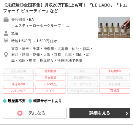
【未経験◎全国募集】月収26万円以上も可！ 『LE LABO』『トム
フォード ビューティー』など
美容部員・BA
（エスティーローダーグループ／ …
派遣
時給1,540円 ～ 1,680円 ほか
東京・埼玉・千葉・神奈川・北海道・仙台・新潟・
石川・静岡・愛知・大阪・京都・兵庫・岡山・広
島・福岡・熊本・鹿児島など全国各地で募集
正社員登用
社割制度
賞与
未経験OK
学生OK
男女歓迎
週3日勤務OK
時短勤務OK
ネイルOK
ノルマなし
オープニング
店長候補
スキンケア
メイク
ナチュラルコスメ
百貨店
履歴書不要
転職サポートあり
気になる
詳細を見る