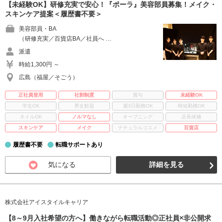
【未経験OK】研修充実で安心！『ポーラ』美容部員募集！メイク・
スキンケア提案＜履歴書不要＞
美容部員・BA
（研修充実／百貨店BA／社員へ …
派遣
時給1,300円 ～
広島（福屋／そごう）
正社員登用
社割制度
賞与
未経験OK
学生OK
男女歓迎
週3日勤務OK
時短勤務OK
ネイルOK
ノルマなし
オープニング
店長候補
スキンケア
メイク
ナチュラルコスメ
百貨店
履歴書不要
転職サポートあり
気になる
詳細を見る
株式会社アイスタイルキャリア
【8～9月入社希望の方へ】働きながら転職活動◎正社員×非公開求