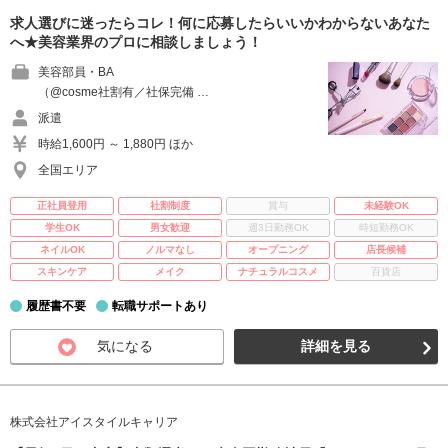
求人選びに迷ったらコレ！何に応募したらいいかわからないあなた
へ★美容業界のプロに相談しましょう！
美容部員・BA
（@cosme社割有／社保完備 …
派遣
時給1,600円 ～ 1,880円 ほか
全国エリア
正社員登用
社割制度
賞与
未経験OK
学生OK
男女歓迎
週3日勤務OK
時短勤務OK
ネイルOK
ノルマなし
オープニング
店長候補
スキンケア
メイク
ナチュラルコスメ
百貨店
履歴書不要
転職サポートあり
気になる
詳細を見る
株式会社アイスタイルキャリア