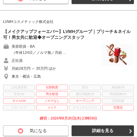
LVMHコスメティック株式会社
【メイクアップフォーエバー】LVMHグループ｜ブリーチ＆ネイル
可！男女共に歓迎◆オープニングスタッフ
美容部員・BA
（年休124日／ノルマ無／月給 …
正社員
月給28万円 ～ 35万円 ほか
東京・横浜・広島
正社員登用
社割制度
賞与
未経験OK
学生OK
男女歓迎
週3日勤務OK
時短勤務OK
ネイルOK
ノルマなし
オープニング
店長候補
スキンケア
メイク
ナチュラルコスメ
百貨店
締切：2026年8月20日(木) 23時59分
気になる
詳細を見る