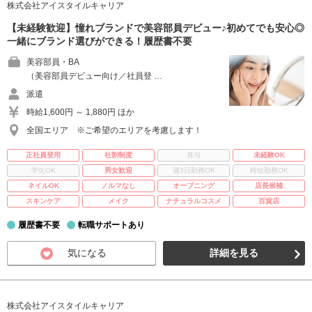
株式会社アイスタイルキャリア
【未経験歓迎】憧れブランドで美容部員デビュー♪初めてでも安心◎
一緒にブランド選びができる！履歴書不要
美容部員・BA
（美容部員デビュー向け／社員登 …
派遣
時給1,600円 ～ 1,880円 ほか
全国エリア ※ご希望のエリアを考慮します！
正社員登用
社割制度
賞与
未経験OK
学生OK
男女歓迎
週3日勤務OK
時短勤務OK
ネイルOK
ノルマなし
オープニング
店長候補
スキンケア
メイク
ナチュラルコスメ
百貨店
履歴書不要
転職サポートあり
気になる
詳細を見る
株式会社アイスタイルキャリア