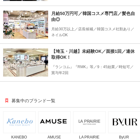
月給50万円可／韓国コスメ専門店／髪色自
由◎
月給30万以上／店長候補／韓国コスメ社割あり／
ネイルOK
【埼玉・川越】未経験OK／面接1回／連休
取得OK！
『ランコム』『RMK』等／9：45始業／時短可／
賞与年2回
募集中のブランド一覧
KANEBO
AMUSE
LA PRAIRIE
ByUR