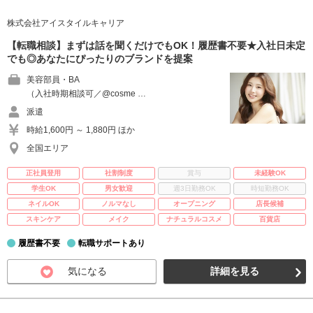
株式会社アイスタイルキャリア
【転職相談】まずは話を聞くだけでもOK！履歴書不要★入社日未定
でも◎あなたにぴったりのブランドを提案
美容部員・BA
（入社時期相談可／@cosme …
派遣
時給1,600円 ～ 1,880円 ほか
全国エリア
正社員登用
社割制度
賞与
未経験OK
学生OK
男女歓迎
週3日勤務OK
時短勤務OK
ネイルOK
ノルマなし
オープニング
店長候補
スキンケア
メイク
ナチュラルコスメ
百貨店
履歴書不要
転職サポートあり
気になる
詳細を見る