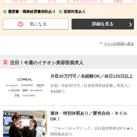
スキンケア
メイク
ナチュラルコスメ
百貨店
履歴書・職務経歴書添削あり
面接対策あり
気になる
詳細を見る
ページの先頭へ戻る
注目！今週のイチオシ美容部員求人
月収30万円可／未経験OK／休日125日以上
全国／月給30万可／社員登用実績多数／高収入／
未経験◎
連休・特別休暇あり／髪色自由・ネイル
OK！
『フルーツギャザリング』正社員登用率100％★人
間関係良好◎