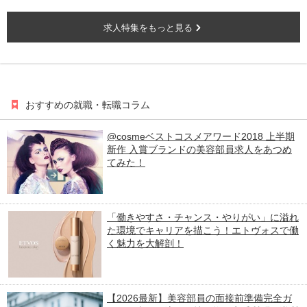
求人特集をもっと見る
おすすめの就職・転職コラム
@cosmeベストコスメアワード2018 上半期
新作 入賞ブランドの美容部員求人をあつめ
てみた！
「働きやすさ・チャンス・やりがい」に溢れ
た環境でキャリアを描こう！エトヴォスで働
く魅力を大解剖！
【2026最新】美容部員の面接前準備完全ガ