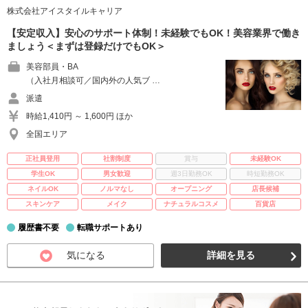
株式会社アイスタイルキャリア
【安定収入】安心のサポート体制！未経験でもOK！美容業界で働き
ましょう＜まずは登録だけでもOK＞
美容部員・BA
（入社月相談可／国内外の人気ブ …
派遣
時給1,410円 ～ 1,600円 ほか
全国エリア
正社員登用
社割制度
賞与
未経験OK
学生OK
男女歓迎
週3日勤務OK
時短勤務OK
ネイルOK
ノルマなし
オープニング
店長候補
スキンケア
メイク
ナチュラルコスメ
百貨店
履歴書不要
転職サポートあり
気になる
詳細を見る