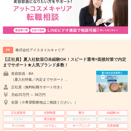
株式会社アイスタイルキャリア
PR
【正社員】夏入社歓迎◎未経験OK！スピード選考×面接対策で内定
までサポート★人気ブランド多数！
美容部員・BA
（夏入社特集／内定までサポート …
正社員（無料転職サポート付き）
月給25万円 ～ 36万円
全国（※希望勤務地はご相談ください。）
正社員登用
社割制度
賞与
未経験OK
学生OK
男女歓迎
週3日勤務OK
時短勤務OK
ネイルOK
ノルマなし
オープニング
店長候補