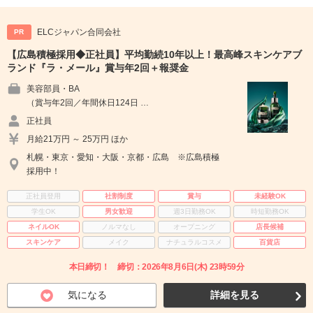
ELCジャパン合同会社
PR
【広島積極採用◆正社員】平均勤続10年以上！最高峰スキンケアブ
ランド『ラ・メール』賞与年2回＋報奨金
美容部員・BA
（賞与年2回／年間休日124日 …
正社員
月給21万円 ～ 25万円 ほか
札幌・東京・愛知・大阪・京都・広島 ※広島積極
採用中！
正社員登用
社割制度
賞与
未経験OK
学生OK
男女歓迎
週3日勤務OK
時短勤務OK
ネイルOK
ノルマなし
オープニング
店長候補
スキンケア
メイク
ナチュラルコスメ
百貨店
本日締切！ 締切：2026年8月6日(木) 23時59分
気になる
詳細を見る