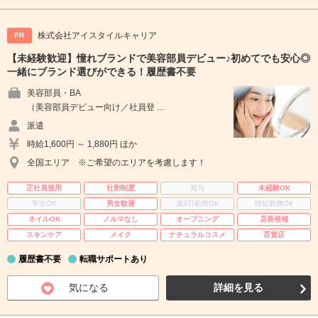
株式会社アイスタイルキャリア
PR
【未経験歓迎】憧れブランドで美容部員デビュー♪初めてでも安心◎
一緒にブランド選びができる！履歴書不要
美容部員・BA
（美容部員デビュー向け／社員登 …
派遣
時給1,600円 ～ 1,880円 ほか
全国エリア ※ご希望のエリアを考慮します！
正社員登用
社割制度
賞与
未経験OK
学生OK
男女歓迎
週3日勤務OK
時短勤務OK
ネイルOK
ノルマなし
オープニング
店長候補
スキンケア
メイク
ナチュラルコスメ
百貨店
履歴書不要
転職サポートあり
気になる
詳細を見る