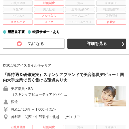
正社員登用
社割制度
賞与
未経験OK
学生OK
男女歓迎
週3日勤務OK
時短勤務OK
ネイルOK
ノルマなし
オープニング
店長候補
スキンケア
メイク
ナチュラルコスメ
百貨店
履歴書不要
転職サポートあり
気になる
詳細を見る
株式会社アイスタイルキャリア
『厚待遇＆研修充実』スキンケアブランドで美容部員デビュー！国
内大手企業で長く働ける環境あり★
美容部員・BA
（スキンケアビューティアドバイ …
派遣
時給1,410円 ～ 1,600円 ほか
首都圏・関西・中部東海・北越・九州エリア
正社員登用
社割制度
賞与
未経験OK