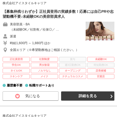
株式会社アイスタイルキャリア
【募集枠残りわずか】正社員登用の実績多数！応募には自己PRや志
望動機不要♪未経験OKの美容部員求人
美容部員・BA
（未経験OK／社割有／社保◎／ …
派遣
時給1,600円 ～ 1,880円 ほか
全国エリア（※希望勤務地はご相談ください。）
正社員登用
社割制度
賞与
未経験OK
学生OK
男女歓迎
週3日勤務OK
時短勤務OK
ネイルOK
ノルマなし
オープニング
店長候補
スキンケア
メイク
ナチュラルコスメ
百貨店
履歴書不要
転職サポートあり
気になる
詳細を見る
株式会社アイスタイルキャリア