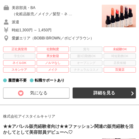
美容部員・BA
（化粧品販売／メイク／髪型・ネ …
派遣
時給1,300円 ～ 1,450円
愛媛エリア（BOBBI BROWN／ボビイブラウン）
正社員登用
社割制度
賞与
未経験OK
学生OK
男女歓迎
週3日勤務OK
時短勤務OK
ネイルOK
ノルマなし
オープニング
店長候補
スキンケア
メイク
ナチュラルコスメ
百貨店
履歴書不要
転職サポートあり
気になる
詳細を見る
株式会社アイスタイルキャリア
★★アパレル販売経験者向け★★ファッション関連の販売経験を活
かしてとして美容部員デビューへ♡