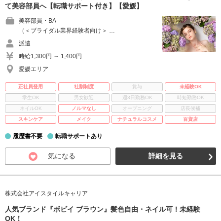
て美容部員へ【転職サポート付き】【愛媛】
美容部員・BA
（＜ブライダル業界経験者向け＞ …
派遣
時給1,300円 ～ 1,400円
愛媛エリア
正社員登用
社割制度
賞与
未経験OK
学生OK
男女歓迎
週3日勤務OK
時短勤務OK
ネイルOK
ノルマなし
オープニング
店長候補
スキンケア
メイク
ナチュラルコスメ
百貨店
履歴書不要
転職サポートあり
気になる
詳細を見る
株式会社アイスタイルキャリア
人気ブランド『ボビイ ブラウン』髪色自由・ネイル可！未経験
OK！