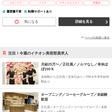
スキンケア
メイク
ナチュラルコスメ
百貨店
履歴書不要
転職サポートあり
気になる
詳細を見る
ページの先頭へ戻る
注目！今週のイチオシ美容部員求人
月給25万〜／正社員／ノルマなし／有休ほ
ぼ100％
未経験から正社員／定休日あり／GW＆年末年始休
暇あり
オープニング／コーセーグループ／未経験
歓迎
正社員／オープニング／コーセーグループ／未経
験＆ブランク歓迎