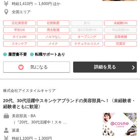
時給1,410円 ～ 1,600円 ほか
全国エリア
正社員登用
社割制度
賞与
未経験OK
学生OK
男女歓迎
週3日勤務OK
時短勤務OK
ネイルOK
ノルマなし
オープニング
店長候補
スキンケア
メイク
ナチュラルコスメ
百貨店
履歴書不要
転職サポートあり
気になる
詳細を見る
株式会社アイスタイルキャリア
20代、30代活躍中スキンケアブランドの美容部員へ！〈未経験者・
経験者ともに歓迎〉
美容部員・BA
（『20代、30代活躍中！スキ …
派遣
時給1,100円 ～ 1,300円