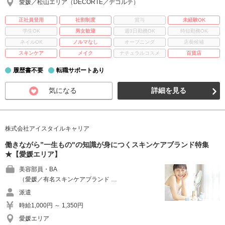
愛媛／松山エリア（DECORTE／デコルテ）
正社員登用
社割制度
賞与
未経験OK
学生OK
男女歓迎
週3日勤務OK
時短勤務OK
ネイルOK
ノルマなし
オープニング
店長候補
スキンケア
メイク
ナチュラルコスメ
百貨店
履歴書不要
転職サポートあり
気になる
詳細を見る
株式会社アイスタイルキャリア
働きながら”一生もの"の知識が身につくスキンケアブランド特集
★【愛媛エリア】
美容部員・BA
（愛媛／有名スキンケアブランド …
派遣
時給1,000円 ～ 1,350円
愛媛エリア