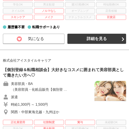
学生OK
男女歓迎
週3日勤務OK
時短勤務OK
ネイルOK
ノルマなし
オープニング
店長候補
スキンケア
メイク
ナチュラルコスメ
百貨店
履歴書不要
転職サポートあり
気になる
詳細を見る
株式会社アイスタイルキャリア
【個別登録＆転職相談会】大好きなコスメに囲まれて美容部員とし
て働きたい方へ♡
美容部員・BA
（美容部員・化粧品販売【個別登 …
派遣
時給1,300円 ～ 1,500円
関西・中部東海北越・九州ほか
正社員登用
社割制度
賞与
未経験OK
学生OK
男女歓迎
週3日勤務OK
時短勤務OK