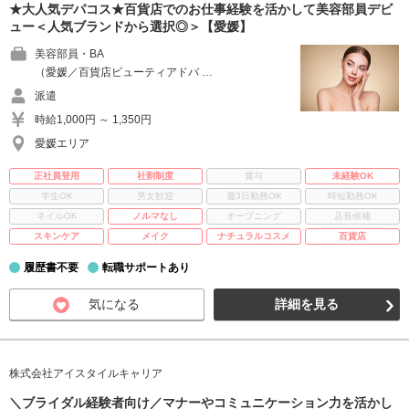
★大人気デパコス★百貨店でのお仕事経験を活かして美容部員デビ
ュー＜人気ブランドから選択◎＞【愛媛】
美容部員・BA
（愛媛／百貨店ビューティアドバ …
派遣
時給1,000円 ～ 1,350円
愛媛エリア
正社員登用
社割制度
賞与
未経験OK
学生OK
男女歓迎
週3日勤務OK
時短勤務OK
ネイルOK
ノルマなし
オープニング
店長候補
スキンケア
メイク
ナチュラルコスメ
百貨店
履歴書不要
転職サポートあり
気になる
詳細を見る
株式会社アイスタイルキャリア
＼ブライダル経験者向け／マナーやコミュニケーション力を活かし