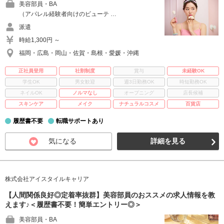
美容部員・BA
（アパレル経験者向けのビューテ …
派遣
時給1,300円 ～
福岡・広島・岡山・佐賀・島根・愛媛・沖縄
正社員登用
社割制度
賞与
未経験OK
学生OK
男女歓迎
週3日勤務OK
時短勤務OK
ネイルOK
ノルマなし
オープニング
店長候補
スキンケア
メイク
ナチュラルコスメ
百貨店
履歴書不要
転職サポートあり
気になる
詳細を見る
株式会社アイスタイルキャリア
【人間関係良好◎定着率抜群】美容部員のおススメの求人情報を教
えます♪＜履歴書不要！簡単エントリー◎＞
美容部員・BA