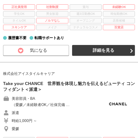
正社員登用
社割制度
賞与
未経験OK
学生OK
男女歓迎
週3日勤務OK
時短勤務OK
ネイルOK
ノルマなし
オープニング
店長候補
スキンケア
メイク
ナチュラルコスメ
百貨店
履歴書不要
転職サポートあり
気になる
詳細を見る
株式会社アイスタイルキャリア
Take your CHANCE 世界観を体現し魅力を伝えるビューティ コン
フィダント＜派遣＞
美容部員・BA
（愛媛／未経験者OK／社保完備 …
派遣
時給1,000円 ～
愛媛