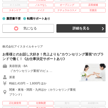
ネイルOK
ノルマなし
オープニング
店長候補
スキンケア
メイク
ナチュラルコスメ
百貨店
履歴書不要
転職サポートあり
気になる
詳細を見る
株式会社アイスタイルキャリア
お客様とのお話し大好き！売上よりも”カウンセリング重視”のブラ
ンドで働く！《お仕事決定サポートあり》
美容部員・BA
（”カウンセリング重視”のビュ …
派遣
時給1,410円 ～ 1,600円 ほか
関東・東海・関西・九州ほか（カウンセリング重視
ブランド）
正社員登用
社割制度
賞与
未経験OK