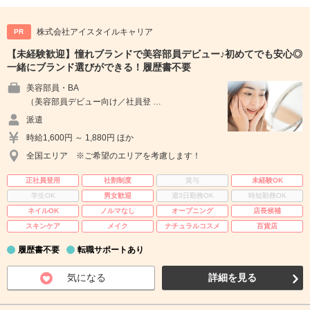
株式会社アイスタイルキャリア
PR
【未経験歓迎】憧れブランドで美容部員デビュー♪初めてでも安心◎
一緒にブランド選びができる！履歴書不要
美容部員・BA
（美容部員デビュー向け／社員登 …
派遣
時給1,600円 ～ 1,880円 ほか
全国エリア ※ご希望のエリアを考慮します！
正社員登用
社割制度
賞与
未経験OK
学生OK
男女歓迎
週3日勤務OK
時短勤務OK
ネイルOK
ノルマなし
オープニング
店長候補
スキンケア
メイク
ナチュラルコスメ
百貨店
履歴書不要
転職サポートあり
気になる
詳細を見る