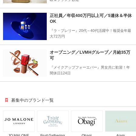
正社員／年収400万円以上可／5連休＆半休
OK
『ラ・プレリー』20代～40代活躍中！報奨金年最
大72万円
オープニング／LVMHグループ／月給35万
可
『メイクアップフォーエバー』男女共に歓迎！年
間休日124日
募集中のブランド一覧
JO MALONE
Fruit Gathering
Obagi
Aiam