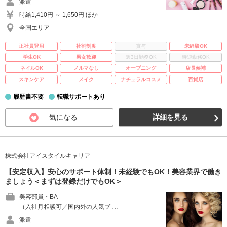
派遣
時給1,410円 ～ 1,650円 ほか
全国エリア
正社員登用
社割制度
賞与
未経験OK
学生OK
男女歓迎
週3日勤務OK
時短勤務OK
ネイルOK
ノルマなし
オープニング
店長候補
スキンケア
メイク
ナチュラルコスメ
百貨店
履歴書不要
転職サポートあり
気になる
詳細を見る
株式会社アイスタイルキャリア
【安定収入】安心のサポート体制！未経験でもOK！美容業界で働き
ましょう＜まずは登録だけでもOK＞
美容部員・BA
（入社月相談可／国内外の人気ブ …
派遣