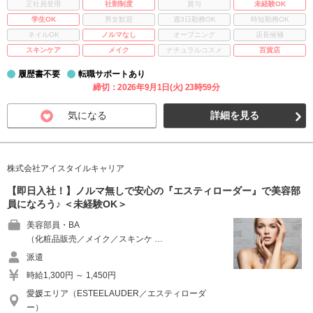
正社員登用
社割制度
賞与
未経験OK
学生OK
男女歓迎
週3日勤務OK
時短勤務OK
ネイルOK
ノルマなし
オープニング
店長候補
スキンケア
メイク
ナチュラルコスメ
百貨店
履歴書不要
転職サポートあり
締切：2026年9月1日(火) 23時59分
気になる
詳細を見る
株式会社アイスタイルキャリア
【即日入社！】ノルマ無しで安心の『エスティローダー』で美容部
員になろう♪ ＜未経験OK＞
美容部員・BA
（化粧品販売／メイク／スキンケ …
派遣
時給1,300円 ～ 1,450円
愛媛エリア（ESTEELAUDER／エスティローダ
ー）