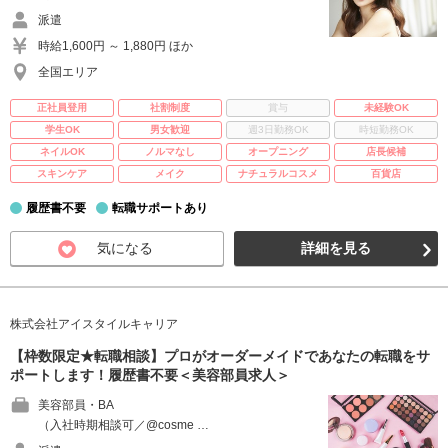
派遣
時給1,600円 ～ 1,880円 ほか
全国エリア
正社員登用
社割制度
賞与
未経験OK
学生OK
男女歓迎
週3日勤務OK
時短勤務OK
ネイルOK
ノルマなし
オープニング
店長候補
スキンケア
メイク
ナチュラルコスメ
百貨店
履歴書不要
転職サポートあり
気になる
詳細を見る
株式会社アイスタイルキャリア
【枠数限定★転職相談】プロがオーダーメイドであなたの転職をサ
ポートします！履歴書不要＜美容部員求人＞
美容部員・BA
（入社時期相談可／@cosme …