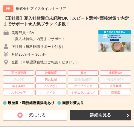
株式会社アイスタイルキャリア
PR
【正社員】夏入社歓迎◎未経験OK！スピード選考×面接対策で内定
までサポート★人気ブランド多数！
美容部員・BA
（夏入社特集／内定までサポート …
正社員（無料転職サポート付き）
月給25万円 ～ 36万円
全国（※希望勤務地はご相談ください。）
正社員登用
社割制度
賞与
未経験OK
学生OK
男女歓迎
週3日勤務OK
時短勤務OK
ネイルOK
ノルマなし
オープニング
店長候補
スキンケア
メイク
ナチュラルコスメ
百貨店
履歴書・職務経歴書添削あり
面接対策あり
気になる
詳細を見る