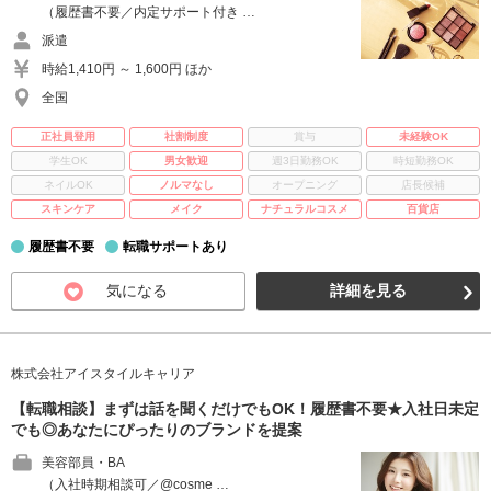
（履歴書不要／内定サポート付き …
派遣
時給1,410円 ～ 1,600円 ほか
全国
正社員登用
社割制度
賞与
未経験OK
学生OK
男女歓迎
週3日勤務OK
時短勤務OK
ネイルOK
ノルマなし
オープニング
店長候補
スキンケア
メイク
ナチュラルコスメ
百貨店
履歴書不要
転職サポートあり
気になる
詳細を見る
株式会社アイスタイルキャリア
【転職相談】まずは話を聞くだけでもOK！履歴書不要★入社日未定
でも◎あなたにぴったりのブランドを提案
美容部員・BA
（入社時期相談可／@cosme …