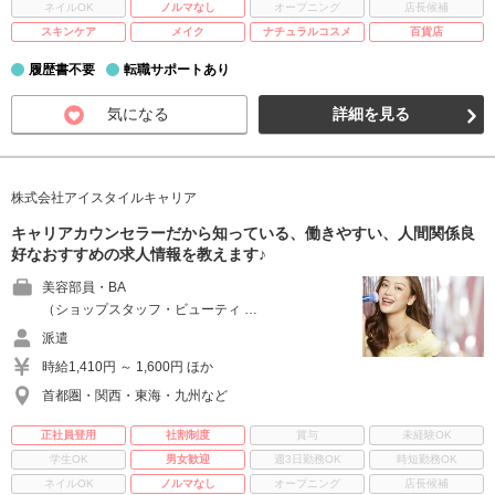
ネイルOK
ノルマなし
オープニング
店長候補
スキンケア
メイク
ナチュラルコスメ
百貨店
履歴書不要
転職サポートあり
気になる
詳細を見る
株式会社アイスタイルキャリア
キャリアカウンセラーだから知っている、働きやすい、人間関係良
好なおすすめの求人情報を教えます♪
美容部員・BA
（ショップスタッフ・ビューティ …
派遣
時給1,410円 ～ 1,600円 ほか
首都圏・関西・東海・九州など
正社員登用
社割制度
賞与
未経験OK
学生OK
男女歓迎
週3日勤務OK
時短勤務OK
ネイルOK
ノルマなし
オープニング
店長候補