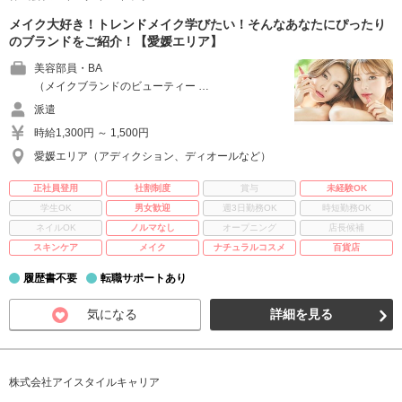
メイク大好き！トレンドメイク学びたい！そんなあなたにぴったり
のブランドをご紹介！【愛媛エリア】
美容部員・BA
（メイクブランドのビューティー …
派遣
時給1,300円 ～ 1,500円
愛媛エリア（アディクション、ディオールなど）
正社員登用
社割制度
賞与
未経験OK
学生OK
男女歓迎
週3日勤務OK
時短勤務OK
ネイルOK
ノルマなし
オープニング
店長候補
スキンケア
メイク
ナチュラルコスメ
百貨店
履歴書不要
転職サポートあり
気になる
詳細を見る
株式会社アイスタイルキャリア