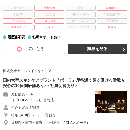
正社員登用
社割制度
賞与
未経験OK
学生OK
男女歓迎
週3日勤務OK
時短勤務OK
ネイルOK
ノルマなし
オープニング
店長候補
スキンケア
メイク
ナチュラルコスメ
百貨店
履歴書不要
転職サポートあり
気になる
詳細を見る
株式会社アイスタイルキャリア
国内大手スキンケアブランド『ポーラ』厚待遇で長く働ける環境★
安心の10日間研修あり♪＜社員切替あり＞
美容部員・BA
（『POLA(ポーラ)』百貨店 …
紹介予定派遣/派遣
時給1,410円 ～ 1,600円 ほか
首都圏・関西・東海・九州ほか（POLA／ポーラ）