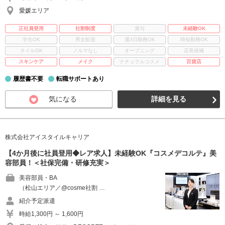
愛媛エリア
正社員登用
社割制度
賞与
未経験OK
学生OK
男女歓迎
週3日勤務OK
時短勤務OK
ネイルOK
ノルマなし
オープニング
店長候補
スキンケア
メイク
ナチュラルコスメ
百貨店
履歴書不要
転職サポートあり
気になる
詳細を見る
株式会社アイスタイルキャリア
【4か月後に社員登用◆レア求人】未経験OK『コスメデコルテ』美
容部員！＜社保完備・研修充実＞
美容部員・BA
（松山エリア／@cosme社割 …
紹介予定派遣
時給1,300円 ～ 1,600円