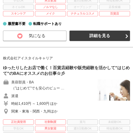
学生OK
男女歓迎
週3日勤務OK
時短勤務OK
ネイルOK
ノルマなし
オープニング
店長候補
スキンケア
メイク
ナチュラルコスメ
百貨店
履歴書不要
転職サポートあり
気になる
詳細を見る
株式会社アイスタイルキャリア
ゆったりしたお店で働く！百貨店経験や販売経験を活かして"はじめ
て"のBAにオススメのお仕事☆彡
美容部員・BA
（”はじめて”でも安心のビュー …
派遣
時給1,410円 ～ 1,600円 ほか
関東・東海・関西・九州ほか
正社員登用
社割制度
賞与
未経験OK
学生OK
男女歓迎
週3日勤務OK
時短勤務OK