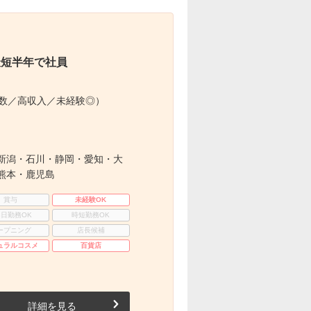
最短半年で社員
多数／高収入／未経験◎）
新潟・石川・静岡・愛知・大
熊本・鹿児島
賞与
未経験OK
3日勤務OK
時短勤務OK
ープニング
店長候補
ュラルコスメ
百貨店
詳細を見る