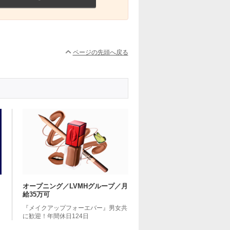
ページの先頭へ戻る
オープニング／LVMHグループ／月
給35万可
『メイクアップフォーエバー』男女共
に歓迎！年間休日124日