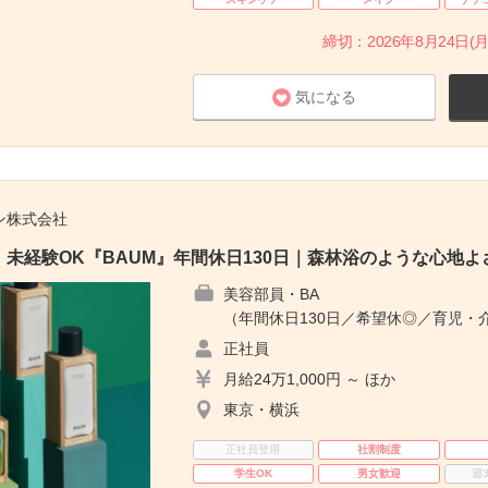
締切：2026年8月24日(月
気になる
ン株式会社
未経験OK『BAUM』年間休日130日｜森林浴のような心地よ
美容部員・BA
（年間休日130日／希望休◎／育児・
正社員
月給24万1,000円 ～ ほか
東京・横浜
正社員登用
社割制度
学生OK
男女歓迎
週