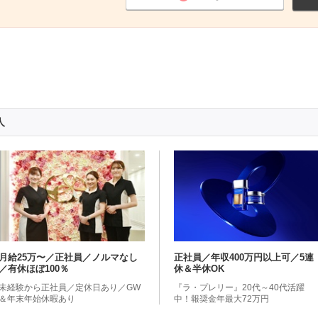
人
月給25万〜／正社員／ノルマなし
正社員／年収400万円以上可／5連
／有休ほぼ100％
休＆半休OK
未経験から正社員／定休日あり／GW
『ラ・プレリー』20代～40代活躍
＆年末年始休暇あり
中！報奨金年最大72万円