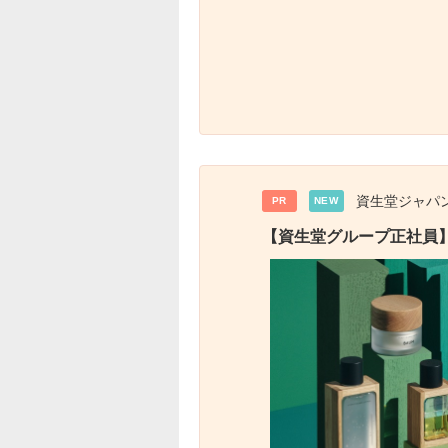
資生堂ジャパ
PR
NEW
【資生堂グループ正社員】