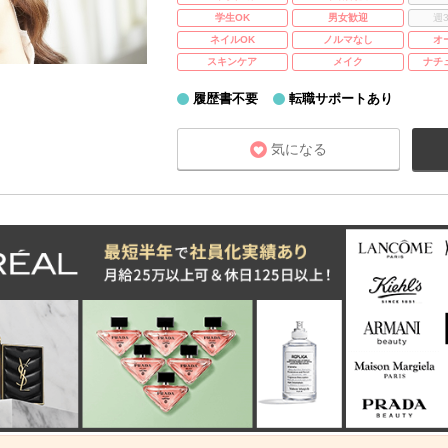
学生OK
男女歓迎
週
ネイルOK
ノルマなし
オ
スキンケア
メイク
ナチ
履歴書不要
転職サポートあり
気になる