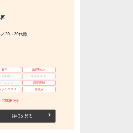
1回
／20～30代活 …
賞与
未経験OK
3日勤務OK
時短勤務OK
ープニング
店長候補
ュラルコスメ
百貨店
 23時59分
詳細を見る