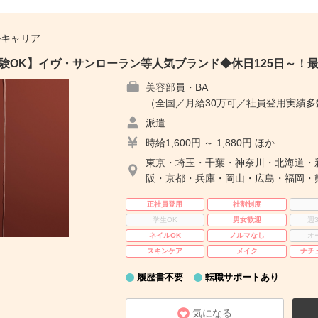
ルキャリア
未経験OK】イヴ・サンローラン等人気ブランド◆休日125日～！
美容部員・BA
（全国／月給30万可／社員登用実績
派遣
時給1,600円 ～ 1,880円 ほか
東京・埼玉・千葉・神奈川・北海道・
阪・京都・兵庫・岡山・広島・福岡・
正社員登用
社割制度
学生OK
男女歓迎
週
ネイルOK
ノルマなし
オ
スキンケア
メイク
ナチ
履歴書不要
転職サポートあり
気になる