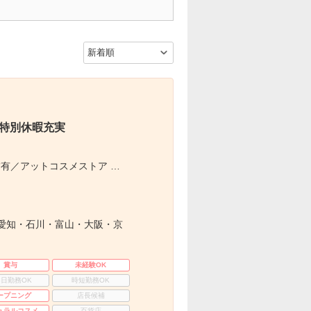
×特別休暇充実
有／アットコスメストア …
愛知・石川・富山・大阪・京
賞与
未経験OK
3日勤務OK
時短勤務OK
ープニング
店長候補
ュラルコスメ
百貨店