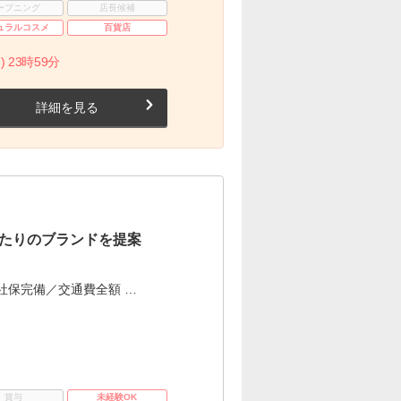
ープニング
店長候補
ュラルコスメ
百貨店
) 23時59分
詳細を見る
たりのブランドを提案
社保完備／交通費全額 …
賞与
未経験OK