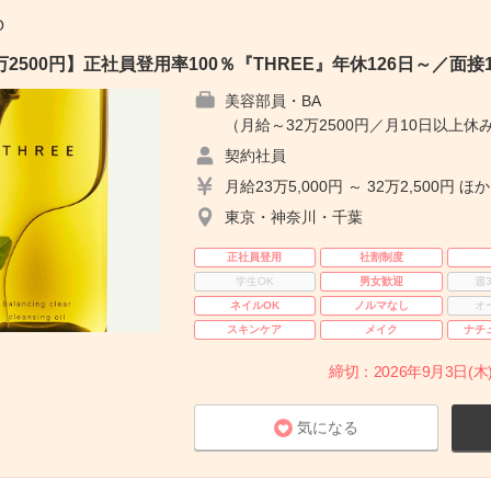
O
2500円】正社員登用率100％『THREE』年休126日～／面接
美容部員・BA
（月給～32万2500円／月10日以上休み
契約社員
月給23万5,000円 ～ 32万2,500円 ほか
東京・神奈川・千葉
正社員登用
社割制度
学生OK
男女歓迎
週
ネイルOK
ノルマなし
オ
スキンケア
メイク
ナチ
締切：2026年9月3日(木)
気になる