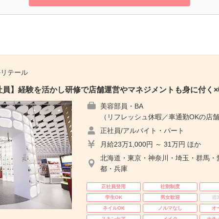
ルリテール
E｜正社員】経験を活かし研修で店舗運営やマネジメントも身に付く
美容部員・BA
（リフレッシュ休暇／車通勤OKの店舗
正社員/アルバイト・パート
月給23万1,000円 ～ 31万円 ほか
北海道・東京・神奈川・埼玉・群馬・
都・兵庫
正社員登用
社割制度
学生OK
男女歓迎
週
ネイルOK
ノルマなし
オ
スキンケア
メイク
ナチ