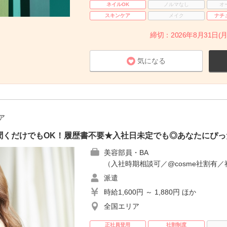
ネイルOK
ノルマなし
オ
スキンケア
メイク
ナチ
締切：2026年8月31日(月
気になる
ア
聞くだけでもOK！履歴書不要★入社日未定でも◎あなたにぴっ
美容部員・BA
（入社時期相談可／@cosme社割有／
派遣
時給1,600円 ～ 1,880円 ほか
全国エリア
正社員登用
社割制度