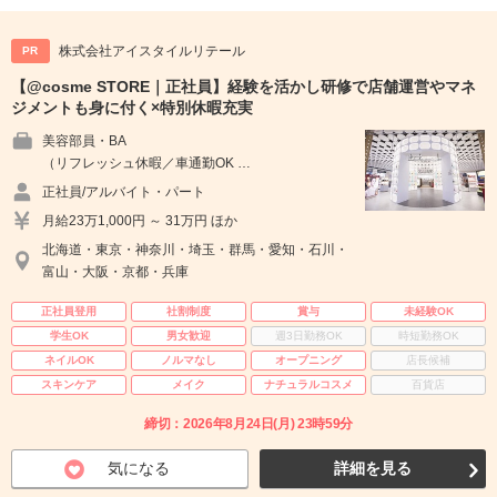
株式会社アイスタイルリテール
PR
【@cosme STORE｜正社員】経験を活かし研修で店舗運営やマネ
ジメントも身に付く×特別休暇充実
美容部員・BA
（リフレッシュ休暇／車通勤OK …
正社員/アルバイト・パート
月給23万1,000円 ～ 31万円 ほか
北海道・東京・神奈川・埼玉・群馬・愛知・石川・
富山・大阪・京都・兵庫
正社員登用
社割制度
賞与
未経験OK
学生OK
男女歓迎
週3日勤務OK
時短勤務OK
ネイルOK
ノルマなし
オープニング
店長候補
スキンケア
メイク
ナチュラルコスメ
百貨店
締切：2026年8月24日(月) 23時59分
気になる
詳細を見る