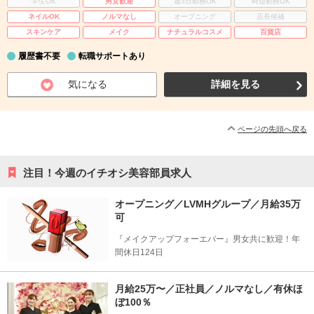
学生OK
男女歓迎
週3日勤務OK
時短勤務OK
ネイルOK
ノルマなし
オープニング
店長候補
スキンケア
メイク
ナチュラルコスメ
百貨店
履歴書不要
転職サポートあり
気になる
詳細を見る
ページの先頭へ戻る
注目！今週のイチオシ美容部員求人
オープニング／LVMHグループ／月給35万
可
『メイクアップフォーエバー』男女共に歓迎！年
間休日124日
月給25万〜／正社員／ノルマなし／有休ほ
ぼ100％