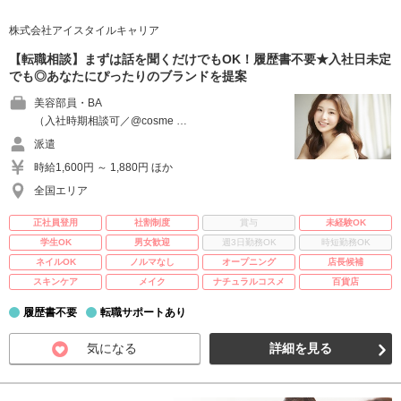
株式会社アイスタイルキャリア
【転職相談】まずは話を聞くだけでもOK！履歴書不要★入社日未定
でも◎あなたにぴったりのブランドを提案
美容部員・BA
（入社時期相談可／@cosme …
派遣
時給1,600円 ～ 1,880円 ほか
全国エリア
正社員登用
社割制度
賞与
未経験OK
学生OK
男女歓迎
週3日勤務OK
時短勤務OK
ネイルOK
ノルマなし
オープニング
店長候補
スキンケア
メイク
ナチュラルコスメ
百貨店
履歴書不要
転職サポートあり
気になる
詳細を見る