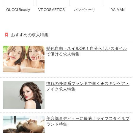
GUCCI Beauty
VT COSMETICS
パンピューリ
YA-MAN
おすすめの求人特集
髪色自由・ネイルOK！自分らしいスタイル
で働ける求人特集
憧れの外資系ブランドで働く★スキンケア・
メイク求人特集
美容部員デビューに最適！ライフスタイルブ
ランド特集