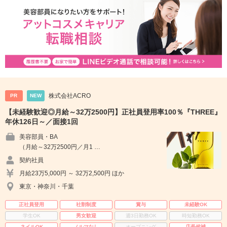
株式会社ACRO
PR
NEW
【未経験歓迎◎月給～32万2500円】正社員登用率100％『THREE』
年休126日～／面接1回
美容部員・BA
（月給～32万2500円／月1 …
契約社員
月給23万5,000円 ～ 32万2,500円 ほか
東京・神奈川・千葉
正社員登用
社割制度
賞与
未経験OK
学生OK
男女歓迎
週3日勤務OK
時短勤務OK
ネイルOK
ノルマなし
オープニング
店長候補