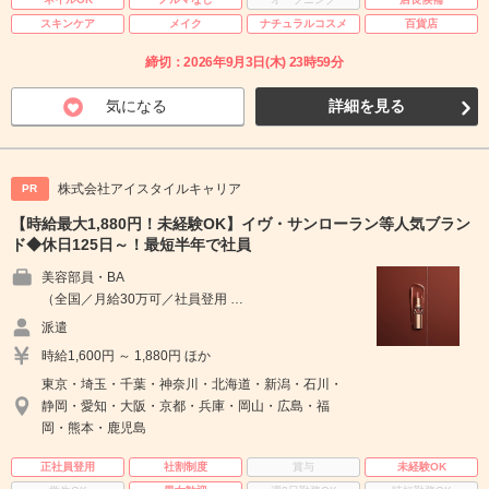
スキンケア
メイク
ナチュラルコスメ
百貨店
締切：2026年9月3日(木) 23時59分
気になる
詳細を見る
株式会社アイスタイルキャリア
PR
【時給最大1,880円！未経験OK】イヴ・サンローラン等人気ブラン
ド◆休日125日～！最短半年で社員
美容部員・BA
（全国／月給30万可／社員登用 …
派遣
時給1,600円 ～ 1,880円 ほか
東京・埼玉・千葉・神奈川・北海道・新潟・石川・
静岡・愛知・大阪・京都・兵庫・岡山・広島・福
岡・熊本・鹿児島
正社員登用
社割制度
賞与
未経験OK