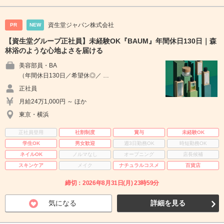
資生堂ジャパン株式会社
PR
NEW
【資生堂グループ正社員】未経験OK『BAUM』年間休日130日｜森
林浴のような心地よさを届ける
美容部員・BA
（年間休日130日／希望休◎／ …
正社員
月給24万1,000円 ～ ほか
東京・横浜
正社員登用
社割制度
賞与
未経験OK
学生OK
男女歓迎
週3日勤務OK
時短勤務OK
ネイルOK
ノルマなし
オープニング
店長候補
スキンケア
メイク
ナチュラルコスメ
百貨店
締切：2026年8月31日(月) 23時59分
気になる
詳細を見る