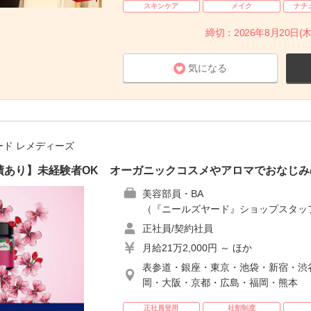
スキンケア
メイク
ナチ
締切：2026年8月20日(木
気になる
ード レメディーズ
績あり】未経験者OK オーガニックコスメやアロマでおなじみ
美容部員・BA
（『ニールズヤード』ショップスタッ
正社員/契約社員
月給21万2,000円 ～ ほか
表参道・銀座・東京・池袋・新宿・渋
岡・大阪・京都・広島・福岡・熊本
正社員登用
社割制度