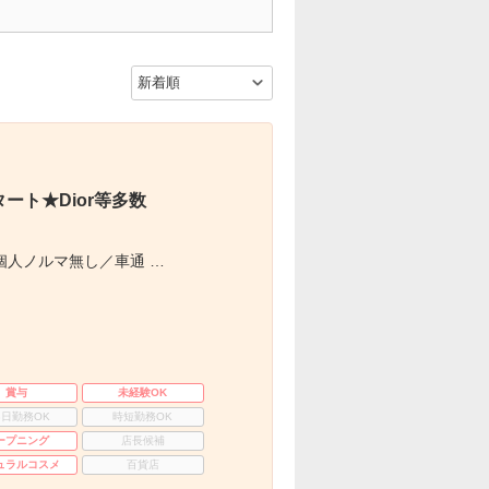
ト★Dior等多数
個人ノルマ無し／車通 …
賞与
未経験OK
3日勤務OK
時短勤務OK
ープニング
店長候補
ュラルコスメ
百貨店