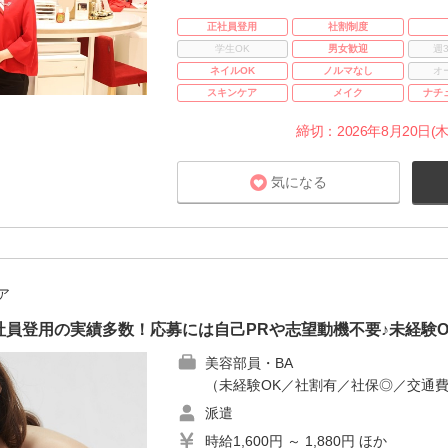
正社員登用
社割制度
学生OK
男女歓迎
週
ネイルOK
ノルマなし
オ
スキンケア
メイク
ナチ
締切：2026年8月20日(木
気になる
ア
員登用の実績多数！応募には自己PRや志望動機不要♪未経験
美容部員・BA
（未経験OK／社割有／社保◎／交通
派遣
時給1,600円 ～ 1,880円 ほか