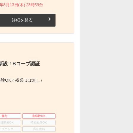
月13日(木) 23時59分
詳細を見る
新設！Bコープ認証
験OK／残業ほぼ無し）
賞与
未経験OK
3日勤務OK
時短勤務OK
ープニング
店長候補