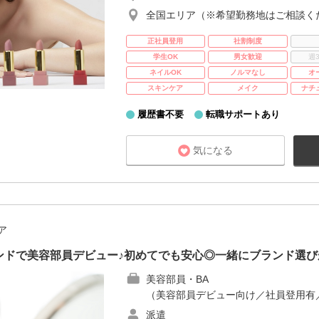
全国エリア（※希望勤務地はご相談く
正社員登用
社割制度
学生OK
男女歓迎
週
ネイルOK
ノルマなし
オ
スキンケア
メイク
ナチ
履歴書不要
転職サポートあり
気になる
ア
ンドで美容部員デビュー♪初めてでも安心◎一緒にブランド選び
美容部員・BA
（美容部員デビュー向け／社員登用有
派遣