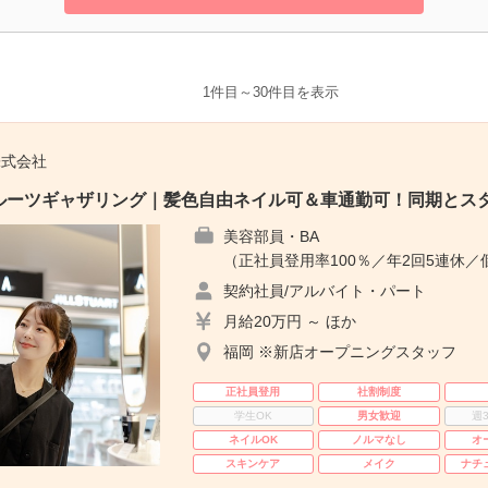
1件目～30件目を表示
株式会社
ーツギャザリング｜髪色自由ネイル可＆車通勤可！同期とスター
美容部員・BA
（正社員登用率100％／年2回5連休／
契約社員/アルバイト・パート
月給20万円 ～ ほか
福岡 ※新店オープニングスタッフ
正社員登用
社割制度
学生OK
男女歓迎
週
ネイルOK
ノルマなし
オ
スキンケア
メイク
ナチ