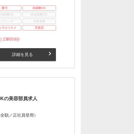
賞与
未経験OK
3日勤務OK
時短勤務OK
ープニング
店長候補
ュラルコスメ
百貨店
) 23時59分
詳細を見る
OKの美容部員求人
費全額／正社員登用）