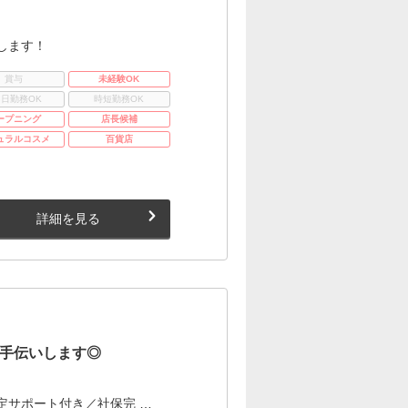
します！
賞与
未経験OK
3日勤務OK
時短勤務OK
ープニング
店長候補
ュラルコスメ
百貨店
詳細を見る
手伝いします◎
定サポート付き／社保完 …