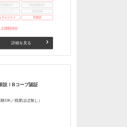
3日勤務OK
時短勤務OK
ープニング
店長候補
ュラルコスメ
百貨店
 23時59分
詳細を見る
新設！Bコープ認証
験OK／残業ほぼ無し）