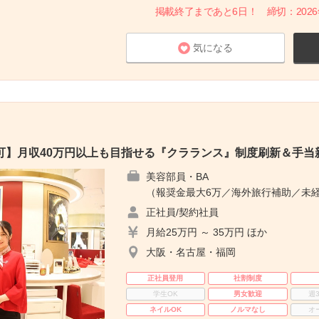
掲載終了まであと6日！ 締切：2026年8
気になる
可】月収40万円以上も目指せる『クラランス』制度刷新＆手当
美容部員・BA
（報奨金最大6万／海外旅行補助／未経
正社員/契約社員
月給25万円 ～ 35万円 ほか
大阪・名古屋・福岡
正社員登用
社割制度
学生OK
男女歓迎
週
ネイルOK
ノルマなし
オ