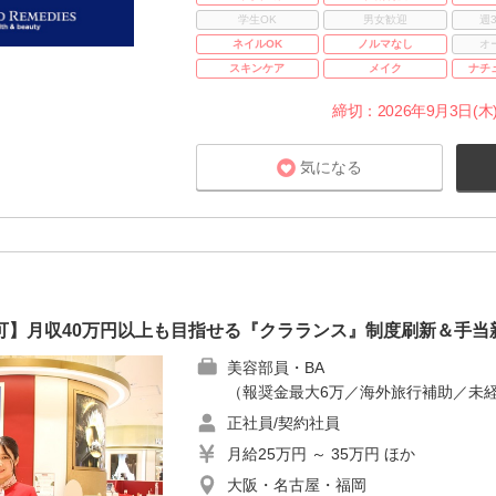
学生OK
男女歓迎
週
ネイルOK
ノルマなし
オ
スキンケア
メイク
ナチ
締切：2026年9月3日(木)
気になる
可】月収40万円以上も目指せる『クラランス』制度刷新＆手当
美容部員・BA
（報奨金最大6万／海外旅行補助／未経
正社員/契約社員
月給25万円 ～ 35万円 ほか
大阪・名古屋・福岡