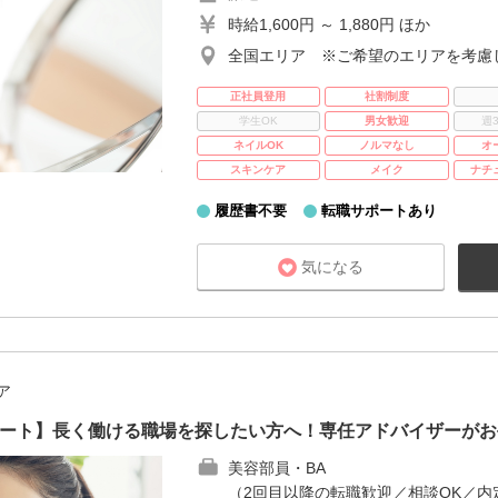
時給1,600円 ～ 1,880円 ほか
全国エリア ※ご希望のエリアを考慮
正社員登用
社割制度
学生OK
男女歓迎
週
ネイルOK
ノルマなし
オ
スキンケア
メイク
ナチ
履歴書不要
転職サポートあり
気になる
ア
ポート】長く働ける職場を探したい方へ！専任アドバイザーがお
美容部員・BA
（2回目以降の転職歓迎／相談OK／内