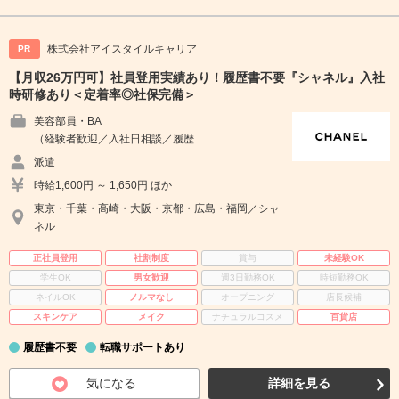
株式会社アイスタイルキャリア
PR
【月収26万円可】社員登用実績あり！履歴書不要『シャネル』入社
時研修あり＜定着率◎社保完備＞
美容部員・BA
（経験者歓迎／入社日相談／履歴 …
派遣
時給1,600円 ～ 1,650円 ほか
東京・千葉・高崎・大阪・京都・広島・福岡／シャ
ネル
正社員登用
社割制度
賞与
未経験OK
学生OK
男女歓迎
週3日勤務OK
時短勤務OK
ネイルOK
ノルマなし
オープニング
店長候補
スキンケア
メイク
ナチュラルコスメ
百貨店
履歴書不要
転職サポートあり
気になる
詳細を見る