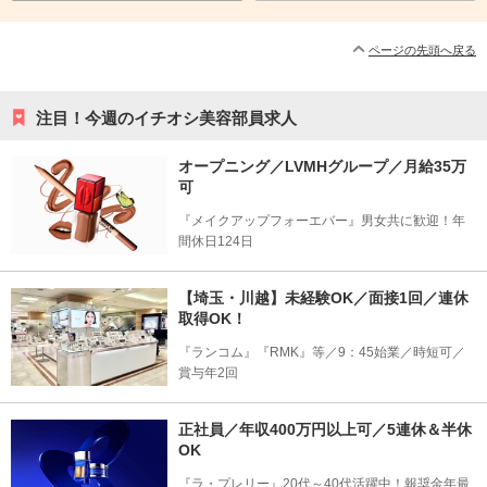
ページの先頭へ戻る
注目！今週のイチオシ美容部員求人
オープニング／LVMHグループ／月給35万
可
『メイクアップフォーエバー』男女共に歓迎！年
間休日124日
【埼玉・川越】未経験OK／面接1回／連休
取得OK！
『ランコム』『RMK』等／9：45始業／時短可／
賞与年2回
正社員／年収400万円以上可／5連休＆半休
OK
『ラ・プレリー』20代～40代活躍中！報奨金年最