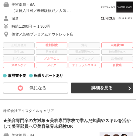
美容部員・BA
（近日入社可／未経験歓迎／人気 …
派遣
時給1,200円 ～ 1,300円
佐賀／鳥栖プレミアムアウトレット店
正社員登用
社割制度
賞与
未経験OK
学生OK
男女歓迎
週3日勤務OK
時短勤務OK
ネイルOK
ノルマなし
オープニング
店長候補
スキンケア
メイク
ナチュラルコスメ
百貨店
履歴書不要
転職サポートあり
気になる
詳細を見る
株式会社アイスタイルキャリア
★美容専門卒の方対象★美容専門学校で学んだ知識やスキルを活か
して美容部員へ♡美容業界未経験OK
美容部員・BA