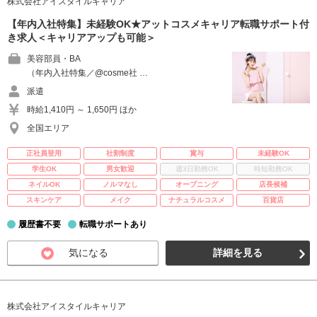
株式会社アイスタイルキャリア
【年内入社特集】未経験OK★アットコスメキャリア転職サポート付
き求人＜キャリアアップも可能＞
美容部員・BA
（年内入社特集／@cosme社 …
派遣
時給1,410円 ～ 1,650円 ほか
全国エリア
正社員登用
社割制度
賞与
未経験OK
学生OK
男女歓迎
週3日勤務OK
時短勤務OK
ネイルOK
ノルマなし
オープニング
店長候補
スキンケア
メイク
ナチュラルコスメ
百貨店
履歴書不要
転職サポートあり
気になる
詳細を見る
株式会社アイスタイルキャリア