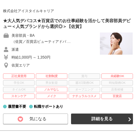
株式会社アイスタイルキャリア
★大人気デパコス★百貨店でのお仕事経験を活かして美容部員デビ
ュー＜人気ブランドから選択◎＞【佐賀】
美容部員・BA
（佐賀／百貨店ビューティアドバ …
派遣
時給1,000円 ～ 1,350円
佐賀エリア
正社員登用
社割制度
賞与
未経験OK
学生OK
男女歓迎
週3日勤務OK
時短勤務OK
ネイルOK
ノルマなし
オープニング
店長候補
スキンケア
メイク
ナチュラルコスメ
百貨店
履歴書不要
転職サポートあり
気になる
詳細を見る