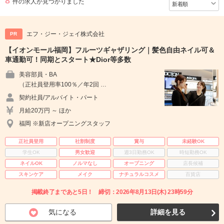
8
件の求人が見つかりました
エフ・ジー・ジェイ株式会社
PR
【イオンモール福岡】フルーツギャザリング｜髪色自由ネイル可＆
車通勤可！同期とスタート★Dior等多数
美容部員・BA
（正社員登用率100％／年2回 …
契約社員/アルバイト・パート
月給20万円 ～ ほか
福岡 ※新店オープニングスタッフ
正社員登用
社割制度
賞与
未経験OK
学生OK
男女歓迎
週3日勤務OK
時短勤務OK
ネイルOK
ノルマなし
オープニング
店長候補
スキンケア
メイク
ナチュラルコスメ
百貨店
掲載終了まであと5日！ 締切：2026年8月13日(木) 23時59分
気になる
詳細を見る