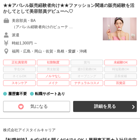
★★アパレル販売経験者向け★★ファッション関連の販売経験を活
かしてとして美容部員デビューへ♡
美容部員・BA
（アパレル経験者向けのビューテ …
派遣
時給1,300円 ～
福岡・広島・岡山・佐賀・島根・愛媛・沖縄
正社員登用
社割制度
賞与
未経験OK
学生OK
男女歓迎
週3日勤務OK
時短勤務OK
ネイルOK
ノルマなし
オープニング
店長候補
スキンケア
メイク
ナチュラルコスメ
百貨店
履歴書不要
転職サポートあり
気になる
詳細を見る
株式会社アイスタイルキャリア