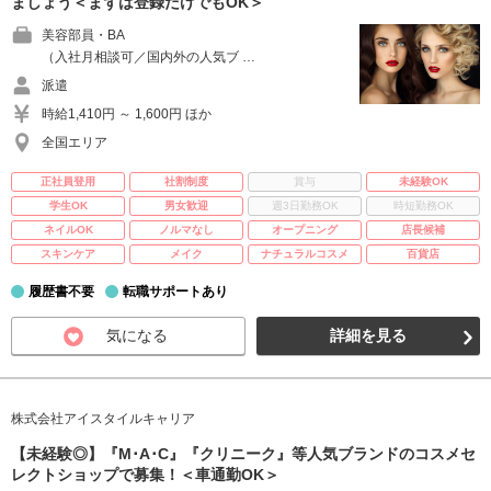
ましょう＜まずは登録だけでもOK＞
美容部員・BA
（入社月相談可／国内外の人気ブ …
派遣
時給1,410円 ～ 1,600円 ほか
全国エリア
正社員登用
社割制度
賞与
未経験OK
学生OK
男女歓迎
週3日勤務OK
時短勤務OK
ネイルOK
ノルマなし
オープニング
店長候補
スキンケア
メイク
ナチュラルコスメ
百貨店
履歴書不要
転職サポートあり
気になる
詳細を見る
株式会社アイスタイルキャリア
【未経験◎】『M･A･C』『クリニーク』等人気ブランドのコスメセ
レクトショップで募集！＜車通勤OK＞