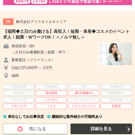
株式会社アイスタイルキャリア
PR
【福岡◆土日のみ働ける】高収入！短期・単発◆コスメのイベント
求人！副業・WワークOK！＜ノルマ無し＞
美容部員・BA
（土日のみ稼働歓迎／副業・Wワ …
業務委託（フリーランス）
日給1万5,000円 ～ 2万円
福岡
正社員登用
社割制度
賞与
未経験OK
学生OK
男女歓迎
週3日勤務OK
時短勤務OK
ネイルOK
ノルマなし
オープニング
店長候補
スキンケア
メイク
ナチュラルコスメ
百貨店
来社なしでお仕事決定
継続的な案件紹介の可能性あり
気になる
詳細を見る