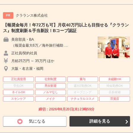
クラランス株式会社
PR
【報奨金毎月！年72万も可】月収40万円以上も目指せる『クララン
ス』制度刷新＆手当新設！Bコープ認証
美容部員・BA
（報奨金最大6万／海外旅行補助 …
正社員/契約社員
月給25万円 ～ 35万円 ほか
大阪・名古屋・福岡
正社員登用
社割制度
賞与
未経験OK
学生OK
男女歓迎
週3日勤務OK
時短勤務OK
ネイルOK
ノルマなし
オープニング
店長候補
スキンケア
メイク
ナチュラルコスメ
百貨店
締切：2026年8月20日(木) 23時59分
気になる
詳細を見る