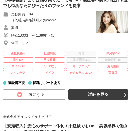
【転職相談】まずは話を聞くだけでもOK！履歴書不要★入社日未定
でも◎あなたにぴったりのブランドを提案
美容部員・BA
（入社時期相談可／@cosme …
派遣
時給1,600円 ～ 1,880円 ほか
全国エリア
正社員登用
社割制度
賞与
未経験OK
学生OK
男女歓迎
週3日勤務OK
時短勤務OK
ネイルOK
ノルマなし
オープニング
店長候補
スキンケア
メイク
ナチュラルコスメ
百貨店
履歴書不要
転職サポートあり
気になる
詳細を見る
株式会社アイスタイルキャリア
【安定収入】安心のサポート体制！未経験でもOK！美容業界で働き