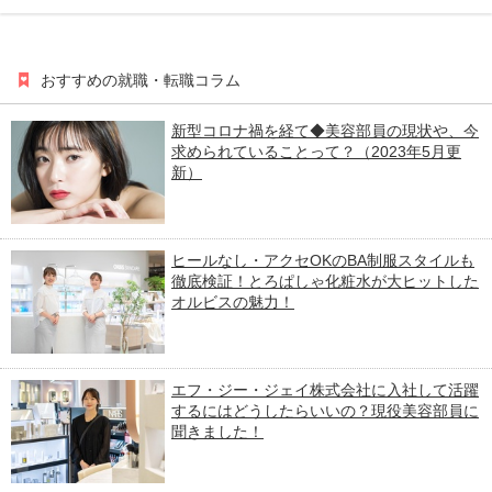
おすすめの就職・転職コラム
新型コロナ禍を経て◆美容部員の現状や、今
求められていることって？（2023年5月更
新）
ヒールなし・アクセOKのBA制服スタイルも
徹底検証！とろぱしゃ化粧水が大ヒットした
オルビスの魅力！
エフ・ジー・ジェイ株式会社に入社して活躍
するにはどうしたらいいの？現役美容部員に
聞きました！