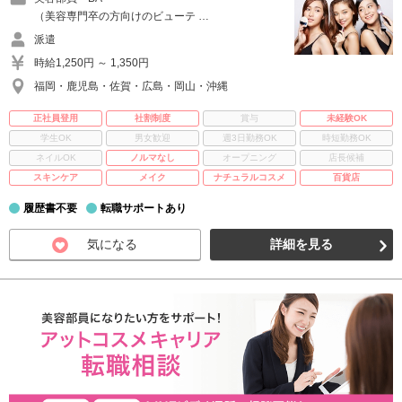
（美容専門卒の方向けのビューテ …
派遣
時給1,250円 ～ 1,350円
福岡・鹿児島・佐賀・広島・岡山・沖縄
正社員登用
社割制度
賞与
未経験OK
学生OK
男女歓迎
週3日勤務OK
時短勤務OK
ネイルOK
ノルマなし
オープニング
店長候補
スキンケア
メイク
ナチュラルコスメ
百貨店
履歴書不要
転職サポートあり
気になる
詳細を見る