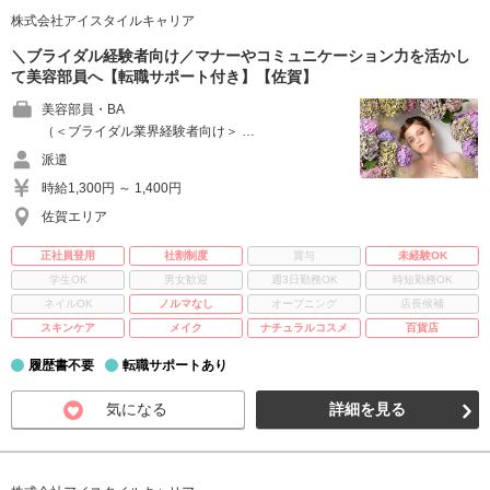
株式会社アイスタイルキャリア
＼ブライダル経験者向け／マナーやコミュニケーション力を活かし
て美容部員へ【転職サポート付き】【佐賀】
美容部員・BA
（＜ブライダル業界経験者向け＞ …
派遣
時給1,300円 ～ 1,400円
佐賀エリア
正社員登用
社割制度
賞与
未経験OK
学生OK
男女歓迎
週3日勤務OK
時短勤務OK
ネイルOK
ノルマなし
オープニング
店長候補
スキンケア
メイク
ナチュラルコスメ
百貨店
履歴書不要
転職サポートあり
気になる
詳細を見る