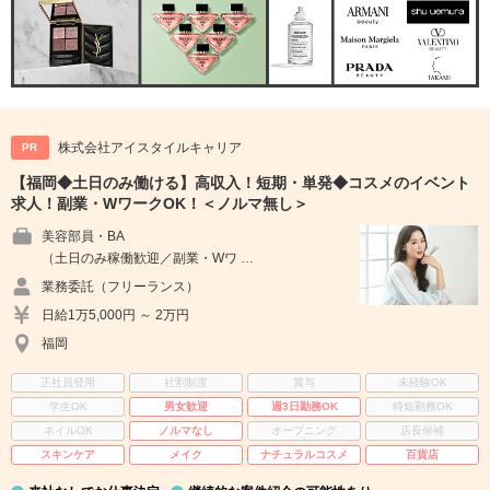
株式会社アイスタイルキャリア
PR
【福岡◆土日のみ働ける】高収入！短期・単発◆コスメのイベント
求人！副業・WワークOK！＜ノルマ無し＞
美容部員・BA
（土日のみ稼働歓迎／副業・Wワ …
業務委託（フリーランス）
日給1万5,000円 ～ 2万円
福岡
正社員登用
社割制度
賞与
未経験OK
学生OK
男女歓迎
週3日勤務OK
時短勤務OK
ネイルOK
ノルマなし
オープニング
店長候補
スキンケア
メイク
ナチュラルコスメ
百貨店