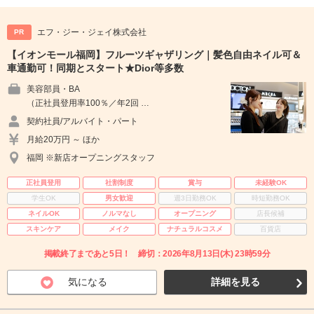
エフ・ジー・ジェイ株式会社
PR
【イオンモール福岡】フルーツギャザリング｜髪色自由ネイル可＆
車通勤可！同期とスタート★Dior等多数
美容部員・BA
（正社員登用率100％／年2回 …
契約社員/アルバイト・パート
月給20万円 ～ ほか
福岡 ※新店オープニングスタッフ
正社員登用
社割制度
賞与
未経験OK
学生OK
男女歓迎
週3日勤務OK
時短勤務OK
ネイルOK
ノルマなし
オープニング
店長候補
スキンケア
メイク
ナチュラルコスメ
百貨店
掲載終了まであと5日！ 締切：2026年8月13日(木) 23時59分
気になる
詳細を見る