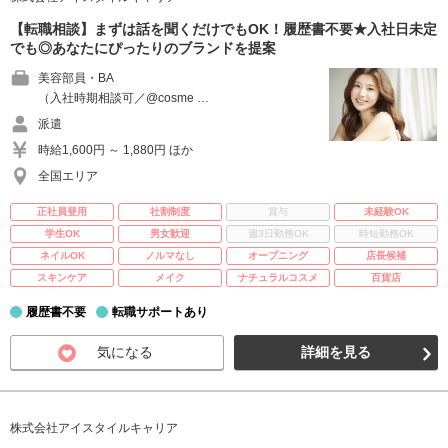
【転職相談】まずは話を聞くだけでもOK！履歴書不要★入社日未定
でも◎あなたにぴったりのブランドを提案
美容部員・BA
（入社時期相談可／@cosme …
派遣
時給1,600円 ～ 1,880円 ほか
全国エリア
正社員登用
社割制度
賞与
未経験OK
学生OK
男女歓迎
週3日勤務OK
時短勤務OK
ネイルOK
ノルマなし
オープニング
店長候補
スキンケア
メイク
ナチュラルコスメ
百貨店
履歴書不要
転職サポートあり
気になる
詳細を見る
株式会社アイスタイルキャリア