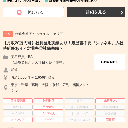
来社なしでお仕事決定
継続的な案件紹介の可能性あり
気になる
詳細を見る
株式会社アイスタイルキャリア
PR
【月収26万円可】社員登用実績あり！履歴書不要『シャネル』入社
時研修あり＜定着率◎社保完備＞
美容部員・BA
（経験者歓迎／入社日相談／履歴 …
派遣
時給1,600円 ～ 1,650円 ほか
東京・千葉・高崎・大阪・京都・広島・福岡／シャ
ネル
正社員登用
社割制度
賞与
未経験OK
学生OK
男女歓迎
週3日勤務OK
時短勤務OK
ネイルOK
ノルマなし
オープニング
店長候補
スキンケア
メイク
ナチュラルコスメ
百貨店