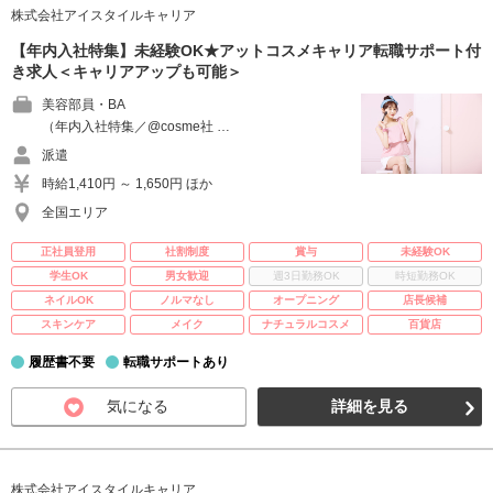
株式会社アイスタイルキャリア
【年内入社特集】未経験OK★アットコスメキャリア転職サポート付
き求人＜キャリアアップも可能＞
美容部員・BA
（年内入社特集／@cosme社 …
派遣
時給1,410円 ～ 1,650円 ほか
全国エリア
正社員登用
社割制度
賞与
未経験OK
学生OK
男女歓迎
週3日勤務OK
時短勤務OK
ネイルOK
ノルマなし
オープニング
店長候補
スキンケア
メイク
ナチュラルコスメ
百貨店
履歴書不要
転職サポートあり
気になる
詳細を見る
株式会社アイスタイルキャリア