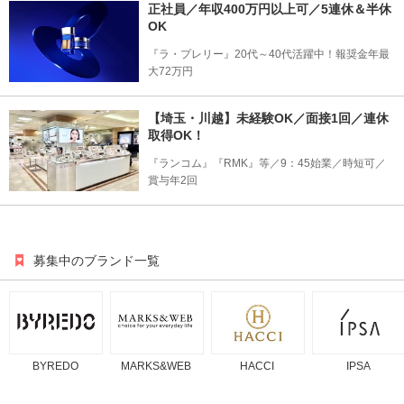
正社員／年収400万円以上可／5連休＆半休
OK
『ラ・プレリー』20代～40代活躍中！報奨金年最
大72万円
【埼玉・川越】未経験OK／面接1回／連休
取得OK！
『ランコム』『RMK』等／9：45始業／時短可／
賞与年2回
募集中のブランド一覧
BYREDO
MARKS&WEB
HACCI
IPSA