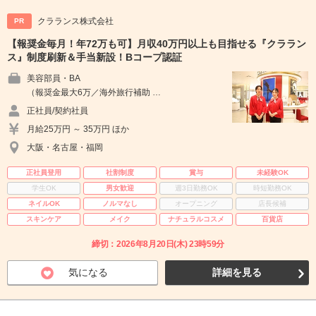
クラランス株式会社
PR
【報奨金毎月！年72万も可】月収40万円以上も目指せる『クララン
ス』制度刷新＆手当新設！Bコープ認証
美容部員・BA
（報奨金最大6万／海外旅行補助 …
正社員/契約社員
月給25万円 ～ 35万円 ほか
大阪・名古屋・福岡
正社員登用
社割制度
賞与
未経験OK
学生OK
男女歓迎
週3日勤務OK
時短勤務OK
ネイルOK
ノルマなし
オープニング
店長候補
スキンケア
メイク
ナチュラルコスメ
百貨店
締切：2026年8月20日(木) 23時59分
気になる
詳細を見る