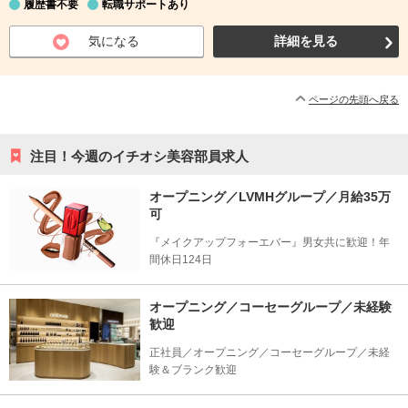
履歴書不要
転職サポートあり
気になる
詳細を見る
ページの先頭へ戻る
注目！今週のイチオシ美容部員求人
オープニング／LVMHグループ／月給35万
可
『メイクアップフォーエバー』男女共に歓迎！年
間休日124日
オープニング／コーセーグループ／未経験
歓迎
正社員／オープニング／コーセーグループ／未経
験＆ブランク歓迎