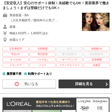
【安定収入】安心のサポート体制！未経験でもOK！美容業界で働き
ましょう＜まずは登録だけでもOK＞
美容部員・BA
（入社月相談可／国内外の人気ブ …
派遣
時給1,410円 ～ 1,600円 ほか
全国エリア
正社員登用
社割制度
賞与
未経験OK
学生OK
男女歓迎
週3日勤務OK
時短勤務OK
ネイルOK
ノルマなし
オープニング
店長候補
スキンケア
メイク
ナチュラルコスメ
百貨店
履歴書不要
転職サポートあり
気になる
詳細を見る