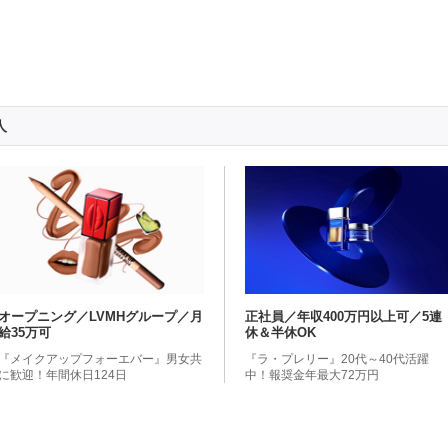
人
オープニング／LVMHグループ／月
正社員／年収400万円以上可／5連
給35万可
休＆半休OK
『メイクアップフォーエバー』男女共
『ラ・プレリー』20代～40代活躍
に歓迎！年間休日124日
中！報奨金年最大72万円