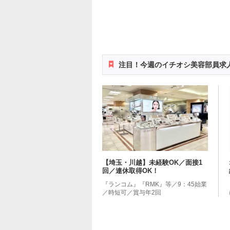
注目！今週のイチオシ美容部員求
【埼玉・川越】未経験OK／面接1
回／連休取得OK！
『ランコム』『RMK』等／9：45始業
／時短可／賞与年2回