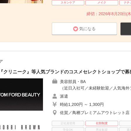
スキンケア
メイク
ナチ
締切：2026年8月20日(木
気になる
ア
』『クリニーク』等人気ブランドのコスメセレクトショップで募
美容部員・BA
（近日入社可／未経験歓迎／人気海外
派遣
時給1,200円 ～ 1,300円
佐賀／鳥栖プレミアムアウトレット店
正社員登用
社割制度
学生OK
男女歓迎
週