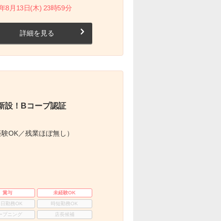
月13日(木) 23時59分
詳細を見る
新設！Bコープ認証
験OK／残業ほぼ無し）
賞与
未経験OK
3日勤務OK
時短勤務OK
ープニング
店長候補