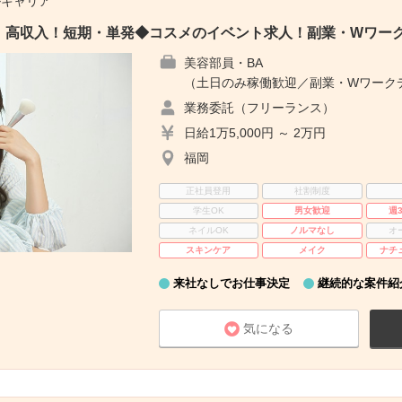
ルキャリア
】高収入！短期・単発◆コスメのイベント求人！副業・Wワーク
美容部員・BA
（土日のみ稼働歓迎／副業・Wワーク
業務委託（フリーランス）
日給1万5,000円 ～ 2万円
福岡
正社員登用
社割制度
学生OK
男女歓迎
週
ネイルOK
ノルマなし
オ
スキンケア
メイク
ナチ
来社なしでお仕事決定
継続的な案件紹
気になる