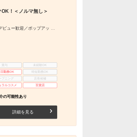
OK！＜ノルマ無し＞
デビュー歓迎／ポップアッ …
賞与
未経験OK
3日勤務OK
時短勤務OK
ープニング
店長候補
ュラルコスメ
百貨店
介の可能性あり
詳細を見る