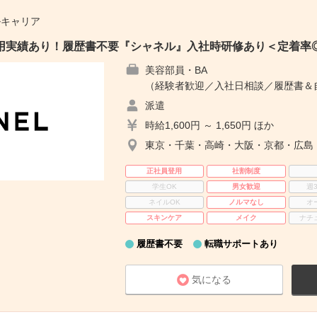
ルキャリア
登用実績あり！履歴書不要『シャネル』入社時研修あり＜定着率
美容部員・BA
（経験者歓迎／入社日相談／履歴書＆
派遣
時給1,600円 ～ 1,650円 ほか
東京・千葉・高崎・大阪・京都・広島
正社員登用
社割制度
学生OK
男女歓迎
週
ネイルOK
ノルマなし
オ
スキンケア
メイク
ナチ
履歴書不要
転職サポートあり
気になる