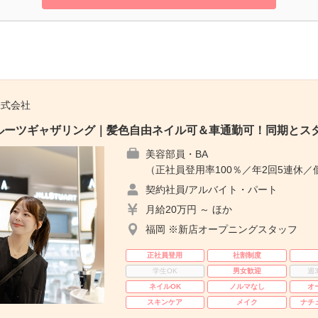
株式会社
ーツギャザリング｜髪色自由ネイル可＆車通勤可！同期とスター
美容部員・BA
（正社員登用率100％／年2回5連休／
契約社員/アルバイト・パート
月給20万円 ～ ほか
福岡 ※新店オープニングスタッフ
正社員登用
社割制度
学生OK
男女歓迎
週
ネイルOK
ノルマなし
オ
スキンケア
メイク
ナチ