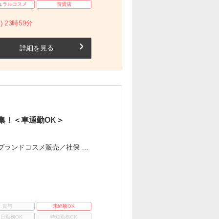
ュラルコスメ
百貨店
) 23時59分
詳細を見る
集！＜車通勤OK＞
ブランドコスメ販売／社保 …
賞与
未経験OK
3日勤務OK
時短勤務OK