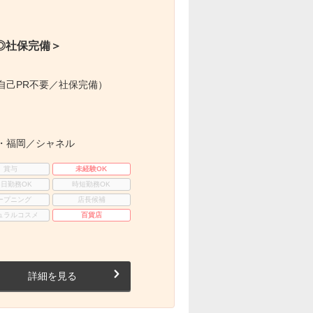
◎社保完備＞
自己PR不要／社保完備）
・福岡／シャネル
賞与
未経験OK
3日勤務OK
時短勤務OK
ープニング
店長候補
ュラルコスメ
百貨店
詳細を見る