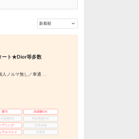
ト★Dior等多数
個人ノルマ無し／車通 …
賞与
未経験OK
3日勤務OK
時短勤務OK
ープニング
店長候補
ュラルコスメ
百貨店