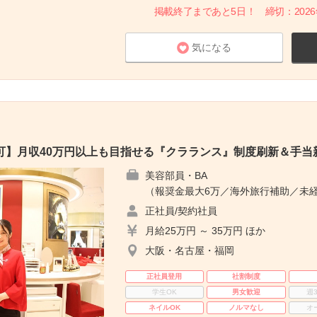
掲載終了まであと5日！ 締切：2026年8
気になる
可】月収40万円以上も目指せる『クラランス』制度刷新＆手当
美容部員・BA
（報奨金最大6万／海外旅行補助／未経
正社員/契約社員
月給25万円 ～ 35万円 ほか
大阪・名古屋・福岡
正社員登用
社割制度
学生OK
男女歓迎
週
ネイルOK
ノルマなし
オ