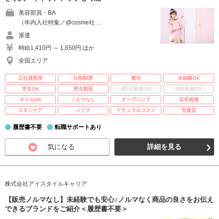
美容部員・BA
（年内入社特集／@cosme社 …
派遣
時給1,410円 ～ 1,650円 ほか
全国エリア
正社員登用
社割制度
賞与
未経験OK
学生OK
男女歓迎
週3日勤務OK
時短勤務OK
ネイルOK
ノルマなし
オープニング
店長候補
スキンケア
メイク
ナチュラルコスメ
百貨店
履歴書不要
転職サポートあり
気になる
詳細を見る
株式会社アイスタイルキャリア
【販売ノルマなし】未経験でも安心♪ノルマなく商品の良さをお伝え
できるブランドをご紹介＜履歴書不要＞