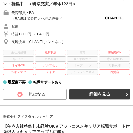
ント募集中！＜研修充実／年休122日＞
美容部員・BA
（BA経験者歓迎／化粧品販売／ …
派遣
時給1,300円 ～ 1,400円
長崎浜屋（CHANEL／シャネル）
正社員登用
社割制度
賞与
未経験OK
学生OK
男女歓迎
週3日勤務OK
時短勤務OK
ネイルOK
ノルマなし
オープニング
店長候補
スキンケア
メイク
ナチュラルコスメ
百貨店
履歴書不要
転職サポートあり
気になる
詳細を見る
株式会社アイスタイルキャリア
【年内入社特集】未経験OK★アットコスメキャリア転職サポート付
き求人＜キャリアアップも可能＞