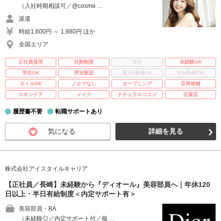
（入社時期相談可／@cosme …
派遣
時給1,600円 ～ 1,880円 ほか
全国エリア
正社員登用
社割制度
賞与
未経験OK
学生OK
男女歓迎
週3日勤務OK
時短勤務OK
ネイルOK
ノルマなし
オープニング
店長候補
スキンケア
メイク
ナチュラルコスメ
百貨店
履歴書不要
転職サポートあり
気になる
詳細を見る
株式会社アイスタイルキャリア
【正社員／長崎】未経験から『ディオール』美容部員へ｜年休120
日以上・半日有給制度＜内定サポート有＞
美容部員・BA
（未経験◎／内定サポート付／報 …