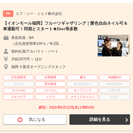
エフ・ジー・ジェイ株式会社
PR
【イオンモール福岡】フルーツギャザリング｜髪色自由ネイル可＆
車通勤可！同期とスタート★Dior等多数
美容部員・BA
（正社員登用率100％／年2回 …
契約社員/アルバイト・パート
月給20万円 ～ ほか
福岡 ※新店オープニングスタッフ
正社員登用
社割制度
賞与
未経験OK
学生OK
男女歓迎
週3日勤務OK
時短勤務OK
ネイルOK
ノルマなし
オープニング
店長候補
スキンケア
メイク
ナチュラルコスメ
百貨店
締切：2026年8月13日(木) 23時59分
気になる
詳細を見る