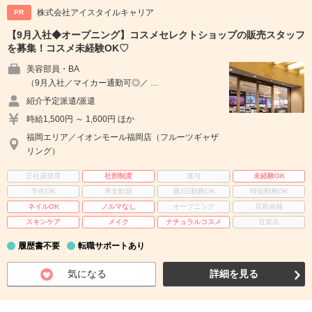
株式会社アイスタイルキャリア
PR
【9月入社◆オープニング】コスメセレクトショップの販売スタッフ
を募集！コスメ未経験OK♡
美容部員・BA
（9月入社／マイカー通勤可◎／ …
紹介予定派遣/派遣
時給1,500円 ～ 1,600円 ほか
福岡エリア／イオンモール福岡店（フルーツギャザ
リング）
正社員登用
社割制度
賞与
未経験OK
学生OK
男女歓迎
週3日勤務OK
時短勤務OK
ネイルOK
ノルマなし
オープニング
店長候補
スキンケア
メイク
ナチュラルコスメ
百貨店
履歴書不要
転職サポートあり
気になる
詳細を見る