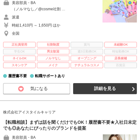
美容部員・BA
（ノルマなし／@cosme社割 …
派遣
時給1,410円 ～ 1,650円 ほか
全国
正社員登用
社割制度
賞与
未経験OK
学生OK
男女歓迎
週3日勤務OK
時短勤務OK
ネイルOK
ノルマなし
オープニング
店長候補
スキンケア
メイク
ナチュラルコスメ
百貨店
履歴書不要
転職サポートあり
気になる
詳細を見る
株式会社アイスタイルキャリア
【転職相談】まずは話を聞くだけでもOK！履歴書不要★入社日未定
でも◎あなたにぴったりのブランドを提案
美容部員・BA