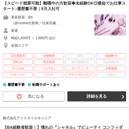
【スピード就業可能】離職中の方歓迎◆未経験OK◎最短でお仕事ス
タート♪履歴書不要｜8月入社可
美容部員・BA
（@cosme社割有／社保完備 …
派遣
時給1,600円 ～ 1,880円 ほか
全国エリア
正社員登用
社割制度
賞与
未経験OK
学生OK
男女歓迎
週3日勤務OK
時短勤務OK
ネイルOK
ノルマなし
オープニング
店長候補
スキンケア
メイク
ナチュラルコスメ
百貨店
履歴書不要
転職サポートあり
気になる
詳細を見る
株式会社アイスタイルキャリア
【BA経験者歓迎！】憧れの『シャネル』でビューティ コンフィダ