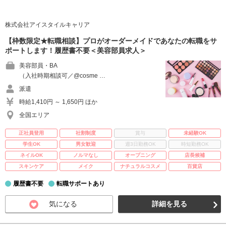
株式会社アイスタイルキャリア
【枠数限定★転職相談】プロがオーダーメイドであなたの転職をサ
ポートします！履歴書不要＜美容部員求人＞
美容部員・BA
（入社時期相談可／@cosme …
派遣
時給1,410円 ～ 1,650円 ほか
全国エリア
正社員登用
社割制度
賞与
未経験OK
学生OK
男女歓迎
週3日勤務OK
時短勤務OK
ネイルOK
ノルマなし
オープニング
店長候補
スキンケア
メイク
ナチュラルコスメ
百貨店
履歴書不要
転職サポートあり
気になる
詳細を見る