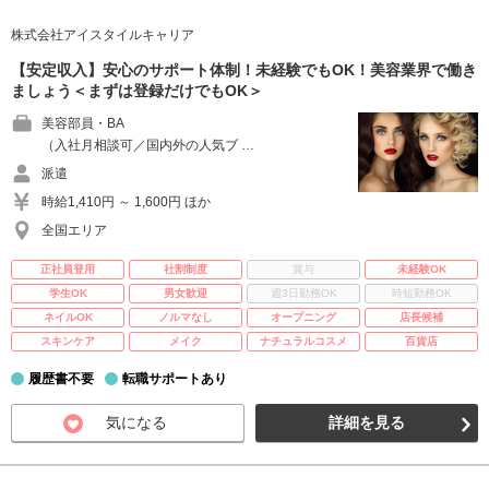
株式会社アイスタイルキャリア
【安定収入】安心のサポート体制！未経験でもOK！美容業界で働き
ましょう＜まずは登録だけでもOK＞
美容部員・BA
（入社月相談可／国内外の人気ブ …
派遣
時給1,410円 ～ 1,600円 ほか
全国エリア
正社員登用
社割制度
賞与
未経験OK
学生OK
男女歓迎
週3日勤務OK
時短勤務OK
ネイルOK
ノルマなし
オープニング
店長候補
スキンケア
メイク
ナチュラルコスメ
百貨店
履歴書不要
転職サポートあり
気になる
詳細を見る