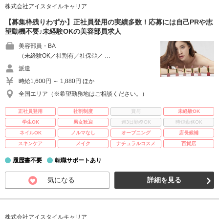
株式会社アイスタイルキャリア
【募集枠残りわずか】正社員登用の実績多数！応募には自己PRや志
望動機不要♪未経験OKの美容部員求人
美容部員・BA
（未経験OK／社割有／社保◎／ …
派遣
時給1,600円 ～ 1,880円 ほか
全国エリア（※希望勤務地はご相談ください。）
正社員登用
社割制度
賞与
未経験OK
学生OK
男女歓迎
週3日勤務OK
時短勤務OK
ネイルOK
ノルマなし
オープニング
店長候補
スキンケア
メイク
ナチュラルコスメ
百貨店
履歴書不要
転職サポートあり
気になる
詳細を見る
株式会社アイスタイルキャリア