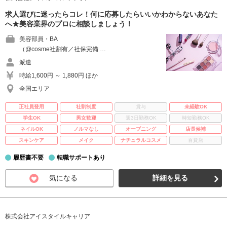
求人選びに迷ったらコレ！何に応募したらいいかわからないあなた
へ★美容業界のプロに相談しましょう！
美容部員・BA
（@cosme社割有／社保完備 …
派遣
時給1,600円 ～ 1,880円 ほか
全国エリア
正社員登用
社割制度
賞与
未経験OK
学生OK
男女歓迎
週3日勤務OK
時短勤務OK
ネイルOK
ノルマなし
オープニング
店長候補
スキンケア
メイク
ナチュラルコスメ
百貨店
履歴書不要
転職サポートあり
気になる
詳細を見る
株式会社アイスタイルキャリア