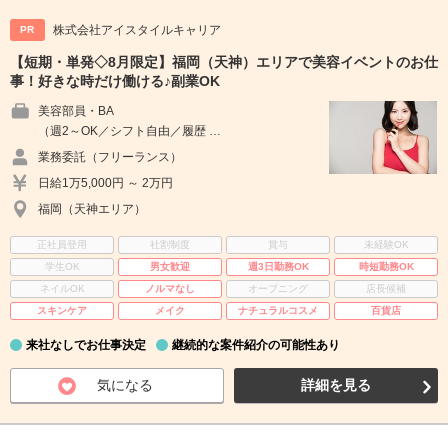
株式会社アイスタイルキャリア
PR
【短期・単発◇8月限定】福岡（天神）エリアで美容イベントのお仕
事！好きな時だけ働ける♪副業OK
美容部員・BA
（週2～OK／シフト自由／履歴 …
業務委託（フリーランス）
日給1万5,000円 ～ 2万円
福岡（天神エリア）
正社員登用
社割制度
賞与
未経験OK
学生OK
男女歓迎
週3日勤務OK
時短勤務OK
ネイルOK
ノルマなし
オープニング
店長候補
スキンケア
メイク
ナチュラルコスメ
百貨店
来社なしでお仕事決定
継続的な案件紹介の可能性あり
気になる
詳細を見る