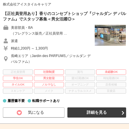
株式会社アイスタイルキャリア
【正社員登用あり】香りのコンセプトショップ『ジャルダン デ パル
ファム』でスタッフ募集＜男女活躍◎＞
美容部員・BA
（フレグランス販売／正社員登用 …
派遣
時給1,200円 ～ 1,300円
長崎エリア（Jardin des PARFUMS／ジャルダン デ
パルファム）
正社員登用
社割制度
賞与
未経験OK
学生OK
男女歓迎
週3日勤務OK
時短勤務OK
ネイルOK
ノルマなし
オープニング
店長候補
スキンケア
メイク
ナチュラルコスメ
百貨店
履歴書不要
転職サポートあり
気になる
詳細を見る