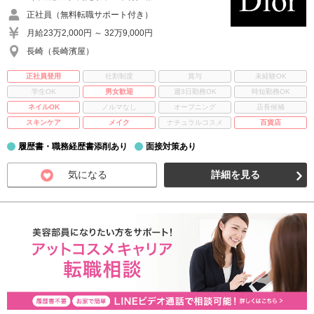
正社員（無料転職サポート付き）
月給23万2,000円 ～ 32万9,000円
長崎（長崎濱屋）
正社員登用
社割制度
賞与
未経験OK
学生OK
男女歓迎
週3日勤務OK
時短勤務OK
ネイルOK
ノルマなし
オープニング
店長候補
スキンケア
メイク
ナチュラルコスメ
百貨店
履歴書・職務経歴書添削あり
面接対策あり
気になる
詳細を見る