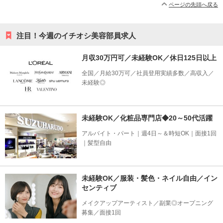
ページの先頭へ戻る
注目！今週のイチオシ美容部員求人
月収30万円可／未経験OK／休日125日以上
全国／月給30万可／社員登用実績多数／高収入／
未経験◎
未経験OK／化粧品専門店◆20～50代活躍
アルバイト・パート｜週4日～＆時短OK｜面接1回
｜髪型自由
未経験OK／服装・髪色・ネイル自由／イン
センティブ
メイクアップアーティスト／副業◎オープニング
募集／面接1回