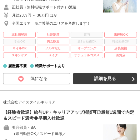
正社員（無料転職サポート付き）/派遣
月給23万円 ～ 36万円 ほか
全国エリア ※ご希望のエリアを考慮します！
正社員登用
社割制度
賞与
未経験OK
学生OK
男女歓迎
週3日勤務OK
時短勤務OK
ネイルOK
ノルマなし
オープニング
店長候補
スキンケア
メイク
ナチュラルコスメ
百貨店
履歴書不要
転職サポートあり
気になる
詳細を見る
株式会社アイスタイルキャリア
【経験者歓迎】給与UP・キャリアアップ相談可◎最短1週間で内定
＆スピード選考◆早期入社歓迎
美容部員・BA
（即日勤務OK／スピード選考／ …