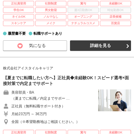
正社員登用
社割制度
賞与
未経験OK
学生OK
男女歓迎
週3日勤務OK
時短勤務OK
ネイルOK
ノルマなし
オープニング
店長候補
スキンケア
メイク
ナチュラルコスメ
百貨店
履歴書不要
転職サポートあり
気になる
詳細を見る
株式会社アイスタイルキャリア
【夏までに転職したい方へ】正社員◆未経験OK！スピード選考×面
接対策で内定までサポート
美容部員・BA
（夏までに転職／内定までサポー …
正社員（無料転職サポート付き）
月給23万円 ～ 36万円
全国（※希望勤務地はご相談ください。）
正社員登用
社割制度
賞与
未経験OK