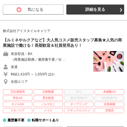
気になる
詳細を見る
株式会社アイスタイルキャリア
【ルミネやルクアなど】大人気コスメ販売スタッフ募集★人気の商
業施設で働ける！長期歓迎＆社員登用あり！
美容部員・BA
（商業施設勤務／履歴書不要／社 …
派遣
時給1,410円 ～ 1,650円 ほか
全国エリア
正社員登用
社割制度
賞与
未経験OK
学生OK
男女歓迎
週3日勤務OK
時短勤務OK
ネイルOK
ノルマなし
オープニング
店長候補
スキンケア
メイク
ナチュラルコスメ
百貨店
履歴書不要
転職サポートあり