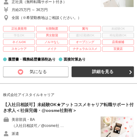
正社員（無料転職サポート付き）
月給25万円 ～ 36万円
全国（※希望勤務地はご相談ください。）
正社員登用
社割制度
賞与
未経験OK
学生OK
男女歓迎
週3日勤務OK
時短勤務OK
ネイルOK
ノルマなし
オープニング
店長候補
スキンケア
メイク
ナチュラルコスメ
百貨店
履歴書・職務経歴書添削あり
面接対策あり
気になる
詳細を見る
株式会社アイスタイルキャリア
【入社日相談可】未経験OK★アットコスメキャリア転職サポート付
き求人＜社保完備・@cosme社割有＞
美容部員・BA
（入社日相談可／@cosme社 …
派遣