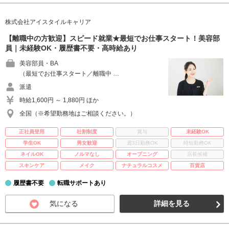
株式会社アイスタイルキャリア
【離職中の方歓迎】スピード就業★最短でお仕事スタート！美容部
員｜未経験OK・履歴書不要・高時給あり
美容部員・BA
（最短でお仕事スタート／離職中 …
派遣
時給1,600円 ～ 1,880円 ほか
全国（※希望勤務地はご相談ください。）
正社員登用
社割制度
賞与
未経験OK
学生OK
男女歓迎
週3日勤務OK
時短勤務OK
ネイルOK
ノルマなし
オープニング
店長候補
スキンケア
メイク
ナチュラルコスメ
百貨店
履歴書不要
転職サポートあり
気になる
詳細を見る