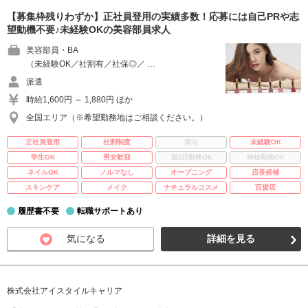
【募集枠残りわずか】正社員登用の実績多数！応募には自己PRや志
望動機不要♪未経験OKの美容部員求人
美容部員・BA
（未経験OK／社割有／社保◎／ …
派遣
時給1,600円 ～ 1,880円 ほか
全国エリア（※希望勤務地はご相談ください。）
正社員登用
社割制度
賞与
未経験OK
学生OK
男女歓迎
週3日勤務OK
時短勤務OK
ネイルOK
ノルマなし
オープニング
店長候補
スキンケア
メイク
ナチュラルコスメ
百貨店
履歴書不要
転職サポートあり
気になる
詳細を見る
株式会社アイスタイルキャリア