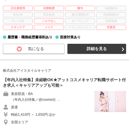
正社員登用
社割制度
賞与
未経験OK
学生OK
男女歓迎
週3日勤務OK
時短勤務OK
ネイルOK
ノルマなし
オープニング
店長候補
スキンケア
メイク
ナチュラルコスメ
百貨店
履歴書・職務経歴書添削あり
面接対策あり
気になる
詳細を見る
株式会社アイスタイルキャリア
【年内入社特集】未経験OK★アットコスメキャリア転職サポート付
き求人＜キャリアアップも可能＞
美容部員・BA
（年内入社特集／@cosme社 …
派遣
時給1,410円 ～ 1,650円 ほか
全国エリア