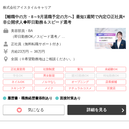
株式会社アイスタイルキャリア
【離職中の方・8～9月退職予定の方へ】最短1週間で内定◎正社員×
非公開求人◆即日勤務＆スピード選考
美容部員・BA
（即日勤務OK／スピード選考／ …
正社員（無料転職サポート付き）
月給23万円 ～ 36万円
全国（※希望勤務地はご相談ください。）
正社員登用
社割制度
賞与
未経験OK
学生OK
男女歓迎
週3日勤務OK
時短勤務OK
ネイルOK
ノルマなし
オープニング
店長候補
スキンケア
メイク
ナチュラルコスメ
百貨店
履歴書・職務経歴書添削あり
面接対策あり
気になる
詳細を見る