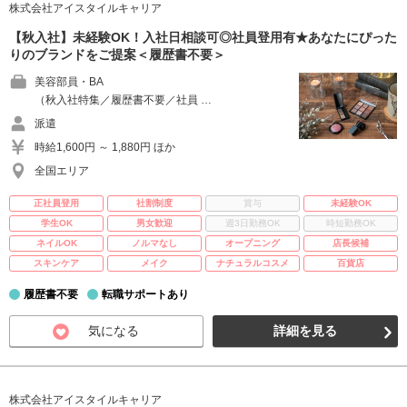
株式会社アイスタイルキャリア
【秋入社】未経験OK！入社日相談可◎社員登用有★あなたにぴった
りのブランドをご提案＜履歴書不要＞
美容部員・BA
（秋入社特集／履歴書不要／社員 …
派遣
時給1,600円 ～ 1,880円 ほか
全国エリア
正社員登用
社割制度
賞与
未経験OK
学生OK
男女歓迎
週3日勤務OK
時短勤務OK
ネイルOK
ノルマなし
オープニング
店長候補
スキンケア
メイク
ナチュラルコスメ
百貨店
履歴書不要
転職サポートあり
気になる
詳細を見る
株式会社アイスタイルキャリア