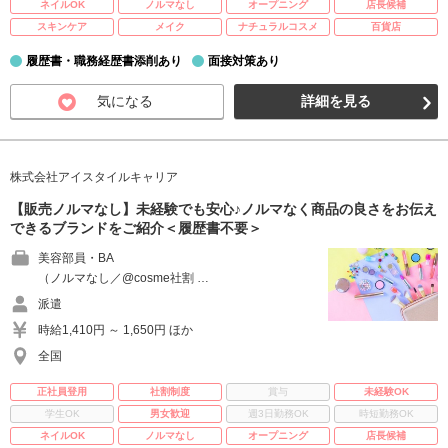
ネイルOK
ノルマなし
オープニング
店長候補
スキンケア
メイク
ナチュラルコスメ
百貨店
履歴書・職務経歴書添削あり
面接対策あり
気になる
詳細を見る
株式会社アイスタイルキャリア
【販売ノルマなし】未経験でも安心♪ノルマなく商品の良さをお伝え
できるブランドをご紹介＜履歴書不要＞
美容部員・BA
（ノルマなし／@cosme社割 …
派遣
時給1,410円 ～ 1,650円 ほか
全国
正社員登用
社割制度
賞与
未経験OK
学生OK
男女歓迎
週3日勤務OK
時短勤務OK
ネイルOK
ノルマなし
オープニング
店長候補