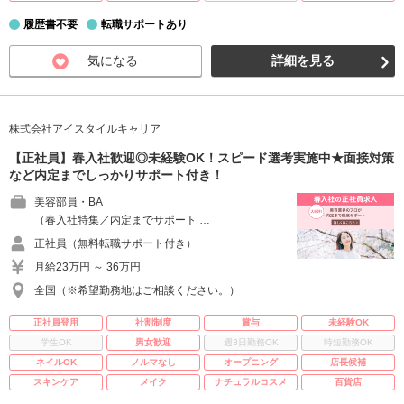
履歴書不要
転職サポートあり
気になる
詳細を見る
株式会社アイスタイルキャリア
【正社員】春入社歓迎◎未経験OK！スピード選考実施中★面接対策
など内定までしっかりサポート付き！
美容部員・BA
（春入社特集／内定までサポート …
正社員（無料転職サポート付き）
月給23万円 ～ 36万円
全国（※希望勤務地はご相談ください。）
正社員登用
社割制度
賞与
未経験OK
学生OK
男女歓迎
週3日勤務OK
時短勤務OK
ネイルOK
ノルマなし
オープニング
店長候補
スキンケア
メイク
ナチュラルコスメ
百貨店