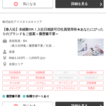
気になる
詳細を見る
株式会社アイスタイルキャリア
【春入社】未経験OK！入社日相談可◎社員登用有★あなたにぴった
りのブランドをご提案＜履歴書不要＞
美容部員・BA
（春入社特集／履歴書不要／社員 …
派遣
時給1,410円 ～ 1,650円 ほか
全国エリア
正社員登用
社割制度
賞与
未経験OK
学生OK
男女歓迎
週3日勤務OK
時短勤務OK
ネイルOK
ノルマなし
オープニング
店長候補
スキンケア
メイク
ナチュラルコスメ
百貨店
履歴書不要
転職サポートあり
気になる
詳細を見る