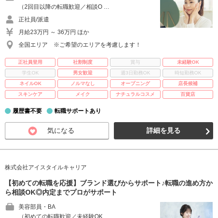
（2回目以降の転職歓迎／相談O …
正社員/派遣
月給23万円 ～ 36万円 ほか
全国エリア ※ご希望のエリアを考慮します！
正社員登用
社割制度
賞与
未経験OK
学生OK
男女歓迎
週3日勤務OK
時短勤務OK
ネイルOK
ノルマなし
オープニング
店長候補
スキンケア
メイク
ナチュラルコスメ
百貨店
履歴書不要
転職サポートあり
気になる
詳細を見る
株式会社アイスタイルキャリア
【初めての転職を応援】ブランド選びからサポート♪転職の進め方か
ら相談OK◎内定までプロがサポート
美容部員・BA
（初めての転職歓迎／未経験OK …