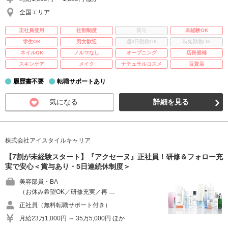
全国エリア
正社員登用
社割制度
賞与
未経験OK
学生OK
男女歓迎
週3日勤務OK
時短勤務OK
ネイルOK
ノルマなし
オープニング
店長候補
スキンケア
メイク
ナチュラルコスメ
百貨店
履歴書不要
転職サポートあり
気になる
詳細を見る
株式会社アイスタイルキャリア
【7割が未経験スタート】『アクセーヌ』正社員！研修＆フォロー充
実で安心＜賞与あり・5日連続休制度＞
美容部員・BA
（お休み希望OK／研修充実／再 …
正社員（無料転職サポート付き）
月給23万1,000円 ～ 35万5,000円 ほか