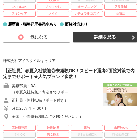
ネイルOK
ノルマなし
オープニング
店長候補
スキンケア
メイク
ナチュラルコスメ
百貨店
履歴書・職務経歴書添削あり
面接対策あり
気になる
詳細を見る
株式会社アイスタイルキャリア
【正社員】春夏入社歓迎◎未経験OK！スピード選考×面接対策で内
定までサポート★人気ブランド多数！
美容部員・BA
（春夏入社特集／内定までサポー …
正社員（無料転職サポート付き）
月給23万円 ～ 36万円
全国（※希望勤務地はご相談ください。）
正社員登用
社割制度
賞与
未経験OK
学生OK
男女歓迎
週3日勤務OK
時短勤務OK