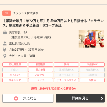
クラランス株式会社
PR
【報奨金毎月！年72万も可】月収40万円以上も目指せる『クララン
ス』制度刷新＆手当新設！Bコープ認証
美容部員・BA
（報奨金最大6万／海外旅行補助 …
正社員/契約社員
月給25万円 ～ 35万円 ほか
大阪・名古屋・福岡
正社員登用
社割制度
賞与
未経験OK
学生OK
男女歓迎
週3日勤務OK
時短勤務OK
ネイルOK
ノルマなし
オープニング
店長候補
スキンケア
メイク
ナチュラルコスメ
百貨店
締切：2026年8月20日(木) 23時59分
気になる
詳細を見る