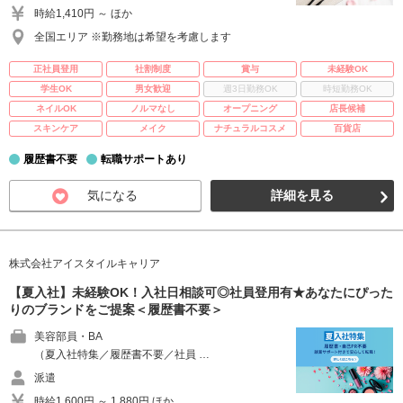
時給1,410円 ～ ほか
全国エリア ※勤務地は希望を考慮します
正社員登用
社割制度
賞与
未経験OK
学生OK
男女歓迎
週3日勤務OK
時短勤務OK
ネイルOK
ノルマなし
オープニング
店長候補
スキンケア
メイク
ナチュラルコスメ
百貨店
履歴書不要
転職サポートあり
気になる
詳細を見る
株式会社アイスタイルキャリア
【夏入社】未経験OK！入社日相談可◎社員登用有★あなたにぴった
りのブランドをご提案＜履歴書不要＞
美容部員・BA
（夏入社特集／履歴書不要／社員 …
派遣
時給1,600円 ～ 1,880円 ほか