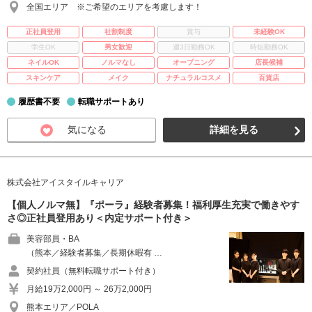
全国エリア ※ご希望のエリアを考慮します！
正社員登用
社割制度
賞与
未経験OK
学生OK
男女歓迎
週3日勤務OK
時短勤務OK
ネイルOK
ノルマなし
オープニング
店長候補
スキンケア
メイク
ナチュラルコスメ
百貨店
履歴書不要
転職サポートあり
気になる
詳細を見る
株式会社アイスタイルキャリア
【個人ノルマ無】『ポーラ』経験者募集！福利厚生充実で働きやす
さ◎正社員登用あり＜内定サポート付き＞
美容部員・BA
（熊本／経験者募集／長期休暇有 …
契約社員（無料転職サポート付き）
月給19万2,000円 ～ 26万2,000円
熊本エリア／POLA