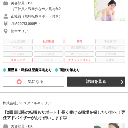
美容部員・BA
（正社員／残業少なめ／賞与年2 …
正社員（無料転職サポート付き）
月給29万3,000円 ～
熊本エリア
正社員登用
社割制度
賞与
未経験OK
学生OK
男女歓迎
週3日勤務OK
時短勤務OK
ネイルOK
ノルマなし
オープニング
店長候補
スキンケア
メイク
ナチュラルコスメ
百貨店
履歴書・職務経歴書添削あり
面接対策あり
気になる
詳細を見る
株式会社アイスタイルキャリア
【2回目以降の転職もサポート】長く働ける職場を探したい方へ！専
任アドバイザーがお手伝いします◎
美容部員・BA