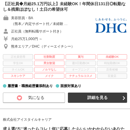
【正社員◆月給25.1万円以上】未経験OK！年間休日131日◎転勤な
し＆残業ほぼなし！土日の希望休可
美容部員・BA
（熊本／内定サポート付／未経験 …
正社員（無料転職サポート付き）
月給25万1,000円 ～
熊本エリア／DHC（ディーエイチシー）
正社員登用
社割制度
賞与
未経験OK
学生OK
男女歓迎
週3日勤務OK
時短勤務OK
ネイルOK
ノルマなし
オープニング
店長候補
スキンケア
メイク
ナチュラルコスメ
百貨店
履歴書・職務経歴書添削あり
面接対策あり
気になる
詳細を見る
株式会社アイスタイルキャリア
求人選びに迷ったらコレ！何に応募したらいいかわからないあなた