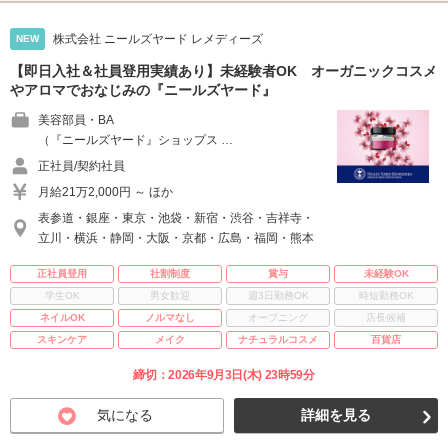
株式会社 ニールズヤード レメディーズ
NEW
【即日入社＆社員登用実績あり】未経験者OK オーガニックコスメ
やアロマでおなじみの『ニールズヤード』
美容部員・BA
（『ニールズヤード』ショップス …
正社員/契約社員
月給21万2,000円 ～ ほか
表参道・銀座・東京・池袋・新宿・渋谷・吉祥寺・
立川・横浜・静岡・大阪・京都・広島・福岡・熊本
正社員登用
社割制度
賞与
未経験OK
学生OK
男女歓迎
週3日勤務OK
時短勤務OK
ネイルOK
ノルマなし
オープニング
店長候補
スキンケア
メイク
ナチュラルコスメ
百貨店
締切：2026年9月3日(木) 23時59分
気になる
詳細を見る