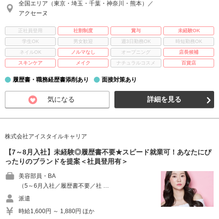
全国エリア（東京・埼玉・千葉・神奈川・熊本）／
アクセーヌ
正社員登用
社割制度
賞与
未経験OK
学生OK
男女歓迎
週3日勤務OK
時短勤務OK
ネイルOK
ノルマなし
オープニング
店長候補
スキンケア
メイク
ナチュラルコスメ
百貨店
履歴書・職務経歴書添削あり
面接対策あり
気になる
詳細を見る
株式会社アイスタイルキャリア
【7～8月入社】未経験◎履歴書不要★スピード就業可！あなたにぴ
ったりのブランドを提案＜社員登用有＞
美容部員・BA
（5～6月入社／履歴書不要／社 …
派遣
時給1,600円 ～ 1,880円 ほか