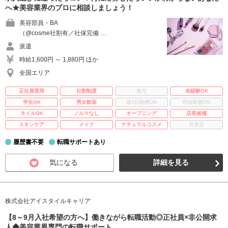
へ★美容業界のプロに相談しましょう！
美容部員・BA
（@cosme社割有／社保完備 …
派遣
時給1,600円 ～ 1,880円 ほか
全国エリア
正社員登用
社割制度
賞与
未経験OK
学生OK
男女歓迎
週3日勤務OK
時短勤務OK
ネイルOK
ノルマなし
オープニング
店長候補
スキンケア
メイク
ナチュラルコスメ
百貨店
履歴書不要
転職サポートあり
気になる
詳細を見る
株式会社アイスタイルキャリア
【8～9月入社希望の方へ】働きながら転職活動◎正社員×非公開求
人◆美容業界専門の転職サポート