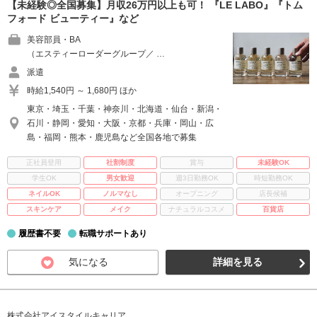
【未経験◎全国募集】月収26万円以上も可！ 『LE LABO』『トム
フォード ビューティー』など
美容部員・BA
（エスティーローダーグループ／ …
派遣
時給1,540円 ～ 1,680円 ほか
東京・埼玉・千葉・神奈川・北海道・仙台・新潟・
石川・静岡・愛知・大阪・京都・兵庫・岡山・広
島・福岡・熊本・鹿児島など全国各地で募集
正社員登用
社割制度
賞与
未経験OK
学生OK
男女歓迎
週3日勤務OK
時短勤務OK
ネイルOK
ノルマなし
オープニング
店長候補
スキンケア
メイク
ナチュラルコスメ
百貨店
履歴書不要
転職サポートあり
気になる
詳細を見る
株式会社アイスタイルキャリア