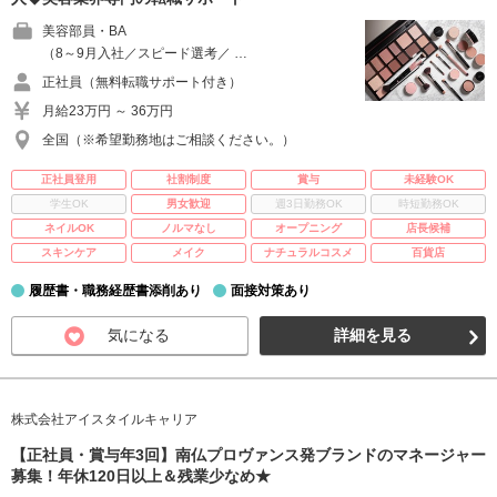
美容部員・BA
（8～9月入社／スピード選考／ …
正社員（無料転職サポート付き）
月給23万円 ～ 36万円
全国（※希望勤務地はご相談ください。）
正社員登用
社割制度
賞与
未経験OK
学生OK
男女歓迎
週3日勤務OK
時短勤務OK
ネイルOK
ノルマなし
オープニング
店長候補
スキンケア
メイク
ナチュラルコスメ
百貨店
履歴書・職務経歴書添削あり
面接対策あり
気になる
詳細を見る
株式会社アイスタイルキャリア
【正社員・賞与年3回】南仏プロヴァンス発ブランドのマネージャー
募集！年休120日以上＆残業少なめ★