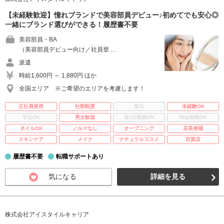
【未経験歓迎】憧れブランドで美容部員デビュー♪初めてでも安心◎
一緒にブランド選びができる！履歴書不要
美容部員・BA
（美容部員デビュー向け／社員登 …
派遣
時給1,600円 ～ 1,880円 ほか
全国エリア ※ご希望のエリアを考慮します！
正社員登用
社割制度
賞与
未経験OK
学生OK
男女歓迎
週3日勤務OK
時短勤務OK
ネイルOK
ノルマなし
オープニング
店長候補
スキンケア
メイク
ナチュラルコスメ
百貨店
履歴書不要
転職サポートあり
気になる
詳細を見る
株式会社アイスタイルキャリア