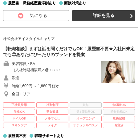
履歴書・職務経歴書添削あり
面接対策あり
気になる
詳細を見る
株式会社アイスタイルキャリア
【転職相談】まずは話を聞くだけでもOK！履歴書不要★入社日未定
でも◎あなたにぴったりのブランドを提案
美容部員・BA
（入社時期相談可／@cosme …
派遣
時給1,600円 ～ 1,880円 ほか
全国エリア
正社員登用
社割制度
賞与
未経験OK
学生OK
男女歓迎
週3日勤務OK
時短勤務OK
ネイルOK
ノルマなし
オープニング
店長候補
スキンケア
メイク
ナチュラルコスメ
百貨店
履歴書不要
転職サポートあり