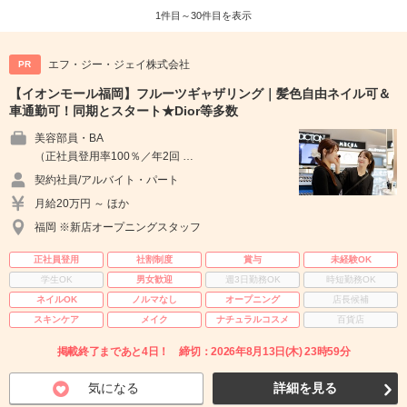
1件目～30件目を表示
エフ・ジー・ジェイ株式会社
PR
【イオンモール福岡】フルーツギャザリング｜髪色自由ネイル可＆
車通勤可！同期とスタート★Dior等多数
美容部員・BA
（正社員登用率100％／年2回 …
契約社員/アルバイト・パート
月給20万円 ～ ほか
福岡 ※新店オープニングスタッフ
正社員登用
社割制度
賞与
未経験OK
学生OK
男女歓迎
週3日勤務OK
時短勤務OK
ネイルOK
ノルマなし
オープニング
店長候補
スキンケア
メイク
ナチュラルコスメ
百貨店
掲載終了まであと4日！ 締切：2026年8月13日(木) 23時59分
気になる
詳細を見る