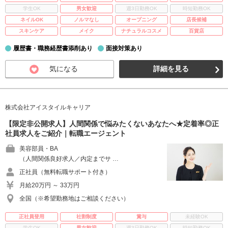
学生OK
男女歓迎
週3日勤務OK
時短勤務OK
ネイルOK
ノルマなし
オープニング
店長候補
スキンケア
メイク
ナチュラルコスメ
百貨店
履歴書・職務経歴書添削あり
面接対策あり
気になる
詳細を見る
株式会社アイスタイルキャリア
【限定非公開求人】人間関係で悩みたくないあなたへ★定着率◎正
社員求人をご紹介｜転職エージェント
美容部員・BA
（人間関係良好求人／内定までサ …
正社員（無料転職サポート付き）
月給20万円 ～ 33万円
全国（※希望勤務地はご相談ください）
正社員登用
社割制度
賞与
未経験OK
学生OK
男女歓迎
週3日勤務OK
時短勤務OK