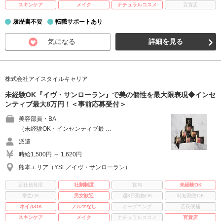
スキンケア
メイク
ナチュラルコスメ
百貨店
履歴書不要
転職サポートあり
気になる
詳細を見る
株式会社アイスタイルキャリア
未経験OK『イヴ・サンローラン』で美の個性を最大限表現◆インセ
ンティブ最大8万円！＜事前応募受付＞
美容部員・BA
（未経験OK・インセンティブ最 …
派遣
時給1,500円 ～ 1,620円
熊本エリア（YSL／イヴ・サンローラン）
正社員登用
社割制度
賞与
未経験OK
学生OK
男女歓迎
週3日勤務OK
時短勤務OK
ネイルOK
ノルマなし
オープニング
店長候補
スキンケア
メイク
ナチュラルコスメ
百貨店