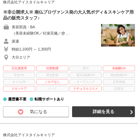
株式会社アイスタイルキャリア
※非公開求人※ 南仏プロヴァンス発の大人気ボディ＆スキンケア用
品の販売スタッフ♪
美容部員・BA
（美容未経験OK／社保完備／@ …
派遣
時給1,100円 ～ 1,300円
大分エリア
正社員登用
社割制度
賞与
未経験OK
学生OK
男女歓迎
週3日勤務OK
時短勤務OK
ネイルOK
ノルマなし
オープニング
店長候補
スキンケア
メイク
ナチュラルコスメ
百貨店
履歴書不要
転職サポートあり
気になる
詳細を見る
株式会社アイスタイルキャリア