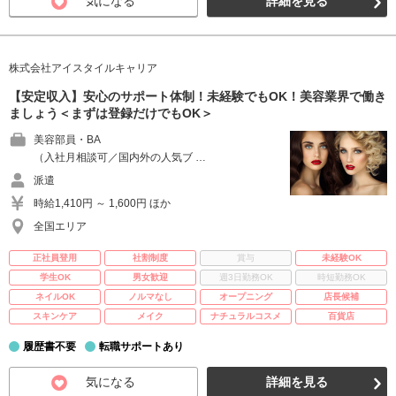
気になる
詳細を見る
株式会社アイスタイルキャリア
【安定収入】安心のサポート体制！未経験でもOK！美容業界で働き
ましょう＜まずは登録だけでもOK＞
美容部員・BA
（入社月相談可／国内外の人気ブ …
派遣
時給1,410円 ～ 1,600円 ほか
全国エリア
正社員登用
社割制度
賞与
未経験OK
学生OK
男女歓迎
週3日勤務OK
時短勤務OK
ネイルOK
ノルマなし
オープニング
店長候補
スキンケア
メイク
ナチュラルコスメ
百貨店
履歴書不要
転職サポートあり
気になる
詳細を見る