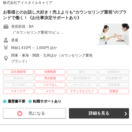
株式会社アイスタイルキャリア
お客様とのお話し大好き！売上よりも”カウンセリング重視”のブラ
ンドで働く！《お仕事決定サポートあり》
美容部員・BA
（”カウンセリング重視”のビュ …
派遣
時給1,410円 ～ 1,600円 ほか
関東・東海・関西・九州ほか（カウンセリング重視
ブランド）
正社員登用
社割制度
賞与
未経験OK
学生OK
男女歓迎
週3日勤務OK
時短勤務OK
ネイルOK
ノルマなし
オープニング
店長候補
スキンケア
メイク
ナチュラルコスメ
百貨店
履歴書不要
転職サポートあり
気になる
詳細を見る