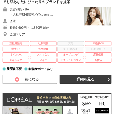
でも◎あなたにぴったりのブランドを提案
美容部員・BA
（入社時期相談可／@cosme …
派遣
時給1,600円 ～ 1,880円 ほか
全国エリア
正社員登用
社割制度
賞与
未経験OK
学生OK
男女歓迎
週3日勤務OK
時短勤務OK
ネイルOK
ノルマなし
オープニング
店長候補
スキンケア
メイク
ナチュラルコスメ
百貨店
履歴書不要
転職サポートあり
気になる
詳細を見る