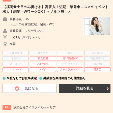
【福岡◆土日のみ働ける】高収入！短期・単発◆コスメのイベント
求人！副業・WワークOK！＜ノルマ無し＞
美容部員・BA
（土日のみ稼働歓迎／副業・Wワ …
業務委託（フリーランス）
日給1万5,000円 ～ 2万円
福岡
正社員登用
社割制度
賞与
未経験OK
学生OK
男女歓迎
週3日勤務OK
時短勤務OK
ネイルOK
ノルマなし
オープニング
店長候補
スキンケア
メイク
ナチュラルコスメ
百貨店
来社なしでお仕事決定
継続的な案件紹介の可能性あり
気になる
詳細を見る
株式会社アイスタイルキャリア
PR