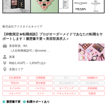
株式会社アイスタイルキャリア
【枠数限定★転職相談】プロがオーダーメイドであなたの転職をサ
ポートします！履歴書不要＜美容部員求人＞
美容部員・BA
（入社時期相談可／@cosme …
派遣
時給1,410円 ～ 1,650円 ほか
全国エリア
正社員登用
社割制度
賞与
未経験OK
学生OK
男女歓迎
週3日勤務OK
時短勤務OK
ネイルOK
ノルマなし
オープニング
店長候補
スキンケア
メイク
ナチュラルコスメ
百貨店
履歴書不要
転職サポートあり