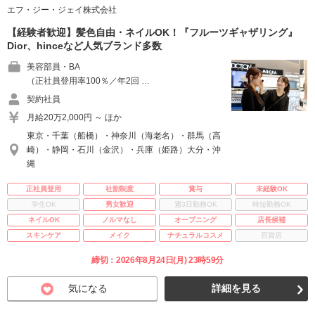
エフ・ジー・ジェイ株式会社
【経験者歓迎】髪色自由・ネイルOK！『フルーツギャザリング』
Dior、hinceなど人気ブランド多数
美容部員・BA
（正社員登用率100％／年2回 …
契約社員
月給20万2,000円 ～ ほか
東京・千葉（船橋）・神奈川（海老名）・群馬（高
崎）・静岡・石川（金沢）・兵庫（姫路）大分・沖
縄
正社員登用
社割制度
賞与
未経験OK
学生OK
男女歓迎
週3日勤務OK
時短勤務OK
ネイルOK
ノルマなし
オープニング
店長候補
スキンケア
メイク
ナチュラルコスメ
百貨店
締切：2026年8月24日(月) 23時59分
気になる
詳細を見る