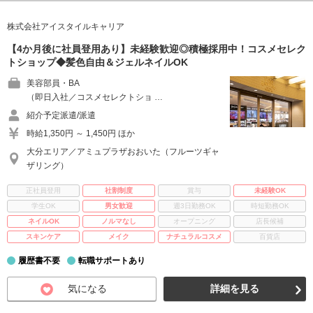
株式会社アイスタイルキャリア
【4か月後に社員登用あり】未経験歓迎◎積極採用中！コスメセレク
トショップ◆髪色自由＆ジェルネイルOK
美容部員・BA
（即日入社／コスメセレクトショ …
紹介予定派遣/派遣
時給1,350円 ～ 1,450円 ほか
大分エリア／アミュプラザおおいた（フルーツギャ
ザリング）
正社員登用
社割制度
賞与
未経験OK
学生OK
男女歓迎
週3日勤務OK
時短勤務OK
ネイルOK
ノルマなし
オープニング
店長候補
スキンケア
メイク
ナチュラルコスメ
百貨店
履歴書不要
転職サポートあり
気になる
詳細を見る