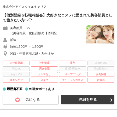
株式会社アイスタイルキャリア
【個別登録＆転職相談会】大好きなコスメに囲まれて美容部員とし
て働きたい方へ♡
美容部員・BA
（美容部員・化粧品販売【個別登 …
派遣
時給1,300円 ～ 1,500円
関西・中部東海北越・九州ほか
正社員登用
社割制度
賞与
未経験OK
学生OK
男女歓迎
週3日勤務OK
時短勤務OK
ネイルOK
ノルマなし
オープニング
店長候補
スキンケア
メイク
ナチュラルコスメ
百貨店
履歴書不要
転職サポートあり
気になる
詳細を見る