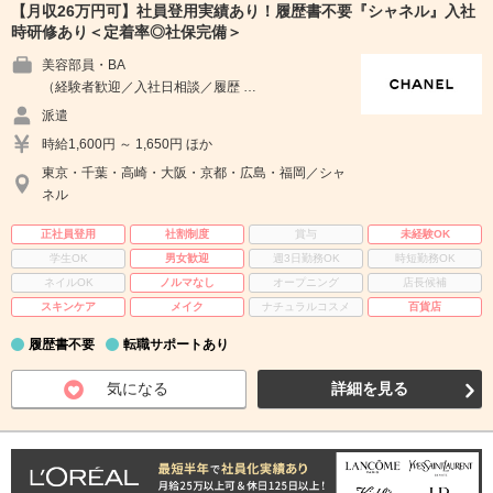
【月収26万円可】社員登用実績あり！履歴書不要『シャネル』入社
時研修あり＜定着率◎社保完備＞
美容部員・BA
（経験者歓迎／入社日相談／履歴 …
派遣
時給1,600円 ～ 1,650円 ほか
東京・千葉・高崎・大阪・京都・広島・福岡／シャ
ネル
正社員登用
社割制度
賞与
未経験OK
学生OK
男女歓迎
週3日勤務OK
時短勤務OK
ネイルOK
ノルマなし
オープニング
店長候補
スキンケア
メイク
ナチュラルコスメ
百貨店
履歴書不要
転職サポートあり
気になる
詳細を見る