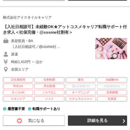
株式会社アイスタイルキャリア
【入社日相談可】未経験OK★アットコスメキャリア転職サポート付
き求人＜社保完備・@cosme社割有＞
美容部員・BA
（入社日相談可／@cosme社 …
派遣
時給1,410円 ～ ほか
全国エリア
正社員登用
社割制度
賞与
未経験OK
学生OK
男女歓迎
週3日勤務OK
時短勤務OK
ネイルOK
ノルマなし
オープニング
店長候補
スキンケア
メイク
ナチュラルコスメ
百貨店
履歴書不要
転職サポートあり
気になる
詳細を見る