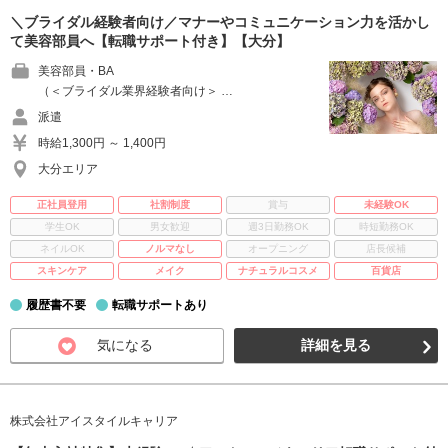
＼ブライダル経験者向け／マナーやコミュニケーション力を活かし
て美容部員へ【転職サポート付き】【大分】
美容部員・BA
（＜ブライダル業界経験者向け＞ …
派遣
時給1,300円 ～ 1,400円
大分エリア
正社員登用
社割制度
賞与
未経験OK
学生OK
男女歓迎
週3日勤務OK
時短勤務OK
ネイルOK
ノルマなし
オープニング
店長候補
スキンケア
メイク
ナチュラルコスメ
百貨店
履歴書不要
転職サポートあり
気になる
詳細を見る
株式会社アイスタイルキャリア