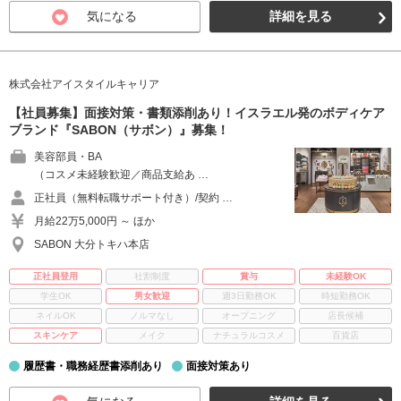
気になる
詳細を見る
株式会社アイスタイルキャリア
【社員募集】面接対策・書類添削あり！イスラエル発のボディケア
ブランド『SABON（サボン）』募集！
美容部員・BA
（コスメ未経験歓迎／商品支給あ …
正社員（無料転職サポート付き）/契約 …
月給22万5,000円 ～ ほか
SABON 大分トキハ本店
正社員登用
社割制度
賞与
未経験OK
学生OK
男女歓迎
週3日勤務OK
時短勤務OK
ネイルOK
ノルマなし
オープニング
店長候補
スキンケア
メイク
ナチュラルコスメ
百貨店
履歴書・職務経歴書添削あり
面接対策あり