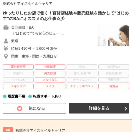
株式会社アイスタイルキャリア
ゆったりしたお店で働く！百貨店経験や販売経験を活かして"はじめ
て"のBAにオススメのお仕事☆彡
美容部員・BA
（”はじめて”でも安心のビュー …
派遣
時給1,410円 ～ 1,600円 ほか
関東・東海・関西・九州ほか
正社員登用
社割制度
賞与
未経験OK
学生OK
男女歓迎
週3日勤務OK
時短勤務OK
ネイルOK
ノルマなし
オープニング
店長候補
スキンケア
メイク
ナチュラルコスメ
百貨店
履歴書不要
転職サポートあり
気になる
詳細を見る
株式会社アイスタイルキャリア
PR