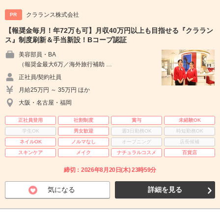
クラランス株式会社
PR
【報奨金毎月！年72万も可】月収40万円以上も目指せる『クララン
ス』制度刷新＆手当新設！Bコープ認証
美容部員・BA
（報奨金最大6万／海外旅行補助 …
正社員/契約社員
月給25万円 ～ 35万円 ほか
大阪・名古屋・福岡
正社員登用
社割制度
賞与
未経験OK
学生OK
男女歓迎
週3日勤務OK
時短勤務OK
ネイルOK
ノルマなし
オープニング
店長候補
スキンケア
メイク
ナチュラルコスメ
百貨店
締切：2026年8月20日(木) 23時59分
気になる
詳細を見る