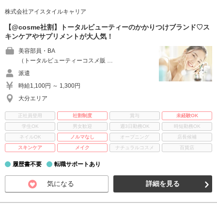
株式会社アイスタイルキャリア
【@cosme社割】トータルビューティーのかかりつけブランド♡ス
キンケアやサプリメントが大人気！
美容部員・BA
（トータルビューティーコスメ販 …
派遣
時給1,100円 ～ 1,300円
大分エリア
正社員登用
社割制度
賞与
未経験OK
学生OK
男女歓迎
週3日勤務OK
時短勤務OK
ネイルOK
ノルマなし
オープニング
店長候補
スキンケア
メイク
ナチュラルコスメ
百貨店
履歴書不要
転職サポートあり
気になる
詳細を見る