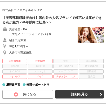
株式会社アイスタイルキャリア
【美容部員経験者向け】国内外の人気ブランドで幅広い提案ができ
る点が魅力＜半年以内に社員へ＞
美容部員・BA
（大分／ビューティーアドバイザ …
紹介予定派遣
時給1,200円 ～
大分市内商業施設
正社員登用
社割制度
賞与
未経験OK
学生OK
男女歓迎
週3日勤務OK
時短勤務OK
ネイルOK
ノルマなし
オープニング
店長候補
スキンケア
メイク
ナチュラルコスメ
百貨店
履歴書不要
転職サポートあり
気になる
詳細を見る