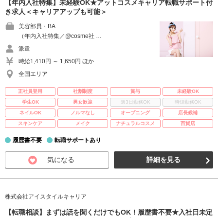
【年内入社特集】未経験OK★アットコスメキャリア転職サポート付
き求人＜キャリアアップも可能＞
美容部員・BA
（年内入社特集／@cosme社 …
派遣
時給1,410円 ～ 1,650円 ほか
全国エリア
正社員登用
社割制度
賞与
未経験OK
学生OK
男女歓迎
週3日勤務OK
時短勤務OK
ネイルOK
ノルマなし
オープニング
店長候補
スキンケア
メイク
ナチュラルコスメ
百貨店
履歴書不要
転職サポートあり
気になる
詳細を見る
株式会社アイスタイルキャリア
【転職相談】まずは話を聞くだけでもOK！履歴書不要★入社日未定