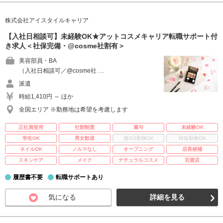
株式会社アイスタイルキャリア
【入社日相談可】未経験OK★アットコスメキャリア転職サポート付
き求人＜社保完備・@cosme社割有＞
美容部員・BA
（入社日相談可／@cosme社 …
派遣
時給1,410円 ～ ほか
全国エリア ※勤務地は希望を考慮します
正社員登用
社割制度
賞与
未経験OK
学生OK
男女歓迎
週3日勤務OK
時短勤務OK
ネイルOK
ノルマなし
オープニング
店長候補
スキンケア
メイク
ナチュラルコスメ
百貨店
履歴書不要
転職サポートあり
気になる
詳細を見る