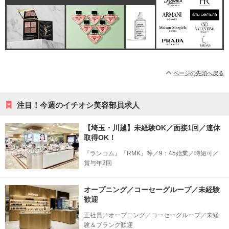
ページの先頭へ戻る
注目！今週のイチオシ美容部員求人
【埼玉・川越】未経験OK／面接1回／連休
取得OK！
『ランコム』『RMK』等／9：45始業／時短可／
賞与年2回
オープニング／コーセーグループ／未経験
歓迎
正社員／オープニング／コーセーグループ／未経
験＆ブランク歓迎