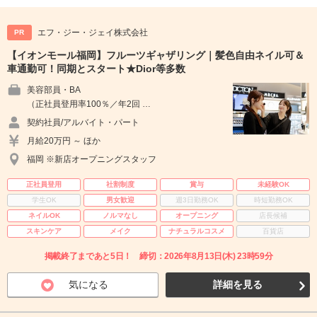
エフ・ジー・ジェイ株式会社
PR
【イオンモール福岡】フルーツギャザリング｜髪色自由ネイル可＆
車通勤可！同期とスタート★Dior等多数
美容部員・BA
（正社員登用率100％／年2回 …
契約社員/アルバイト・パート
月給20万円 ～ ほか
福岡 ※新店オープニングスタッフ
正社員登用
社割制度
賞与
未経験OK
学生OK
男女歓迎
週3日勤務OK
時短勤務OK
ネイルOK
ノルマなし
オープニング
店長候補
スキンケア
メイク
ナチュラルコスメ
百貨店
掲載終了まであと5日！ 締切：2026年8月13日(木) 23時59分
気になる
詳細を見る