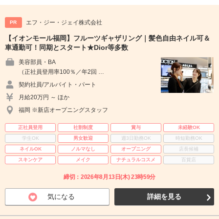
エフ・ジー・ジェイ株式会社
PR
【イオンモール福岡】フルーツギャザリング｜髪色自由ネイル可＆
車通勤可！同期とスタート★Dior等多数
美容部員・BA
（正社員登用率100％／年2回 …
契約社員/アルバイト・パート
月給20万円 ～ ほか
福岡 ※新店オープニングスタッフ
正社員登用
社割制度
賞与
未経験OK
学生OK
男女歓迎
週3日勤務OK
時短勤務OK
ネイルOK
ノルマなし
オープニング
店長候補
スキンケア
メイク
ナチュラルコスメ
百貨店
締切：2026年8月13日(木) 23時59分
気になる
詳細を見る