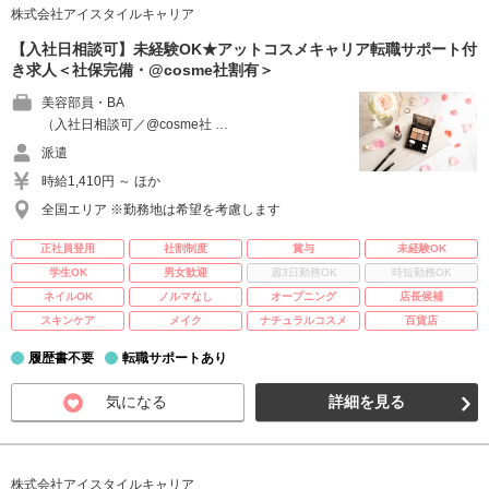
株式会社アイスタイルキャリア
【入社日相談可】未経験OK★アットコスメキャリア転職サポート付
き求人＜社保完備・@cosme社割有＞
美容部員・BA
（入社日相談可／@cosme社 …
派遣
時給1,410円 ～ ほか
全国エリア ※勤務地は希望を考慮します
正社員登用
社割制度
賞与
未経験OK
学生OK
男女歓迎
週3日勤務OK
時短勤務OK
ネイルOK
ノルマなし
オープニング
店長候補
スキンケア
メイク
ナチュラルコスメ
百貨店
履歴書不要
転職サポートあり
気になる
詳細を見る
株式会社アイスタイルキャリア