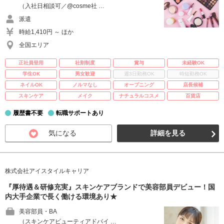
（入社日相談可／@cosme社 …
派遣
時給1,410円 ～ ほか
全国エリア
正社員登用
社割制度
賞与
未経験OK
学生OK
男女歓迎
週3日勤務OK
時短勤務OK
ネイルOK
ノルマなし
オープニング
店長候補
スキンケア
メイク
ナチュラルコスメ
百貨店
履歴書不要
転職サポートあり
気になる
詳細を見る
株式会社アイスタイルキャリア
『厚待遇＆研修充実』スキンケアブランドで美容部員デビュー！国
内大手企業で長く働ける環境あり★
美容部員・BA
（スキンケアビューティアドバイ …