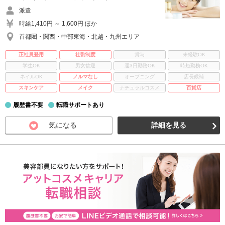
派遣
時給1,410円 ～ 1,600円 ほか
首都圏・関西・中部東海・北越・九州エリア
正社員登用
社割制度
賞与
未経験OK
学生OK
男女歓迎
週3日勤務OK
時短勤務OK
ネイルOK
ノルマなし
オープニング
店長候補
スキンケア
メイク
ナチュラルコスメ
百貨店
履歴書不要
転職サポートあり
気になる
詳細を見る