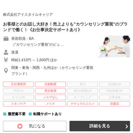
株式会社アイスタイルキャリア
お客様とのお話し大好き！売上よりも”カウンセリング重視”のブラ
ンドで働く！《お仕事決定サポートあり》
美容部員・BA
（”カウンセリング重視”のビュ …
派遣
時給1,410円 ～ 1,600円 ほか
関東・東海・関西・九州ほか（カウンセリング重視
ブランド）
正社員登用
社割制度
賞与
未経験OK
学生OK
男女歓迎
週3日勤務OK
時短勤務OK
ネイルOK
ノルマなし
オープニング
店長候補
スキンケア
メイク
ナチュラルコスメ
百貨店
履歴書不要
転職サポートあり
気になる
詳細を見る