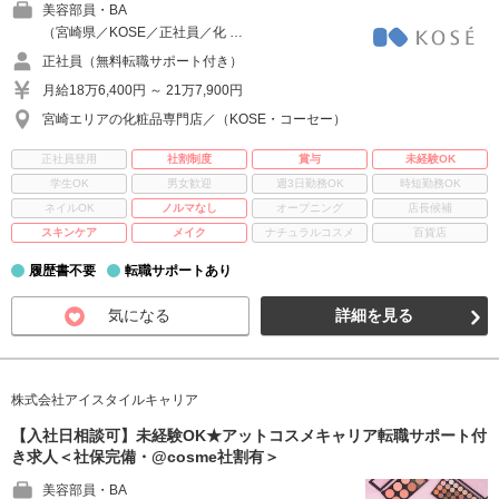
美容部員・BA
（宮崎県／KOSE／正社員／化 …
正社員（無料転職サポート付き）
月給18万6,400円 ～ 21万7,900円
宮崎エリアの化粧品専門店／（KOSE・コーセー）
正社員登用
社割制度
賞与
未経験OK
学生OK
男女歓迎
週3日勤務OK
時短勤務OK
ネイルOK
ノルマなし
オープニング
店長候補
スキンケア
メイク
ナチュラルコスメ
百貨店
履歴書不要
転職サポートあり
気になる
詳細を見る
株式会社アイスタイルキャリア
【入社日相談可】未経験OK★アットコスメキャリア転職サポート付
き求人＜社保完備・@cosme社割有＞
美容部員・BA