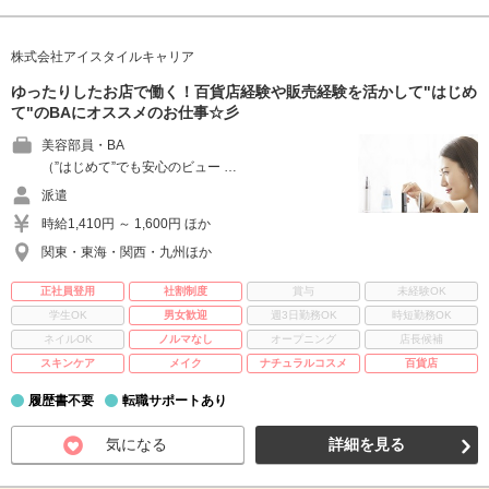
株式会社アイスタイルキャリア
ゆったりしたお店で働く！百貨店経験や販売経験を活かして"はじめ
て"のBAにオススメのお仕事☆彡
美容部員・BA
（”はじめて”でも安心のビュー …
派遣
時給1,410円 ～ 1,600円 ほか
関東・東海・関西・九州ほか
正社員登用
社割制度
賞与
未経験OK
学生OK
男女歓迎
週3日勤務OK
時短勤務OK
ネイルOK
ノルマなし
オープニング
店長候補
スキンケア
メイク
ナチュラルコスメ
百貨店
履歴書不要
転職サポートあり
気になる
詳細を見る