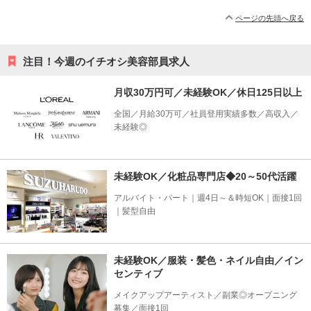
ページの先頭へ戻る
注目！今週のイチオシ美容部員求人
月収30万円可／未経験OK／休日125日以上
全国／月給30万可／社員登用実績多数／高収入／
未経験◎
未経験OK／化粧品専門店◆20～50代活躍
アルバイト・パート｜週4日～＆時短OK｜面接1回
｜髪型自由
未経験OK／服装・髪色・ネイル自由／イン
センティブ
メイクアップアーティスト／副業◎オープニング
募集／面接1回