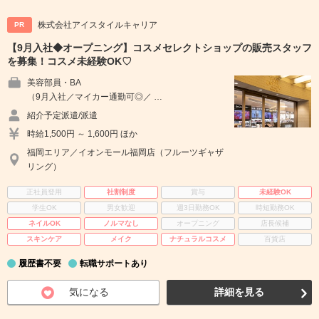
株式会社アイスタイルキャリア
PR
【9月入社◆オープニング】コスメセレクトショップの販売スタッフ
を募集！コスメ未経験OK♡
美容部員・BA
（9月入社／マイカー通勤可◎／ …
紹介予定派遣/派遣
時給1,500円 ～ 1,600円 ほか
福岡エリア／イオンモール福岡店（フルーツギャザ
リング）
正社員登用
社割制度
賞与
未経験OK
学生OK
男女歓迎
週3日勤務OK
時短勤務OK
ネイルOK
ノルマなし
オープニング
店長候補
スキンケア
メイク
ナチュラルコスメ
百貨店
履歴書不要
転職サポートあり
気になる
詳細を見る