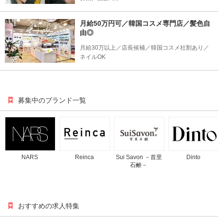
月給50万円可／韓国コスメ専門店／髪色自
由◎
月給30万以上／店長候補／韓国コスメ社割あり／
ネイルOK
募集中のブランド一覧
NARS
Reinca
Sui Savon －首里
Dinto
石鹸－
おすすめの求人特集