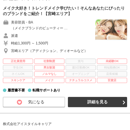
メイク大好き！トレンドメイク学びたい！そんなあなたにぴったり
のブランドをご紹介！【宮崎エリア】
美容部員・BA
（メイクブランドのビューティー …
派遣
時給1,300円 ～ 1,500円
宮崎エリア（アディクション、ディオールなど）
正社員登用
社割制度
賞与
未経験OK
学生OK
男女歓迎
週3日勤務OK
時短勤務OK
ネイルOK
ノルマなし
オープニング
店長候補
スキンケア
メイク
ナチュラルコスメ
百貨店
履歴書不要
転職サポートあり
気になる
詳細を見る
株式会社アイスタイルキャリア