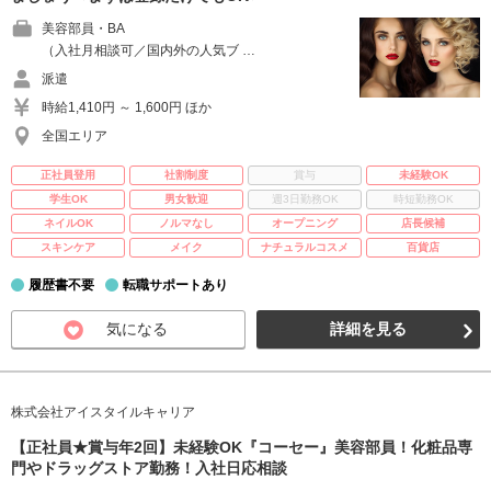
美容部員・BA
（入社月相談可／国内外の人気ブ …
派遣
時給1,410円 ～ 1,600円 ほか
全国エリア
正社員登用
社割制度
賞与
未経験OK
学生OK
男女歓迎
週3日勤務OK
時短勤務OK
ネイルOK
ノルマなし
オープニング
店長候補
スキンケア
メイク
ナチュラルコスメ
百貨店
履歴書不要
転職サポートあり
気になる
詳細を見る
株式会社アイスタイルキャリア
【正社員★賞与年2回】未経験OK『コーセー』美容部員！化粧品専
門やドラッグストア勤務！入社日応相談