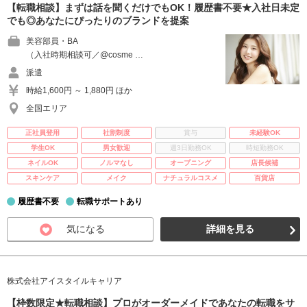
【転職相談】まずは話を聞くだけでもOK！履歴書不要★入社日未定
でも◎あなたにぴったりのブランドを提案
美容部員・BA
（入社時期相談可／@cosme …
派遣
時給1,600円 ～ 1,880円 ほか
全国エリア
正社員登用
社割制度
賞与
未経験OK
学生OK
男女歓迎
週3日勤務OK
時短勤務OK
ネイルOK
ノルマなし
オープニング
店長候補
スキンケア
メイク
ナチュラルコスメ
百貨店
履歴書不要
転職サポートあり
気になる
詳細を見る
株式会社アイスタイルキャリア
【枠数限定★転職相談】プロがオーダーメイドであなたの転職をサ