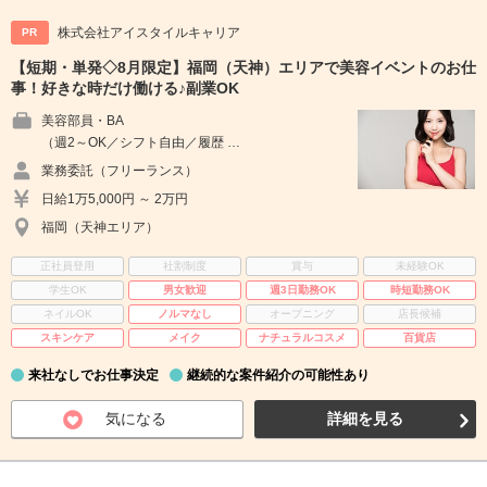
株式会社アイスタイルキャリア
PR
【短期・単発◇8月限定】福岡（天神）エリアで美容イベントのお仕
事！好きな時だけ働ける♪副業OK
美容部員・BA
（週2～OK／シフト自由／履歴 …
業務委託（フリーランス）
日給1万5,000円 ～ 2万円
福岡（天神エリア）
正社員登用
社割制度
賞与
未経験OK
学生OK
男女歓迎
週3日勤務OK
時短勤務OK
ネイルOK
ノルマなし
オープニング
店長候補
スキンケア
メイク
ナチュラルコスメ
百貨店
来社なしでお仕事決定
継続的な案件紹介の可能性あり
気になる
詳細を見る