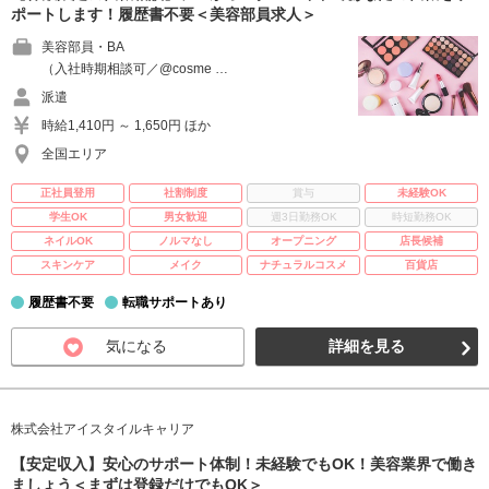
ポートします！履歴書不要＜美容部員求人＞
美容部員・BA
（入社時期相談可／@cosme …
派遣
時給1,410円 ～ 1,650円 ほか
全国エリア
正社員登用
社割制度
賞与
未経験OK
学生OK
男女歓迎
週3日勤務OK
時短勤務OK
ネイルOK
ノルマなし
オープニング
店長候補
スキンケア
メイク
ナチュラルコスメ
百貨店
履歴書不要
転職サポートあり
気になる
詳細を見る
株式会社アイスタイルキャリア
【安定収入】安心のサポート体制！未経験でもOK！美容業界で働き
ましょう＜まずは登録だけでもOK＞