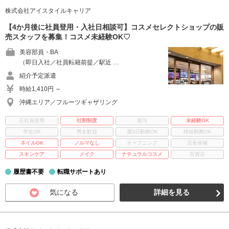
株式会社アイスタイルキャリア
【4か月後に社員登用・入社日相談可】コスメセレクトショップの販
売スタッフを募集！コスメ未経験OK♡
美容部員・BA
（即日入社／社員転籍前提／駅近 …
紹介予定派遣
時給1,410円 ～
沖縄エリア／フルーツギャザリング
正社員登用
社割制度
賞与
未経験OK
学生OK
男女歓迎
週3日勤務OK
時短勤務OK
ネイルOK
ノルマなし
オープニング
店長候補
スキンケア
メイク
ナチュラルコスメ
百貨店
履歴書不要
転職サポートあり
気になる
詳細を見る