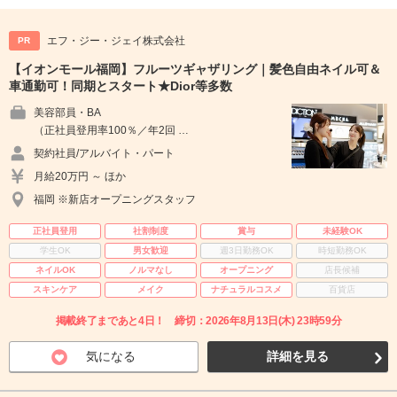
エフ・ジー・ジェイ株式会社
PR
【イオンモール福岡】フルーツギャザリング｜髪色自由ネイル可＆
車通勤可！同期とスタート★Dior等多数
美容部員・BA
（正社員登用率100％／年2回 …
契約社員/アルバイト・パート
月給20万円 ～ ほか
福岡 ※新店オープニングスタッフ
正社員登用
社割制度
賞与
未経験OK
学生OK
男女歓迎
週3日勤務OK
時短勤務OK
ネイルOK
ノルマなし
オープニング
店長候補
スキンケア
メイク
ナチュラルコスメ
百貨店
掲載終了まであと4日！ 締切：2026年8月13日(木) 23時59分
気になる
詳細を見る