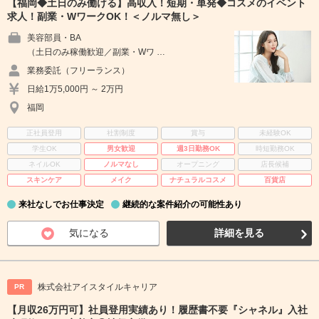
【福岡◆土日のみ働ける】高収入！短期・単発◆コスメのイベント
求人！副業・WワークOK！＜ノルマ無し＞
美容部員・BA
（土日のみ稼働歓迎／副業・Wワ …
業務委託（フリーランス）
日給1万5,000円 ～ 2万円
福岡
正社員登用
社割制度
賞与
未経験OK
学生OK
男女歓迎
週3日勤務OK
時短勤務OK
ネイルOK
ノルマなし
オープニング
店長候補
スキンケア
メイク
ナチュラルコスメ
百貨店
来社なしでお仕事決定
継続的な案件紹介の可能性あり
気になる
詳細を見る
株式会社アイスタイルキャリア
PR
【月収26万円可】社員登用実績あり！履歴書不要『シャネル』入社