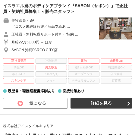
イスラエル発のボディケアブランド『SABON（サボン）』で正社
員・契約社員募集！＜販売スタッフ＞
美容部員・BA
（コスメ未経験歓迎／商品支給あ …
正社員（無料転職サポート付き）/契約 …
月給22万5,000円 ～ ほか
SABON 沖縄PARCO CITY店
正社員登用
社割制度
賞与
未経験OK
学生OK
男女歓迎
週3日勤務OK
時短勤務OK
ネイルOK
ノルマなし
オープニング
店長候補
スキンケア
メイク
ナチュラルコスメ
百貨店
履歴書・職務経歴書添削あり
面接対策あり
気になる
詳細を見る
株式会社アイスタイルキャリア