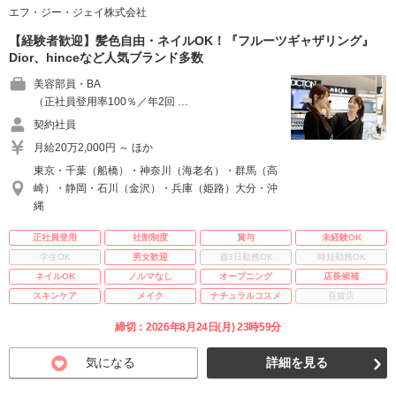
エフ・ジー・ジェイ株式会社
【経験者歓迎】髪色自由・ネイルOK！『フルーツギャザリング』
Dior、hinceなど人気ブランド多数
美容部員・BA
（正社員登用率100％／年2回 …
契約社員
月給20万2,000円 ～ ほか
東京・千葉（船橋）・神奈川（海老名）・群馬（高
崎）・静岡・石川（金沢）・兵庫（姫路）大分・沖
縄
正社員登用
社割制度
賞与
未経験OK
学生OK
男女歓迎
週3日勤務OK
時短勤務OK
ネイルOK
ノルマなし
オープニング
店長候補
スキンケア
メイク
ナチュラルコスメ
百貨店
締切：2026年8月24日(月) 23時59分
気になる
詳細を見る