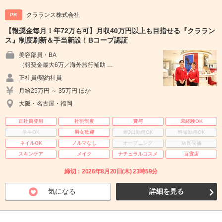
クラランス株式会社
PR
【報奨金毎月！年72万も可】月収40万円以上も目指せる『クララン
ス』制度刷新＆手当新設！Bコープ認証
美容部員・BA
（報奨金最大6万／海外旅行補助 …
正社員/契約社員
月給25万円 ～ 35万円 ほか
大阪・名古屋・福岡
正社員登用
社割制度
賞与
未経験OK
学生OK
男女歓迎
週3日勤務OK
時短勤務OK
ネイルOK
ノルマなし
オープニング
店長候補
スキンケア
メイク
ナチュラルコスメ
百貨店
締切：2026年8月20日(木) 23時59分
気になる
詳細を見る