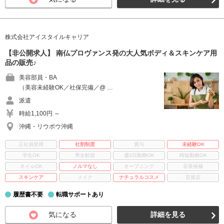
株式会社アイスタイルキャリア
【非公開求人】 南仏プロヴァンス発の大人気ボディ＆スキンケア用
品の販売♪
美容部員・BA
（美容未経験OK／社保完備／@ …
派遣
時給1,100円 ～
沖縄・リウボウ沖縄
正社員登用
社割制度
賞与
未経験OK
学生OK
男女歓迎
週3日勤務OK
時短勤務OK
ネイルOK
ノルマなし
オープニング
店長候補
スキンケア
メイク
ナチュラルコスメ
百貨店
履歴書不要
転職サポートあり
気になる
詳細を見る