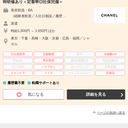
時研修あり＜定着率◎社保完備＞
美容部員・BA
（経験者歓迎／入社日相談／履歴 …
派遣
時給1,600円 ～ 1,650円 ほか
東京・千葉・高崎・大阪・京都・広島・福岡／シャ
ネル
正社員登用
社割制度
賞与
未経験OK
学生OK
男女歓迎
週3日勤務OK
時短勤務OK
ネイルOK
ノルマなし
オープニング
店長候補
スキンケア
メイク
ナチュラルコスメ
百貨店
履歴書不要
転職サポートあり
気になる
詳細を見る
ページの先頭へ戻る