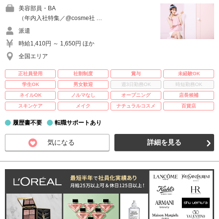
美容部員・BA
（年内入社特集／@cosme社 …
派遣
時給1,410円 ～ 1,650円 ほか
全国エリア
正社員登用
社割制度
賞与
未経験OK
学生OK
男女歓迎
週3日勤務OK
時短勤務OK
ネイルOK
ノルマなし
オープニング
店長候補
スキンケア
メイク
ナチュラルコスメ
百貨店
履歴書不要
転職サポートあり
気になる
詳細を見る