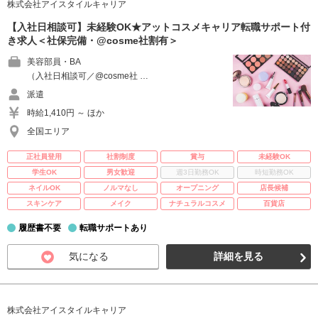
株式会社アイスタイルキャリア
【入社日相談可】未経験OK★アットコスメキャリア転職サポート付
き求人＜社保完備・@cosme社割有＞
美容部員・BA
（入社日相談可／@cosme社 …
派遣
時給1,410円 ～ ほか
全国エリア
正社員登用
社割制度
賞与
未経験OK
学生OK
男女歓迎
週3日勤務OK
時短勤務OK
ネイルOK
ノルマなし
オープニング
店長候補
スキンケア
メイク
ナチュラルコスメ
百貨店
履歴書不要
転職サポートあり
気になる
詳細を見る
株式会社アイスタイルキャリア