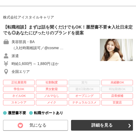
株式会社アイスタイルキャリア
【転職相談】まずは話を聞くだけでもOK！履歴書不要★入社日未定
でも◎あなたにぴったりのブランドを提案
美容部員・BA
（入社時期相談可／@cosme …
派遣
時給1,600円 ～ 1,880円 ほか
全国エリア
正社員登用
社割制度
賞与
未経験OK
学生OK
男女歓迎
週3日勤務OK
時短勤務OK
ネイルOK
ノルマなし
オープニング
店長候補
スキンケア
メイク
ナチュラルコスメ
百貨店
履歴書不要
転職サポートあり
気になる
詳細を見る