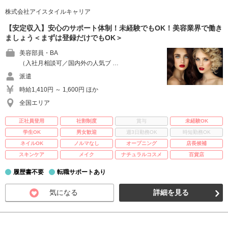
株式会社アイスタイルキャリア
【安定収入】安心のサポート体制！未経験でもOK！美容業界で働き
ましょう＜まずは登録だけでもOK＞
美容部員・BA
（入社月相談可／国内外の人気ブ …
派遣
時給1,410円 ～ 1,600円 ほか
全国エリア
正社員登用
社割制度
賞与
未経験OK
学生OK
男女歓迎
週3日勤務OK
時短勤務OK
ネイルOK
ノルマなし
オープニング
店長候補
スキンケア
メイク
ナチュラルコスメ
百貨店
履歴書不要
転職サポートあり
気になる
詳細を見る