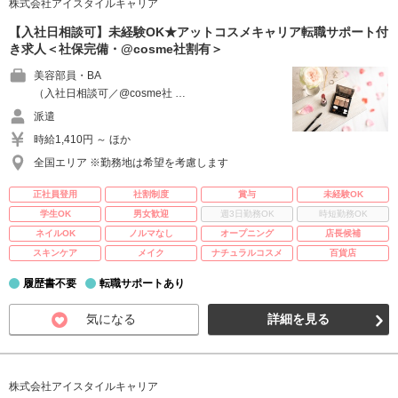
株式会社アイスタイルキャリア
【入社日相談可】未経験OK★アットコスメキャリア転職サポート付
き求人＜社保完備・@cosme社割有＞
美容部員・BA
（入社日相談可／@cosme社 …
派遣
時給1,410円 ～ ほか
全国エリア ※勤務地は希望を考慮します
正社員登用
社割制度
賞与
未経験OK
学生OK
男女歓迎
週3日勤務OK
時短勤務OK
ネイルOK
ノルマなし
オープニング
店長候補
スキンケア
メイク
ナチュラルコスメ
百貨店
履歴書不要
転職サポートあり
気になる
詳細を見る
株式会社アイスタイルキャリア