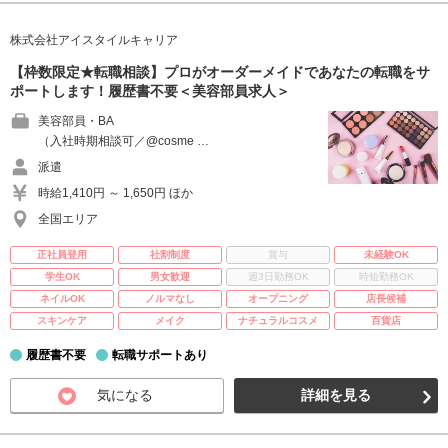
株式会社アイスタイルキャリア
【枠数限定★転職相談】プロがオーダーメイドであなたの転職をサ
ポートします！履歴書不要＜美容部員求人＞
美容部員・BA
（入社時期相談可／@cosme …
派遣
時給1,410円 ～ 1,650円 ほか
全国エリア
正社員登用
社割制度
賞与
未経験OK
学生OK
男女歓迎
週3日勤務OK
時短勤務OK
ネイルOK
ノルマなし
オープニング
店長候補
スキンケア
メイク
ナチュラルコスメ
百貨店
履歴書不要
転職サポートあり
気になる
詳細を見る