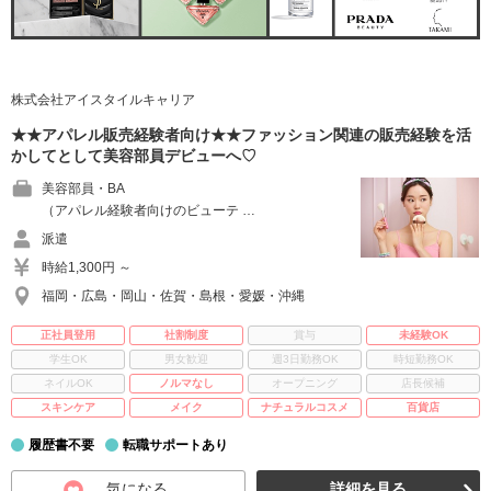
株式会社アイスタイルキャリア
★★アパレル販売経験者向け★★ファッション関連の販売経験を活
かしてとして美容部員デビューへ♡
美容部員・BA
（アパレル経験者向けのビューテ …
派遣
時給1,300円 ～
福岡・広島・岡山・佐賀・島根・愛媛・沖縄
正社員登用
社割制度
賞与
未経験OK
学生OK
男女歓迎
週3日勤務OK
時短勤務OK
ネイルOK
ノルマなし
オープニング
店長候補
スキンケア
メイク
ナチュラルコスメ
百貨店
履歴書不要
転職サポートあり
気になる
詳細を見る