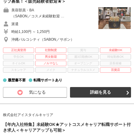
ッフ募集！＜販売経験者歓迎★＞
美容部員・BA
（SABON／コスメ未経験歓迎 …
派遣
時給1,100円 ～ 1,250円
沖縄パルコシティ（SABON／サボン）
正社員登用
社割制度
賞与
未経験OK
学生OK
男女歓迎
週3日勤務OK
時短勤務OK
ネイルOK
ノルマなし
オープニング
店長候補
スキンケア
メイク
ナチュラルコスメ
百貨店
履歴書不要
転職サポートあり
気になる
詳細を見る
株式会社アイスタイルキャリア
【年内入社特集】未経験OK★アットコスメキャリア転職サポート付
き求人＜キャリアアップも可能＞