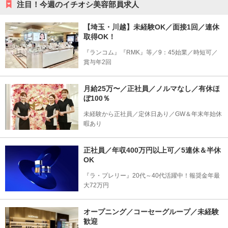
注目！今週のイチオシ美容部員求人
【埼玉・川越】未経験OK／面接1回／連休
取得OK！
『ランコム』『RMK』等／9：45始業／時短可／
賞与年2回
月給25万〜／正社員／ノルマなし／有休ほ
ぼ100％
未経験から正社員／定休日あり／GW＆年末年始休
暇あり
正社員／年収400万円以上可／5連休＆半休
OK
『ラ・プレリー』20代～40代活躍中！報奨金年最
大72万円
オープニング／コーセーグループ／未経験
歓迎