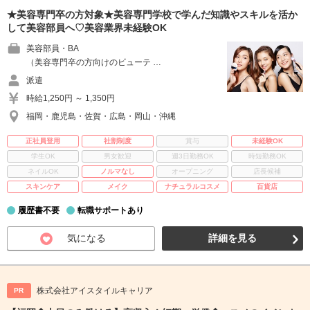
★美容専門卒の方対象★美容専門学校で学んだ知識やスキルを活か
して美容部員へ♡美容業界未経験OK
美容部員・BA
（美容専門卒の方向けのビューテ …
派遣
時給1,250円 ～ 1,350円
福岡・鹿児島・佐賀・広島・岡山・沖縄
正社員登用
社割制度
賞与
未経験OK
学生OK
男女歓迎
週3日勤務OK
時短勤務OK
ネイルOK
ノルマなし
オープニング
店長候補
スキンケア
メイク
ナチュラルコスメ
百貨店
履歴書不要
転職サポートあり
気になる
詳細を見る
株式会社アイスタイルキャリア
PR