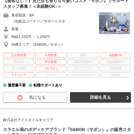
【接客なし！】見た目も香りも可愛いコスメ『サボン』でサポート
スタッフ募集！＜未経験OK♪＞
美容部員・BA
（化粧品コーナー／サポートスタ …
派遣
時給1,100円 ～ 1,200円
沖縄エリア (SABON／サボン）
正社員登用
社割制度
賞与
未経験OK
学生OK
男女歓迎
週3日勤務OK
時短勤務OK
ネイルOK
ノルマなし
オープニング
店長候補
スキンケア
メイク
ナチュラルコスメ
百貨店
履歴書不要
転職サポートあり
気になる
詳細を見る
株式会社アイスタイルキャリア
スラエル発のボディケアブランド『SABON（サボン）』の販売スタ