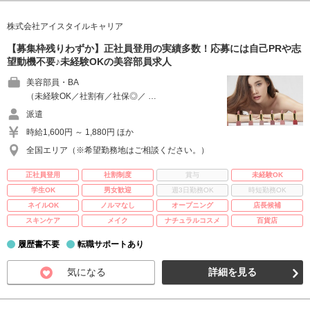
株式会社アイスタイルキャリア
【募集枠残りわずか】正社員登用の実績多数！応募には自己PRや志
望動機不要♪未経験OKの美容部員求人
美容部員・BA
（未経験OK／社割有／社保◎／ …
派遣
時給1,600円 ～ 1,880円 ほか
全国エリア（※希望勤務地はご相談ください。）
正社員登用
社割制度
賞与
未経験OK
学生OK
男女歓迎
週3日勤務OK
時短勤務OK
ネイルOK
ノルマなし
オープニング
店長候補
スキンケア
メイク
ナチュラルコスメ
百貨店
履歴書不要
転職サポートあり
気になる
詳細を見る