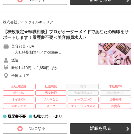
株式会社アイスタイルキャリア
【枠数限定★転職相談】プロがオーダーメイドであなたの転職をサ
ポートします！履歴書不要＜美容部員求人＞
美容部員・BA
（入社時期相談可／@cosme …
派遣
時給1,410円 ～ 1,650円 ほか
全国エリア
正社員登用
社割制度
賞与
未経験OK
学生OK
男女歓迎
週3日勤務OK
時短勤務OK
ネイルOK
ノルマなし
オープニング
店長候補
スキンケア
メイク
ナチュラルコスメ
百貨店
履歴書不要
転職サポートあり
気になる
詳細を見る