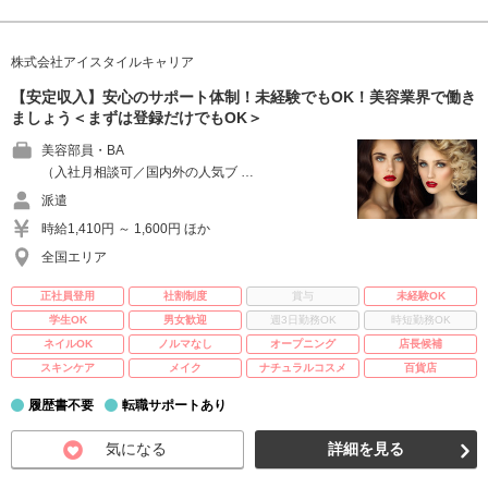
株式会社アイスタイルキャリア
【安定収入】安心のサポート体制！未経験でもOK！美容業界で働き
ましょう＜まずは登録だけでもOK＞
美容部員・BA
（入社月相談可／国内外の人気ブ …
派遣
時給1,410円 ～ 1,600円 ほか
全国エリア
正社員登用
社割制度
賞与
未経験OK
学生OK
男女歓迎
週3日勤務OK
時短勤務OK
ネイルOK
ノルマなし
オープニング
店長候補
スキンケア
メイク
ナチュラルコスメ
百貨店
履歴書不要
転職サポートあり
気になる
詳細を見る