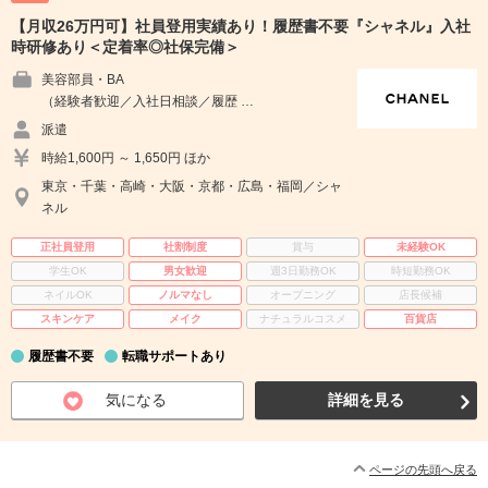
【月収26万円可】社員登用実績あり！履歴書不要『シャネル』入社
時研修あり＜定着率◎社保完備＞
美容部員・BA
（経験者歓迎／入社日相談／履歴 …
派遣
時給1,600円 ～ 1,650円 ほか
東京・千葉・高崎・大阪・京都・広島・福岡／シャ
ネル
正社員登用
社割制度
賞与
未経験OK
学生OK
男女歓迎
週3日勤務OK
時短勤務OK
ネイルOK
ノルマなし
オープニング
店長候補
スキンケア
メイク
ナチュラルコスメ
百貨店
履歴書不要
転職サポートあり
気になる
詳細を見る
ページの先頭へ戻る