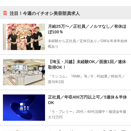
注目！今週のイチオシ美容部員求人
月給25万〜／正社員／ノルマなし／有休ほ
ぼ100％
未経験から正社員／定休日あり／GW＆年末年始休
暇あり
【埼玉・川越】未経験OK／面接1回／連休
取得OK！
『ランコム』『RMK』等／9：45始業／時短可／
賞与年2回
正社員／年収400万円以上可／5連休＆半休
OK
『ラ・プレリー』20代～40代活躍中！報奨金年最
大72万円