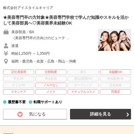
株式会社アイスタイルキャリア
★美容専門卒の方対象★美容専門学校で学んだ知識やスキルを活か
して美容部員へ♡美容業界未経験OK
美容部員・BA
（美容専門卒の方向けのビューテ …
派遣
時給1,250円 ～ 1,350円
福岡・鹿児島・佐賀・広島・岡山・沖縄
正社員登用
社割制度
賞与
未経験OK
学生OK
男女歓迎
週3日勤務OK
時短勤務OK
ネイルOK
ノルマなし
オープニング
店長候補
スキンケア
メイク
ナチュラルコスメ
百貨店
履歴書不要
転職サポートあり
気になる
詳細を見る