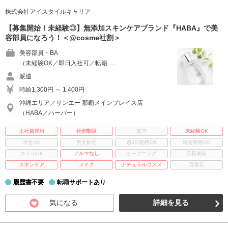
株式会社アイスタイルキャリア
【募集開始！未経験◎】無添加スキンケアブランド『HABA』で美
容部員になろう！＜@cosme社割＞
美容部員・BA
（未経験OK／即日入社可／転籍 …
派遣
時給1,300円 ～ 1,400円
沖縄エリア／サンエー 那覇メインプレイス店
（HABA／ハーバー）
正社員登用
社割制度
賞与
未経験OK
学生OK
男女歓迎
週3日勤務OK
時短勤務OK
ネイルOK
ノルマなし
オープニング
店長候補
スキンケア
メイク
ナチュラルコスメ
百貨店
履歴書不要
転職サポートあり
気になる
詳細を見る