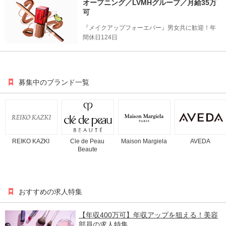
オープニング／LVMHグループ／月給35万
可
『メイクアップフォーエバー』男女共に歓迎！年
間休日124日
募集中のブランド一覧
REIKO KAZKI
Cle de Peau
Maison Margiela
AVEDA
Beaute
おすすめの求人特集
【年収400万可】年収アップを狙える！美容
部員の求人特集