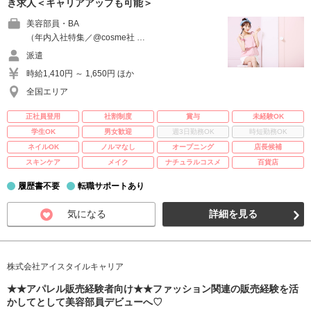
き求人＜キャリアアップも可能＞
美容部員・BA
（年内入社特集／@cosme社 …
派遣
時給1,410円 ～ 1,650円 ほか
全国エリア
正社員登用
社割制度
賞与
未経験OK
学生OK
男女歓迎
週3日勤務OK
時短勤務OK
ネイルOK
ノルマなし
オープニング
店長候補
スキンケア
メイク
ナチュラルコスメ
百貨店
履歴書不要
転職サポートあり
気になる
詳細を見る
株式会社アイスタイルキャリア
★★アパレル販売経験者向け★★ファッション関連の販売経験を活
かしてとして美容部員デビューへ♡