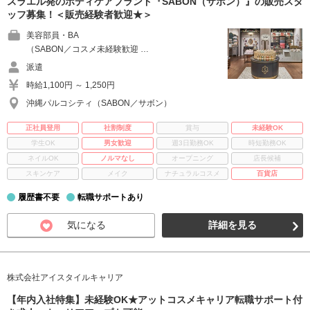
スラエル発のボディケアブランド『SABON（サボン）』の販売スタ
ッフ募集！＜販売経験者歓迎★＞
美容部員・BA
（SABON／コスメ未経験歓迎 …
派遣
時給1,100円 ～ 1,250円
沖縄パルコシティ（SABON／サボン）
正社員登用
社割制度
賞与
未経験OK
学生OK
男女歓迎
週3日勤務OK
時短勤務OK
ネイルOK
ノルマなし
オープニング
店長候補
スキンケア
メイク
ナチュラルコスメ
百貨店
履歴書不要
転職サポートあり
気になる
詳細を見る
株式会社アイスタイルキャリア
【年内入社特集】未経験OK★アットコスメキャリア転職サポート付