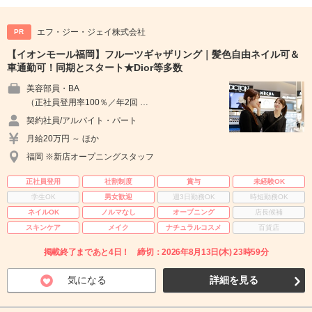
エフ・ジー・ジェイ株式会社
PR
【イオンモール福岡】フルーツギャザリング｜髪色自由ネイル可＆
車通勤可！同期とスタート★Dior等多数
美容部員・BA
（正社員登用率100％／年2回 …
契約社員/アルバイト・パート
月給20万円 ～ ほか
福岡 ※新店オープニングスタッフ
正社員登用
社割制度
賞与
未経験OK
学生OK
男女歓迎
週3日勤務OK
時短勤務OK
ネイルOK
ノルマなし
オープニング
店長候補
スキンケア
メイク
ナチュラルコスメ
百貨店
掲載終了まであと4日！ 締切：2026年8月13日(木) 23時59分
気になる
詳細を見る