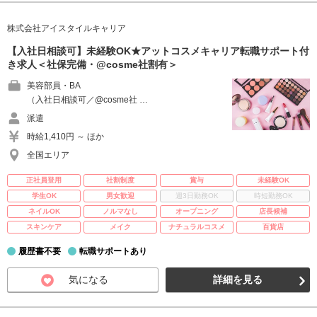
株式会社アイスタイルキャリア
【入社日相談可】未経験OK★アットコスメキャリア転職サポート付
き求人＜社保完備・@cosme社割有＞
美容部員・BA
（入社日相談可／@cosme社 …
派遣
時給1,410円 ～ ほか
全国エリア
正社員登用
社割制度
賞与
未経験OK
学生OK
男女歓迎
週3日勤務OK
時短勤務OK
ネイルOK
ノルマなし
オープニング
店長候補
スキンケア
メイク
ナチュラルコスメ
百貨店
履歴書不要
転職サポートあり
気になる
詳細を見る