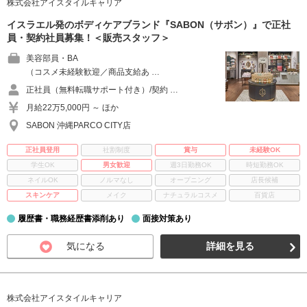
株式会社アイスタイルキャリア
イスラエル発のボディケアブランド『SABON（サボン）』で正社
員・契約社員募集！＜販売スタッフ＞
美容部員・BA
（コスメ未経験歓迎／商品支給あ …
正社員（無料転職サポート付き）/契約 …
月給22万5,000円 ～ ほか
SABON 沖縄PARCO CITY店
正社員登用
社割制度
賞与
未経験OK
学生OK
男女歓迎
週3日勤務OK
時短勤務OK
ネイルOK
ノルマなし
オープニング
店長候補
スキンケア
メイク
ナチュラルコスメ
百貨店
履歴書・職務経歴書添削あり
面接対策あり
気になる
詳細を見る
株式会社アイスタイルキャリア