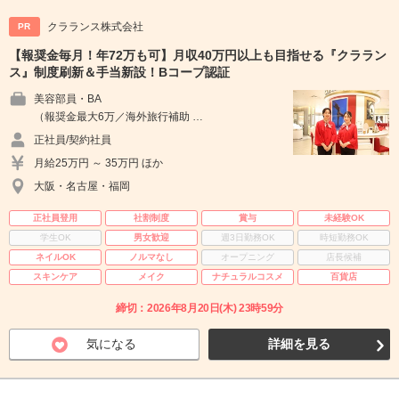
クラランス株式会社
PR
【報奨金毎月！年72万も可】月収40万円以上も目指せる『クララン
ス』制度刷新＆手当新設！Bコープ認証
美容部員・BA
（報奨金最大6万／海外旅行補助 …
正社員/契約社員
月給25万円 ～ 35万円 ほか
大阪・名古屋・福岡
正社員登用
社割制度
賞与
未経験OK
学生OK
男女歓迎
週3日勤務OK
時短勤務OK
ネイルOK
ノルマなし
オープニング
店長候補
スキンケア
メイク
ナチュラルコスメ
百貨店
締切：2026年8月20日(木) 23時59分
気になる
詳細を見る