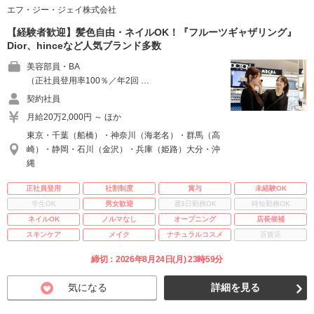
エフ・ジー・ジェイ株式会社
【経験者歓迎】髪色自由・ネイルOK！『フルーツギャザリング』
Dior、hinceなど人気ブランド多数
美容部員・BA
（正社員登用率100％／年2回 …
契約社員
月給20万2,000円 ～ ほか
東京・千葉（船橋）・神奈川（海老名）・群馬（高
崎）・静岡・石川（金沢）・兵庫（姫路）大分・沖
縄
正社員登用
社割制度
賞与
未経験OK
学生OK
男女歓迎
週3日勤務OK
時短勤務OK
ネイルOK
ノルマなし
オープニング
店長候補
スキンケア
メイク
ナチュラルコスメ
百貨店
締切：2026年8月24日(月) 23時59分
気になる
詳細を見る