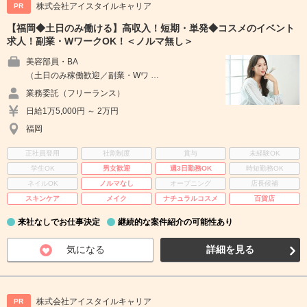
株式会社アイスタイルキャリア
PR
【福岡◆土日のみ働ける】高収入！短期・単発◆コスメのイベント
求人！副業・WワークOK！＜ノルマ無し＞
美容部員・BA
（土日のみ稼働歓迎／副業・Wワ …
業務委託（フリーランス）
日給1万5,000円 ～ 2万円
福岡
正社員登用
社割制度
賞与
未経験OK
学生OK
男女歓迎
週3日勤務OK
時短勤務OK
ネイルOK
ノルマなし
オープニング
店長候補
スキンケア
メイク
ナチュラルコスメ
百貨店
来社なしでお仕事決定
継続的な案件紹介の可能性あり
気になる
詳細を見る
株式会社アイスタイルキャリア
PR