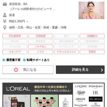
美容部員・BA
（アパレル経験者向けのビューテ …
派遣
時給1,300円 ～
福岡・広島・岡山・佐賀・島根・愛媛・沖縄
正社員登用
社割制度
賞与
未経験OK
学生OK
男女歓迎
週3日勤務OK
時短勤務OK
ネイルOK
ノルマなし
オープニング
店長候補
スキンケア
メイク
ナチュラルコスメ
百貨店
履歴書不要
転職サポートあり
気になる
詳細を見る