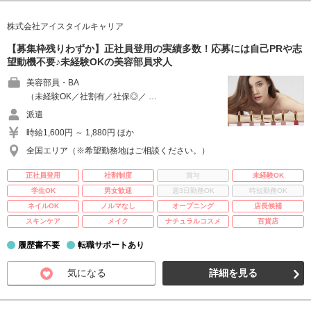
株式会社アイスタイルキャリア
【募集枠残りわずか】正社員登用の実績多数！応募には自己PRや志
望動機不要♪未経験OKの美容部員求人
美容部員・BA
（未経験OK／社割有／社保◎／ …
派遣
時給1,600円 ～ 1,880円 ほか
全国エリア（※希望勤務地はご相談ください。）
正社員登用
社割制度
賞与
未経験OK
学生OK
男女歓迎
週3日勤務OK
時短勤務OK
ネイルOK
ノルマなし
オープニング
店長候補
スキンケア
メイク
ナチュラルコスメ
百貨店
履歴書不要
転職サポートあり
気になる
詳細を見る