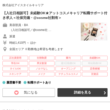
株式会社アイスタイルキャリア
【入社日相談可】未経験OK★アットコスメキャリア転職サポート付
き求人＜社保完備・@cosme社割有＞
美容部員・BA
（入社日相談可／@cosme社 …
派遣
時給1,410円 ～ ほか
全国エリア ※勤務地は希望を考慮します
正社員登用
社割制度
賞与
未経験OK
学生OK
男女歓迎
週3日勤務OK
時短勤務OK
ネイルOK
ノルマなし
オープニング
店長候補
スキンケア
メイク
ナチュラルコスメ
百貨店
履歴書不要
転職サポートあり
気になる
詳細を見る