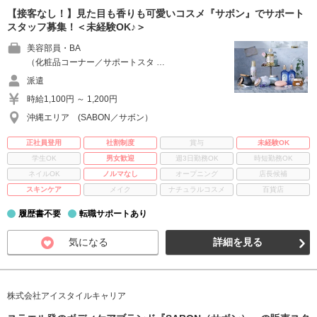
【接客なし！】見た目も香りも可愛いコスメ『サボン』でサポート
スタッフ募集！＜未経験OK♪＞
美容部員・BA
（化粧品コーナー／サポートスタ …
派遣
時給1,100円 ～ 1,200円
沖縄エリア (SABON／サボン）
正社員登用
社割制度
賞与
未経験OK
学生OK
男女歓迎
週3日勤務OK
時短勤務OK
ネイルOK
ノルマなし
オープニング
店長候補
スキンケア
メイク
ナチュラルコスメ
百貨店
履歴書不要
転職サポートあり
気になる
詳細を見る
株式会社アイスタイルキャリア