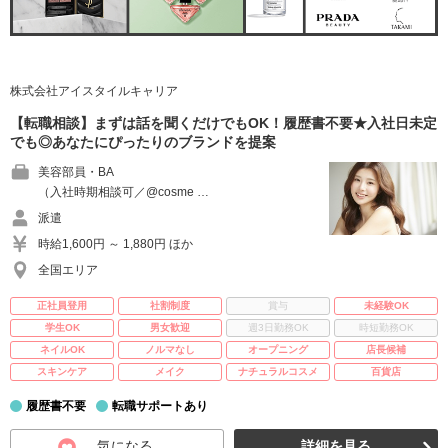
株式会社アイスタイルキャリア
【転職相談】まずは話を聞くだけでもOK！履歴書不要★入社日未定
でも◎あなたにぴったりのブランドを提案
美容部員・BA
（入社時期相談可／@cosme …
派遣
時給1,600円 ～ 1,880円 ほか
全国エリア
正社員登用
社割制度
賞与
未経験OK
学生OK
男女歓迎
週3日勤務OK
時短勤務OK
ネイルOK
ノルマなし
オープニング
店長候補
スキンケア
メイク
ナチュラルコスメ
百貨店
履歴書不要
転職サポートあり
気になる
詳細を見る