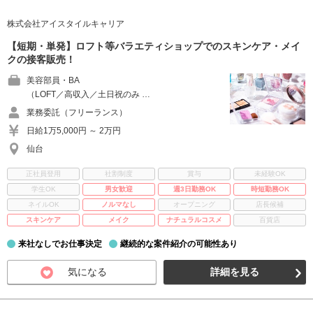
株式会社アイスタイルキャリア
【短期・単発】ロフト等バラエティショップでのスキンケア・メイ
クの接客販売！
美容部員・BA
（LOFT／高収入／土日祝のみ …
業務委託（フリーランス）
日給1万5,000円 ～ 2万円
仙台
正社員登用
社割制度
賞与
未経験OK
学生OK
男女歓迎
週3日勤務OK
時短勤務OK
ネイルOK
ノルマなし
オープニング
店長候補
スキンケア
メイク
ナチュラルコスメ
百貨店
来社なしでお仕事決定
継続的な案件紹介の可能性あり
気になる
詳細を見る