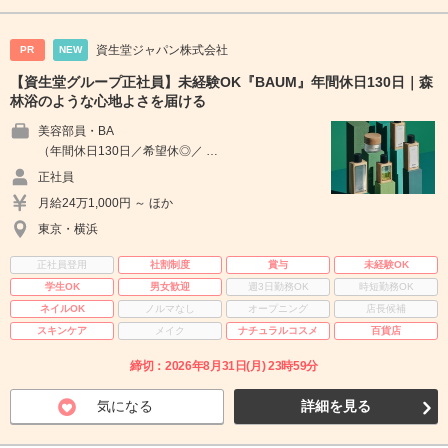
資生堂ジャパン株式会社
PR
NEW
【資生堂グループ正社員】未経験OK『BAUM』年間休日130日｜森
林浴のような心地よさを届ける
美容部員・BA
（年間休日130日／希望休◎／ …
正社員
月給24万1,000円 ～ ほか
東京・横浜
正社員登用
社割制度
賞与
未経験OK
学生OK
男女歓迎
週3日勤務OK
時短勤務OK
ネイルOK
ノルマなし
オープニング
店長候補
スキンケア
メイク
ナチュラルコスメ
百貨店
締切：2026年8月31日(月) 23時59分
気になる
詳細を見る