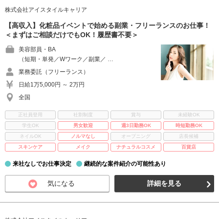
株式会社アイスタイルキャリア
【高収入】化粧品イベントで始める副業・フリーランスのお仕事！
＜まずはご相談だけでもOK！履歴書不要＞
美容部員・BA
（短期・単発／Wワーク／副業／ …
業務委託（フリーランス）
日給1万5,000円 ～ 2万円
全国
正社員登用
社割制度
賞与
未経験OK
学生OK
男女歓迎
週3日勤務OK
時短勤務OK
ネイルOK
ノルマなし
オープニング
店長候補
スキンケア
メイク
ナチュラルコスメ
百貨店
来社なしでお仕事決定
継続的な案件紹介の可能性あり
気になる
詳細を見る