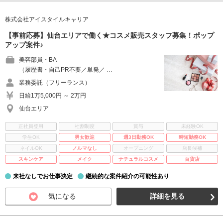
株式会社アイスタイルキャリア
【事前応募】仙台エリアで働く★コスメ販売スタッフ募集！ポップ
アップ案件♪
美容部員・BA
（履歴書・自己PR不要／単発／ …
業務委託（フリーランス）
日給1万5,000円 ～ 2万円
仙台エリア
正社員登用
社割制度
賞与
未経験OK
学生OK
男女歓迎
週3日勤務OK
時短勤務OK
ネイルOK
ノルマなし
オープニング
店長候補
スキンケア
メイク
ナチュラルコスメ
百貨店
来社なしでお仕事決定
継続的な案件紹介の可能性あり
気になる
詳細を見る