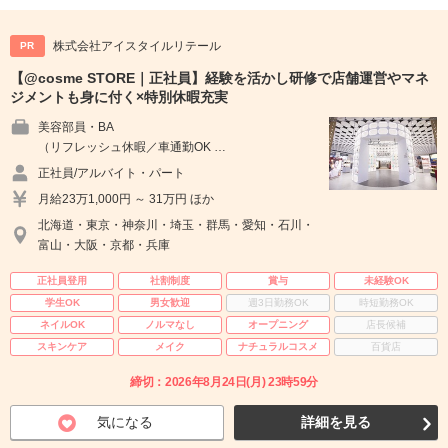
株式会社アイスタイルリテール
PR
【@cosme STORE｜正社員】経験を活かし研修で店舗運営やマネ
ジメントも身に付く×特別休暇充実
美容部員・BA
（リフレッシュ休暇／車通勤OK …
正社員/アルバイト・パート
月給23万1,000円 ～ 31万円 ほか
北海道・東京・神奈川・埼玉・群馬・愛知・石川・
富山・大阪・京都・兵庫
正社員登用
社割制度
賞与
未経験OK
学生OK
男女歓迎
週3日勤務OK
時短勤務OK
ネイルOK
ノルマなし
オープニング
店長候補
スキンケア
メイク
ナチュラルコスメ
百貨店
締切：2026年8月24日(月) 23時59分
気になる
詳細を見る