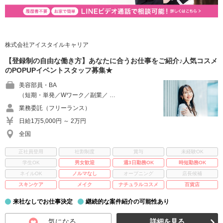
株式会社アイスタイルキャリア
【登録制の自由な働き方】あなたに合うお仕事をご紹介♪人気コスメ
のPOPUPイベントスタッフ募集★
美容部員・BA
（短期・単発／Wワーク／副業／ …
業務委託（フリーランス）
日給1万5,000円 ～ 2万円
全国
正社員登用
社割制度
賞与
未経験OK
学生OK
男女歓迎
週3日勤務OK
時短勤務OK
ネイルOK
ノルマなし
オープニング
店長候補
スキンケア
メイク
ナチュラルコスメ
百貨店
来社なしでお仕事決定
継続的な案件紹介の可能性あり
気になる
詳細を見る