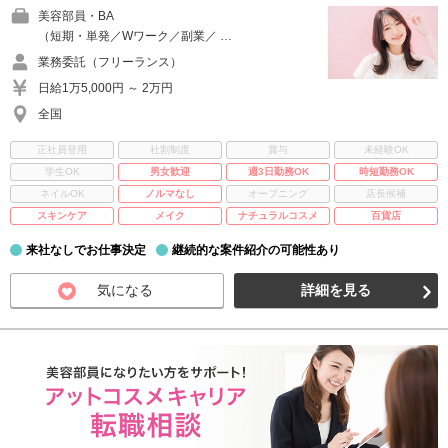
美容部員・BA
（短期・単発／Wワーク／副業／ …
業務委託（フリーランス）
日給1万5,000円 ～ 2万円
全国
正社員登用
社割制度
賞与
未経験OK
学生OK
男女歓迎
週3日勤務OK
時短勤務OK
ネイルOK
ノルマなし
オープニング
店長候補
スキンケア
メイク
ナチュラルコスメ
百貨店
来社なしでお仕事決定
継続的な案件紹介の可能性あり
気になる
詳細を見る