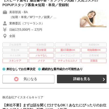
【スピード選考】履歴書不要・オンライン完結！人気コスメの
POPUPスタッフ募集★短期・単発／登録制
美容部員・BA
（短期・単発／Wワーク／副業／ …
業務委託（フリーランス）
日給1万5,000円 ～ 2万円
全国
正社員登用
社割制度
賞与
未経験OK
学生OK
男女歓迎
週3日勤務OK
時短勤務OK
ネイルOK
ノルマなし
オープニング
店長候補
スキンケア
メイク
ナチュラルコスメ
百貨店
来社なしでお仕事決定
継続的な案件紹介の可能性あり
気になる
詳細を見る
株式会社アイスタイルキャリア
【来社不要】まずは話を聞くだけでもOK！あなたにぴったりのお仕