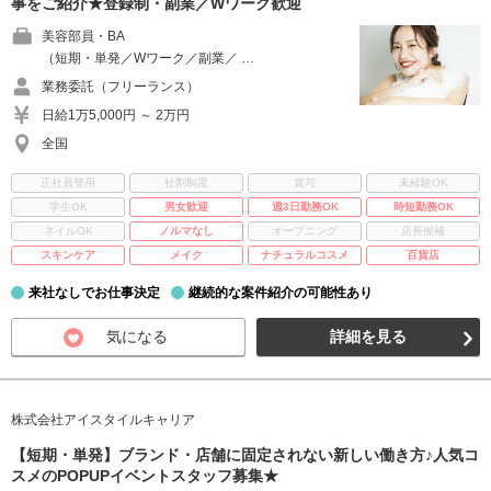
事をご紹介★登録制・副業／Wワーク歓迎
美容部員・BA
（短期・単発／Wワーク／副業／ …
業務委託（フリーランス）
日給1万5,000円 ～ 2万円
全国
正社員登用
社割制度
賞与
未経験OK
学生OK
男女歓迎
週3日勤務OK
時短勤務OK
ネイルOK
ノルマなし
オープニング
店長候補
スキンケア
メイク
ナチュラルコスメ
百貨店
来社なしでお仕事決定
継続的な案件紹介の可能性あり
気になる
詳細を見る
株式会社アイスタイルキャリア
【短期・単発】ブランド・店舗に固定されない新しい働き方♪人気コ
スメのPOPUPイベントスタッフ募集★