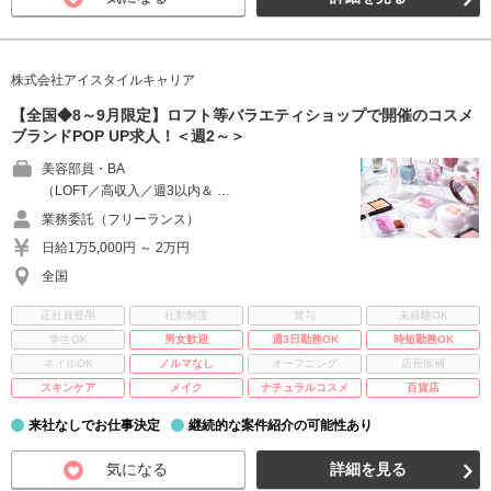
株式会社アイスタイルキャリア
【全国◆8～9月限定】ロフト等バラエティショップで開催のコスメ
ブランドPOP UP求人！＜週2～＞
美容部員・BA
（LOFT／高収入／週3以内＆ …
業務委託（フリーランス）
日給1万5,000円 ～ 2万円
全国
正社員登用
社割制度
賞与
未経験OK
学生OK
男女歓迎
週3日勤務OK
時短勤務OK
ネイルOK
ノルマなし
オープニング
店長候補
スキンケア
メイク
ナチュラルコスメ
百貨店
来社なしでお仕事決定
継続的な案件紹介の可能性あり
気になる
詳細を見る