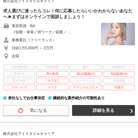
株式会社アイスタイルキャリア
求人選びに迷ったらコレ！何に応募したらいいかわからないあなた
へ★まずはオンラインで面談しましょう！
美容部員・BA
（短期・単発／Wワーク／副業／ …
業務委託（フリーランス）
日給1万5,000円 ～ 2万円
全国
正社員登用
社割制度
賞与
未経験OK
学生OK
男女歓迎
週3日勤務OK
時短勤務OK
ネイルOK
ノルマなし
オープニング
店長候補
スキンケア
メイク
ナチュラルコスメ
百貨店
来社なしでお仕事決定
継続的な案件紹介の可能性あり
気になる
詳細を見る
株式会社アイスタイルキャリア