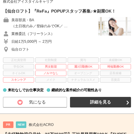
株式会社アイスタイルキャリア
【仙台ロフト】『ReFa』POPUPスタッフ募集♪★副業OK！
美容部員・BA
（土日祝のみ／登録のみでOK／ …
業務委託（フリーランス）
日給1万5,000円 ～ 2万円
仙台ロフト
正社員登用
社割制度
賞与
未経験OK
学生OK
男女歓迎
週3日勤務OK
時短勤務OK
ネイルOK
ノルマなし
オープニング
店長候補
スキンケア
メイク
ナチュラルコスメ
百貨店
来社なしでお仕事決定
継続的な案件紹介の可能性あり
気になる
詳細を見る
株式会社ACRO
PR
NEW