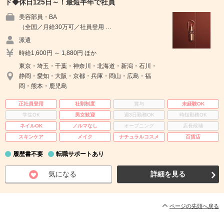
ド◆休日125日～！最短半年で社員
美容部員・BA
（全国／月給30万可／社員登用 …
派遣
時給1,600円 ～ 1,880円 ほか
東京・埼玉・千葉・神奈川・北海道・新潟・石川・
静岡・愛知・大阪・京都・兵庫・岡山・広島・福
岡・熊本・鹿児島
正社員登用
社割制度
賞与
未経験OK
学生OK
男女歓迎
週3日勤務OK
時短勤務OK
ネイルOK
ノルマなし
オープニング
店長候補
スキンケア
メイク
ナチュラルコスメ
百貨店
履歴書不要
転職サポートあり
気になる
詳細を見る
ページの先頭へ戻る