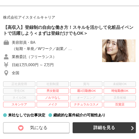
株式会社アイスタイルキャリア
【高収入】登録制の自由な働き方！スキルを活かして化粧品イベン
トで活躍しよう＜まずは登録だけでもOK＞
美容部員・BA
（短期・単発／Wワーク／副業／ …
業務委託（フリーランス）
日給1万5,000円 ～ 2万円
全国
正社員登用
社割制度
賞与
未経験OK
学生OK
男女歓迎
週3日勤務OK
時短勤務OK
ネイルOK
ノルマなし
オープニング
店長候補
スキンケア
メイク
ナチュラルコスメ
百貨店
来社なしでお仕事決定
継続的な案件紹介の可能性あり
気になる
詳細を見る