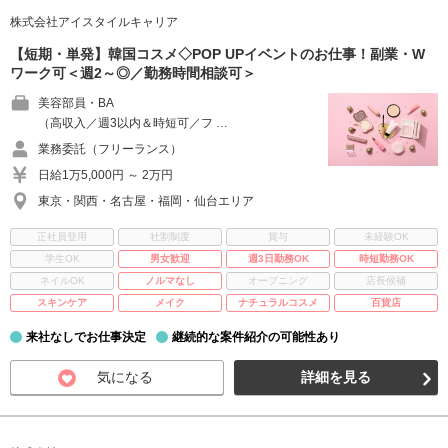
株式会社アイスタイルキャリア
【短期・単発】韓国コスメ◇POP UPイベントのお仕事！副業・W
ワーク可＜週2～◎／勤務時間相談可＞
美容部員・BA
（高収入／週3以内＆時短可／フ …
業務委託（フリーランス）
日給1万5,000円 ～ 2万円
東京・関西・名古屋・福岡・仙台エリア
正社員登用
社割制度
賞与
未経験OK
学生OK
男女歓迎
週3日勤務OK
時短勤務OK
ネイルOK
ノルマなし
オープニング
店長候補
スキンケア
メイク
ナチュラルコスメ
百貨店
来社なしでお仕事決定
継続的な案件紹介の可能性あり
気になる
詳細を見る