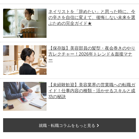
ネイリストを「辞めたい」と思った時に。今
の辛さを自信に変えて、後悔しない未来を選
ぶための完全ガイド★
【保存版】美容部員の髪型・夜会巻きのやり
方レクチャー！2026年トレンド＆面接マナ
ー
【未経験歓迎】美容業界の営業職への転職ガ
イド！仕事内容の種類・活かせるスキルと成
功の秘訣
就職・転職コラムをもっと見る