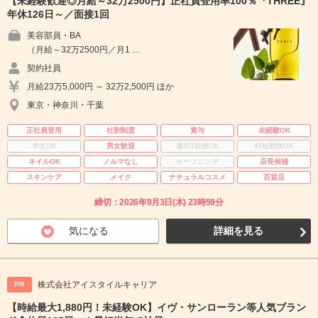
【未経験歓迎◎月給～32万2500円】正社員登用率100％『THREE』
年休126日～／面接1回
美容部員・BA
（月給～32万2500円／月1 …
契約社員
月給23万5,000円 ～ 32万2,500円 ほか
東京・神奈川・千葉
正社員登用
社割制度
賞与
未経験OK
学生OK
男女歓迎
週3日勤務OK
時短勤務OK
ネイルOK
ノルマなし
オープニング
店長候補
スキンケア
メイク
ナチュラルコスメ
百貨店
締切：2026年9月3日(木) 23時59分
気になる
詳細を見る
株式会社アイスタイルキャリア
PR
【時給最大1,880円！未経験OK】イヴ・サンローラン等人気ブラン