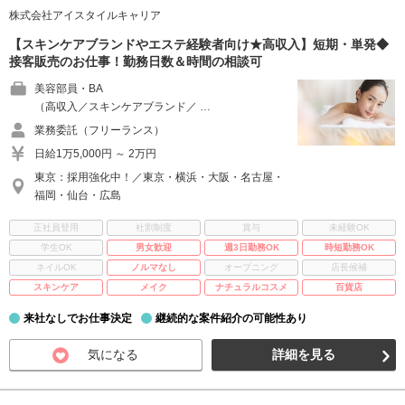
株式会社アイスタイルキャリア
【スキンケアブランドやエステ経験者向け★高収入】短期・単発◆
接客販売のお仕事！勤務日数＆時間の相談可
美容部員・BA
（高収入／スキンケアブランド／ …
業務委託（フリーランス）
日給1万5,000円 ～ 2万円
東京：採用強化中！／東京・横浜・大阪・名古屋・
福岡・仙台・広島
正社員登用
社割制度
賞与
未経験OK
学生OK
男女歓迎
週3日勤務OK
時短勤務OK
ネイルOK
ノルマなし
オープニング
店長候補
スキンケア
メイク
ナチュラルコスメ
百貨店
来社なしでお仕事決定
継続的な案件紹介の可能性あり
気になる
詳細を見る