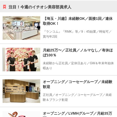
注目！今週のイチオシ美容部員求人
【埼玉・川越】未経験OK／面接1回／連休
取得OK！
『ランコム』『RMK』等／9：45始業／時短可／
賞与年2回
月給25万〜／正社員／ノルマなし／有休ほ
ぼ100％
未経験から正社員／定休日あり／GW＆年末年始休
暇あり
オープニング／コーセーグループ／未経験
歓迎
正社員／オープニング／コーセーグループ／未経
験＆ブランク歓迎
オープニング／LVMHグループ／月給35万