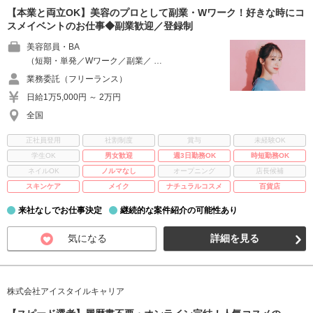
【本業と両立OK】美容のプロとして副業・Wワーク！好きな時にコ
スメイベントのお仕事◆副業歓迎／登録制
美容部員・BA
（短期・単発／Wワーク／副業／ …
業務委託（フリーランス）
日給1万5,000円 ～ 2万円
全国
正社員登用
社割制度
賞与
未経験OK
学生OK
男女歓迎
週3日勤務OK
時短勤務OK
ネイルOK
ノルマなし
オープニング
店長候補
スキンケア
メイク
ナチュラルコスメ
百貨店
来社なしでお仕事決定
継続的な案件紹介の可能性あり
気になる
詳細を見る
株式会社アイスタイルキャリア