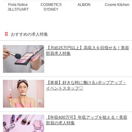
Frola Notice
COSMETICS
ALBION
Cosme Kitchen
JILLSTUART
SYDNEY
おすすめの求人特集
【月給25万円以上】高収入を目指せる！美容
部員求人特集
【単発】好きな時に働ける♪ポップアップ・
イベントスタッフ♡
【年収400万可】年収アップを狙える！美容
部員の求人特集