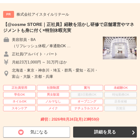
株式会社アイスタイルリテール
PR
【@cosme STORE｜正社員】経験を活かし研修で店舗運営やマネ
ジメントも身に付く×特別休暇充実
美容部員・BA
（リフレッシュ休暇／車通勤OK …
正社員/アルバイト・パート
月給23万1,000円 ～ 31万円 ほか
北海道・東京・神奈川・埼玉・群馬・愛知・石川・
富山・大阪・京都・兵庫
正社員登用
社割制度
賞与
未経験OK
学生OK
男女歓迎
週3日勤務OK
時短勤務OK
ネイルOK
ノルマなし
オープニング
店長候補
スキンケア
メイク
ナチュラルコスメ
百貨店
締切：2026年8月24日(月) 23時59分
気になる
詳細を見る