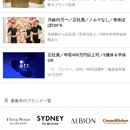
験＆ブランク歓迎
月給25万〜／正社員／ノルマなし／有休ほ
ぼ100％
未経験から正社員／定休日あり／GW＆年末年始休
暇あり
正社員／年収400万円以上可／5連休＆半休
OK
『ラ・プレリー』20代～40代活躍中！報奨金年最
大72万円
募集中のブランド一覧