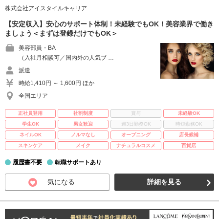
株式会社アイスタイルキャリア
【安定収入】安心のサポート体制！未経験でもOK！美容業界で働き
ましょう＜まずは登録だけでもOK＞
美容部員・BA
（入社月相談可／国内外の人気ブ …
派遣
時給1,410円 ～ 1,600円 ほか
全国エリア
正社員登用
社割制度
賞与
未経験OK
学生OK
男女歓迎
週3日勤務OK
時短勤務OK
ネイルOK
ノルマなし
オープニング
店長候補
スキンケア
メイク
ナチュラルコスメ
百貨店
履歴書不要
転職サポートあり
気になる
詳細を見る