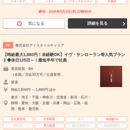
スキンケア
メイク
ナチュラルコスメ
百貨店
締切：2026年9月3日(木) 23時59分
気になる
詳細を見る
株式会社アイスタイルキャリア
PR
【時給最大1,880円！未経験OK】イヴ・サンローラン等人気ブラン
ド◆休日125日～！最短半年で社員
美容部員・BA
（全国／月給30万可／社員登用 …
派遣
時給1,600円 ～ 1,880円 ほか
東京・埼玉・千葉・神奈川・北海道・新潟・石川・
静岡・愛知・大阪・京都・兵庫・岡山・広島・福
岡・熊本・鹿児島
正社員登用
社割制度
賞与
未経験OK
学生OK
男女歓迎
週3日勤務OK
時短勤務OK