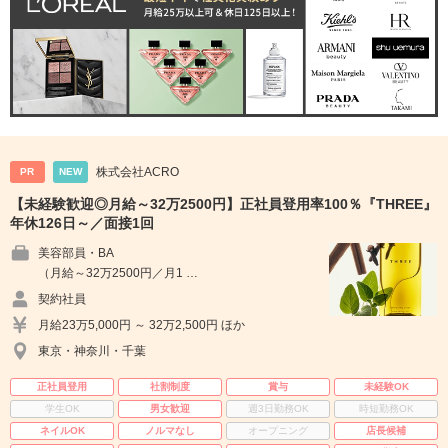
株式会社ACRO
PR
NEW
【未経験歓迎◎月給～32万2500円】正社員登用率100％『THREE』
年休126日～／面接1回
美容部員・BA
（月給～32万2500円／月1 …
契約社員
月給23万5,000円 ～ 32万2,500円 ほか
東京・神奈川・千葉
正社員登用
社割制度
賞与
未経験OK
学生OK
男女歓迎
週3日勤務OK
時短勤務OK
ネイルOK
ノルマなし
オープニング
店長候補