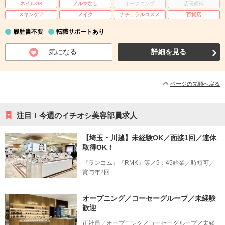
ネイルOK
ノルマなし
オープニング
店長候補
スキンケア
メイク
ナチュラルコスメ
百貨店
履歴書不要
転職サポートあり
気になる
詳細を見る
ページの先頭へ戻る
注目！今週のイチオシ美容部員求人
【埼玉・川越】未経験OK／面接1回／連休
取得OK！
『ランコム』『RMK』等／9：45始業／時短可／
賞与年2回
オープニング／コーセーグループ／未経験
歓迎
正社員／オープニング／コーセーグループ／未経