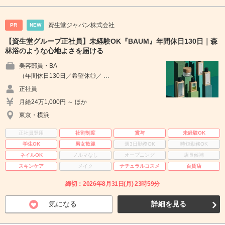
資生堂ジャパン株式会社
PR
NEW
【資生堂グループ正社員】未経験OK『BAUM』年間休日130日｜森
林浴のような心地よさを届ける
美容部員・BA
（年間休日130日／希望休◎／ …
正社員
月給24万1,000円 ～ ほか
東京・横浜
正社員登用
社割制度
賞与
未経験OK
学生OK
男女歓迎
週3日勤務OK
時短勤務OK
ネイルOK
ノルマなし
オープニング
店長候補
スキンケア
メイク
ナチュラルコスメ
百貨店
締切：2026年8月31日(月) 23時59分
気になる
詳細を見る