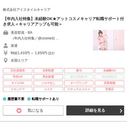
株式会社アイスタイルキャリア
【年内入社特集】未経験OK★アットコスメキャリア転職サポート付
き求人＜キャリアアップも可能＞
美容部員・BA
（年内入社特集／@cosme社 …
派遣
時給1,410円 ～ 1,650円 ほか
全国エリア
正社員登用
社割制度
賞与
未経験OK
学生OK
男女歓迎
週3日勤務OK
時短勤務OK
ネイルOK
ノルマなし
オープニング
店長候補
スキンケア
メイク
ナチュラルコスメ
百貨店
履歴書不要
転職サポートあり
気になる
詳細を見る