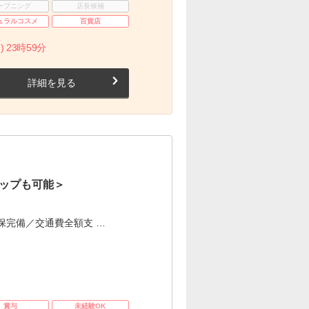
ープニング
店長候補
ュラルコスメ
百貨店
) 23時59分
詳細を見る
ップも可能＞
保完備／交通費全額支 …
賞与
未経験OK