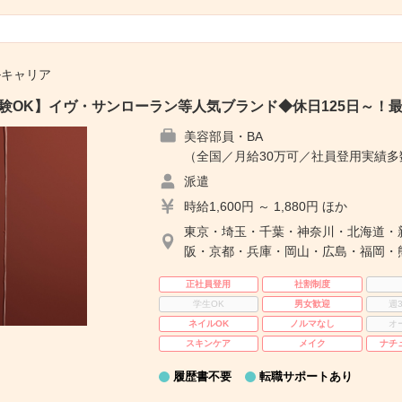
ルキャリア
未経験OK】イヴ・サンローラン等人気ブランド◆休日125日～！
美容部員・BA
（全国／月給30万可／社員登用実績
派遣
時給1,600円 ～ 1,880円 ほか
東京・埼玉・千葉・神奈川・北海道・
阪・京都・兵庫・岡山・広島・福岡・
正社員登用
社割制度
学生OK
男女歓迎
週
ネイルOK
ノルマなし
オ
スキンケア
メイク
ナチ
履歴書不要
転職サポートあり