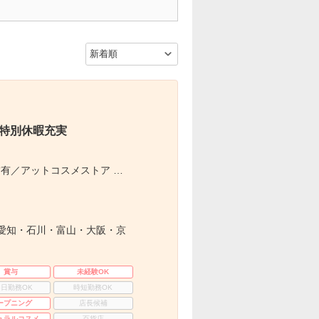
×特別休暇充実
有／アットコスメストア …
愛知・石川・富山・大阪・京
賞与
未経験OK
3日勤務OK
時短勤務OK
ープニング
店長候補
ュラルコスメ
百貨店