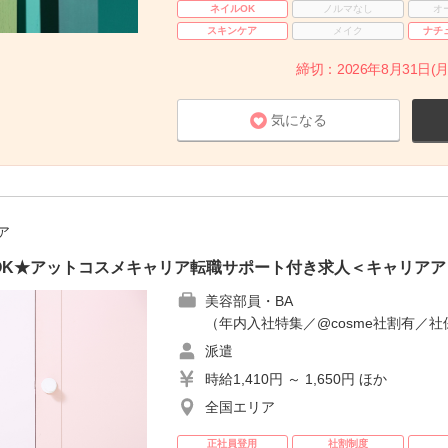
ネイルOK
ノルマなし
オ
スキンケア
メイク
ナチ
締切：2026年8月31日(月
気になる
ア
OK★アットコスメキャリア転職サポート付き求人＜キャリアア
美容部員・BA
（年内入社特集／@cosme社割有／社
派遣
時給1,410円 ～ 1,650円 ほか
全国エリア
正社員登用
社割制度