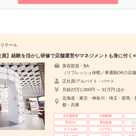
ルリテール
E｜正社員】経験を活かし研修で店舗運営やマネジメントも身に付く
美容部員・BA
（リフレッシュ休暇／車通勤OKの店舗
正社員/アルバイト・パート
月給23万1,000円 ～ 31万円 ほか
北海道・東京・神奈川・埼玉・群馬・
都・兵庫
正社員登用
社割制度
学生OK
男女歓迎
週
ネイルOK
ノルマなし
オ
スキンケア
メイク
ナチ