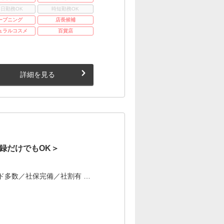
3日勤務OK
時短勤務OK
ープニング
店長候補
ュラルコスメ
百貨店
詳細を見る
録だけでもOK＞
ド多数／社保完備／社割有 …