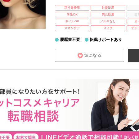
正社員登用
社割制度
学生OK
男女歓迎
週
ネイルOK
ノルマなし
オ
スキンケア
メイク
ナチ
履歴書不要
転職サポートあり
気になる