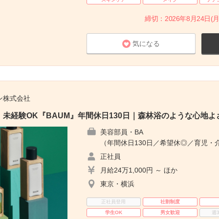
締切：2026年8月24日(月
気になる
ン株式会社
未経験OK『BAUM』年間休日130日｜森林浴のような心地よ
美容部員・BA
（年間休日130日／希望休◎／育児・
正社員
月給24万1,000円 ～ ほか
東京・横浜
正社員登用
社割制度
学生OK
男女歓迎
週