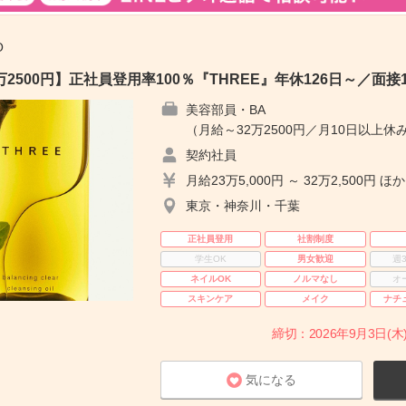
O
2500円】正社員登用率100％『THREE』年休126日～／面接
美容部員・BA
（月給～32万2500円／月10日以上休み
契約社員
月給23万5,000円 ～ 32万2,500円 ほか
東京・神奈川・千葉
正社員登用
社割制度
学生OK
男女歓迎
週
ネイルOK
ノルマなし
オ
スキンケア
メイク
ナチ
締切：2026年9月3日(木)
気になる