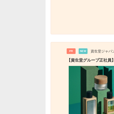
資生堂ジャパ
PR
NEW
【資生堂グループ正社員】