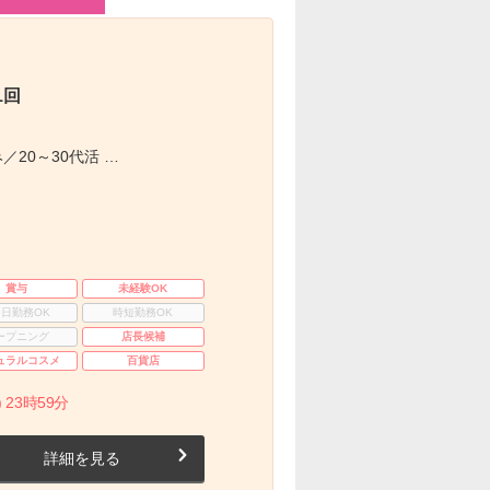
1回
／20～30代活 …
賞与
未経験OK
3日勤務OK
時短勤務OK
ープニング
店長候補
ュラルコスメ
百貨店
 23時59分
詳細を見る