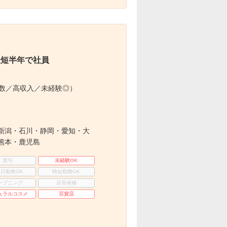
最短半年で社員
多数／高収入／未経験◎）
新潟・石川・静岡・愛知・大
熊本・鹿児島
賞与
未経験OK
3日勤務OK
時短勤務OK
ープニング
店長候補
ュラルコスメ
百貨店