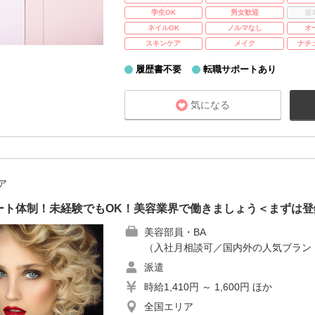
学生OK
男女歓迎
週
ネイルOK
ノルマなし
オ
スキンケア
メイク
ナチ
履歴書不要
転職サポートあり
気になる
ア
ート体制！未経験でもOK！美容業界で働きましょう＜まずは登
美容部員・BA
（入社月相談可／国内外の人気ブラン
派遣
時給1,410円 ～ 1,600円 ほか
全国エリア