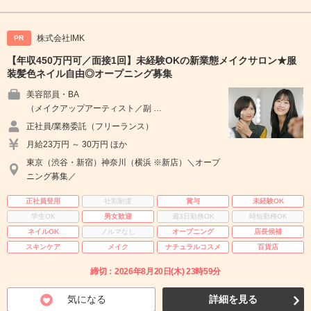
株式会社IMK
PR
【年収450万円可／面接1回】未経験OKの新業態メイクサロン★服
装髪色ネイル自由◎オープニング募集
美容部員・BA
（メイクアップアーティスト／副 …
正社員/業務委託（フリーランス）
月給23万円 ～ 30万円 ほか
東京（渋谷・新宿）神奈川（横浜 ※新店）＼オープ
ニング募集／
正社員登用
社割制度
賞与
未経験OK
学生OK
男女歓迎
週3日勤務OK
時短勤務OK
ネイルOK
ノルマなし
オープニング
店長候補
スキンケア
メイク
ナチュラルコスメ
百貨店
締切：2026年8月20日(木) 23時59分
気になる
詳細を見る