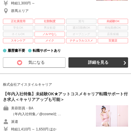
時給1,300円 ～
群馬エリア
正社員登用
社割制度
賞与
未経験OK
学生OK
男女歓迎
週3日勤務OK
時短勤務OK
ネイルOK
ノルマなし
オープニング
店長候補
スキンケア
メイク
ナチュラルコスメ
百貨店
履歴書不要
転職サポートあり
気になる
詳細を見る
株式会社アイスタイルキャリア
【年内入社特集】未経験OK★アットコスメキャリア転職サポート付
き求人＜キャリアアップも可能＞
美容部員・BA
（年内入社特集／@cosme社 …
派遣
時給1,410円 ～ 1,650円 ほか