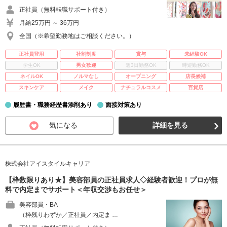
正社員（無料転職サポート付き）
月給25万円 ～ 36万円
全国（※希望勤務地はご相談ください。）
正社員登用
社割制度
賞与
未経験OK
学生OK
男女歓迎
週3日勤務OK
時短勤務OK
ネイルOK
ノルマなし
オープニング
店長候補
スキンケア
メイク
ナチュラルコスメ
百貨店
履歴書・職務経歴書添削あり
面接対策あり
気になる
詳細を見る
株式会社アイスタイルキャリア
【枠数限りあり★】美容部員の正社員求人◇経験者歓迎！プロが無
料で内定までサポート＜年収交渉もお任せ＞
美容部員・BA
（枠残りわずか／正社員／内定ま …