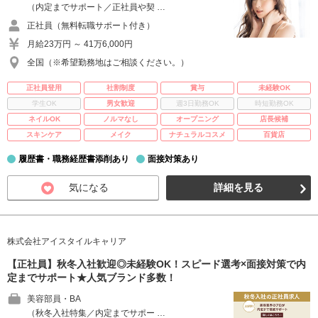
（内定までサポート／正社員や契 …
正社員（無料転職サポート付き）
月給23万円 ～ 41万6,000円
全国（※希望勤務地はご相談ください。）
正社員登用
社割制度
賞与
未経験OK
学生OK
男女歓迎
週3日勤務OK
時短勤務OK
ネイルOK
ノルマなし
オープニング
店長候補
スキンケア
メイク
ナチュラルコスメ
百貨店
履歴書・職務経歴書添削あり
面接対策あり
気になる
詳細を見る
株式会社アイスタイルキャリア
【正社員】秋冬入社歓迎◎未経験OK！スピード選考×面接対策で内
定までサポート★人気ブランド多数！
美容部員・BA
（秋冬入社特集／内定までサポー …