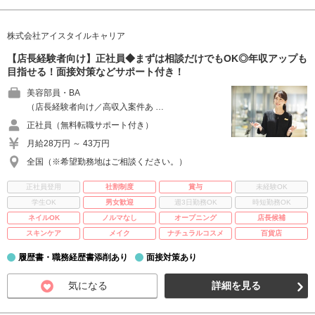
株式会社アイスタイルキャリア
【店長経験者向け】正社員◆まずは相談だけでもOK◎年収アップも
目指せる！面接対策などサポート付き！
美容部員・BA
（店長経験者向け／高収入案件あ …
正社員（無料転職サポート付き）
月給28万円 ～ 43万円
全国（※希望勤務地はご相談ください。）
正社員登用
社割制度
賞与
未経験OK
学生OK
男女歓迎
週3日勤務OK
時短勤務OK
ネイルOK
ノルマなし
オープニング
店長候補
スキンケア
メイク
ナチュラルコスメ
百貨店
履歴書・職務経歴書添削あり
面接対策あり
気になる
詳細を見る