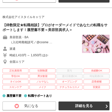
株式会社アイスタイルキャリア
【枠数限定★転職相談】プロがオーダーメイドであなたの転職をサ
ポートします！履歴書不要＜美容部員求人＞
美容部員・BA
（入社時期相談可／@cosme …
派遣
時給1,410円 ～ 1,650円 ほか
全国エリア
正社員登用
社割制度
賞与
未経験OK
学生OK
男女歓迎
週3日勤務OK
時短勤務OK
ネイルOK
ノルマなし
オープニング
店長候補
スキンケア
メイク
ナチュラルコスメ
百貨店
履歴書不要
転職サポートあり
気になる
詳細を見る