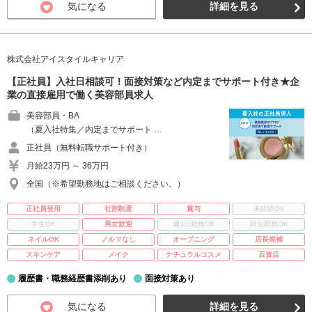
気になる
詳細を見る
株式会社アイスタイルキャリア
【正社員】入社日相談可！面接対策など内定までサポート付き★企
業の直接雇用で働く美容部員求人
美容部員・BA
（夏入社特集／内定までサポート …
正社員（無料転職サポート付き）
月給23万円 ～ 36万円
全国（※希望勤務地はご相談ください。）
正社員登用
社割制度
賞与
未経験OK
学生OK
男女歓迎
週3日勤務OK
時短勤務OK
ネイルOK
ノルマなし
オープニング
店長候補
スキンケア
メイク
ナチュラルコスメ
百貨店
履歴書・職務経歴書添削あり
面接対策あり
気になる
詳細を見る