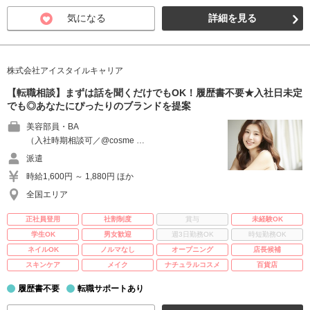
気になる
詳細を見る
株式会社アイスタイルキャリア
【転職相談】まずは話を聞くだけでもOK！履歴書不要★入社日未定
でも◎あなたにぴったりのブランドを提案
美容部員・BA
（入社時期相談可／@cosme …
派遣
時給1,600円 ～ 1,880円 ほか
全国エリア
正社員登用
社割制度
賞与
未経験OK
学生OK
男女歓迎
週3日勤務OK
時短勤務OK
ネイルOK
ノルマなし
オープニング
店長候補
スキンケア
メイク
ナチュラルコスメ
百貨店
履歴書不要
転職サポートあり