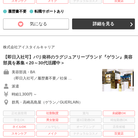
スキンケア
メイク
ナチュラルコスメ
百貨店
履歴書不要
転職サポートあり
気になる
詳細を見る
株式会社アイスタイルキャリア
【即日入社可】パリ発祥のラグジュアリーブランド『ゲラン』美容
部員を募集＜20～30代活躍中＞
美容部員・BA
（即日入社可／履歴書不要／社保 …
派遣
時給1,300円 ～
群馬・高崎高島屋（ゲラン／GUERLAIN）
正社員登用
社割制度
賞与
未経験OK
学生OK
男女歓迎
週3日勤務OK
時短勤務OK
ネイルOK
ノルマなし
オープニング
店長候補
スキンケア
メイク
ナチュラルコスメ
百貨店