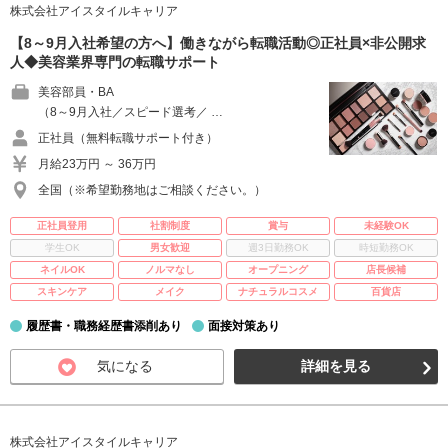
株式会社アイスタイルキャリア
【8～9月入社希望の方へ】働きながら転職活動◎正社員×非公開求
人◆美容業界専門の転職サポート
美容部員・BA
（8～9月入社／スピード選考／ …
正社員（無料転職サポート付き）
月給23万円 ～ 36万円
全国（※希望勤務地はご相談ください。）
正社員登用
社割制度
賞与
未経験OK
学生OK
男女歓迎
週3日勤務OK
時短勤務OK
ネイルOK
ノルマなし
オープニング
店長候補
スキンケア
メイク
ナチュラルコスメ
百貨店
履歴書・職務経歴書添削あり
面接対策あり
気になる
詳細を見る
株式会社アイスタイルキャリア