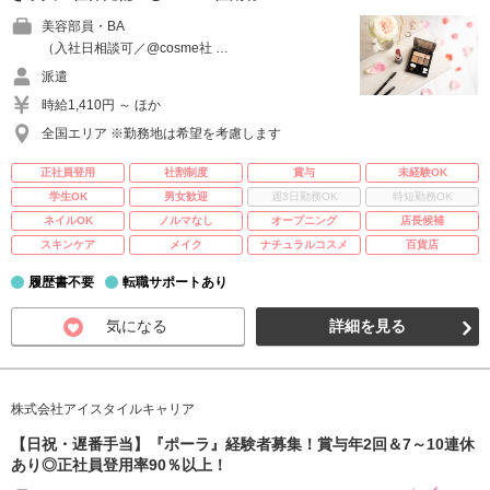
美容部員・BA
（入社日相談可／@cosme社 …
派遣
時給1,410円 ～ ほか
全国エリア ※勤務地は希望を考慮します
正社員登用
社割制度
賞与
未経験OK
学生OK
男女歓迎
週3日勤務OK
時短勤務OK
ネイルOK
ノルマなし
オープニング
店長候補
スキンケア
メイク
ナチュラルコスメ
百貨店
履歴書不要
転職サポートあり
気になる
詳細を見る
株式会社アイスタイルキャリア
【日祝・遅番手当】『ポーラ』経験者募集！賞与年2回＆7～10連休
あり◎正社員登用率90％以上！