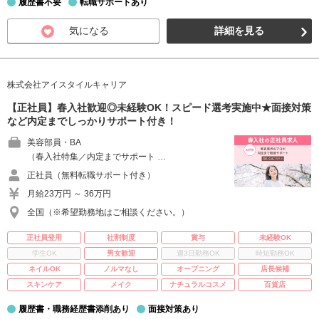
履歴書不要
転職サポートあり
気になる
詳細を見る
株式会社アイスタイルキャリア
【正社員】春入社歓迎◎未経験OK！スピード選考実施中★面接対策
など内定までしっかりサポート付き！
美容部員・BA
（春入社特集／内定までサポート …
正社員（無料転職サポート付き）
月給23万円 ～ 36万円
全国（※希望勤務地はご相談ください。）
正社員登用
社割制度
賞与
未経験OK
学生OK
男女歓迎
週3日勤務OK
時短勤務OK
ネイルOK
ノルマなし
オープニング
店長候補
スキンケア
メイク
ナチュラルコスメ
百貨店
履歴書・職務経歴書添削あり
面接対策あり