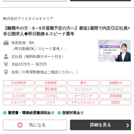
株式会社アイスタイルキャリア
【離職中の方・8～9月退職予定の方へ】最短1週間で内定◎正社員×
非公開求人◆即日勤務＆スピード選考
美容部員・BA
（即日勤務OK／スピード選考／ …
正社員（無料転職サポート付き）
月給23万円 ～ 36万円
全国（※希望勤務地はご相談ください。）
正社員登用
社割制度
賞与
未経験OK
学生OK
男女歓迎
週3日勤務OK
時短勤務OK
ネイルOK
ノルマなし
オープニング
店長候補
スキンケア
メイク
ナチュラルコスメ
百貨店
履歴書・職務経歴書添削あり
面接対策あり
気になる
詳細を見る