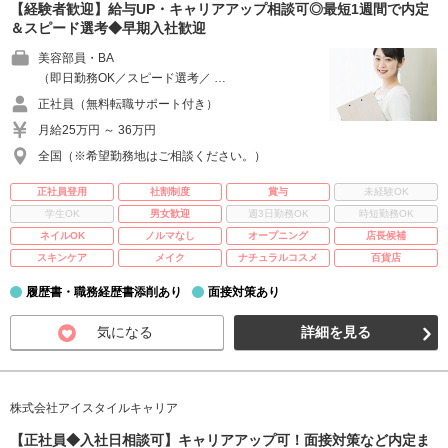
【経験者歓迎】給与UP・キャリアアップ相談可◎最短1週間で内定
＆スピード選考◆早期入社歓迎
美容部員・BA
（即日勤務OK／スピード選考／ …
正社員（無料転職サポート付き）
月給25万円 ～ 36万円
全国（※希望勤務地はご相談ください。）
正社員登用
社割制度
賞与
未経験OK
学生OK
男女歓迎
週3日勤務OK
時短勤務OK
ネイルOK
ノルマなし
オープニング
店長候補
スキンケア
メイク
ナチュラルコスメ
百貨店
履歴書・職務経歴書添削あり
面接対策あり
気になる
詳細を見る
株式会社アイスタイルキャリア
【正社員◆入社日相談可】キャリアアップ可！面接対策など内定ま