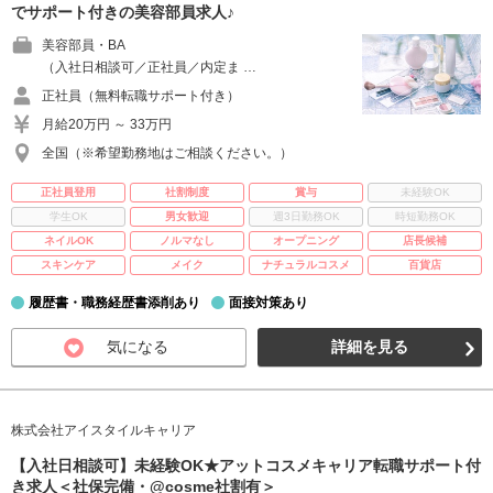
でサポート付きの美容部員求人♪
美容部員・BA
（入社日相談可／正社員／内定ま …
正社員（無料転職サポート付き）
月給20万円 ～ 33万円
全国（※希望勤務地はご相談ください。）
正社員登用
社割制度
賞与
未経験OK
学生OK
男女歓迎
週3日勤務OK
時短勤務OK
ネイルOK
ノルマなし
オープニング
店長候補
スキンケア
メイク
ナチュラルコスメ
百貨店
履歴書・職務経歴書添削あり
面接対策あり
気になる
詳細を見る
株式会社アイスタイルキャリア
【入社日相談可】未経験OK★アットコスメキャリア転職サポート付
き求人＜社保完備・@cosme社割有＞