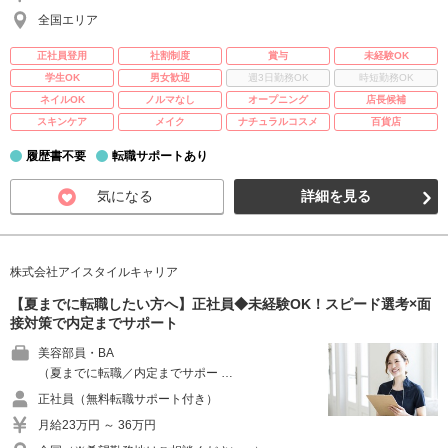
全国エリア
正社員登用
社割制度
賞与
未経験OK
学生OK
男女歓迎
週3日勤務OK
時短勤務OK
ネイルOK
ノルマなし
オープニング
店長候補
スキンケア
メイク
ナチュラルコスメ
百貨店
履歴書不要
転職サポートあり
気になる
詳細を見る
株式会社アイスタイルキャリア
【夏までに転職したい方へ】正社員◆未経験OK！スピード選考×面
接対策で内定までサポート
美容部員・BA
（夏までに転職／内定までサポー …
正社員（無料転職サポート付き）
月給23万円 ～ 36万円