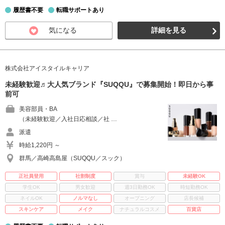
履歴書不要
転職サポートあり
気になる
詳細を見る
株式会社アイスタイルキャリア
未経験歓迎♬大人気ブランド『SUQQU』で募集開始！即日から事
前可
美容部員・BA
（未経験歓迎／入社日応相談／社 …
派遣
時給1,220円 ～
群馬／高崎高島屋（SUQQU／スック）
正社員登用
社割制度
賞与
未経験OK
学生OK
男女歓迎
週3日勤務OK
時短勤務OK
ネイルOK
ノルマなし
オープニング
店長候補
スキンケア
メイク
ナチュラルコスメ
百貨店