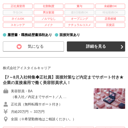
正社員登用
社割制度
賞与
未経験OK
学生OK
男女歓迎
週3日勤務OK
時短勤務OK
ネイルOK
ノルマなし
オープニング
店長候補
スキンケア
メイク
ナチュラルコスメ
百貨店
履歴書・職務経歴書添削あり
面接対策あり
気になる
詳細を見る
株式会社アイスタイルキャリア
【7～8月入社特集◆正社員】面接対策など内定までサポート付き★
企業の直接雇用で働く美容部員求人！
美容部員・BA
（春入社／内定までサポート／人 …
正社員（無料転職サポート付き）
月給20万円 ～ 33万円
全国（※希望勤務地はご相談ください。）