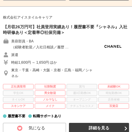
株式会社アイスタイルキャリア
【月収26万円可】社員登用実績あり！履歴書不要『シャネル』入社
時研修あり＜定着率◎社保完備＞
美容部員・BA
（経験者歓迎／入社日相談／履歴 …
派遣
時給1,600円 ～ 1,650円 ほか
東京・千葉・高崎・大阪・京都・広島・福岡／シャ
ネル
正社員登用
社割制度
賞与
未経験OK
学生OK
男女歓迎
週3日勤務OK
時短勤務OK
ネイルOK
ノルマなし
オープニング
店長候補
スキンケア
メイク
ナチュラルコスメ
百貨店
履歴書不要
転職サポートあり
気になる
詳細を見る