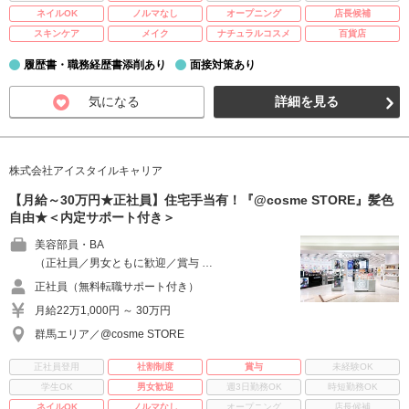
ネイルOK
ノルマなし
オープニング
店長候補
スキンケア
メイク
ナチュラルコスメ
百貨店
履歴書・職務経歴書添削あり
面接対策あり
気になる
詳細を見る
株式会社アイスタイルキャリア
【月給～30万円★正社員】住宅手当有！『@cosme STORE』髪色
自由★＜内定サポート付き＞
美容部員・BA
（正社員／男女ともに歓迎／賞与 …
正社員（無料転職サポート付き）
月給22万1,000円 ～ 30万円
群馬エリア／@cosme STORE
正社員登用
社割制度
賞与
未経験OK
学生OK
男女歓迎
週3日勤務OK
時短勤務OK
ネイルOK
ノルマなし
オープニング
店長候補