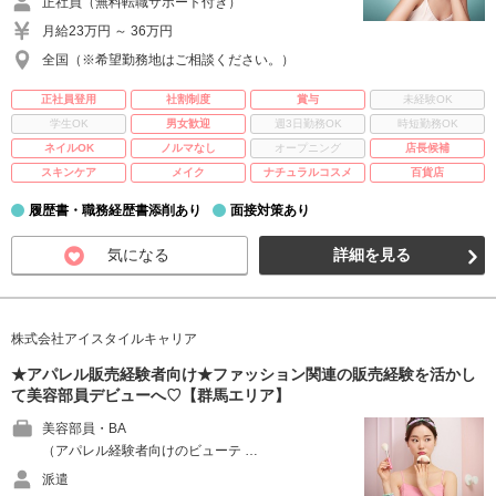
正社員（無料転職サポート付き）
月給23万円 ～ 36万円
全国（※希望勤務地はご相談ください。）
正社員登用
社割制度
賞与
未経験OK
学生OK
男女歓迎
週3日勤務OK
時短勤務OK
ネイルOK
ノルマなし
オープニング
店長候補
スキンケア
メイク
ナチュラルコスメ
百貨店
履歴書・職務経歴書添削あり
面接対策あり
気になる
詳細を見る
株式会社アイスタイルキャリア
★アパレル販売経験者向け★ファッション関連の販売経験を活かし
て美容部員デビューへ♡【群馬エリア】
美容部員・BA
（アパレル経験者向けのビューテ …
派遣