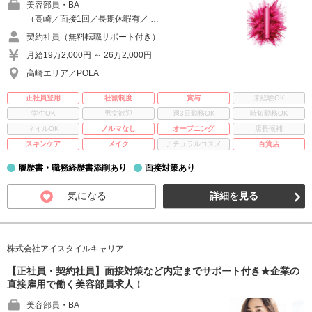
美容部員・BA
（高崎／面接1回／長期休暇有／ …
契約社員（無料転職サポート付き）
月給19万2,000円 ～ 26万2,000円
高崎エリア／POLA
正社員登用
社割制度
賞与
未経験OK
学生OK
男女歓迎
週3日勤務OK
時短勤務OK
ネイルOK
ノルマなし
オープニング
店長候補
スキンケア
メイク
ナチュラルコスメ
百貨店
履歴書・職務経歴書添削あり
面接対策あり
気になる
詳細を見る
株式会社アイスタイルキャリア
【正社員・契約社員】面接対策など内定までサポート付き★企業の
直接雇用で働く美容部員求人！
美容部員・BA