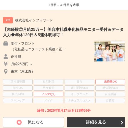
1件目～30件目を表示
株式会社インフォワード
PR
【未経験◎月給25万～】美容本社職◆化粧品モニター受付＆データ
入力◆年休129日＆5連休取得可！
受付・フロント
（化粧品モニターテスト業務／正 …
正社員
月給25万円 ～
東京（恵比寿）
正社員登用
社割制度
賞与
未経験OK
学生OK
男女歓迎
週3日勤務OK
時短勤務OK
ネイルOK
ノルマなし
オープニング
店長候補
スキンケア
メイク
ナチュラルコスメ
百貨店
締切：2026年8月17日(月) 23時59分
気になる
詳細を見る