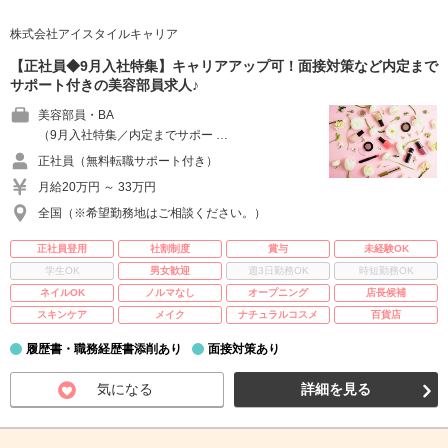
株式会社アイスタイルキャリア
【正社員◆9月入社特集】キャリアアップ可！面接対策など内定まで
サポート付きの美容部員求人♪
美容部員・BA
（9月入社特集／内定までサポー …
正社員（無料転職サポート付き）
月給20万円 ～ 33万円
全国（※希望勤務地はご相談ください。）
正社員登用
社割制度
賞与
未経験OK
学生OK
男女歓迎
週3日勤務OK
時短勤務OK
ネイルOK
ノルマなし
オープニング
店長候補
スキンケア
メイク
ナチュラルコスメ
百貨店
履歴書・職務経歴書添削あり
面接対策あり
気になる
詳細を見る