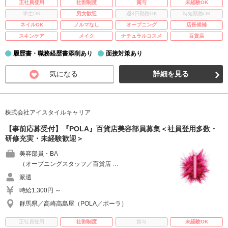
正社員登用
社割制度
賞与
未経験OK
学生OK
男女歓迎
週3日勤務OK
時短勤務OK
ネイルOK
ノルマなし
オープニング
店長候補
スキンケア
メイク
ナチュラルコスメ
百貨店
履歴書・職務経歴書添削あり
面接対策あり
気になる
詳細を見る
株式会社アイスタイルキャリア
【事前応募受付】『POLA』百貨店美容部員募集＜社員登用多数・
研修充実・未経験歓迎＞
美容部員・BA
（オープニングスタッフ／百貨店 …
派遣
時給1,300円 ～
群馬県／高崎高島屋（POLA／ポーラ）
正社員登用
社割制度
賞与
未経験OK