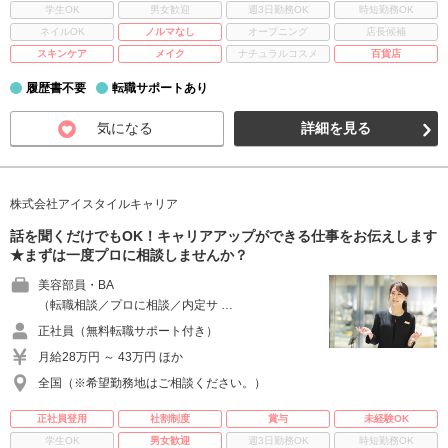
学生OK
男女歓迎
週3日勤務OK
時短勤務OK
ネイルOK
ノルマなし
オープニング
店長候補
スキンケア
メイク
ナチュラルコスメ
百貨店
履歴書不要
転職サポートあり
気になる
詳細を見る
株式会社アイスタイルキャリア
話を聞くだけでもOK！キャリアアップができる仕事をお伝えします
★まずは一度プロに相談しませんか？
美容部員・BA
（転職相談／プロに相談／内定サ …
正社員（無料転職サポート付き）
月給28万円 ～ 43万円 ほか
全国（※希望勤務地はご相談ください。）
正社員登用
社割制度
賞与
未経験OK
学生OK
男女歓迎
週3日勤務OK
時短勤務OK