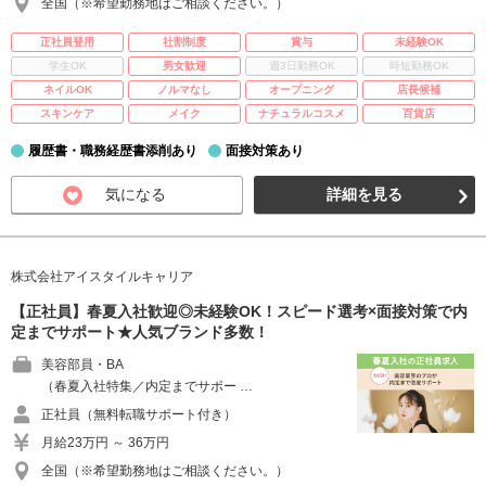
全国（※希望勤務地はご相談ください。）
正社員登用
社割制度
賞与
未経験OK
学生OK
男女歓迎
週3日勤務OK
時短勤務OK
ネイルOK
ノルマなし
オープニング
店長候補
スキンケア
メイク
ナチュラルコスメ
百貨店
履歴書・職務経歴書添削あり
面接対策あり
気になる
詳細を見る
株式会社アイスタイルキャリア
【正社員】春夏入社歓迎◎未経験OK！スピード選考×面接対策で内
定までサポート★人気ブランド多数！
美容部員・BA
（春夏入社特集／内定までサポー …
正社員（無料転職サポート付き）
月給23万円 ～ 36万円
全国（※希望勤務地はご相談ください。）