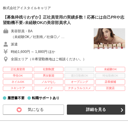
株式会社アイスタイルキャリア
【募集枠残りわずか】正社員登用の実績多数！応募には自己PRや志
望動機不要♪未経験OKの美容部員求人
美容部員・BA
（未経験OK／社割有／社保◎／ …
派遣
時給1,600円 ～ 1,880円 ほか
全国エリア（※希望勤務地はご相談ください。）
正社員登用
社割制度
賞与
未経験OK
学生OK
男女歓迎
週3日勤務OK
時短勤務OK
ネイルOK
ノルマなし
オープニング
店長候補
スキンケア
メイク
ナチュラルコスメ
百貨店
履歴書不要
転職サポートあり
気になる
詳細を見る