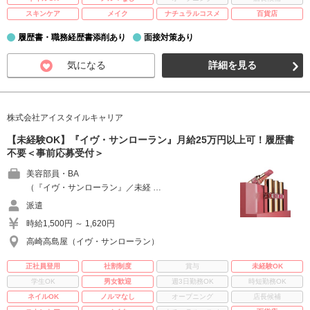
スキンケア
メイク
ナチュラルコスメ
百貨店
履歴書・職務経歴書添削あり
面接対策あり
気になる
詳細を見る
株式会社アイスタイルキャリア
【未経験OK】『イヴ・サンローラン』月給25万円以上可！履歴書
不要＜事前応募受付＞
美容部員・BA
（『イヴ・サンローラン』／未経 …
派遣
時給1,500円 ～ 1,620円
高崎高島屋（イヴ・サンローラン）
正社員登用
社割制度
賞与
未経験OK
学生OK
男女歓迎
週3日勤務OK
時短勤務OK
ネイルOK
ノルマなし
オープニング
店長候補