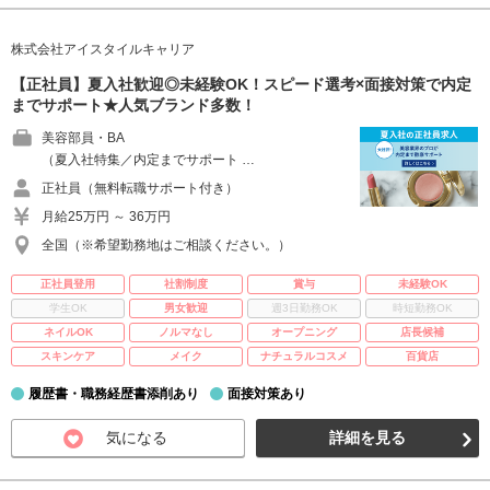
株式会社アイスタイルキャリア
【正社員】夏入社歓迎◎未経験OK！スピード選考×面接対策で内定
までサポート★人気ブランド多数！
美容部員・BA
（夏入社特集／内定までサポート …
正社員（無料転職サポート付き）
月給25万円 ～ 36万円
全国（※希望勤務地はご相談ください。）
正社員登用
社割制度
賞与
未経験OK
学生OK
男女歓迎
週3日勤務OK
時短勤務OK
ネイルOK
ノルマなし
オープニング
店長候補
スキンケア
メイク
ナチュラルコスメ
百貨店
履歴書・職務経歴書添削あり
面接対策あり
気になる
詳細を見る