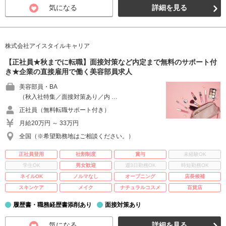
気になる
詳細を見る
株式会社アイスタイルキャリア
【正社員★秋までに転職】面接対策など内定まで無料のサポート付
き★企業の直接雇用で働く美容部員求人
美容部員・BA
（秋入社特集／面接対策あり／内 …
正社員（無料転職サポート付き）
月給20万円 ～ 33万円
全国（※希望勤務地はご相談ください。）
正社員登用
社割制度
賞与
未経験OK
学生OK
男女歓迎
週3日勤務OK
時短勤務OK
ネイルOK
ノルマなし
オープニング
店長候補
スキンケア
メイク
ナチュラルコスメ
百貨店
履歴書・職務経歴書添削あり
面接対策あり
気になる
詳細を見る