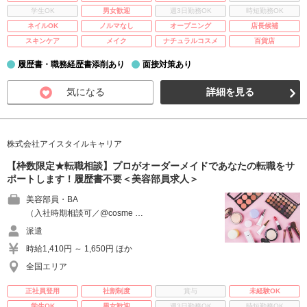
学生OK
男女歓迎
週3日勤務OK
時短勤務OK
ネイルOK
ノルマなし
オープニング
店長候補
スキンケア
メイク
ナチュラルコスメ
百貨店
履歴書・職務経歴書添削あり
面接対策あり
気になる
詳細を見る
株式会社アイスタイルキャリア
【枠数限定★転職相談】プロがオーダーメイドであなたの転職をサ
ポートします！履歴書不要＜美容部員求人＞
美容部員・BA
（入社時期相談可／@cosme …
派遣
時給1,410円 ～ 1,650円 ほか
全国エリア
正社員登用
社割制度
賞与
未経験OK
学生OK
男女歓迎
週3日勤務OK
時短勤務OK