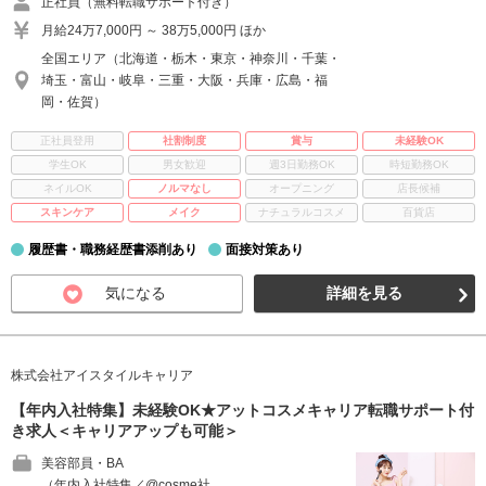
正社員（無料転職サポート付き）
月給24万7,000円 ～ 38万5,000円 ほか
全国エリア（北海道・栃木・東京・神奈川・千葉・
埼玉・富山・岐阜・三重・大阪・兵庫・広島・福
岡・佐賀）
正社員登用
社割制度
賞与
未経験OK
学生OK
男女歓迎
週3日勤務OK
時短勤務OK
ネイルOK
ノルマなし
オープニング
店長候補
スキンケア
メイク
ナチュラルコスメ
百貨店
履歴書・職務経歴書添削あり
面接対策あり
気になる
詳細を見る
株式会社アイスタイルキャリア
【年内入社特集】未経験OK★アットコスメキャリア転職サポート付
き求人＜キャリアアップも可能＞
美容部員・BA
（年内入社特集／@cosme社 …