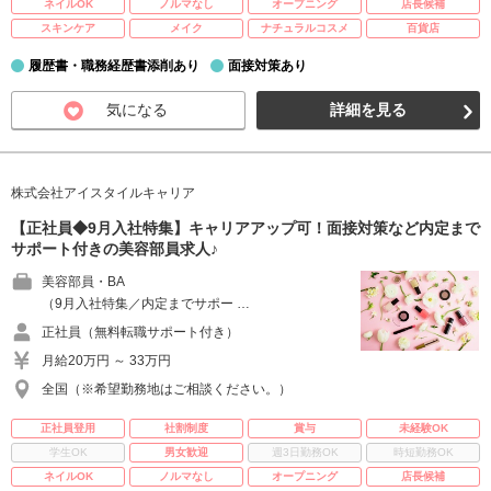
ネイルOK
ノルマなし
オープニング
店長候補
スキンケア
メイク
ナチュラルコスメ
百貨店
履歴書・職務経歴書添削あり
面接対策あり
気になる
詳細を見る
株式会社アイスタイルキャリア
【正社員◆9月入社特集】キャリアアップ可！面接対策など内定まで
サポート付きの美容部員求人♪
美容部員・BA
（9月入社特集／内定までサポー …
正社員（無料転職サポート付き）
月給20万円 ～ 33万円
全国（※希望勤務地はご相談ください。）
正社員登用
社割制度
賞与
未経験OK
学生OK
男女歓迎
週3日勤務OK
時短勤務OK
ネイルOK
ノルマなし
オープニング
店長候補