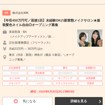
株式会社IMK
PR
【年収450万円可／面接1回】未経験OKの新業態メイクサロン★服
装髪色ネイル自由◎オープニング募集
美容部員・BA
（メイクアップアーティスト／副 …
正社員/業務委託（フリーランス）
月給23万円 ～ 30万円 ほか
東京（渋谷・新宿）神奈川（横浜 ※新店）＼オープ
ニング募集／
正社員登用
社割制度
賞与
未経験OK
学生OK
男女歓迎
週3日勤務OK
時短勤務OK
ネイルOK
ノルマなし
オープニング
店長候補
スキンケア
メイク
ナチュラルコスメ
百貨店
締切：2026年8月20日(木) 23時59分
気になる
詳細を見る