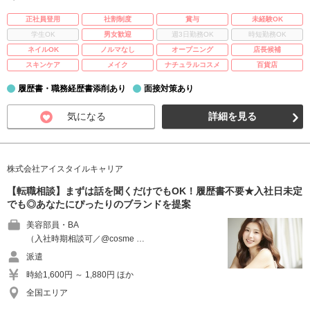
正社員登用
社割制度
賞与
未経験OK
学生OK
男女歓迎
週3日勤務OK
時短勤務OK
ネイルOK
ノルマなし
オープニング
店長候補
スキンケア
メイク
ナチュラルコスメ
百貨店
履歴書・職務経歴書添削あり
面接対策あり
気になる
詳細を見る
株式会社アイスタイルキャリア
【転職相談】まずは話を聞くだけでもOK！履歴書不要★入社日未定
でも◎あなたにぴったりのブランドを提案
美容部員・BA
（入社時期相談可／@cosme …
派遣
時給1,600円 ～ 1,880円 ほか
全国エリア