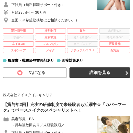
正社員（無料転職サポート付き）
月給23万円 ～ 36万円
全国（※希望勤務地はご相談ください。）
正社員登用
社割制度
賞与
未経験OK
学生OK
男女歓迎
週3日勤務OK
時短勤務OK
ネイルOK
ノルマなし
オープニング
店長候補
スキンケア
メイク
ナチュラルコスメ
百貨店
履歴書・職務経歴書添削あり
面接対策あり
気になる
詳細を見る
株式会社アイスタイルキャリア
【賞与年2回】充実の研修制度で未経験者も活躍中☆『カバーマー
ク』でベースメイクのスペシャリストへ！
美容部員・BA
（賞与複数回あり／未経験歓迎／ …
正社員（無料転職サポート付き）