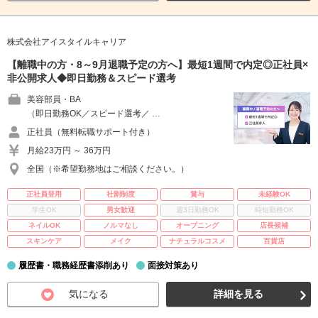
株式会社アイスタイルキャリア
【離職中の方・8～9月退職予定の方へ】最短1週間で内定◎正社員×
非公開求人◆即日勤務＆スピード選考
美容部員・BA
（即日勤務OK／スピード選考／ …
正社員（無料転職サポート付き）
月給23万円 ～ 36万円
全国（※希望勤務地はご相談ください。）
正社員登用
社割制度
賞与
未経験OK
学生OK
男女歓迎
週3日勤務OK
時短勤務OK
ネイルOK
ノルマなし
オープニング
店長候補
スキンケア
メイク
ナチュラルコスメ
百貨店
履歴書・職務経歴書添削あり
面接対策あり
気になる
詳細を見る