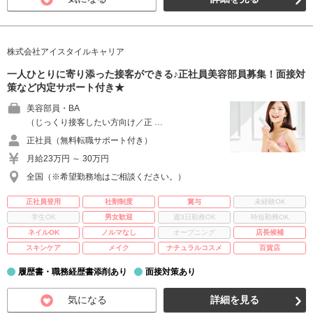
株式会社アイスタイルキャリア
一人ひとりに寄り添った接客ができる♪正社員美容部員募集！面接対
策など内定サポート付き★
美容部員・BA
（じっくり接客したい方向け／正 …
正社員（無料転職サポート付き）
月給23万円 ～ 30万円
全国（※希望勤務地はご相談ください。）
正社員登用
社割制度
賞与
未経験OK
学生OK
男女歓迎
週3日勤務OK
時短勤務OK
ネイルOK
ノルマなし
オープニング
店長候補
スキンケア
メイク
ナチュラルコスメ
百貨店
履歴書・職務経歴書添削あり
面接対策あり
気になる
詳細を見る