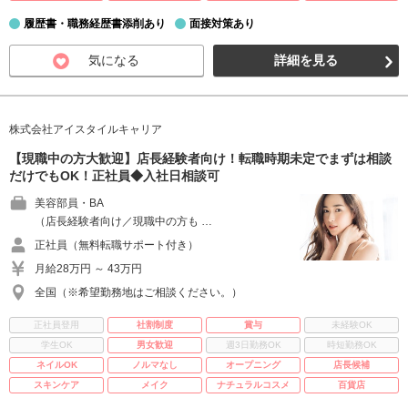
履歴書・職務経歴書添削あり
面接対策あり
気になる
詳細を見る
株式会社アイスタイルキャリア
【現職中の方大歓迎】店長経験者向け！転職時期未定でまずは相談
だけでもOK！正社員◆入社日相談可
美容部員・BA
（店長経験者向け／現職中の方も …
正社員（無料転職サポート付き）
月給28万円 ～ 43万円
全国（※希望勤務地はご相談ください。）
正社員登用
社割制度
賞与
未経験OK
学生OK
男女歓迎
週3日勤務OK
時短勤務OK
ネイルOK
ノルマなし
オープニング
店長候補
スキンケア
メイク
ナチュラルコスメ
百貨店