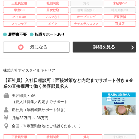
正社員登用
社割制度
賞与
未経験OK
学生OK
男女歓迎
週3日勤務OK
時短勤務OK
ネイルOK
ノルマなし
オープニング
店長候補
スキンケア
メイク
ナチュラルコスメ
百貨店
履歴書不要
転職サポートあり
気になる
詳細を見る
株式会社アイスタイルキャリア
【正社員】入社日相談可！面接対策など内定までサポート付き★企
業の直接雇用で働く美容部員求人
美容部員・BA
（夏入社特集／内定までサポート …
正社員（無料転職サポート付き）
月給23万円 ～ 36万円
全国（※希望勤務地はご相談ください。）
正社員登用
社割制度
賞与
未経験OK