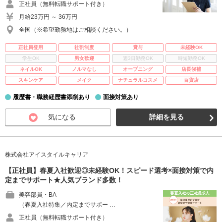
正社員（無料転職サポート付き）
月給23万円 ～ 36万円
全国（※希望勤務地はご相談ください。）
正社員登用
社割制度
賞与
未経験OK
学生OK
男女歓迎
週3日勤務OK
時短勤務OK
ネイルOK
ノルマなし
オープニング
店長候補
スキンケア
メイク
ナチュラルコスメ
百貨店
履歴書・職務経歴書添削あり
面接対策あり
気になる
詳細を見る
株式会社アイスタイルキャリア
【正社員】春夏入社歓迎◎未経験OK！スピード選考×面接対策で内
定までサポート★人気ブランド多数！
美容部員・BA
（春夏入社特集／内定までサポー …
正社員（無料転職サポート付き）