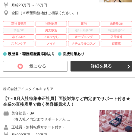
月給23万円 ～ 36万円
全国（※希望勤務地はご相談ください。）
正社員登用
社割制度
賞与
未経験OK
学生OK
男女歓迎
週3日勤務OK
時短勤務OK
ネイルOK
ノルマなし
オープニング
店長候補
スキンケア
メイク
ナチュラルコスメ
百貨店
履歴書・職務経歴書添削あり
面接対策あり
気になる
詳細を見る
株式会社アイスタイルキャリア
【7～8月入社特集◆正社員】面接対策など内定までサポート付き★
企業の直接雇用で働く美容部員求人！
美容部員・BA
（春入社／内定までサポート／人 …
正社員（無料転職サポート付き）