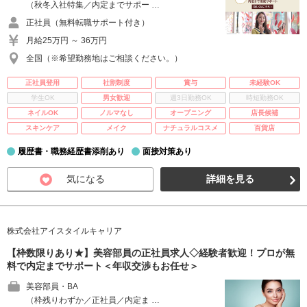
（秋冬入社特集／内定までサポー …
正社員（無料転職サポート付き）
月給25万円 ～ 36万円
全国（※希望勤務地はご相談ください。）
正社員登用
社割制度
賞与
未経験OK
学生OK
男女歓迎
週3日勤務OK
時短勤務OK
ネイルOK
ノルマなし
オープニング
店長候補
スキンケア
メイク
ナチュラルコスメ
百貨店
履歴書・職務経歴書添削あり
面接対策あり
気になる
詳細を見る
株式会社アイスタイルキャリア
【枠数限りあり★】美容部員の正社員求人◇経験者歓迎！プロが無
料で内定までサポート＜年収交渉もお任せ＞
美容部員・BA
（枠残りわずか／正社員／内定ま …