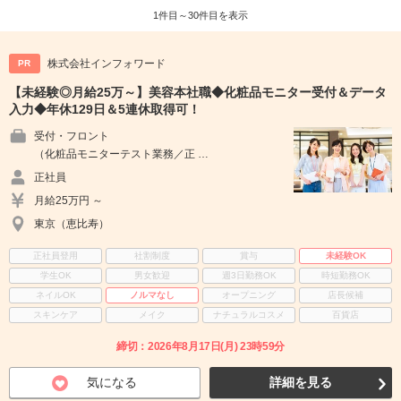
1件目～30件目を表示
株式会社インフォワード
PR
【未経験◎月給25万～】美容本社職◆化粧品モニター受付＆データ
入力◆年休129日＆5連休取得可！
受付・フロント
（化粧品モニターテスト業務／正 …
正社員
月給25万円 ～
東京（恵比寿）
正社員登用
社割制度
賞与
未経験OK
学生OK
男女歓迎
週3日勤務OK
時短勤務OK
ネイルOK
ノルマなし
オープニング
店長候補
スキンケア
メイク
ナチュラルコスメ
百貨店
締切：2026年8月17日(月) 23時59分
気になる
詳細を見る