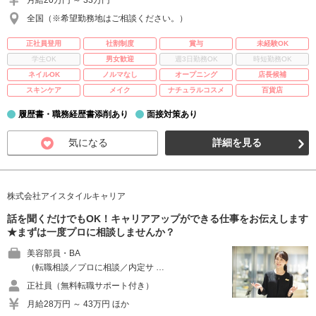
月給20万円 ～ 33万円
全国（※希望勤務地はご相談ください。）
正社員登用
社割制度
賞与
未経験OK
学生OK
男女歓迎
週3日勤務OK
時短勤務OK
ネイルOK
ノルマなし
オープニング
店長候補
スキンケア
メイク
ナチュラルコスメ
百貨店
履歴書・職務経歴書添削あり
面接対策あり
気になる
詳細を見る
株式会社アイスタイルキャリア
話を聞くだけでもOK！キャリアアップができる仕事をお伝えします
★まずは一度プロに相談しませんか？
美容部員・BA
（転職相談／プロに相談／内定サ …
正社員（無料転職サポート付き）
月給28万円 ～ 43万円 ほか