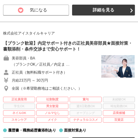
気になる
詳細を見る
株式会社アイスタイルキャリア
【ブランク歓迎】内定サポート付きの正社員美容部員★面接対策・
書類添削・条件交渉まで安心サポート！
美容部員・BA
（ブランクOK／正社員／内定ま …
正社員（無料転職サポート付き）
月給23万円 ～ 30万円
全国（※希望勤務地はご相談ください。）
正社員登用
社割制度
賞与
未経験OK
学生OK
男女歓迎
週3日勤務OK
時短勤務OK
ネイルOK
ノルマなし
オープニング
店長候補
スキンケア
メイク
ナチュラルコスメ
百貨店
履歴書・職務経歴書添削あり
面接対策あり