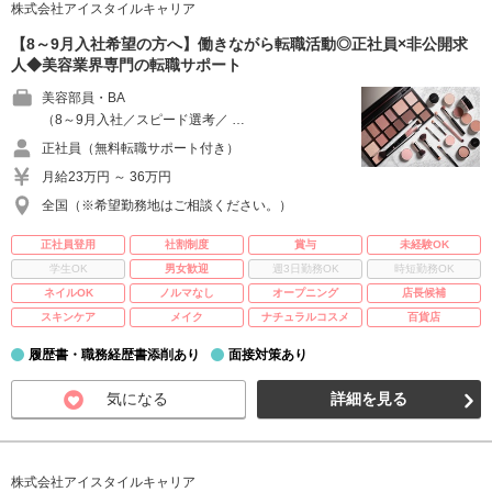
株式会社アイスタイルキャリア
【8～9月入社希望の方へ】働きながら転職活動◎正社員×非公開求
人◆美容業界専門の転職サポート
美容部員・BA
（8～9月入社／スピード選考／ …
正社員（無料転職サポート付き）
月給23万円 ～ 36万円
全国（※希望勤務地はご相談ください。）
正社員登用
社割制度
賞与
未経験OK
学生OK
男女歓迎
週3日勤務OK
時短勤務OK
ネイルOK
ノルマなし
オープニング
店長候補
スキンケア
メイク
ナチュラルコスメ
百貨店
履歴書・職務経歴書添削あり
面接対策あり
気になる
詳細を見る
株式会社アイスタイルキャリア