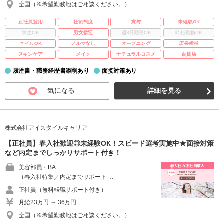
全国（※希望勤務地はご相談ください。）
正社員登用
社割制度
賞与
未経験OK
学生OK
男女歓迎
週3日勤務OK
時短勤務OK
ネイルOK
ノルマなし
オープニング
店長候補
スキンケア
メイク
ナチュラルコスメ
百貨店
履歴書・職務経歴書添削あり
面接対策あり
気になる
詳細を見る
株式会社アイスタイルキャリア
【正社員】春入社歓迎◎未経験OK！スピード選考実施中★面接対策
など内定までしっかりサポート付き！
美容部員・BA
（春入社特集／内定までサポート …
正社員（無料転職サポート付き）
月給23万円 ～ 36万円
全国（※希望勤務地はご相談ください。）