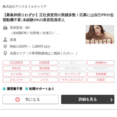
株式会社アイスタイルキャリア
【募集枠残りわずか】正社員登用の実績多数！応募には自己PRや志
望動機不要♪未経験OKの美容部員求人
美容部員・BA
（未経験OK／社割有／社保◎／ …
派遣
時給1,600円 ～ 1,880円 ほか
全国エリア（※希望勤務地はご相談ください。）
正社員登用
社割制度
賞与
未経験OK
学生OK
男女歓迎
週3日勤務OK
時短勤務OK
ネイルOK
ノルマなし
オープニング
店長候補
スキンケア
メイク
ナチュラルコスメ
百貨店
履歴書不要
転職サポートあり
気になる
詳細を見る