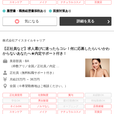
スキンケア
メイク
ナチュラルコスメ
百貨店
履歴書・職務経歴書添削あり
面接対策あり
気になる
詳細を見る
株式会社アイスタイルキャリア
【正社員など】求人選びに迷ったらコレ！何に応募したらいいかわ
からないあなたへ★内定サポート付き！
美容部員・BA
（枠数アリ／全国／正社員／内定 …
正社員（無料転職サポート付き）
月給23万円 ～ 36万円
全国（※希望勤務地はご相談ください。）
正社員登用
社割制度
賞与
未経験OK
学生OK
男女歓迎
週3日勤務OK
時短勤務OK
ネイルOK
ノルマなし
オープニング
店長候補
スキンケア
メイク
ナチュラルコスメ
百貨店