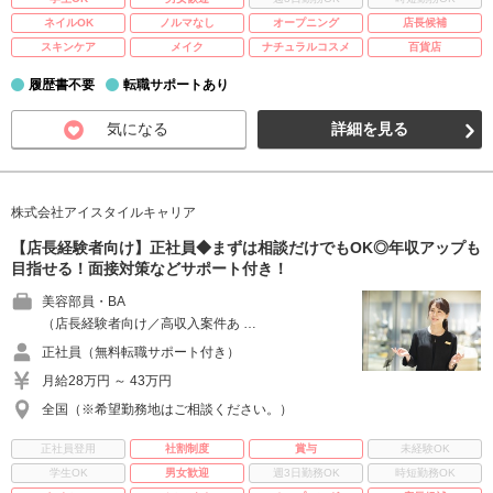
ネイルOK
ノルマなし
オープニング
店長候補
スキンケア
メイク
ナチュラルコスメ
百貨店
履歴書不要
転職サポートあり
気になる
詳細を見る
株式会社アイスタイルキャリア
【店長経験者向け】正社員◆まずは相談だけでもOK◎年収アップも
目指せる！面接対策などサポート付き！
美容部員・BA
（店長経験者向け／高収入案件あ …
正社員（無料転職サポート付き）
月給28万円 ～ 43万円
全国（※希望勤務地はご相談ください。）
正社員登用
社割制度
賞与
未経験OK
学生OK
男女歓迎
週3日勤務OK
時短勤務OK