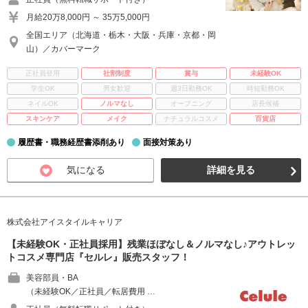
月給20万8,000円 ～ 35万5,000円
全国エリア（北海道・栃木・大阪・兵庫・京都・岡
山）／カバーマーク
正社員登用
社割制度
賞与
未経験OK
学生OK
男女歓迎
週3日勤務OK
時短勤務OK
ネイルOK
ノルマなし
オープニング
店長候補
スキンケア
メイク
ナチュラルコスメ
百貨店
履歴書・職務経歴書添削あり
面接対策あり
気になる
詳細を見る
株式会社アイスタイルキャリア
【未経験OK・正社員採用】残業ほぼなし＆ノルマなし♪アウトレッ
トコスメ専門店『セルレ』販売スタッフ！
美容部員・BA
（未経験OK／正社員／転居費用 …