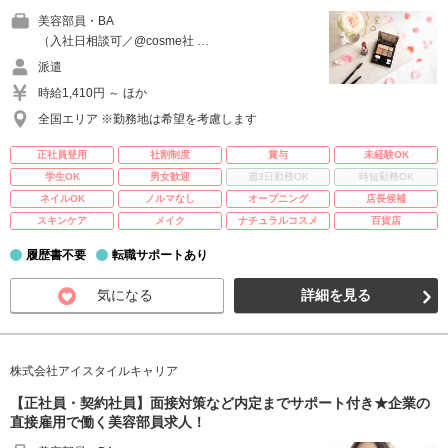
美容部員・BA
（入社日相談可／@cosme社 …
派遣
時給1,410円 ～ ほか
全国エリア ※勤務地は希望を考慮します
正社員登用
社割制度
賞与
未経験OK
学生OK
男女歓迎
週3日勤務OK
時短勤務OK
ネイルOK
ノルマなし
オープニング
店長候補
スキンケア
メイク
ナチュラルコスメ
百貨店
履歴書不要
転職サポートあり
気になる
詳細を見る
株式会社アイスタイルキャリア
【正社員・契約社員】面接対策など内定までサポート付き★企業の
直接雇用で働く美容部員求人！