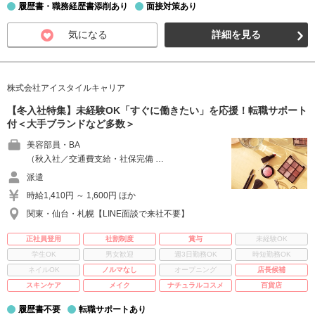
履歴書・職務経歴書添削あり
面接対策あり
気になる
詳細を見る
株式会社アイスタイルキャリア
【冬入社特集】未経験OK「すぐに働きたい」を応援！転職サポート
付＜大手ブランドなど多数＞
美容部員・BA
（秋入社／交通費支給・社保完備 …
派遣
時給1,410円 ～ 1,600円 ほか
関東・仙台・札幌【LINE面談で来社不要】
正社員登用
社割制度
賞与
未経験OK
学生OK
男女歓迎
週3日勤務OK
時短勤務OK
ネイルOK
ノルマなし
オープニング
店長候補
スキンケア
メイク
ナチュラルコスメ
百貨店
履歴書不要
転職サポートあり