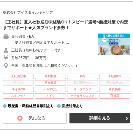
株式会社アイスタイルキャリア
【正社員】夏入社歓迎◎未経験OK！スピード選考×面接対策で内定
までサポート★人気ブランド多数！
美容部員・BA
（夏入社特集／内定までサポート …
正社員（無料転職サポート付き）
月給25万円 ～ 36万円
全国（※希望勤務地はご相談ください。）
正社員登用
社割制度
賞与
未経験OK
学生OK
男女歓迎
週3日勤務OK
時短勤務OK
ネイルOK
ノルマなし
オープニング
店長候補
スキンケア
メイク
ナチュラルコスメ
百貨店
履歴書・職務経歴書添削あり
面接対策あり
気になる
詳細を見る