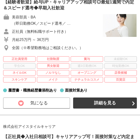
【経験者歓迎】給与UP・キャリアアップ相談可◎最短1週間で内定
＆スピード選考◆早期入社歓迎
美容部員・BA
（即日勤務OK／スピード選考／ …
正社員（無料転職サポート付き）
月給25万円 ～ 36万円
全国（※希望勤務地はご相談ください。）
正社員登用
社割制度
賞与
未経験OK
学生OK
男女歓迎
週3日勤務OK
時短勤務OK
ネイルOK
ノルマなし
オープニング
店長候補
スキンケア
メイク
ナチュラルコスメ
百貨店
履歴書・職務経歴書添削あり
面接対策あり
気になる
詳細を見る
株式会社アイスタイルキャリア
【正社員◆入社日相談可】キャリアアップ可！面接対策など内定ま