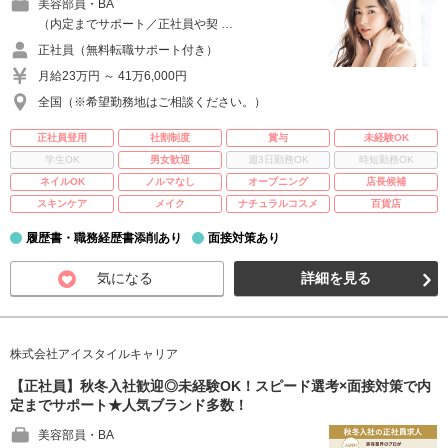
美容部員・BA
（内定までサポート／正社員や契 …
正社員（無料転職サポート付き）
月給23万円 ～ 41万6,000円
全国（※希望勤務地はご相談ください。）
正社員登用
社割制度
賞与
未経験OK
学生OK
男女歓迎
週3日勤務OK
時短勤務OK
ネイルOK
ノルマなし
オープニング
店長候補
スキンケア
メイク
ナチュラルコスメ
百貨店
履歴書・職務経歴書添削あり
面接対策あり
気になる
詳細を見る
株式会社アイスタイルキャリア
【正社員】秋冬入社歓迎◎未経験OK！スピード選考×面接対策で内
定までサポート★人気ブランド多数！
美容部員・BA