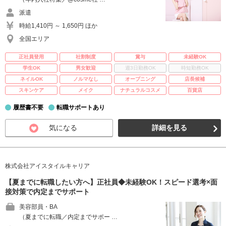
派遣
時給1,410円 ～ 1,650円 ほか
全国エリア
正社員登用
社割制度
賞与
未経験OK
学生OK
男女歓迎
週3日勤務OK
時短勤務OK
ネイルOK
ノルマなし
オープニング
店長候補
スキンケア
メイク
ナチュラルコスメ
百貨店
履歴書不要
転職サポートあり
気になる
詳細を見る
株式会社アイスタイルキャリア
【夏までに転職したい方へ】正社員◆未経験OK！スピード選考×面
接対策で内定までサポート
美容部員・BA
（夏までに転職／内定までサポー …