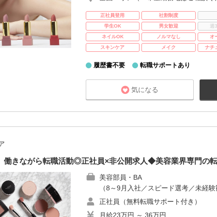
正社員登用
社割制度
学生OK
男女歓迎
週
ネイルOK
ノルマなし
オ
スキンケア
メイク
ナチ
履歴書不要
転職サポートあり
気になる
ア
へ】働きながら転職活動◎正社員×非公開求人◆美容業界専門の
美容部員・BA
（8～9月入社／スピード選考／未経験
正社員（無料転職サポート付き）
月給23万円 ～ 36万円