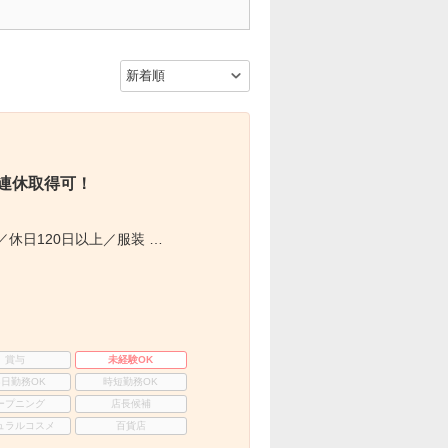
5連休取得可！
休日120日以上／服装 …
賞与
未経験OK
3日勤務OK
時短勤務OK
ープニング
店長候補
ュラルコスメ
百貨店