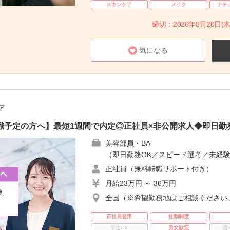
スキンケア
メイク
ナチ
締切：2026年8月20日(木
気になる
ア
職予定の方へ】最短1週間で内定◎正社員×非公開求人◆即日勤
美容部員・BA
（即日勤務OK／スピード選考／未経験
正社員（無料転職サポート付き）
月給23万円 ～ 36万円
全国（※希望勤務地はご相談ください
正社員登用
社割制度
学生OK
男女歓迎
週