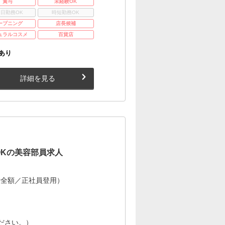
賞与
未経験OK
3日勤務OK
時短勤務OK
ープニング
店長候補
ュラルコスメ
百貨店
あり
詳細を見る
OKの美容部員求人
費全額／正社員登用）
ださい。）