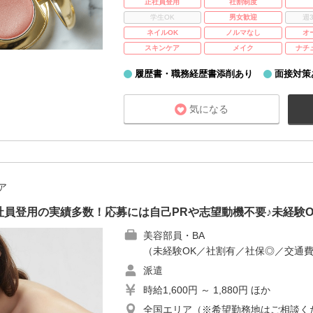
正社員登用
社割制度
学生OK
男女歓迎
週
ネイルOK
ノルマなし
オ
スキンケア
メイク
ナチ
履歴書・職務経歴書添削あり
面接対策
気になる
ア
員登用の実績多数！応募には自己PRや志望動機不要♪未経験
美容部員・BA
（未経験OK／社割有／社保◎／交通
派遣
時給1,600円 ～ 1,880円 ほか
全国エリア（※希望勤務地はご相談く