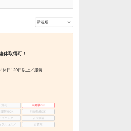
5連休取得可！
休日120日以上／服装 …
賞与
未経験OK
3日勤務OK
時短勤務OK
ープニング
店長候補
ュラルコスメ
百貨店