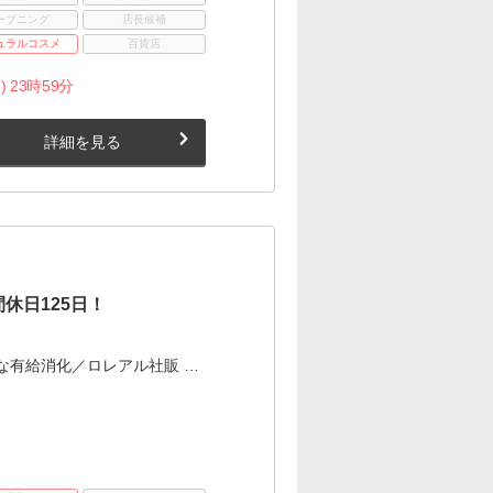
ープニング
店長候補
ュラルコスメ
百貨店
) 23時59分
詳細を見る
休日125日！
な有給消化／ロレアル社販 …