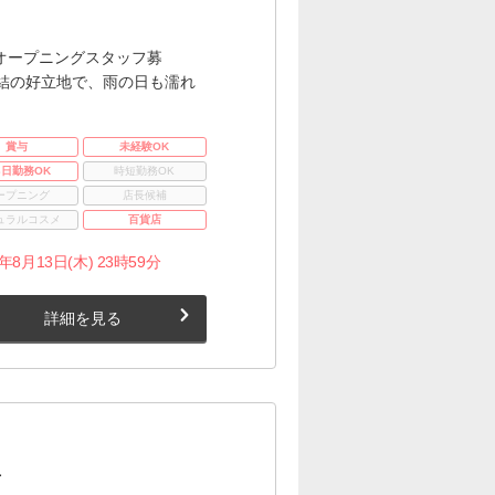
オープニングスタッフ募
結の好立地で、雨の日も濡れ
賞与
未経験OK
3日勤務OK
時短勤務OK
ープニング
店長候補
ュラルコスメ
百貨店
月13日(木) 23時59分
詳細を見る
有