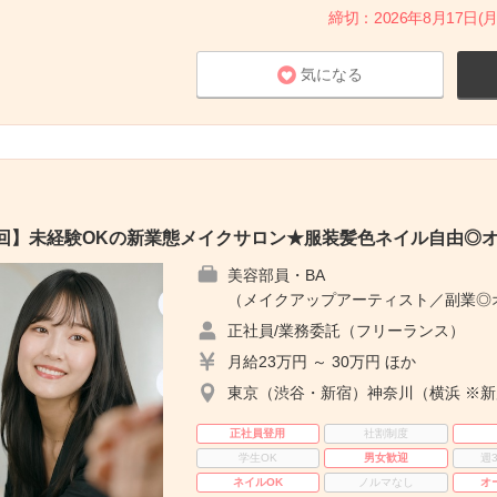
締切：2026年8月17日(月
気になる
1回】未経験OKの新業態メイクサロン★服装髪色ネイル自由◎
美容部員・BA
（メイクアップアーティスト／副業◎オ
正社員/業務委託（フリーランス）
月給23万円 ～ 30万円 ほか
東京（渋谷・新宿）神奈川（横浜 ※
正社員登用
社割制度
学生OK
男女歓迎
週
ネイルOK
ノルマなし
オ