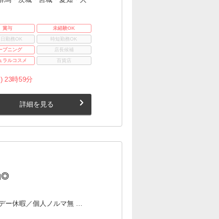
賞与
未経験OK
3日勤務OK
時短勤務OK
ープニング
店長候補
ュラルコスメ
百貨店
) 23時59分
詳細を見る
由◎
デー休暇／個人ノルマ無 …