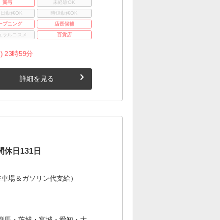
賞与
未経験OK
3日勤務OK
時短勤務OK
ープニング
店長候補
ュラルコスメ
百貨店
) 23時59分
詳細を見る
休日131日
駐車場＆ガソリン代支給）
群馬・茨城・宮城・愛知・大