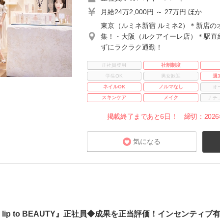
月給24万2,000円 ～ 27万円 ほか
東京（ルミネ新宿 ルミネ2）＊新店の
集！・大阪（ルクアイーレ店）＊駅直
ずにラクラク通勤！
正社員登用
社割制度
学生OK
男女歓迎
週
ネイルOK
ノルマなし
オ
スキンケア
メイク
ナチ
掲載終了まであと6日！ 締切：2026年8
気になる
r lip to BEAUTY』正社員◆成果を正当評価！インセンティブ