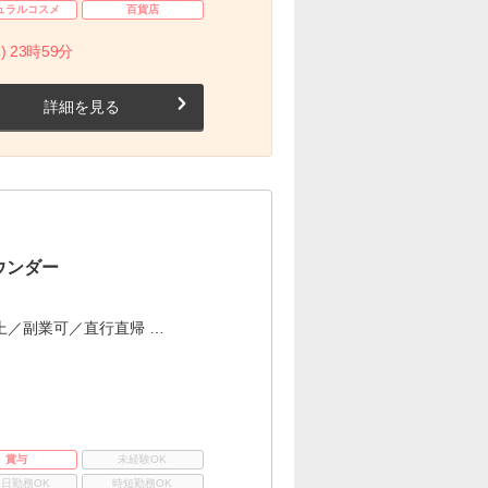
ュラルコスメ
百貨店
) 23時59分
詳細を見る
ウンダー
上／副業可／直行直帰 …
賞与
未経験OK
3日勤務OK
時短勤務OK