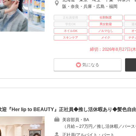
阪・奈良・兵庫・広島・福岡
正社員登用
社割制度
学生OK
男女歓迎
週
ネイルOK
ノルマなし
オ
スキンケア
メイク
ナチ
締切：2026年8月27日(木
気になる
Her lip to BEAUTY』正社員◆推し活休暇あり◆髪色自
美容部員・BA
（月給～27万円／推し活休暇／バース
正社員/アルバイト・パート