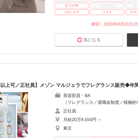
ネイルOK
ノルマなし
オ
スキンケア
メイク
ナチ
締切：2026年8月31日(月
気になる
社
円以上可／正社員】メゾン マルジェラでフレグランス販売◆年間
美容部員・BA
（フレグランス／退職金制度／積極的
正社員
月給20万9,550円 ～
東京