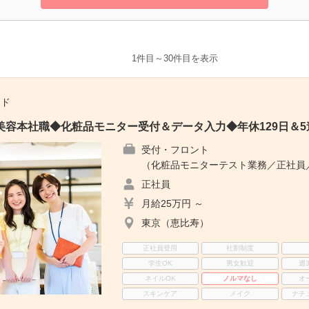
1件目～30件目を表示
ード
美容本社職◆化粧品モニター受付＆データ入力◆年休129日＆
受付・フロント
（化粧品モニターテスト業務／正社員／
正社員
月給25万円 ～
東京（恵比寿）
正社員登用
社割制度
学生OK
男女歓迎
週
ネイルOK
ノルマなし
オ
スキンケア
メイク
ナチ