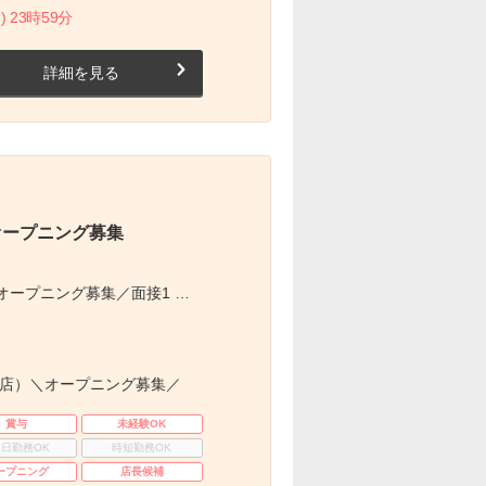
) 23時59分
詳細を見る
オープニング募集
ープニング募集／面接1 …
新店）＼オープニング募集／
賞与
未経験OK
3日勤務OK
時短勤務OK
ープニング
店長候補