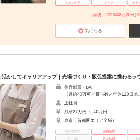
スキンケア
メイク
ナチ
締切：2026年8月20日(木
気になる
を活かしてキャリアアップ｜売場づくり・販促提案に携わるラ
美容部員・BA
（月給40万可／賞与有／年休120日以
正社員
月給27万円 ～ 40万円
東京（首都圏エリア全域）
正社員登用
社割制度
学生OK
男女歓迎
週