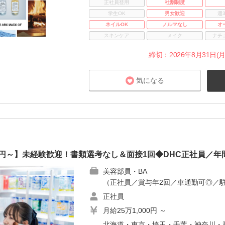
正社員登用
社割制度
学生OK
男女歓迎
週
ネイルOK
ノルマなし
オ
スキンケア
メイク
ナチ
締切：2026年8月31日(月
気になる
00円～】未経験歓迎！書類選考なし＆面接1回◆DHC正社員／年間
美容部員・BA
（正社員／賞与年2回／車通勤可◎／
正社員
月給25万1,000円 ～
北海道・東京・埼玉・千葉・神奈川・