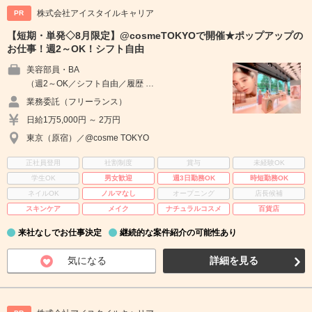
株式会社アイスタイルキャリア
PR
【短期・単発◇8月限定】@cosmeTOKYOで開催★ポップアップの
お仕事！週2～OK！シフト自由
美容部員・BA
（週2～OK／シフト自由／履歴 …
業務委託（フリーランス）
日給1万5,000円 ～ 2万円
東京（原宿）／@cosme TOKYO
正社員登用
社割制度
賞与
未経験OK
学生OK
男女歓迎
週3日勤務OK
時短勤務OK
ネイルOK
ノルマなし
オープニング
店長候補
スキンケア
メイク
ナチュラルコスメ
百貨店
来社なしでお仕事決定
継続的な案件紹介の可能性あり
気になる
詳細を見る