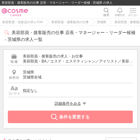
美容部員・接客販売の仕事 店長・マネージャー・リーダー候補 - 茨城県 の求人
美容部員・化粧品の求人TOP
美容部員・接客販売の仕事
茨城県
美容部員・接客販
美容部員・接客販売の仕事 店長・マネージャー・リーダー候補
- 茨城県の求人一覧
美容部員・接客販売の求人・お仕事
美容部員・BA／エステ・エステティシャン／アイリスト／美容師／受付・フロント
茨城県
茨城県全域
指定なし
希望する条件
詳細条件をみる
店長・マネージャー・リーダー候補
条件を変更する