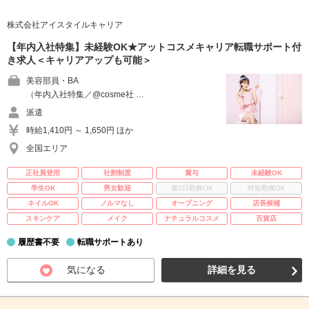
株式会社アイスタイルキャリア
【年内入社特集】未経験OK★アットコスメキャリア転職サポート付
き求人＜キャリアアップも可能＞
美容部員・BA
（年内入社特集／@cosme社 …
派遣
時給1,410円 ～ 1,650円 ほか
全国エリア
正社員登用
社割制度
賞与
未経験OK
学生OK
男女歓迎
週3日勤務OK
時短勤務OK
ネイルOK
ノルマなし
オープニング
店長候補
スキンケア
メイク
ナチュラルコスメ
百貨店
履歴書不要
転職サポートあり
気になる
詳細を見る