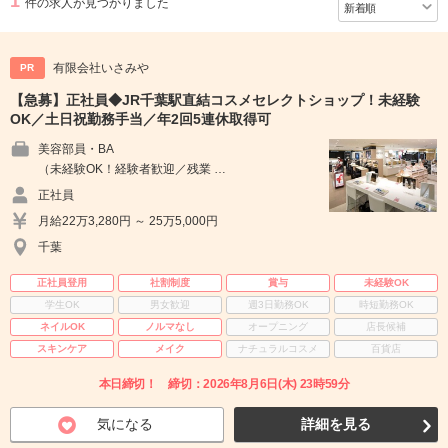
1
件の求人が見つかりました
有限会社いさみや
PR
【急募】正社員◆JR千葉駅直結コスメセレクトショップ！未経験
OK／土日祝勤務手当／年2回5連休取得可
美容部員・BA
（未経験OK！経験者歓迎／残業 …
正社員
月給22万3,280円 ～ 25万5,000円
千葉
正社員登用
社割制度
賞与
未経験OK
学生OK
男女歓迎
週3日勤務OK
時短勤務OK
ネイルOK
ノルマなし
オープニング
店長候補
スキンケア
メイク
ナチュラルコスメ
百貨店
本日締切！ 締切：2026年8月6日(木) 23時59分
気になる
詳細を見る