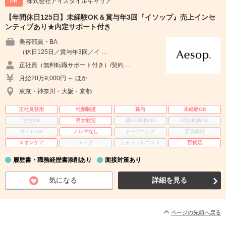
株式会社アイスタイルキャリア
PR
【年間休日125日】未経験OK＆賞与年3回『イソップ』売上インセ
ンティブあり★内定サポート付き
美容部員・BA
（休日125日／賞与年3回／イ …
正社員（無料転職サポート付き）/契約 …
月給20万9,000円 ～ ほか
東京・神奈川・大阪・京都
正社員登用
社割制度
賞与
未経験OK
学生OK
男女歓迎
週3日勤務OK
時短勤務OK
ネイルOK
ノルマなし
オープニング
店長候補
スキンケア
メイク
ナチュラルコスメ
百貨店
履歴書・職務経歴書添削あり
面接対策あり
気になる
詳細を見る
ページの先頭へ戻る