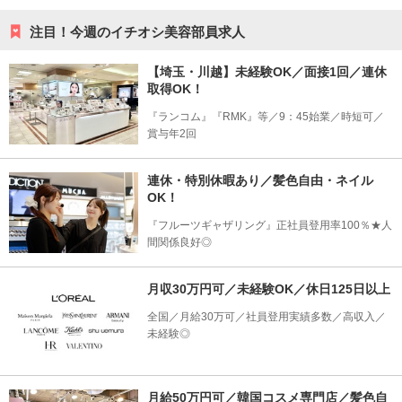
注目！今週のイチオシ美容部員求人
【埼玉・川越】未経験OK／面接1回／連休
取得OK！
『ランコム』『RMK』等／9：45始業／時短可／
賞与年2回
連休・特別休暇あり／髪色自由・ネイル
OK！
『フルーツギャザリング』正社員登用率100％★人
間関係良好◎
月収30万円可／未経験OK／休日125日以上
全国／月給30万可／社員登用実績多数／高収入／
未経験◎
月給50万円可／韓国コスメ専門店／髪色自