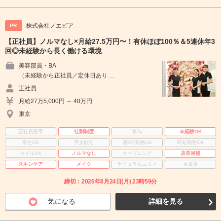
株式会社ノエビア
PR
【正社員】ノルマなし×月給27.5万円〜！有休ほぼ100％＆5連休年3
回◎未経験から長く働ける環境
美容部員・BA
（未経験から正社員／定休日あり …
正社員
月給27万5,000円 ～ 40万円
東京
正社員登用
社割制度
賞与
未経験OK
学生OK
男女歓迎
週3日勤務OK
時短勤務OK
ネイルOK
ノルマなし
オープニング
店長候補
スキンケア
メイク
ナチュラルコスメ
百貨店
締切：2026年8月24日(月) 23時59分
気になる
詳細を見る