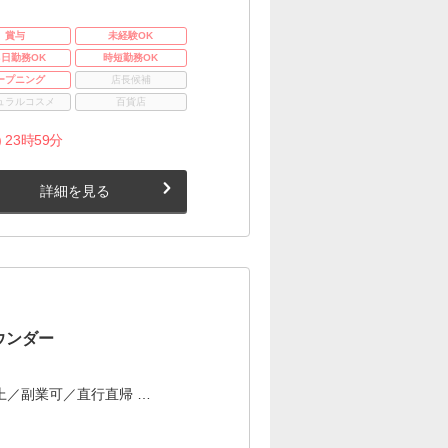
賞与
未経験OK
3日勤務OK
時短勤務OK
ープニング
店長候補
ュラルコスメ
百貨店
 23時59分
詳細を見る
ウンダー
上／副業可／直行直帰 …