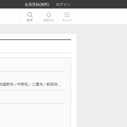
会員登録(無料)
ログイン
中央区／千代田区／渋谷区／新宿区／港区／目黒区／世田谷区／品川区／豊島区／北区／足立区／台東区／武蔵野市／中野区／三鷹市／町田市／多摩市／立川市／国分寺市／小金井市／八王子市／西東京市／東京都その他