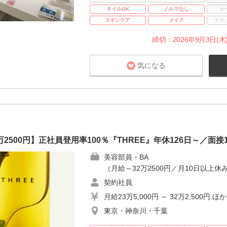
ネイルOK
ノルマなし
オ
スキンケア
メイク
ナチ
締切：2026年9月3日(木)
気になる
2500円】正社員登用率100％『THREE』年休126日～／面接
美容部員・BA
（月給～32万2500円／月10日以上休み
契約社員
月給23万5,000円 ～ 32万2,500円 ほか
東京・神奈川・千葉