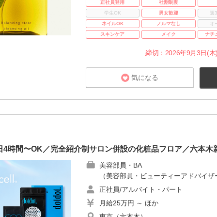
正社員登用
社割制度
学生OK
男女歓迎
週
ネイルOK
ノルマなし
オ
スキンケア
メイク
ナチ
締切：2026年9月3日(木)
気になる
日1日4時間〜OK／完全紹介制サロン併設の化粧品フロア／六本
美容部員・BA
（美容部員・ビューティーアドバイザ
正社員/アルバイト・パート
月給25万円 ～ ほか
東京（六本木）