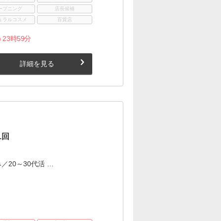
ープニング
店長候補
ュラルコスメ
百貨店
 23時59分
詳細を見る
1回
／20～30代活 …