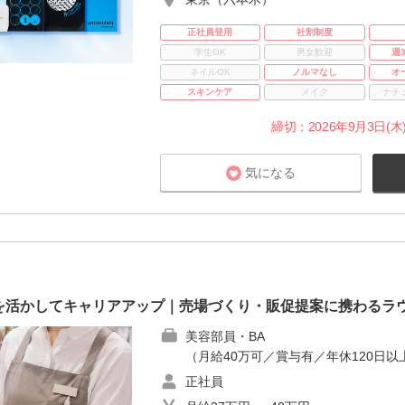
正社員登用
社割制度
学生OK
男女歓迎
週
ネイルOK
ノルマなし
オ
スキンケア
メイク
ナチ
締切：2026年9月3日(木)
気になる
を活かしてキャリアアップ｜売場づくり・販促提案に携わるラ
美容部員・BA
（月給40万可／賞与有／年休120日以
正社員