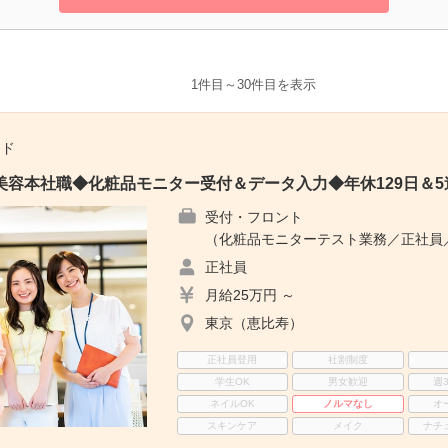
1件目～30件目を表示
ード
美容本社職◆化粧品モニター受付＆データ入力◆年休129日＆
受付・フロント
（化粧品モニターテスト業務／正社員／
正社員
月給25万円 ～
東京（恵比寿）
正社員登用
社割制度
学生OK
男女歓迎
週
ネイルOK
ノルマなし
オ
スキンケア
メイク
ナチ