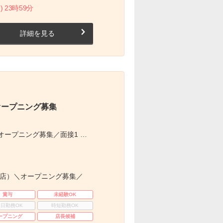
) 23時59分
詳細を見る
オープニング募集
ープニング募集／面接1 …
新店）＼オープニング募集／
賞与
未経験OK
3日勤務OK
時短勤務OK
ープニング
店長候補