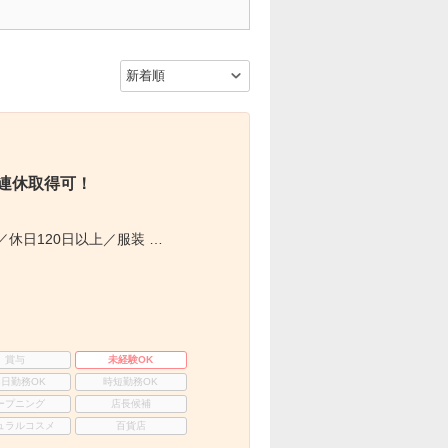
5連休取得可！
休日120日以上／服装 …
賞与
未経験OK
3日勤務OK
時短勤務OK
ープニング
店長候補
ュラルコスメ
百貨店