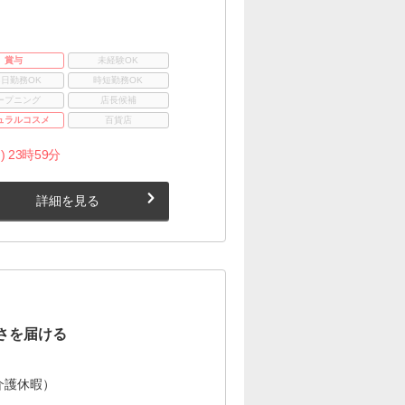
賞与
未経験OK
3日勤務OK
時短勤務OK
ープニング
店長候補
ュラルコスメ
百貨店
) 23時59分
詳細を見る
さを届ける
介護休暇）