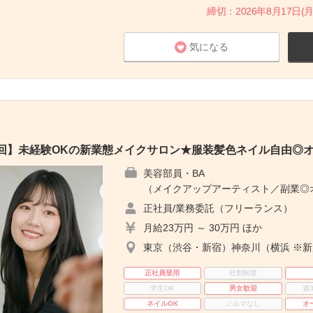
締切：2026年8月17日(月
気になる
1回】未経験OKの新業態メイクサロン★服装髪色ネイル自由◎
美容部員・BA
（メイクアップアーティスト／副業◎オ
正社員/業務委託（フリーランス）
月給23万円 ～ 30万円 ほか
東京（渋谷・新宿）神奈川（横浜 ※
正社員登用
社割制度
学生OK
男女歓迎
週
ネイルOK
ノルマなし
オ