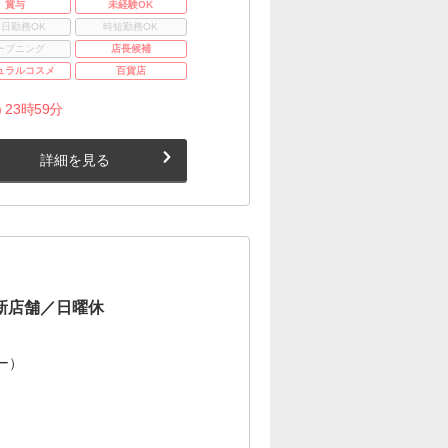
賞与
未経験OK
3日勤務OK
時短勤務OK
ープニング
店長候補
ュラルコスメ
百貨店
 23時59分
詳細を見る
木新店舗／日曜休
ー）