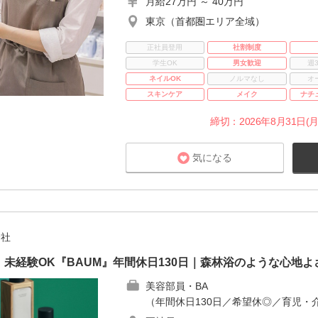
月給27万円 ～ 40万円
東京（首都圏エリア全域）
正社員登用
社割制度
学生OK
男女歓迎
週
ネイルOK
ノルマなし
オ
スキンケア
メイク
ナチ
締切：2026年8月31日(月
気になる
会社
未経験OK『BAUM』年間休日130日｜森林浴のような心地よ
美容部員・BA
（年間休日130日／希望休◎／育児・