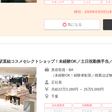
スキンケア
メイク
ナチ
締切：2026年8月20日(木
気になる
駅直結コスメセレクトショップ！未経験OK／土日祝勤務手当／
美容部員・BA
（未経験OK！経験者歓迎／残業ほぼ無し
正社員
月給22万3,280円 ～ 25万5,000円
千葉
正社員登用
社割制度
学生OK
男女歓迎
週