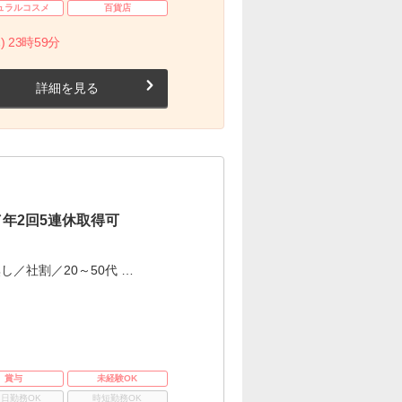
ュラルコスメ
百貨店
) 23時59分
詳細を見る
年2回5連休取得可
／社割／20～50代 …
賞与
未経験OK
3日勤務OK
時短勤務OK