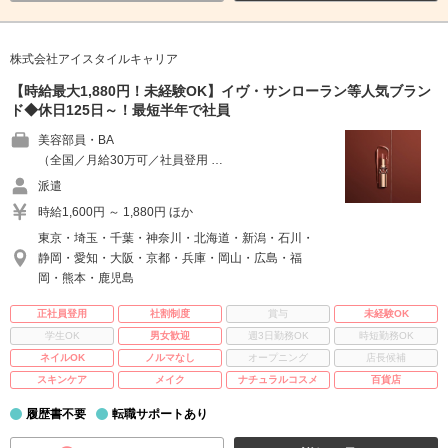
株式会社アイスタイルキャリア
【時給最大1,880円！未経験OK】イヴ・サンローラン等人気ブラン
ド◆休日125日～！最短半年で社員
美容部員・BA
（全国／月給30万可／社員登用 …
派遣
時給1,600円 ～ 1,880円 ほか
東京・埼玉・千葉・神奈川・北海道・新潟・石川・
静岡・愛知・大阪・京都・兵庫・岡山・広島・福
岡・熊本・鹿児島
正社員登用
社割制度
賞与
未経験OK
学生OK
男女歓迎
週3日勤務OK
時短勤務OK
ネイルOK
ノルマなし
オープニング
店長候補
スキンケア
メイク
ナチュラルコスメ
百貨店
履歴書不要
転職サポートあり