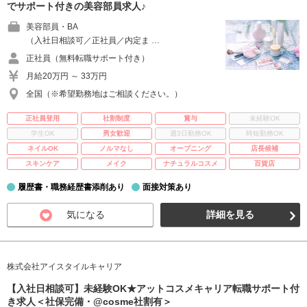
でサポート付きの美容部員求人♪
美容部員・BA
（入社日相談可／正社員／内定ま …
正社員（無料転職サポート付き）
月給20万円 ～ 33万円
全国（※希望勤務地はご相談ください。）
正社員登用
社割制度
賞与
未経験OK
学生OK
男女歓迎
週3日勤務OK
時短勤務OK
ネイルOK
ノルマなし
オープニング
店長候補
スキンケア
メイク
ナチュラルコスメ
百貨店
履歴書・職務経歴書添削あり
面接対策あり
気になる
詳細を見る
株式会社アイスタイルキャリア
【入社日相談可】未経験OK★アットコスメキャリア転職サポート付
き求人＜社保完備・@cosme社割有＞