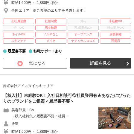
時給1,600円 ～ 1,880円 ほか
全国エリア ※ご希望のエリアを考慮します！
正社員登用
社割制度
賞与
未経験OK
学生OK
男女歓迎
週3日勤務OK
時短勤務OK
ネイルOK
ノルマなし
オープニング
店長候補
スキンケア
メイク
ナチュラルコスメ
百貨店
履歴書不要
転職サポートあり
気になる
詳細を見る
株式会社アイスタイルキャリア
【秋入社】未経験OK！入社日相談可◎社員登用有★あなたにぴった
りのブランドをご提案＜履歴書不要＞
美容部員・BA
（秋入社特集／履歴書不要／社員 …
派遣
時給1,600円 ～ 1,880円 ほか