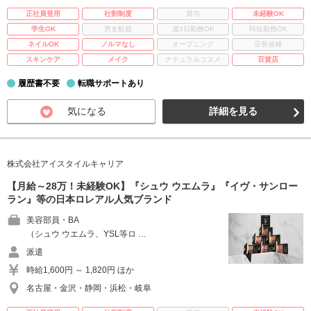
正社員登用
社割制度
賞与
未経験OK
学生OK
男女歓迎
週3日勤務OK
時短勤務OK
ネイルOK
ノルマなし
オープニング
店長候補
スキンケア
メイク
ナチュラルコスメ
百貨店
履歴書不要
転職サポートあり
気になる
詳細を見る
株式会社アイスタイルキャリア
【月給～28万！未経験OK】『シュウ ウエムラ』『イヴ・サンロー
ラン』等の日本ロレアル人気ブランド
美容部員・BA
（シュウ ウエムラ、YSL等ロ …
派遣
時給1,600円 ～ 1,820円 ほか
名古屋・金沢・静岡・浜松・岐阜