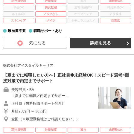
正社員登用
社割制度
賞与
未経験OK
学生OK
男女歓迎
週3日勤務OK
時短勤務OK
ネイルOK
ノルマなし
オープニング
店長候補
スキンケア
メイク
ナチュラルコスメ
百貨店
履歴書不要
転職サポートあり
気になる
詳細を見る
株式会社アイスタイルキャリア
【夏までに転職したい方へ】正社員◆未経験OK！スピード選考×面
接対策で内定までサポート
美容部員・BA
（夏までに転職／内定までサポー …
正社員（無料転職サポート付き）
月給23万円 ～ 36万円
全国（※希望勤務地はご相談ください。）
正社員登用
社割制度
賞与
未経験OK