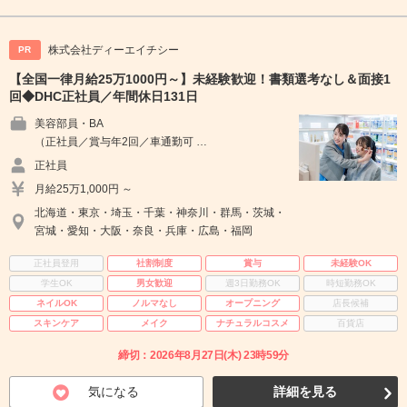
株式会社ディーエイチシー
PR
【全国一律月給25万1000円～】未経験歓迎！書類選考なし＆面接1
回◆DHC正社員／年間休日131日
美容部員・BA
（正社員／賞与年2回／車通勤可 …
正社員
月給25万1,000円 ～
北海道・東京・埼玉・千葉・神奈川・群馬・茨城・
宮城・愛知・大阪・奈良・兵庫・広島・福岡
正社員登用
社割制度
賞与
未経験OK
学生OK
男女歓迎
週3日勤務OK
時短勤務OK
ネイルOK
ノルマなし
オープニング
店長候補
スキンケア
メイク
ナチュラルコスメ
百貨店
締切：2026年8月27日(木) 23時59分
気になる
詳細を見る