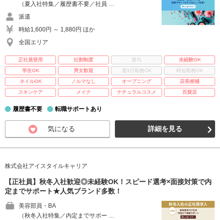
（夏入社特集／履歴書不要／社員 …
派遣
時給1,600円 ～ 1,880円 ほか
全国エリア
正社員登用
社割制度
賞与
未経験OK
学生OK
男女歓迎
週3日勤務OK
時短勤務OK
ネイルOK
ノルマなし
オープニング
店長候補
スキンケア
メイク
ナチュラルコスメ
百貨店
履歴書不要
転職サポートあり
気になる
詳細を見る
株式会社アイスタイルキャリア
【正社員】秋冬入社歓迎◎未経験OK！スピード選考×面接対策で内
定までサポート★人気ブランド多数！
美容部員・BA
（秋冬入社特集／内定までサポー …