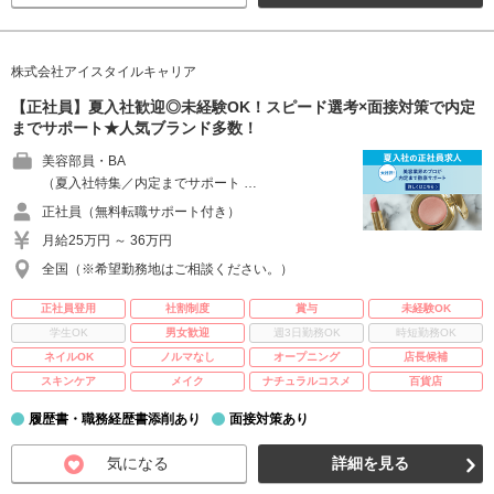
株式会社アイスタイルキャリア
【正社員】夏入社歓迎◎未経験OK！スピード選考×面接対策で内定
までサポート★人気ブランド多数！
美容部員・BA
（夏入社特集／内定までサポート …
正社員（無料転職サポート付き）
月給25万円 ～ 36万円
全国（※希望勤務地はご相談ください。）
正社員登用
社割制度
賞与
未経験OK
学生OK
男女歓迎
週3日勤務OK
時短勤務OK
ネイルOK
ノルマなし
オープニング
店長候補
スキンケア
メイク
ナチュラルコスメ
百貨店
履歴書・職務経歴書添削あり
面接対策あり
気になる
詳細を見る