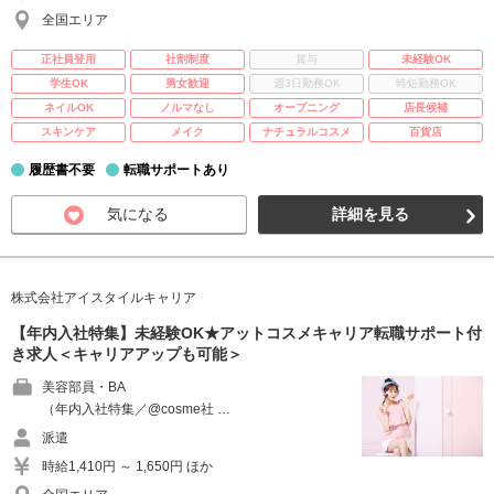
全国エリア
正社員登用
社割制度
賞与
未経験OK
学生OK
男女歓迎
週3日勤務OK
時短勤務OK
ネイルOK
ノルマなし
オープニング
店長候補
スキンケア
メイク
ナチュラルコスメ
百貨店
履歴書不要
転職サポートあり
気になる
詳細を見る
株式会社アイスタイルキャリア
【年内入社特集】未経験OK★アットコスメキャリア転職サポート付
き求人＜キャリアアップも可能＞
美容部員・BA
（年内入社特集／@cosme社 …
派遣
時給1,410円 ～ 1,650円 ほか