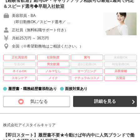
【経験者歓迎】給与UP・キャリアアップ相談可◎最短1週間で内定
＆スピード選考◆早期入社歓迎
美容部員・BA
（即日勤務OK／スピード選考／ …
正社員（無料転職サポート付き）
月給25万円 ～ 36万円
全国（※希望勤務地はご相談ください。）
正社員登用
社割制度
賞与
未経験OK
学生OK
男女歓迎
週3日勤務OK
時短勤務OK
ネイルOK
ノルマなし
オープニング
店長候補
スキンケア
メイク
ナチュラルコスメ
百貨店
履歴書・職務経歴書添削あり
面接対策あり
気になる
詳細を見る
株式会社アイスタイルキャリア
【即日スタート】履歴書不要★今動けば年内中に人気ブランドで働