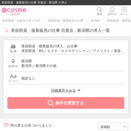
美容部員・接客販売の仕事 百貨店 - 新潟県 の求人
美容部員・化粧品の求人TOP
美容部員・接客販売の仕事
新潟県
美容部員・接客販売
美容部員・接客販売の仕事 百貨店 - 新潟県の求人一覧
美容部員・接客販売の求人・お仕事
美容部員・BA／エステ・エステティシャン／アイリスト／美容師／受付・フロント
新潟県
新潟市／新潟県その他
指定なし
特徴
詳細条件をみる
百貨店
条件を変更する
70
件の求人が見つかりました