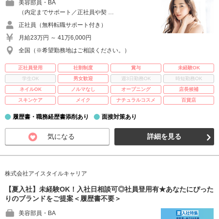
美容部員・BA
（内定までサポート／正社員や契 …
正社員（無料転職サポート付き）
月給23万円 ～ 41万6,000円
全国（※希望勤務地はご相談ください。）
正社員登用
社割制度
賞与
未経験OK
学生OK
男女歓迎
週3日勤務OK
時短勤務OK
ネイルOK
ノルマなし
オープニング
店長候補
スキンケア
メイク
ナチュラルコスメ
百貨店
履歴書・職務経歴書添削あり
面接対策あり
気になる
詳細を見る
株式会社アイスタイルキャリア
【夏入社】未経験OK！入社日相談可◎社員登用有★あなたにぴった
りのブランドをご提案＜履歴書不要＞
美容部員・BA