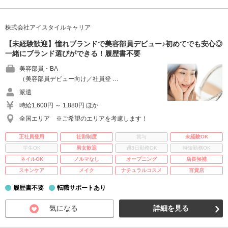
株式会社アイスタイルキャリア
【未経験歓迎】憧れブランドで美容部員デビュー♪初めてでも安心◎
一緒にブランド選びができる！履歴書不要
美容部員・BA
（美容部員デビュー向け／社員登 …
派遣
時給1,600円 ～ 1,880円 ほか
全国エリア ※ご希望のエリアを考慮します！
正社員登用
社割制度
賞与
未経験OK
学生OK
男女歓迎
週3日勤務OK
時短勤務OK
ネイルOK
ノルマなし
オープニング
店長候補
スキンケア
メイク
ナチュラルコスメ
百貨店
履歴書不要
転職サポートあり
気になる
詳細を見る