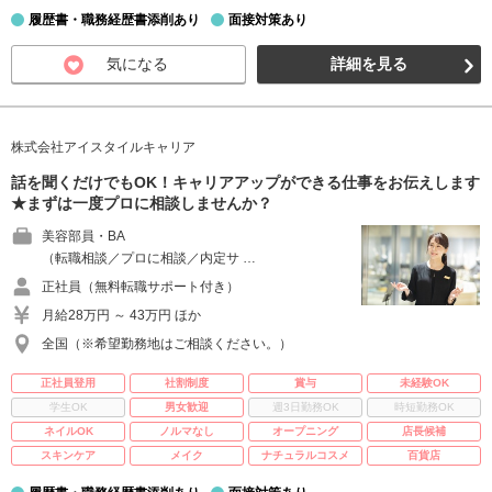
履歴書・職務経歴書添削あり
面接対策あり
気になる
詳細を見る
株式会社アイスタイルキャリア
話を聞くだけでもOK！キャリアアップができる仕事をお伝えします
★まずは一度プロに相談しませんか？
美容部員・BA
（転職相談／プロに相談／内定サ …
正社員（無料転職サポート付き）
月給28万円 ～ 43万円 ほか
全国（※希望勤務地はご相談ください。）
正社員登用
社割制度
賞与
未経験OK
学生OK
男女歓迎
週3日勤務OK
時短勤務OK
ネイルOK
ノルマなし
オープニング
店長候補
スキンケア
メイク
ナチュラルコスメ
百貨店