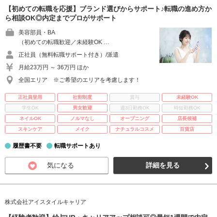
【初めての転職を応援】ブランド選びからサポート♪転職の進め方か
ら相談OK◎内定までプロがサポート
美容部員・BA
（初めての転職歓迎／未経験OK …
正社員（無料転職サポート付き）/派遣
月給23万円 ～ 36万円 ほか
全国エリア ※ご希望のエリアを考慮します！
正社員登用
社割制度
賞与
未経験OK
学生OK
男女歓迎
週3日勤務OK
時短勤務OK
ネイルOK
ノルマなし
オープニング
店長候補
スキンケア
メイク
ナチュラルコスメ
百貨店
履歴書不要
転職サポートあり
気になる
詳細を見る
株式会社アイスタイルキャリア