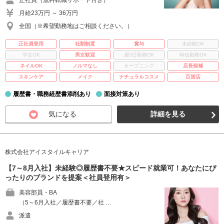
正社員（無料転職サポート付き）
月給23万円 ～ 36万円
全国（※希望勤務地はご相談ください。）
正社員登用
社割制度
賞与
未経験OK
学生OK
男女歓迎
週3日勤務OK
時短勤務OK
ネイルOK
ノルマなし
オープニング
店長候補
スキンケア
メイク
ナチュラルコスメ
百貨店
履歴書・職務経歴書添削あり
面接対策あり
気になる
詳細を見る
株式会社アイスタイルキャリア
【7～8月入社】未経験◎履歴書不要★スピード就業可！あなたにぴ
ったりのブランドを提案＜社員登用有＞
美容部員・BA
（5～6月入社／履歴書不要／社 …
派遣