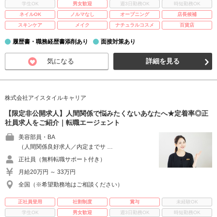
学生OK
男女歓迎
週3日勤務OK
時短勤務OK
ネイルOK
ノルマなし
オープニング
店長候補
スキンケア
メイク
ナチュラルコスメ
百貨店
履歴書・職務経歴書添削あり
面接対策あり
気になる
詳細を見る
株式会社アイスタイルキャリア
【限定非公開求人】人間関係で悩みたくないあなたへ★定着率◎正
社員求人をご紹介｜転職エージェント
美容部員・BA
（人間関係良好求人／内定までサ …
正社員（無料転職サポート付き）
月給20万円 ～ 33万円
全国（※希望勤務地はご相談ください）
正社員登用
社割制度
賞与
未経験OK
学生OK
男女歓迎
週3日勤務OK
時短勤務OK