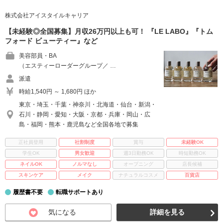
株式会社アイスタイルキャリア
【未経験◎全国募集】月収26万円以上も可！ 『LE LABO』『トム
フォード ビューティー』など
美容部員・BA
（エスティーローダーグループ／ …
派遣
時給1,540円 ～ 1,680円 ほか
東京・埼玉・千葉・神奈川・北海道・仙台・新潟・
石川・静岡・愛知・大阪・京都・兵庫・岡山・広
島・福岡・熊本・鹿児島など全国各地で募集
正社員登用
社割制度
賞与
未経験OK
学生OK
男女歓迎
週3日勤務OK
時短勤務OK
ネイルOK
ノルマなし
オープニング
店長候補
スキンケア
メイク
ナチュラルコスメ
百貨店
履歴書不要
転職サポートあり
気になる
詳細を見る