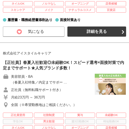
ネイルOK
ノルマなし
オープニング
店長候補
スキンケア
メイク
ナチュラルコスメ
百貨店
履歴書・職務経歴書添削あり
面接対策あり
気になる
詳細を見る
株式会社アイスタイルキャリア
【正社員】春夏入社歓迎◎未経験OK！スピード選考×面接対策で内
定までサポート★人気ブランド多数！
美容部員・BA
（春夏入社特集／内定までサポー …
正社員（無料転職サポート付き）
月給23万円 ～ 36万円
全国（※希望勤務地はご相談ください。）
正社員登用
社割制度
賞与
未経験OK
学生OK
男女歓迎
週3日勤務OK
時短勤務OK
ネイルOK
ノルマなし
オープニング
店長候補