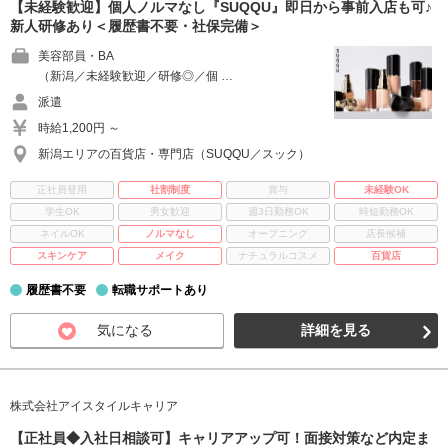
【未経験歓迎】個人ノルマなし『SUQQU』即日から事前入店も可♪
新人研修あり＜履歴書不要・社保完備＞
美容部員・BA
（新潟／未経験歓迎／研修◎／個 …
派遣
時給1,200円 ～
新潟エリアの百貨店・専門店（SUQQU／スック）
正社員登用
社割制度
賞与
未経験OK
学生OK
男女歓迎
週3日勤務OK
時短勤務OK
ネイルOK
ノルマなし
オープニング
店長候補
スキンケア
メイク
ナチュラルコスメ
百貨店
履歴書不要
転職サポートあり
気になる
詳細を見る
株式会社アイスタイルキャリア
【正社員◆入社日相談可】キャリアアップ可！面接対策など内定ま