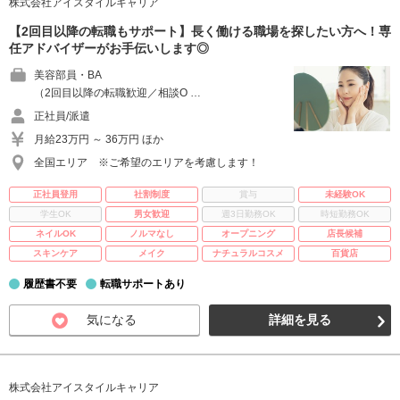
株式会社アイスタイルキャリア
【2回目以降の転職もサポート】長く働ける職場を探したい方へ！専
任アドバイザーがお手伝いします◎
美容部員・BA
（2回目以降の転職歓迎／相談O …
正社員/派遣
月給23万円 ～ 36万円 ほか
全国エリア ※ご希望のエリアを考慮します！
正社員登用
社割制度
賞与
未経験OK
学生OK
男女歓迎
週3日勤務OK
時短勤務OK
ネイルOK
ノルマなし
オープニング
店長候補
スキンケア
メイク
ナチュラルコスメ
百貨店
履歴書不要
転職サポートあり
気になる
詳細を見る
株式会社アイスタイルキャリア