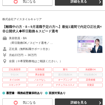
気になる
詳細を見る
株式会社アイスタイルキャリア
【離職中の方・8～9月退職予定の方へ】最短1週間で内定◎正社員×
非公開求人◆即日勤務＆スピード選考
美容部員・BA
（即日勤務OK／スピード選考／ …
正社員（無料転職サポート付き）
月給23万円 ～ 36万円
全国（※希望勤務地はご相談ください。）
正社員登用
社割制度
賞与
未経験OK
学生OK
男女歓迎
週3日勤務OK
時短勤務OK
ネイルOK
ノルマなし
オープニング
店長候補
スキンケア
メイク
ナチュラルコスメ
百貨店
履歴書・職務経歴書添削あり
面接対策あり
気になる
詳細を見る