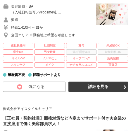
美容部員・BA
（入社日相談可／@cosme社 …
派遣
時給1,410円 ～ ほか
全国エリア ※勤務地は希望を考慮します
正社員登用
社割制度
賞与
未経験OK
学生OK
男女歓迎
週3日勤務OK
時短勤務OK
ネイルOK
ノルマなし
オープニング
店長候補
スキンケア
メイク
ナチュラルコスメ
百貨店
履歴書不要
転職サポートあり
気になる
詳細を見る
株式会社アイスタイルキャリア
【正社員・契約社員】面接対策など内定までサポート付き★企業の
直接雇用で働く美容部員求人！