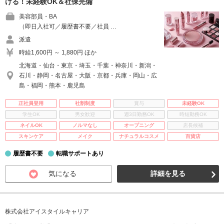
ける！未経験OK＆社保完備
美容部員・BA
（即日入社可／履歴書不要／社員 …
派遣
時給1,600円 ～ 1,880円 ほか
北海道・仙台・東京・埼玉・千葉・神奈川・新潟・
石川・静岡・名古屋・大阪・京都・兵庫・岡山・広
島・福岡・熊本・鹿児島
正社員登用
社割制度
賞与
未経験OK
学生OK
男女歓迎
週3日勤務OK
時短勤務OK
ネイルOK
ノルマなし
オープニング
店長候補
スキンケア
メイク
ナチュラルコスメ
百貨店
履歴書不要
転職サポートあり
気になる
詳細を見る
株式会社アイスタイルキャリア