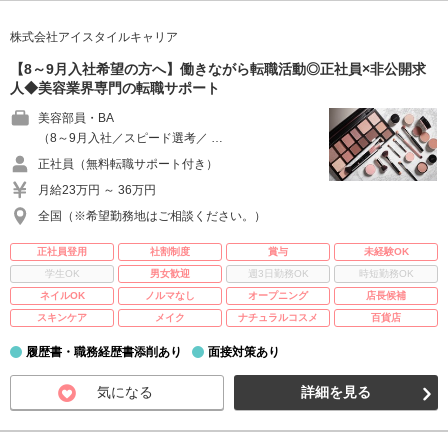
株式会社アイスタイルキャリア
【8～9月入社希望の方へ】働きながら転職活動◎正社員×非公開求
人◆美容業界専門の転職サポート
美容部員・BA
（8～9月入社／スピード選考／ …
正社員（無料転職サポート付き）
月給23万円 ～ 36万円
全国（※希望勤務地はご相談ください。）
正社員登用
社割制度
賞与
未経験OK
学生OK
男女歓迎
週3日勤務OK
時短勤務OK
ネイルOK
ノルマなし
オープニング
店長候補
スキンケア
メイク
ナチュラルコスメ
百貨店
履歴書・職務経歴書添削あり
面接対策あり
気になる
詳細を見る