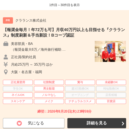
1件目～30件目を表示
クラランス株式会社
PR
【報奨金毎月！年72万も可】月収40万円以上も目指せる『クララン
ス』制度刷新＆手当新設！Bコープ認証
美容部員・BA
（報奨金最大6万／海外旅行補助 …
正社員/契約社員
月給25万円 ～ 35万円 ほか
大阪・名古屋・福岡
正社員登用
社割制度
賞与
未経験OK
学生OK
男女歓迎
週3日勤務OK
時短勤務OK
ネイルOK
ノルマなし
オープニング
店長候補
スキンケア
メイク
ナチュラルコスメ
百貨店
締切：2026年8月20日(木) 23時59分
気になる
詳細を見る