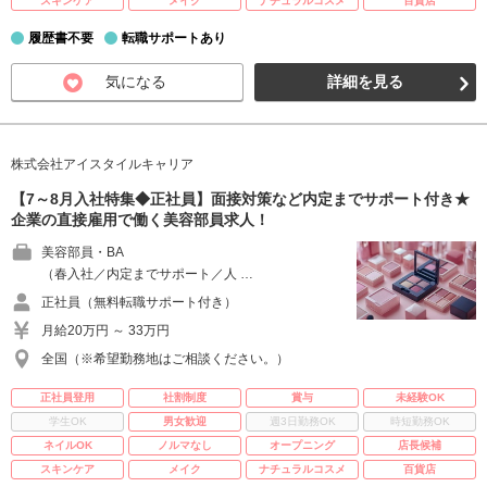
スキンケア
メイク
ナチュラルコスメ
百貨店
履歴書不要
転職サポートあり
気になる
詳細を見る
株式会社アイスタイルキャリア
【7～8月入社特集◆正社員】面接対策など内定までサポート付き★
企業の直接雇用で働く美容部員求人！
美容部員・BA
（春入社／内定までサポート／人 …
正社員（無料転職サポート付き）
月給20万円 ～ 33万円
全国（※希望勤務地はご相談ください。）
正社員登用
社割制度
賞与
未経験OK
学生OK
男女歓迎
週3日勤務OK
時短勤務OK
ネイルOK
ノルマなし
オープニング
店長候補
スキンケア
メイク
ナチュラルコスメ
百貨店