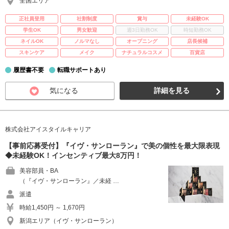
全国エリア
正社員登用
社割制度
賞与
未経験OK
学生OK
男女歓迎
週3日勤務OK
時短勤務OK
ネイルOK
ノルマなし
オープニング
店長候補
スキンケア
メイク
ナチュラルコスメ
百貨店
履歴書不要
転職サポートあり
気になる
詳細を見る
株式会社アイスタイルキャリア
【事前応募受付】『イヴ・サンローラン』で美の個性を最大限表現
◆未経験OK！インセンティブ最大8万円！
美容部員・BA
（『イヴ・サンローラン』／未経 …
派遣
時給1,450円 ～ 1,670円
新潟エリア（イヴ・サンローラン）