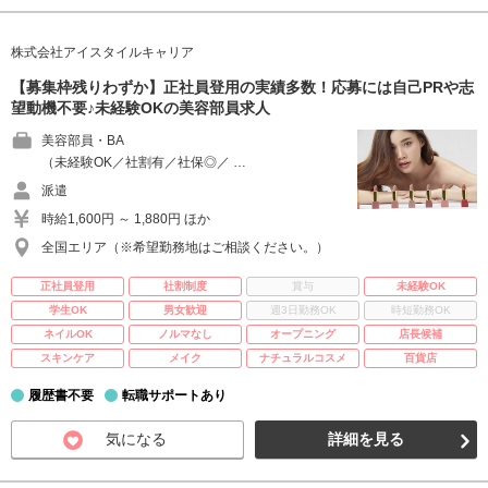
株式会社アイスタイルキャリア
【募集枠残りわずか】正社員登用の実績多数！応募には自己PRや志
望動機不要♪未経験OKの美容部員求人
美容部員・BA
（未経験OK／社割有／社保◎／ …
派遣
時給1,600円 ～ 1,880円 ほか
全国エリア（※希望勤務地はご相談ください。）
正社員登用
社割制度
賞与
未経験OK
学生OK
男女歓迎
週3日勤務OK
時短勤務OK
ネイルOK
ノルマなし
オープニング
店長候補
スキンケア
メイク
ナチュラルコスメ
百貨店
履歴書不要
転職サポートあり
気になる
詳細を見る