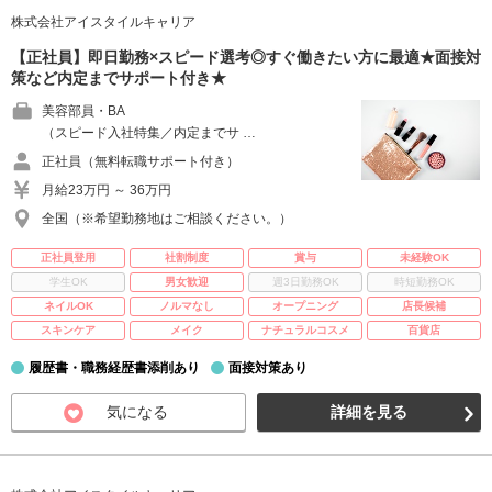
株式会社アイスタイルキャリア
【正社員】即日勤務×スピード選考◎すぐ働きたい方に最適★面接対
策など内定までサポート付き★
美容部員・BA
（スピード入社特集／内定までサ …
正社員（無料転職サポート付き）
月給23万円 ～ 36万円
全国（※希望勤務地はご相談ください。）
正社員登用
社割制度
賞与
未経験OK
学生OK
男女歓迎
週3日勤務OK
時短勤務OK
ネイルOK
ノルマなし
オープニング
店長候補
スキンケア
メイク
ナチュラルコスメ
百貨店
履歴書・職務経歴書添削あり
面接対策あり
気になる
詳細を見る