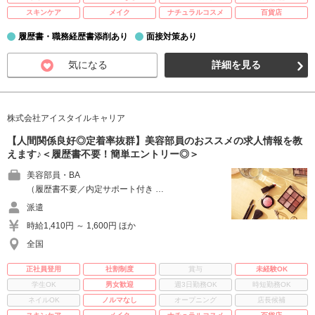
スキンケア
メイク
ナチュラルコスメ
百貨店
履歴書・職務経歴書添削あり
面接対策あり
気になる
詳細を見る
株式会社アイスタイルキャリア
【人間関係良好◎定着率抜群】美容部員のおススメの求人情報を教
えます♪＜履歴書不要！簡単エントリー◎＞
美容部員・BA
（履歴書不要／内定サポート付き …
派遣
時給1,410円 ～ 1,600円 ほか
全国
正社員登用
社割制度
賞与
未経験OK
学生OK
男女歓迎
週3日勤務OK
時短勤務OK
ネイルOK
ノルマなし
オープニング
店長候補