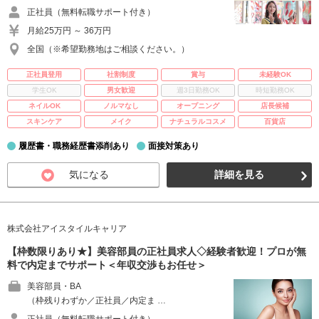
正社員（無料転職サポート付き）
月給25万円 ～ 36万円
全国（※希望勤務地はご相談ください。）
正社員登用
社割制度
賞与
未経験OK
学生OK
男女歓迎
週3日勤務OK
時短勤務OK
ネイルOK
ノルマなし
オープニング
店長候補
スキンケア
メイク
ナチュラルコスメ
百貨店
履歴書・職務経歴書添削あり
面接対策あり
気になる
詳細を見る
株式会社アイスタイルキャリア
【枠数限りあり★】美容部員の正社員求人◇経験者歓迎！プロが無
料で内定までサポート＜年収交渉もお任せ＞
美容部員・BA
（枠残りわずか／正社員／内定ま …