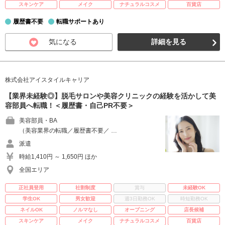
スキンケア
メイク
ナチュラルコスメ
百貨店
履歴書不要
転職サポートあり
気になる
詳細を見る
株式会社アイスタイルキャリア
【業界未経験◎】脱毛サロンや美容クリニックの経験を活かして美
容部員へ転職！＜履歴書・自己PR不要＞
美容部員・BA
（美容業界の転職／履歴書不要／ …
派遣
時給1,410円 ～ 1,650円 ほか
全国エリア
正社員登用
社割制度
賞与
未経験OK
学生OK
男女歓迎
週3日勤務OK
時短勤務OK
ネイルOK
ノルマなし
オープニング
店長候補
スキンケア
メイク
ナチュラルコスメ
百貨店