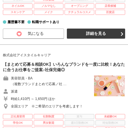
ネイルOK
ノルマなし
オープニング
店長候補
スキンケア
メイク
ナチュラルコスメ
百貨店
履歴書不要
転職サポートあり
気になる
詳細を見る
株式会社アイスタイルキャリア
【まとめて応募＆相談OK】いろんなブランドを一度に比較！あなた
に合うお仕事をご提案♪社保完備◎
美容部員・BA
（複数ブランドまとめて応募／社 …
派遣
時給1,410円 ～ 1,650円 ほか
全国エリア ※ご希望のエリアを考慮します！
正社員登用
社割制度
賞与
未経験OK
学生OK
男女歓迎
週3日勤務OK
時短勤務OK