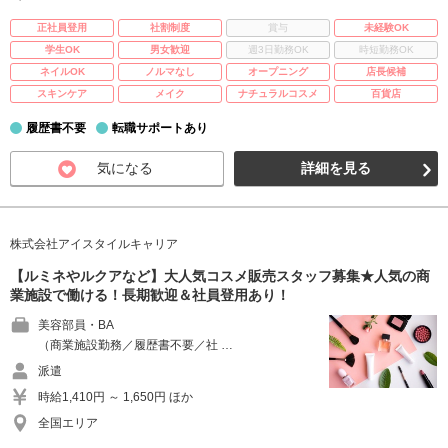
正社員登用
社割制度
賞与
未経験OK
学生OK
男女歓迎
週3日勤務OK
時短勤務OK
ネイルOK
ノルマなし
オープニング
店長候補
スキンケア
メイク
ナチュラルコスメ
百貨店
履歴書不要
転職サポートあり
気になる
詳細を見る
株式会社アイスタイルキャリア
【ルミネやルクアなど】大人気コスメ販売スタッフ募集★人気の商
業施設で働ける！長期歓迎＆社員登用あり！
美容部員・BA
（商業施設勤務／履歴書不要／社 …
派遣
時給1,410円 ～ 1,650円 ほか
全国エリア