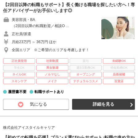
【2回目以降の転職もサポート】長く働ける職場を探したい方へ！専
任アドバイザーがお手伝いします◎
美容部員・BA
（2回目以降の転職歓迎／相談O …
正社員/派遣
月給23万円 ～ 36万円 ほか
全国エリア ※ご希望のエリアを考慮します！
正社員登用
社割制度
賞与
未経験OK
学生OK
男女歓迎
週3日勤務OK
時短勤務OK
ネイルOK
ノルマなし
オープニング
店長候補
スキンケア
メイク
ナチュラルコスメ
百貨店
履歴書不要
転職サポートあり
気になる
詳細を見る
株式会社アイスタイルキャリア
【初めての転職を応援】ブランド選びからサポート♪転職の進め方か