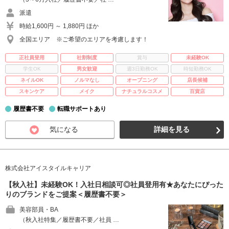
派遣
時給1,600円 ～ 1,880円 ほか
全国エリア ※ご希望のエリアを考慮します！
正社員登用
社割制度
賞与
未経験OK
学生OK
男女歓迎
週3日勤務OK
時短勤務OK
ネイルOK
ノルマなし
オープニング
店長候補
スキンケア
メイク
ナチュラルコスメ
百貨店
履歴書不要
転職サポートあり
気になる
詳細を見る
株式会社アイスタイルキャリア
【秋入社】未経験OK！入社日相談可◎社員登用有★あなたにぴった
りのブランドをご提案＜履歴書不要＞
美容部員・BA
（秋入社特集／履歴書不要／社員 …