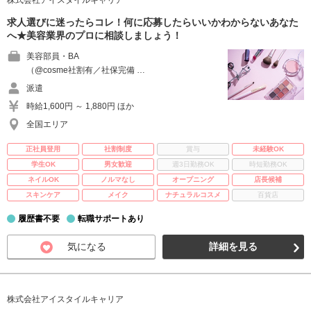
株式会社アイスタイルキャリア
求人選びに迷ったらコレ！何に応募したらいいかわからないあなた
へ★美容業界のプロに相談しましょう！
美容部員・BA
（@cosme社割有／社保完備 …
派遣
時給1,600円 ～ 1,880円 ほか
全国エリア
正社員登用
社割制度
賞与
未経験OK
学生OK
男女歓迎
週3日勤務OK
時短勤務OK
ネイルOK
ノルマなし
オープニング
店長候補
スキンケア
メイク
ナチュラルコスメ
百貨店
履歴書不要
転職サポートあり
気になる
詳細を見る
株式会社アイスタイルキャリア