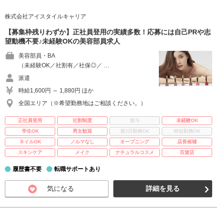
株式会社アイスタイルキャリア
【募集枠残りわずか】正社員登用の実績多数！応募には自己PRや志
望動機不要♪未経験OKの美容部員求人
美容部員・BA
（未経験OK／社割有／社保◎／ …
派遣
時給1,600円 ～ 1,880円 ほか
全国エリア（※希望勤務地はご相談ください。）
正社員登用
社割制度
賞与
未経験OK
学生OK
男女歓迎
週3日勤務OK
時短勤務OK
ネイルOK
ノルマなし
オープニング
店長候補
スキンケア
メイク
ナチュラルコスメ
百貨店
履歴書不要
転職サポートあり
気になる
詳細を見る