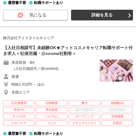
履歴書不要
転職サポートあり
気になる
詳細を見る
株式会社アイスタイルキャリア
【入社日相談可】未経験OK★アットコスメキャリア転職サポート付
き求人＜社保完備・@cosme社割有＞
美容部員・BA
（入社日相談可／@cosme社 …
派遣
時給1,410円 ～ ほか
全国エリア
正社員登用
社割制度
賞与
未経験OK
学生OK
男女歓迎
週3日勤務OK
時短勤務OK
ネイルOK
ノルマなし
オープニング
店長候補
スキンケア
メイク
ナチュラルコスメ
百貨店
履歴書不要
転職サポートあり