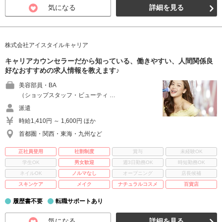
気になる
詳細を見る
株式会社アイスタイルキャリア
キャリアカウンセラーだから知っている、働きやすい、人間関係良
好なおすすめの求人情報を教えます♪
美容部員・BA
（ショップスタッフ・ビューティ …
派遣
時給1,410円 ～ 1,600円 ほか
首都圏・関西・東海・九州など
正社員登用
社割制度
賞与
未経験OK
学生OK
男女歓迎
週3日勤務OK
時短勤務OK
ネイルOK
ノルマなし
オープニング
店長候補
スキンケア
メイク
ナチュラルコスメ
百貨店
履歴書不要
転職サポートあり
気になる
詳細を見る