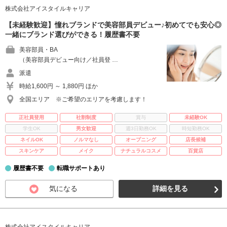
株式会社アイスタイルキャリア
【未経験歓迎】憧れブランドで美容部員デビュー♪初めてでも安心◎
一緒にブランド選びができる！履歴書不要
美容部員・BA
（美容部員デビュー向け／社員登 …
派遣
時給1,600円 ～ 1,880円 ほか
全国エリア ※ご希望のエリアを考慮します！
正社員登用
社割制度
賞与
未経験OK
学生OK
男女歓迎
週3日勤務OK
時短勤務OK
ネイルOK
ノルマなし
オープニング
店長候補
スキンケア
メイク
ナチュラルコスメ
百貨店
履歴書不要
転職サポートあり
気になる
詳細を見る