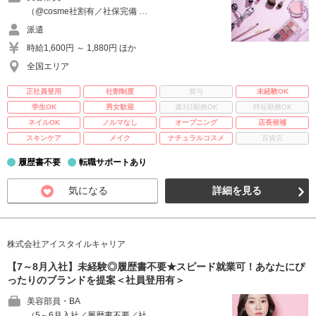
（@cosme社割有／社保完備 …
派遣
時給1,600円 ～ 1,880円 ほか
全国エリア
正社員登用
社割制度
賞与
未経験OK
学生OK
男女歓迎
週3日勤務OK
時短勤務OK
ネイルOK
ノルマなし
オープニング
店長候補
スキンケア
メイク
ナチュラルコスメ
百貨店
履歴書不要
転職サポートあり
気になる
詳細を見る
株式会社アイスタイルキャリア
【7～8月入社】未経験◎履歴書不要★スピード就業可！あなたにぴ
ったりのブランドを提案＜社員登用有＞
美容部員・BA
（5～6月入社／履歴書不要／社 …