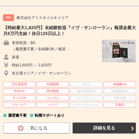
株式会社アイスタイルキャリア
PR
【時給最大1,820円】未経験歓迎『イヴ・サンローラン』報奨金最大
月8万円支給！休日125日以上！
美容部員・BA
（履歴書不要／未経験OK／報奨 …
派遣
時給1,600円 ～ 1,820円
名古屋エリア／イヴ・サンローラン
正社員登用
社割制度
賞与
未経験OK
学生OK
男女歓迎
週3日勤務OK
時短勤務OK
ネイルOK
ノルマなし
オープニング
店長候補
スキンケア
メイク
ナチュラルコスメ
百貨店
履歴書不要
転職サポートあり
気になる
詳細を見る