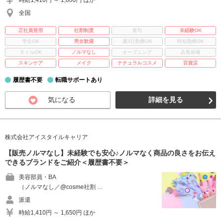
時給1,410円 ～ 1,600円 ほか
全国
正社員登用
社割制度
賞与
未経験OK
学生OK
男女歓迎
週3日勤務OK
時短勤務OK
ネイルOK
ノルマなし
オープニング
店長候補
スキンケア
メイク
ナチュラルコスメ
百貨店
履歴書不要
転職サポートあり
気になる
詳細を見る
株式会社アイスタイルキャリア
【販売ノルマなし】未経験でも安心♪ノルマなく商品の良さをお伝え
できるブランドをご紹介＜履歴書不要＞
美容部員・BA
（ノルマなし／@cosme社割 …
派遣
時給1,410円 ～ 1,650円 ほか