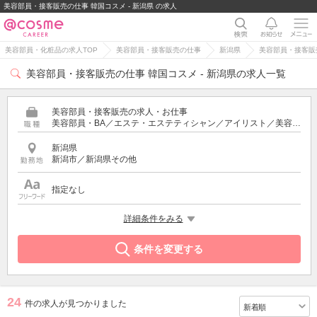
美容部員・接客販売の仕事 韓国コスメ - 新潟県 の求人
美容部員・化粧品の求人TOP
美容部員・接客販売の仕事
新潟県
美容部員・接客販売
美容部員・接客販売の仕事 韓国コスメ - 新潟県の求人一覧
美容部員・接客販売の求人・お仕事
美容部員・BA／エステ・エステティシャン／アイリスト／美容師／受付・フロント
新潟県
新潟市／新潟県その他
指定なし
特徴
詳細条件をみる
韓国コスメ
条件を変更する
24
件の求人が見つかりました