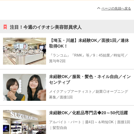
ページの先頭へ戻る
注目！今週のイチオシ美容部員求人
【埼玉・川越】未経験OK／面接1回／連休
取得OK！
『ランコム』『RMK』等／9：45始業／時短可／
賞与年2回
未経験OK／服装・髪色・ネイル自由／イン
センティブ
メイクアップアーティスト／副業◎オープニング
募集／面接1回
未経験OK／化粧品専門店◆20～50代活躍
アルバイト・パート｜週4日～＆時短OK｜面接1回
｜髪型自由