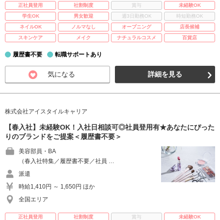
正社員登用
社割制度
賞与
未経験OK
学生OK
男女歓迎
週3日勤務OK
時短勤務OK
ネイルOK
ノルマなし
オープニング
店長候補
スキンケア
メイク
ナチュラルコスメ
百貨店
履歴書不要
転職サポートあり
気になる
詳細を見る
株式会社アイスタイルキャリア
【春入社】未経験OK！入社日相談可◎社員登用有★あなたにぴった
りのブランドをご提案＜履歴書不要＞
美容部員・BA
（春入社特集／履歴書不要／社員 …
派遣
時給1,410円 ～ 1,650円 ほか
全国エリア
正社員登用
社割制度
賞与
未経験OK