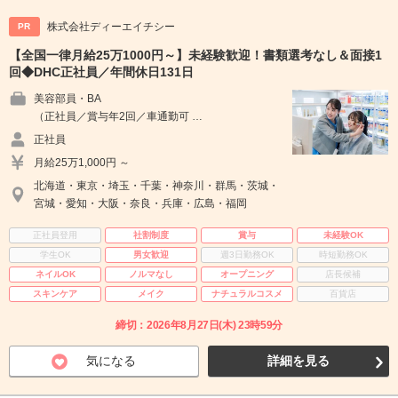
株式会社ディーエイチシー
PR
【全国一律月給25万1000円～】未経験歓迎！書類選考なし＆面接1
回◆DHC正社員／年間休日131日
美容部員・BA
（正社員／賞与年2回／車通勤可 …
正社員
月給25万1,000円 ～
北海道・東京・埼玉・千葉・神奈川・群馬・茨城・
宮城・愛知・大阪・奈良・兵庫・広島・福岡
正社員登用
社割制度
賞与
未経験OK
学生OK
男女歓迎
週3日勤務OK
時短勤務OK
ネイルOK
ノルマなし
オープニング
店長候補
スキンケア
メイク
ナチュラルコスメ
百貨店
締切：2026年8月27日(木) 23時59分
気になる
詳細を見る