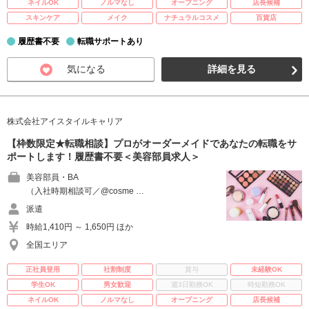
ネイルOK
ノルマなし
オープニング
店長候補
スキンケア
メイク
ナチュラルコスメ
百貨店
履歴書不要
転職サポートあり
気になる
詳細を見る
株式会社アイスタイルキャリア
【枠数限定★転職相談】プロがオーダーメイドであなたの転職をサ
ポートします！履歴書不要＜美容部員求人＞
美容部員・BA
（入社時期相談可／@cosme …
派遣
時給1,410円 ～ 1,650円 ほか
全国エリア
正社員登用
社割制度
賞与
未経験OK
学生OK
男女歓迎
週3日勤務OK
時短勤務OK
ネイルOK
ノルマなし
オープニング
店長候補