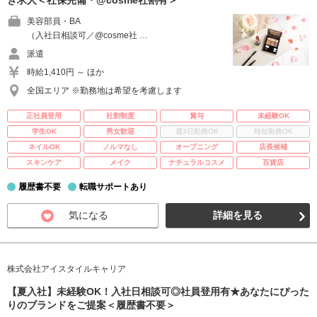
き求人＜社保完備・@cosme社割有＞
美容部員・BA
（入社日相談可／@cosme社 …
派遣
時給1,410円 ～ ほか
全国エリア ※勤務地は希望を考慮します
正社員登用
社割制度
賞与
未経験OK
学生OK
男女歓迎
週3日勤務OK
時短勤務OK
ネイルOK
ノルマなし
オープニング
店長候補
スキンケア
メイク
ナチュラルコスメ
百貨店
履歴書不要
転職サポートあり
気になる
詳細を見る
株式会社アイスタイルキャリア
【夏入社】未経験OK！入社日相談可◎社員登用有★あなたにぴった
りのブランドをご提案＜履歴書不要＞