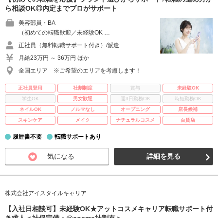
ら相談OK◎内定までプロがサポート
美容部員・BA
（初めての転職歓迎／未経験OK …
正社員（無料転職サポート付き）/派遣
月給23万円 ～ 36万円 ほか
全国エリア ※ご希望のエリアを考慮します！
正社員登用
社割制度
賞与
未経験OK
学生OK
男女歓迎
週3日勤務OK
時短勤務OK
ネイルOK
ノルマなし
オープニング
店長候補
スキンケア
メイク
ナチュラルコスメ
百貨店
履歴書不要
転職サポートあり
気になる
詳細を見る
株式会社アイスタイルキャリア
【入社日相談可】未経験OK★アットコスメキャリア転職サポート付