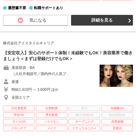
履歴書不要
転職サポートあり
気になる
詳細を見る
株式会社アイスタイルキャリア
【安定収入】安心のサポート体制！未経験でもOK！美容業界で働き
ましょう＜まずは登録だけでもOK＞
美容部員・BA
（入社月相談可／国内外の人気ブ …
派遣
時給1,410円 ～ 1,600円 ほか
全国エリア
正社員登用
社割制度
賞与
未経験OK
学生OK
男女歓迎
週3日勤務OK
時短勤務OK
ネイルOK
ノルマなし
オープニング
店長候補
スキンケア
メイク
ナチュラルコスメ
百貨店