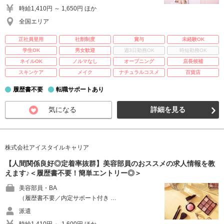
時給1,410円 ～ 1,650円 ほか
全国エリア
正社員登用
社割制度
賞与
未経験OK
学生OK
男女歓迎
週3日勤務OK
時短勤務OK
ネイルOK
ノルマなし
オープニング
店長候補
スキンケア
メイク
ナチュラルコスメ
百貨店
履歴書不要
転職サポートあり
気になる
詳細を見る
株式会社アイスタイルキャリア
【人間関係良好◎定着率抜群】美容部員のおススメの求人情報を教
えます♪＜履歴書不要！簡単エントリー◎＞
美容部員・BA
（履歴書不要／内定サポート付き …
派遣