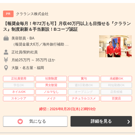
クラランス株式会社
PR
【報奨金毎月！年72万も可】月収40万円以上も目指せる『クララン
ス』制度刷新＆手当新設！Bコープ認証
美容部員・BA
（報奨金最大6万／海外旅行補助 …
正社員/契約社員
月給25万円 ～ 35万円 ほか
大阪・名古屋・福岡
正社員登用
社割制度
賞与
未経験OK
学生OK
男女歓迎
週3日勤務OK
時短勤務OK
ネイルOK
ノルマなし
オープニング
店長候補
スキンケア
メイク
ナチュラルコスメ
百貨店
締切：2026年8月20日(木) 23時59分
気になる
詳細を見る