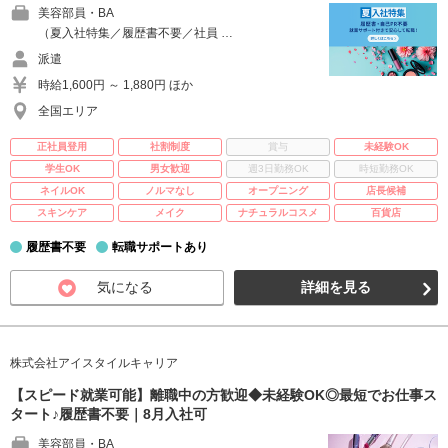
美容部員・BA
（夏入社特集／履歴書不要／社員 …
派遣
時給1,600円 ～ 1,880円 ほか
全国エリア
正社員登用
社割制度
賞与
未経験OK
学生OK
男女歓迎
週3日勤務OK
時短勤務OK
ネイルOK
ノルマなし
オープニング
店長候補
スキンケア
メイク
ナチュラルコスメ
百貨店
履歴書不要
転職サポートあり
気になる
詳細を見る
株式会社アイスタイルキャリア
【スピード就業可能】離職中の方歓迎◆未経験OK◎最短でお仕事ス
タート♪履歴書不要｜8月入社可
美容部員・BA