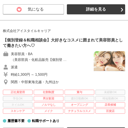
気になる
詳細を見る
株式会社アイスタイルキャリア
【個別登録＆転職相談会】大好きなコスメに囲まれて美容部員とし
て働きたい方へ♡
美容部員・BA
（美容部員・化粧品販売【個別登 …
派遣
時給1,300円 ～ 1,500円
関西・中部東海北越・九州ほか
正社員登用
社割制度
賞与
未経験OK
学生OK
男女歓迎
週3日勤務OK
時短勤務OK
ネイルOK
ノルマなし
オープニング
店長候補
スキンケア
メイク
ナチュラルコスメ
百貨店
履歴書不要
転職サポートあり