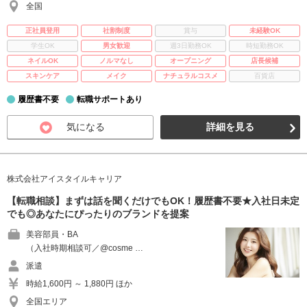
全国
正社員登用
社割制度
賞与
未経験OK
学生OK
男女歓迎
週3日勤務OK
時短勤務OK
ネイルOK
ノルマなし
オープニング
店長候補
スキンケア
メイク
ナチュラルコスメ
百貨店
履歴書不要
転職サポートあり
気になる
詳細を見る
株式会社アイスタイルキャリア
【転職相談】まずは話を聞くだけでもOK！履歴書不要★入社日未定
でも◎あなたにぴったりのブランドを提案
美容部員・BA
（入社時期相談可／@cosme …
派遣
時給1,600円 ～ 1,880円 ほか
全国エリア