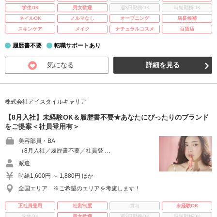
学生OK
男女歓迎
週3日勤務OK
時短勤務OK
ネイルOK
ノルマなし
オープニング
店長候補
スキンケア
メイク
ナチュラルコスメ
百貨店
履歴書不要
転職サポートあり
気になる
詳細を見る
株式会社アイスタイルキャリア
【8月入社】未経験OK＆履歴書不要★あなたにぴったりのブランド
をご提案＜社員登用有＞
美容部員・BA
（8月入社／履歴書不要／社員登 …
派遣
時給1,600円 ～ 1,880円 ほか
全国エリア ※ご希望のエリアを考慮します！
正社員登用
社割制度
賞与
未経験OK
学生OK
男女歓迎
週3日勤務OK
時短勤務OK