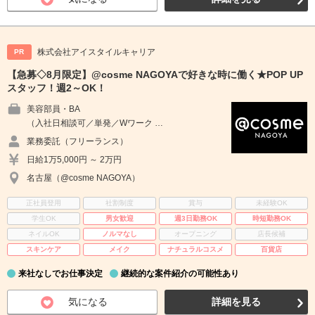
株式会社アイスタイルキャリア
PR
【急募◇8月限定】@cosme NAGOYAで好きな時に働く★POP UP
スタッフ！週2～OK！
美容部員・BA
（入社日相談可／単発／Wワーク …
業務委託（フリーランス）
日給1万5,000円 ～ 2万円
名古屋（@cosme NAGOYA）
正社員登用
社割制度
賞与
未経験OK
学生OK
男女歓迎
週3日勤務OK
時短勤務OK
ネイルOK
ノルマなし
オープニング
店長候補
スキンケア
メイク
ナチュラルコスメ
百貨店
来社なしでお仕事決定
継続的な案件紹介の可能性あり
気になる
詳細を見る