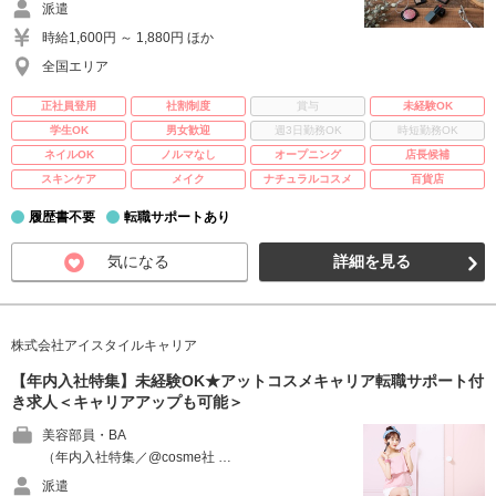
派遣
時給1,600円 ～ 1,880円 ほか
全国エリア
正社員登用
社割制度
賞与
未経験OK
学生OK
男女歓迎
週3日勤務OK
時短勤務OK
ネイルOK
ノルマなし
オープニング
店長候補
スキンケア
メイク
ナチュラルコスメ
百貨店
履歴書不要
転職サポートあり
気になる
詳細を見る
株式会社アイスタイルキャリア
【年内入社特集】未経験OK★アットコスメキャリア転職サポート付
き求人＜キャリアアップも可能＞
美容部員・BA
（年内入社特集／@cosme社 …
派遣