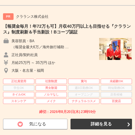
クラランス株式会社
PR
【報奨金毎月！年72万も可】月収40万円以上も目指せる『クララン
ス』制度刷新＆手当新設！Bコープ認証
美容部員・BA
（報奨金最大6万／海外旅行補助 …
正社員/契約社員
月給25万円 ～ 35万円 ほか
大阪・名古屋・福岡
正社員登用
社割制度
賞与
未経験OK
学生OK
男女歓迎
週3日勤務OK
時短勤務OK
ネイルOK
ノルマなし
オープニング
店長候補
スキンケア
メイク
ナチュラルコスメ
百貨店
締切：2026年8月20日(木) 23時59分
気になる
詳細を見る