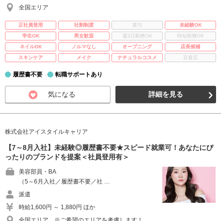
全国エリア
正社員登用
社割制度
賞与
未経験OK
学生OK
男女歓迎
週3日勤務OK
時短勤務OK
ネイルOK
ノルマなし
オープニング
店長候補
スキンケア
メイク
ナチュラルコスメ
百貨店
履歴書不要
転職サポートあり
気になる
詳細を見る
株式会社アイスタイルキャリア
【7～8月入社】未経験◎履歴書不要★スピード就業可！あなたにぴ
ったりのブランドを提案＜社員登用有＞
美容部員・BA
（5～6月入社／履歴書不要／社 …
派遣
時給1,600円 ～ 1,880円 ほか
全国エリア ※ご希望のエリアを考慮します！