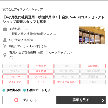
株式会社アイスタイルキャリア
【4か月後に社員登用・積極採用中！】金沢Rinto内コスメセレクト
ショップ販売スタッフを募集！
美容部員・BA
（即日入社／社員転籍前提／コス …
紹介予定派遣/派遣
時給1,350円 ～ 1,450円 ほか
石川／ 金沢百番街Rinto店（フルーツギャザリン
グ）
正社員登用
社割制度
賞与
未経験OK
学生OK
男女歓迎
週3日勤務OK
時短勤務OK
ネイルOK
ノルマなし
オープニング
店長候補
スキンケア
メイク
ナチュラルコスメ
百貨店
履歴書不要
転職サポートあり
気になる
詳細を見る