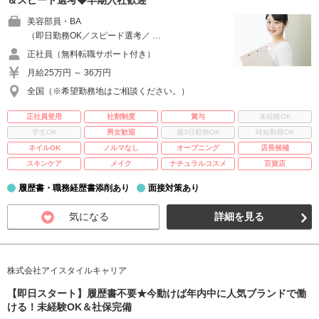
＆スピード選考◆早期入社歓迎
美容部員・BA
（即日勤務OK／スピード選考／ …
正社員（無料転職サポート付き）
月給25万円 ～ 36万円
全国（※希望勤務地はご相談ください。）
正社員登用
社割制度
賞与
未経験OK
学生OK
男女歓迎
週3日勤務OK
時短勤務OK
ネイルOK
ノルマなし
オープニング
店長候補
スキンケア
メイク
ナチュラルコスメ
百貨店
履歴書・職務経歴書添削あり
面接対策あり
気になる
詳細を見る
株式会社アイスタイルキャリア
【即日スタート】履歴書不要★今動けば年内中に人気ブランドで働
ける！未経験OK＆社保完備