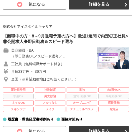
気になる
詳細を見る
株式会社アイスタイルキャリア
【離職中の方・8～9月退職予定の方へ】最短1週間で内定◎正社員×
非公開求人◆即日勤務＆スピード選考
美容部員・BA
（即日勤務OK／スピード選考／ …
正社員（無料転職サポート付き）
月給23万円 ～ 36万円
全国（※希望勤務地はご相談ください。）
正社員登用
社割制度
賞与
未経験OK
学生OK
男女歓迎
週3日勤務OK
時短勤務OK
ネイルOK
ノルマなし
オープニング
店長候補
スキンケア
メイク
ナチュラルコスメ
百貨店
履歴書・職務経歴書添削あり
面接対策あり
気になる
詳細を見る