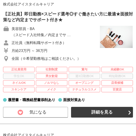
株式会社アイスタイルキャリア
【正社員】即日勤務×スピード選考◎すぐ働きたい方に最適★面接対
策など内定までサポート付き★
美容部員・BA
（スピード入社特集／内定までサ …
正社員（無料転職サポート付き）
月給23万円 ～ 36万円
全国（※希望勤務地はご相談ください。）
正社員登用
社割制度
賞与
未経験OK
学生OK
男女歓迎
週3日勤務OK
時短勤務OK
ネイルOK
ノルマなし
オープニング
店長候補
スキンケア
メイク
ナチュラルコスメ
百貨店
履歴書・職務経歴書添削あり
面接対策あり
気になる
詳細を見る
株式会社アイスタイルキャリア