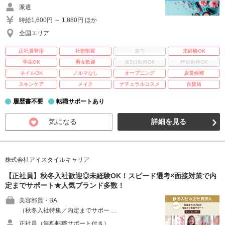
派遣
時給1,600円 ～ 1,880円 ほか
全国エリア
正社員登用
社割制度
賞与
未経験OK
学生OK
男女歓迎
週3日勤務OK
時短勤務OK
ネイルOK
ノルマなし
オープニング
店長候補
スキンケア
メイク
ナチュラルコスメ
百貨店
履歴書不要
転職サポートあり
気になる
詳細を見る
株式会社アイスタイルキャリア
【正社員】秋冬入社歓迎◎未経験OK！スピード選考×面接対策で内
定までサポート★人気ブランド多数！
美容部員・BA
（秋冬入社特集／内定までサポー …
正社員（無料転職サポート付き）