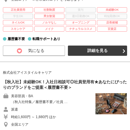
正社員登用
社割制度
賞与
未経験OK
学生OK
男女歓迎
週3日勤務OK
時短勤務OK
ネイルOK
ノルマなし
オープニング
店長候補
スキンケア
メイク
ナチュラルコスメ
百貨店
履歴書不要
転職サポートあり
気になる
詳細を見る
株式会社アイスタイルキャリア
【秋入社】未経験OK！入社日相談可◎社員登用有★あなたにぴった
りのブランドをご提案＜履歴書不要＞
美容部員・BA
（秋入社特集／履歴書不要／社員 …
派遣
時給1,600円 ～ 1,880円 ほか
全国エリア