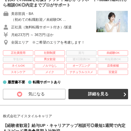
ら相談OK◎内定までプロがサポート
美容部員・BA
（初めての転職歓迎／未経験OK …
正社員（無料転職サポート付き）/派遣
月給23万円 ～ 36万円 ほか
全国エリア ※ご希望のエリアを考慮します！
正社員登用
社割制度
賞与
未経験OK
学生OK
男女歓迎
週3日勤務OK
時短勤務OK
ネイルOK
ノルマなし
オープニング
店長候補
スキンケア
メイク
ナチュラルコスメ
百貨店
履歴書不要
転職サポートあり
気になる
詳細を見る
株式会社アイスタイルキャリア
【経験者歓迎】給与UP・キャリアアップ相談可◎最短1週間で内定