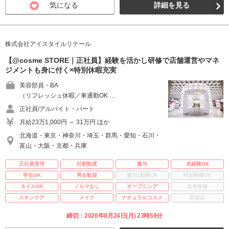
気になる
詳細を見る
株式会社アイスタイルリテール
【@cosme STORE｜正社員】経験を活かし研修で店舗運営やマネ
ジメントも身に付く×特別休暇充実
美容部員・BA
（リフレッシュ休暇／車通勤OK …
正社員/アルバイト・パート
月給23万1,000円 ～ 31万円 ほか
北海道・東京・神奈川・埼玉・群馬・愛知・石川・
富山・大阪・京都・兵庫
正社員登用
社割制度
賞与
未経験OK
学生OK
男女歓迎
週3日勤務OK
時短勤務OK
ネイルOK
ノルマなし
オープニング
店長候補
スキンケア
メイク
ナチュラルコスメ
百貨店
締切：2026年8月24日(月) 23時59分