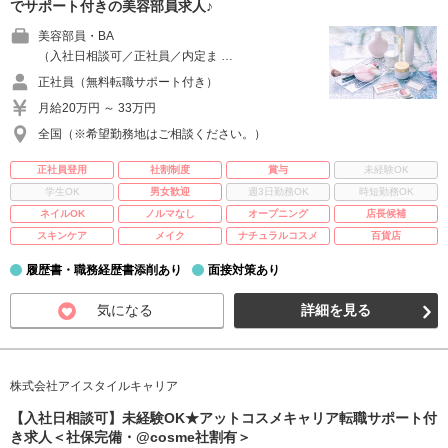
でサポート付きの美容部員求人♪
美容部員・BA
（入社日相談可／正社員／内定ま …
正社員（無料転職サポート付き）
月給20万円 ～ 33万円
全国（※希望勤務地はご相談ください。）
正社員登用
社割制度
賞与
未経験OK
学生OK
男女歓迎
週3日勤務OK
時短勤務OK
ネイルOK
ノルマなし
オープニング
店長候補
スキンケア
メイク
ナチュラルコスメ
百貨店
履歴書・職務経歴書添削あり
面接対策あり
気になる
詳細を見る
株式会社アイスタイルキャリア
【入社日相談可】未経験OK★アットコスメキャリア転職サポート付
き求人＜社保完備・@cosme社割有＞