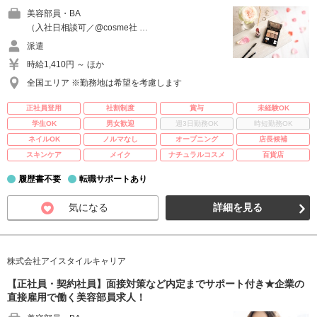
美容部員・BA
（入社日相談可／@cosme社 …
派遣
時給1,410円 ～ ほか
全国エリア ※勤務地は希望を考慮します
正社員登用
社割制度
賞与
未経験OK
学生OK
男女歓迎
週3日勤務OK
時短勤務OK
ネイルOK
ノルマなし
オープニング
店長候補
スキンケア
メイク
ナチュラルコスメ
百貨店
履歴書不要
転職サポートあり
気になる
詳細を見る
株式会社アイスタイルキャリア
【正社員・契約社員】面接対策など内定までサポート付き★企業の
直接雇用で働く美容部員求人！