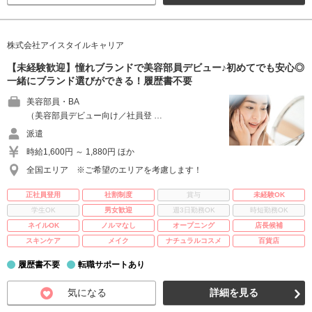
株式会社アイスタイルキャリア
【未経験歓迎】憧れブランドで美容部員デビュー♪初めてでも安心◎
一緒にブランド選びができる！履歴書不要
美容部員・BA
（美容部員デビュー向け／社員登 …
派遣
時給1,600円 ～ 1,880円 ほか
全国エリア ※ご希望のエリアを考慮します！
正社員登用
社割制度
賞与
未経験OK
学生OK
男女歓迎
週3日勤務OK
時短勤務OK
ネイルOK
ノルマなし
オープニング
店長候補
スキンケア
メイク
ナチュラルコスメ
百貨店
履歴書不要
転職サポートあり
気になる
詳細を見る