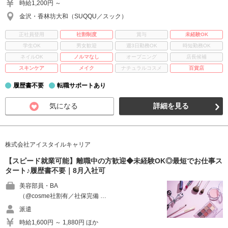
時給1,200円 ～
金沢・香林坊大和（SUQQU／スック）
正社員登用
社割制度
賞与
未経験OK
学生OK
男女歓迎
週3日勤務OK
時短勤務OK
ネイルOK
ノルマなし
オープニング
店長候補
スキンケア
メイク
ナチュラルコスメ
百貨店
履歴書不要
転職サポートあり
気になる
詳細を見る
株式会社アイスタイルキャリア
【スピード就業可能】離職中の方歓迎◆未経験OK◎最短でお仕事ス
タート♪履歴書不要｜8月入社可
美容部員・BA
（@cosme社割有／社保完備 …
派遣
時給1,600円 ～ 1,880円 ほか