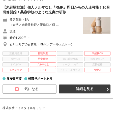
【未経験歓迎】個人ノルマなし『RMK』即日からの入店可能！10月
研修開始！美容学校のような充実の研修
美容部員・BA
（金沢／未経験歓迎／研修◎／個 …
派遣
時給1,200円 ～
石川エリアの百貨店（RMK／アールエムケー）
正社員登用
社割制度
賞与
未経験OK
学生OK
男女歓迎
週3日勤務OK
時短勤務OK
ネイルOK
ノルマなし
オープニング
店長候補
スキンケア
メイク
ナチュラルコスメ
百貨店
履歴書不要
転職サポートあり
気になる
詳細を見る
株式会社アイスタイルキャリア