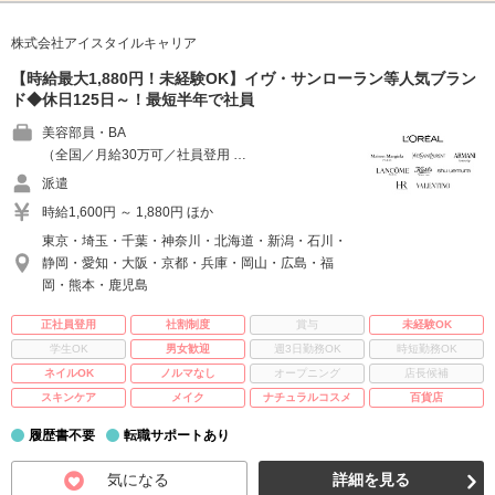
株式会社アイスタイルキャリア
【時給最大1,880円！未経験OK】イヴ・サンローラン等人気ブラン
ド◆休日125日～！最短半年で社員
美容部員・BA
（全国／月給30万可／社員登用 …
派遣
時給1,600円 ～ 1,880円 ほか
東京・埼玉・千葉・神奈川・北海道・新潟・石川・
静岡・愛知・大阪・京都・兵庫・岡山・広島・福
岡・熊本・鹿児島
正社員登用
社割制度
賞与
未経験OK
学生OK
男女歓迎
週3日勤務OK
時短勤務OK
ネイルOK
ノルマなし
オープニング
店長候補
スキンケア
メイク
ナチュラルコスメ
百貨店
履歴書不要
転職サポートあり
気になる
詳細を見る