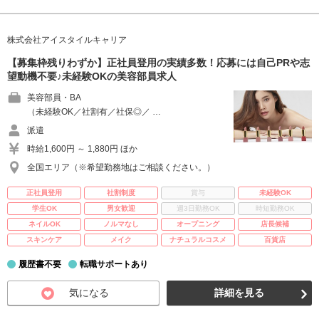
株式会社アイスタイルキャリア
【募集枠残りわずか】正社員登用の実績多数！応募には自己PRや志
望動機不要♪未経験OKの美容部員求人
美容部員・BA
（未経験OK／社割有／社保◎／ …
派遣
時給1,600円 ～ 1,880円 ほか
全国エリア（※希望勤務地はご相談ください。）
正社員登用
社割制度
賞与
未経験OK
学生OK
男女歓迎
週3日勤務OK
時短勤務OK
ネイルOK
ノルマなし
オープニング
店長候補
スキンケア
メイク
ナチュラルコスメ
百貨店
履歴書不要
転職サポートあり
気になる
詳細を見る