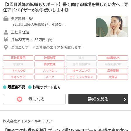
【2回目以降の転職もサポート】長く働ける職場を探したい方へ！専
任アドバイザーがお手伝いします◎
美容部員・BA
（2回目以降の転職歓迎／相談O …
正社員/派遣
月給23万円 ～ 36万円 ほか
全国エリア ※ご希望のエリアを考慮します！
正社員登用
社割制度
賞与
未経験OK
学生OK
男女歓迎
週3日勤務OK
時短勤務OK
ネイルOK
ノルマなし
オープニング
店長候補
スキンケア
メイク
ナチュラルコスメ
百貨店
履歴書不要
転職サポートあり
気になる
詳細を見る
株式会社アイスタイルキャリア
【初めての転職を応援】ブランド選びからサポート♪転職の進め方か