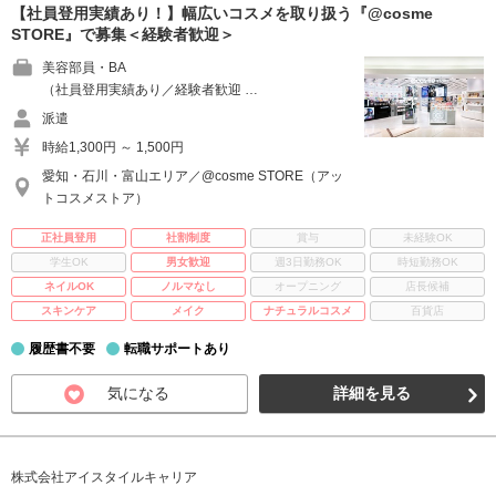
【社員登用実績あり！】幅広いコスメを取り扱う『@cosme
STORE』で募集＜経験者歓迎＞
美容部員・BA
（社員登用実績あり／経験者歓迎 …
派遣
時給1,300円 ～ 1,500円
愛知・石川・富山エリア／@cosme STORE（アッ
トコスメストア）
正社員登用
社割制度
賞与
未経験OK
学生OK
男女歓迎
週3日勤務OK
時短勤務OK
ネイルOK
ノルマなし
オープニング
店長候補
スキンケア
メイク
ナチュラルコスメ
百貨店
履歴書不要
転職サポートあり
気になる
詳細を見る
株式会社アイスタイルキャリア