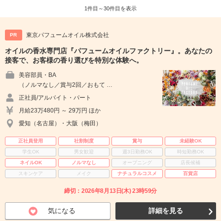
1件目～30件目を表示
東京パフュームオイル株式会社
PR
オイルの香水専門店『パフュームオイルファクトリー』。あなたの
接客で、お客様の香り選びを特別な体験へ。
美容部員・BA
（ノルマなし／賞与2回／おもて …
正社員/アルバイト・パート
月給23万480円 ～ 29万円 ほか
愛知（名古屋）・大阪（梅田）
正社員登用
社割制度
賞与
未経験OK
学生OK
男女歓迎
週3日勤務OK
時短勤務OK
ネイルOK
ノルマなし
オープニング
店長候補
スキンケア
メイク
ナチュラルコスメ
百貨店
締切：2026年8月13日(木) 23時59分
気になる
詳細を見る