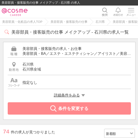
美容部員・接客販売の仕事 メイクアップ - 石川県 の求人
美容部員・化粧品の求人TOP
美容部員・接客販売の仕事
石川県
美容部員・接客販売
美容部員・接客販売の仕事 メイクアップ - 石川県の求人一覧
美容部員・接客販売の求人・お仕事
美容部員・BA／エステ・エステティシャン／アイリスト／美容師／受付・フロント
石川県
石川県全域
指定なし
特徴
詳細条件をみる
メイクアップ
条件を変更する
74
件の求人が見つかりました