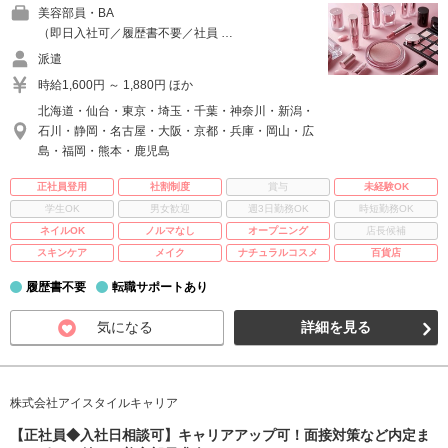
美容部員・BA
（即日入社可／履歴書不要／社員 …
派遣
時給1,600円 ～ 1,880円 ほか
北海道・仙台・東京・埼玉・千葉・神奈川・新潟・
石川・静岡・名古屋・大阪・京都・兵庫・岡山・広
島・福岡・熊本・鹿児島
正社員登用
社割制度
賞与
未経験OK
学生OK
男女歓迎
週3日勤務OK
時短勤務OK
ネイルOK
ノルマなし
オープニング
店長候補
スキンケア
メイク
ナチュラルコスメ
百貨店
履歴書不要
転職サポートあり
気になる
詳細を見る
株式会社アイスタイルキャリア
【正社員◆入社日相談可】キャリアアップ可！面接対策など内定ま