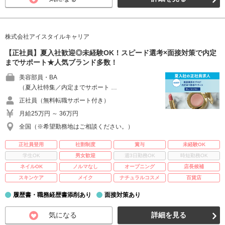
株式会社アイスタイルキャリア
【正社員】夏入社歓迎◎未経験OK！スピード選考×面接対策で内定
までサポート★人気ブランド多数！
美容部員・BA
（夏入社特集／内定までサポート …
正社員（無料転職サポート付き）
月給25万円 ～ 36万円
全国（※希望勤務地はご相談ください。）
正社員登用
社割制度
賞与
未経験OK
学生OK
男女歓迎
週3日勤務OK
時短勤務OK
ネイルOK
ノルマなし
オープニング
店長候補
スキンケア
メイク
ナチュラルコスメ
百貨店
履歴書・職務経歴書添削あり
面接対策あり
気になる
詳細を見る