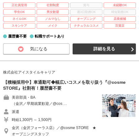
正社員登用
社割制度
賞与
未経験OK
学生OK
男女歓迎
週3日勤務OK
時短勤務OK
ネイルOK
ノルマなし
オープニング
店長候補
スキンケア
メイク
ナチュラルコスメ
百貨店
履歴書不要
転職サポートあり
気になる
詳細を見る
株式会社アイスタイルキャリア
【積極採用中】車通勤可◆幅広いコスメを取り扱う『@cosme
STORE』社割有！履歴書不要
美容部員・BA
（金沢／早期就業歓迎／@cos …
派遣
時給1,300円 ～ 1,500円
金沢（金沢フォーラス店）／@cosme STORE ★
オープニングスタッフ