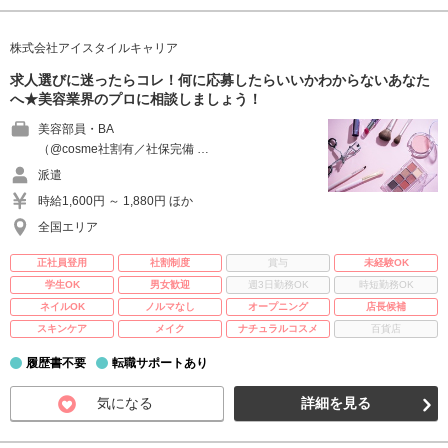
株式会社アイスタイルキャリア
求人選びに迷ったらコレ！何に応募したらいいかわからないあなた
へ★美容業界のプロに相談しましょう！
美容部員・BA
（@cosme社割有／社保完備 …
派遣
時給1,600円 ～ 1,880円 ほか
全国エリア
正社員登用
社割制度
賞与
未経験OK
学生OK
男女歓迎
週3日勤務OK
時短勤務OK
ネイルOK
ノルマなし
オープニング
店長候補
スキンケア
メイク
ナチュラルコスメ
百貨店
履歴書不要
転職サポートあり
気になる
詳細を見る