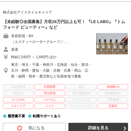
株式会社アイスタイルキャリア
【未経験◎全国募集】月収26万円以上も可！ 『LE LABO』『トム
フォード ビューティー』など
美容部員・BA
（エスティーローダーグループ／ …
派遣
時給1,540円 ～ 1,680円 ほか
東京・埼玉・千葉・神奈川・北海道・仙台・新潟・
石川・静岡・愛知・大阪・京都・兵庫・岡山・広
島・福岡・熊本・鹿児島など全国各地で募集
正社員登用
社割制度
賞与
未経験OK
学生OK
男女歓迎
週3日勤務OK
時短勤務OK
ネイルOK
ノルマなし
オープニング
店長候補
スキンケア
メイク
ナチュラルコスメ
百貨店
履歴書不要
転職サポートあり
気になる
詳細を見る