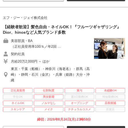
エフ・ジー・ジェイ株式会社
【経験者歓迎】髪色自由・ネイルOK！『フルーツギャザリング』
Dior、hinceなど人気ブランド多数
美容部員・BA
（正社員登用率100％／年2回 …
契約社員
月給20万2,000円 ～ ほか
東京・千葉（船橋）・神奈川（海老名）・群馬（高
崎）・静岡・石川（金沢）・兵庫（姫路）大分・沖
縄
正社員登用
社割制度
賞与
未経験OK
学生OK
男女歓迎
週3日勤務OK
時短勤務OK
ネイルOK
ノルマなし
オープニング
店長候補
スキンケア
メイク
ナチュラルコスメ
百貨店
締切：2026年8月24日(月) 23時59分