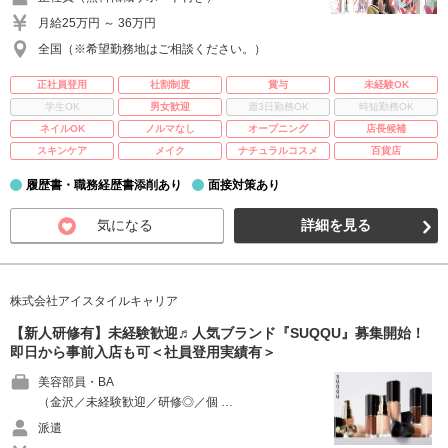
月給25万円 ～ 36万円
全国（※希望勤務地はご相談ください。）
正社員登用
社割制度
賞与
未経験OK
学生OK
男女歓迎
週3日勤務OK
時短勤務OK
ネイルOK
ノルマなし
オープニング
店長候補
スキンケア
メイク
ナチュラルコスメ
百貨店
履歴書・職務経歴書添削あり
面接対策あり
気になる
詳細を見る
株式会社アイスタイルキャリア
【新人研修有】未経験歓迎♬人気ブランド『SUQQU』募集開始！
即日から事前入店も可＜社員登用実績有＞
美容部員・BA
（金沢／未経験歓迎／研修◎／個 …
派遣