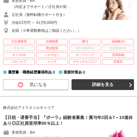
美容部員・BA
（内定までサポート／正社員や契 …
正社員（無料転職サポート付き）
月給23万円 ～ 41万6,000円
全国（※希望勤務地はご相談ください。）
正社員登用
社割制度
賞与
未経験OK
学生OK
男女歓迎
週3日勤務OK
時短勤務OK
ネイルOK
ノルマなし
オープニング
店長候補
スキンケア
メイク
ナチュラルコスメ
百貨店
履歴書・職務経歴書添削あり
面接対策あり
気になる
詳細を見る
株式会社アイスタイルキャリア
【日祝・遅番手当】『ポーラ』経験者募集！賞与年2回＆7～10連休
あり◎正社員登用率90％以上！
美容部員・BA