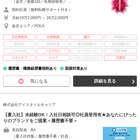
（金沢／面接1回／長期休暇有／ …
契約社員（無料転職サポート付き）
月給19万2,000円 ～ 26万2,000円
金沢エリア／POLA
正社員登用
社割制度
賞与
未経験OK
学生OK
男女歓迎
週3日勤務OK
時短勤務OK
ネイルOK
ノルマなし
オープニング
店長候補
スキンケア
メイク
ナチュラルコスメ
百貨店
履歴書・職務経歴書添削あり
面接対策あり
気になる
詳細を見る
株式会社アイスタイルキャリア
【夏入社】未経験OK！入社日相談可◎社員登用有★あなたにぴった
りのブランドをご提案＜履歴書不要＞
美容部員・BA
（夏入社特集／履歴書不要／社員 …