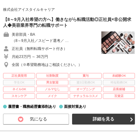
株式会社アイスタイルキャリア
【8～9月入社希望の方へ】働きながら転職活動◎正社員×非公開求
人◆美容業界専門の転職サポート
美容部員・BA
（8～9月入社／スピード選考／ …
正社員（無料転職サポート付き）
月給23万円 ～ 36万円
全国（※希望勤務地はご相談ください。）
正社員登用
社割制度
賞与
未経験OK
学生OK
男女歓迎
週3日勤務OK
時短勤務OK
ネイルOK
ノルマなし
オープニング
店長候補
スキンケア
メイク
ナチュラルコスメ
百貨店
履歴書・職務経歴書添削あり
面接対策あり
気になる
詳細を見る