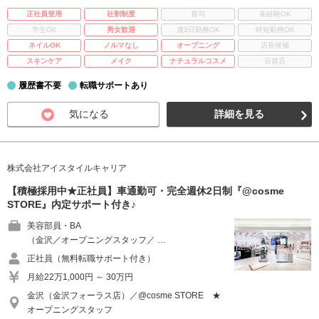
正社員登用
社割制度
賞与
未経験OK
学生OK
男女歓迎
週3日勤務OK
時短勤務OK
ネイルOK
ノルマなし
オープニング
店長候補
スキンケア
メイク
ナチュラルコスメ
百貨店
履歴書不要
転職サポートあり
気になる
詳細を見る
株式会社アイスタイルキャリア
【積極採用中★正社員】車通勤可・完全週休2日制『@cosme
STORE』内定サポート付き♪
美容部員・BA
（金沢／オープニングスタッフ／ …
正社員（無料転職サポート付き）
月給22万1,000円 ～ 30万円
金沢（金沢フォーラス店）／@cosme STORE ★
オープニングスタッフ