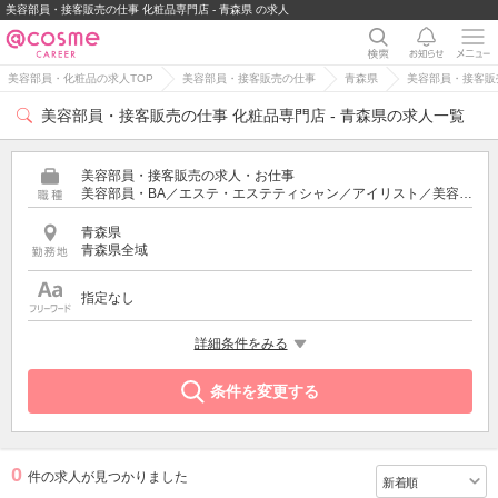
美容部員・接客販売の仕事 化粧品専門店 - 青森県 の求人
美容部員・化粧品の求人TOP
美容部員・接客販売の仕事
青森県
美容部員・接客販売
美容部員・接客販売の仕事 化粧品専門店 - 青森県の求人一覧
美容部員・接客販売の求人・お仕事
美容部員・BA／エステ・エステティシャン／アイリスト／美容師／受付・フロント
青森県
青森県全域
指定なし
特徴
詳細条件をみる
化粧品専門店
条件を変更する
0
件の求人が見つかりました