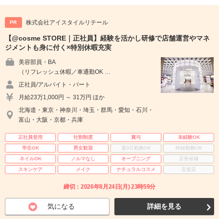
株式会社アイスタイルリテール
PR
【@cosme STORE｜正社員】経験を活かし研修で店舗運営やマネ
ジメントも身に付く×特別休暇充実
美容部員・BA
（リフレッシュ休暇／車通勤OK …
正社員/アルバイト・パート
月給23万1,000円 ～ 31万円 ほか
北海道・東京・神奈川・埼玉・群馬・愛知・石川・
富山・大阪・京都・兵庫
正社員登用
社割制度
賞与
未経験OK
学生OK
男女歓迎
週3日勤務OK
時短勤務OK
ネイルOK
ノルマなし
オープニング
店長候補
スキンケア
メイク
ナチュラルコスメ
百貨店
締切：2026年8月24日(月) 23時59分
気になる
詳細を見る