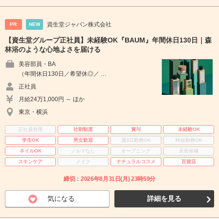
資生堂ジャパン株式会社
PR
NEW
【資生堂グループ正社員】未経験OK『BAUM』年間休日130日｜森
林浴のような心地よさを届ける
美容部員・BA
（年間休日130日／希望休◎／ …
正社員
月給24万1,000円 ～ ほか
東京・横浜
正社員登用
社割制度
賞与
未経験OK
学生OK
男女歓迎
週3日勤務OK
時短勤務OK
ネイルOK
ノルマなし
オープニング
店長候補
スキンケア
メイク
ナチュラルコスメ
百貨店
締切：2026年8月31日(月) 23時59分
気になる
詳細を見る