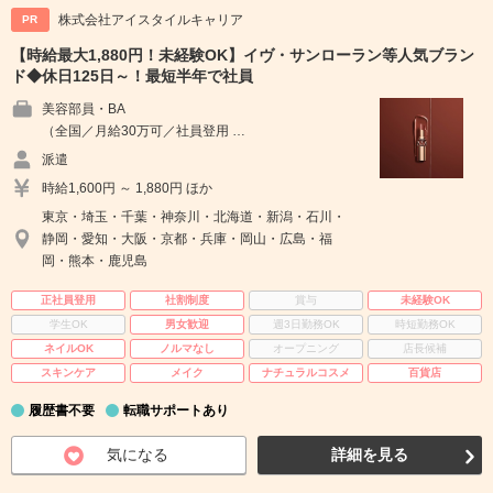
株式会社アイスタイルキャリア
PR
【時給最大1,880円！未経験OK】イヴ・サンローラン等人気ブラン
ド◆休日125日～！最短半年で社員
美容部員・BA
（全国／月給30万可／社員登用 …
派遣
時給1,600円 ～ 1,880円 ほか
東京・埼玉・千葉・神奈川・北海道・新潟・石川・
静岡・愛知・大阪・京都・兵庫・岡山・広島・福
岡・熊本・鹿児島
正社員登用
社割制度
賞与
未経験OK
学生OK
男女歓迎
週3日勤務OK
時短勤務OK
ネイルOK
ノルマなし
オープニング
店長候補
スキンケア
メイク
ナチュラルコスメ
百貨店
履歴書不要
転職サポートあり
気になる
詳細を見る