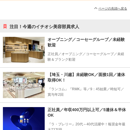
ページの先頭へ戻る
注目！今週のイチオシ美容部員求人
オープニング／コーセーグループ／未経験
歓迎
正社員／オープニング／コーセーグループ／未経
験＆ブランク歓迎
【埼玉・川越】未経験OK／面接1回／連休
取得OK！
『ランコム』『RMK』等／9：45始業／時短可／
賞与年2回
正社員／年収400万円以上可／5連休＆半休
OK
『ラ・プレリー』20代～40代活躍中！報奨金年最
大72万円