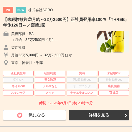
株式会社ACRO
PR
NEW
【未経験歓迎◎月給～32万2500円】正社員登用率100％『THREE』
年休126日～／面接1回
美容部員・BA
（月給～32万2500円／月1 …
契約社員
月給23万5,000円 ～ 32万2,500円 ほか
東京・神奈川・千葉
正社員登用
社割制度
賞与
未経験OK
学生OK
男女歓迎
週3日勤務OK
時短勤務OK
ネイルOK
ノルマなし
オープニング
店長候補
スキンケア
メイク
ナチュラルコスメ
百貨店
締切：2026年9月3日(木) 23時59分
気になる
詳細を見る