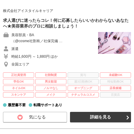
株式会社アイスタイルキャリア
求人選びに迷ったらコレ！何に応募したらいいかわからないあなた
へ★美容業界のプロに相談しましょう！
美容部員・BA
（@cosme社割有／社保完備 …
派遣
時給1,600円 ～ 1,880円 ほか
全国エリア
正社員登用
社割制度
賞与
未経験OK
学生OK
男女歓迎
週3日勤務OK
時短勤務OK
ネイルOK
ノルマなし
オープニング
店長候補
スキンケア
メイク
ナチュラルコスメ
百貨店
履歴書不要
転職サポートあり
気になる
詳細を見る