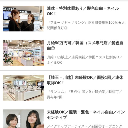
連休・特別休暇あり／髪色自由・ネイル
OK！
『フルーツギャザリング』正社員登用率100％★人
間関係良好◎
月給50万円可／韓国コスメ専門店／髪色自
由◎
月給30万以上／店長候補／韓国コスメ社割あり／
ネイルOK
【埼玉・川越】未経験OK／面接1回／連休
取得OK！
『ランコム』『RMK』等／9：45始業／時短可／
賞与年2回
未経験OK／服装・髪色・ネイル自由／イン
センティブ
メイクアップアーティスト／副業◎オープニング