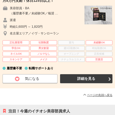
月8万円支給！休日125日以上！
美容部員・BA
（履歴書不要／未経験OK／報奨 …
派遣
時給1,600円 ～ 1,820円
名古屋エリア／イヴ・サンローラン
正社員登用
社割制度
賞与
未経験OK
学生OK
男女歓迎
週3日勤務OK
時短勤務OK
ネイルOK
ノルマなし
オープニング
店長候補
スキンケア
メイク
ナチュラルコスメ
百貨店
履歴書不要
転職サポートあり
気になる
詳細を見る
ページの先頭へ戻る
注目！今週のイチオシ美容部員求人