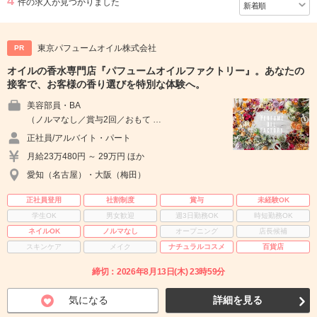
4
件の求人が見つかりました
東京パフュームオイル株式会社
PR
オイルの香水専門店『パフュームオイルファクトリー』。あなたの
接客で、お客様の香り選びを特別な体験へ。
美容部員・BA
（ノルマなし／賞与2回／おもて …
正社員/アルバイト・パート
月給23万480円 ～ 29万円 ほか
愛知（名古屋）・大阪（梅田）
正社員登用
社割制度
賞与
未経験OK
学生OK
男女歓迎
週3日勤務OK
時短勤務OK
ネイルOK
ノルマなし
オープニング
店長候補
スキンケア
メイク
ナチュラルコスメ
百貨店
締切：2026年8月13日(木) 23時59分
気になる
詳細を見る