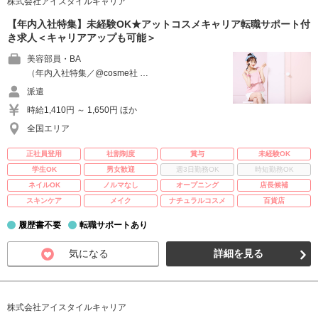
株式会社アイスタイルキャリア
【年内入社特集】未経験OK★アットコスメキャリア転職サポート付
き求人＜キャリアアップも可能＞
美容部員・BA
（年内入社特集／@cosme社 …
派遣
時給1,410円 ～ 1,650円 ほか
全国エリア
正社員登用
社割制度
賞与
未経験OK
学生OK
男女歓迎
週3日勤務OK
時短勤務OK
ネイルOK
ノルマなし
オープニング
店長候補
スキンケア
メイク
ナチュラルコスメ
百貨店
履歴書不要
転職サポートあり
気になる
詳細を見る
株式会社アイスタイルキャリア