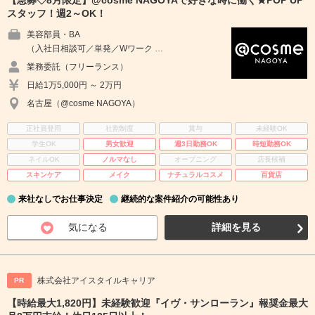
【急募◇8月限定】@cosme NAGOYAで好きな時に働く★POP UP
スタッフ！週2～OK！
美容部員・BA
（入社日相談可／単発／Wワーク …
業務委託（フリーランス）
日給1万5,000円 ～ 2万円
名古屋（@cosme NAGOYA）
正社員登用
社割制度
賞与
未経験OK
学生OK
男女歓迎
週3日勤務OK
時短勤務OK
ネイルOK
ノルマなし
オープニング
店長候補
スキンケア
メイク
ナチュラルコスメ
百貨店
来社なしでお仕事決定
継続的な案件紹介の可能性あり
気になる
詳細を見る
株式会社アイスタイルキャリア
PR
【時給最大1,820円】未経験歓迎『イヴ・サンローラン』報奨金最大