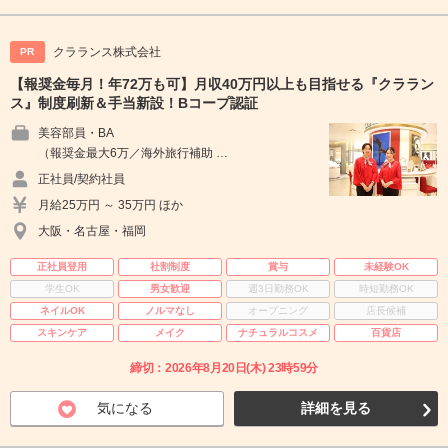
クラランス株式会社
PR
【報奨金毎月！年72万も可】月収40万円以上も目指せる『クララン
ス』制度刷新＆手当新設！Bコープ認証
美容部員・BA
（報奨金最大6万／海外旅行補助 …
正社員/契約社員
月給25万円 ～ 35万円 ほか
大阪・名古屋・福岡
正社員登用
社割制度
賞与
未経験OK
学生OK
男女歓迎
週3日勤務OK
時短勤務OK
ネイルOK
ノルマなし
オープニング
店長候補
スキンケア
メイク
ナチュラルコスメ
百貨店
締切：2026年8月20日(木) 23時59分
気になる
詳細を見る