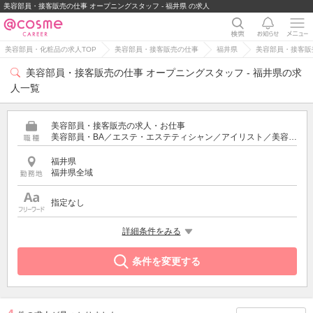
美容部員・接客販売の仕事 オープニングスタッフ - 福井県 の求人
美容部員・化粧品の求人TOP
美容部員・接客販売の仕事
福井県
美容部員・接客販
美容部員・接客販売の仕事 オープニングスタッフ - 福井県の求
人一覧
美容部員・接客販売の求人・お仕事
美容部員・BA／エステ・エステティシャン／アイリスト／美容師／受付・フロント
福井県
福井県全域
指定なし
希望する条件
詳細条件をみる
オープニングスタッフ
条件を変更する