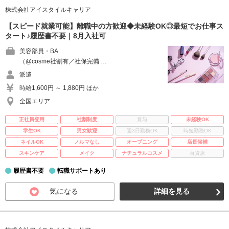
株式会社アイスタイルキャリア
【スピード就業可能】離職中の方歓迎◆未経験OK◎最短でお仕事ス
タート♪履歴書不要｜8月入社可
美容部員・BA
（@cosme社割有／社保完備 …
派遣
時給1,600円 ～ 1,880円 ほか
全国エリア
正社員登用
社割制度
賞与
未経験OK
学生OK
男女歓迎
週3日勤務OK
時短勤務OK
ネイルOK
ノルマなし
オープニング
店長候補
スキンケア
メイク
ナチュラルコスメ
百貨店
履歴書不要
転職サポートあり
気になる
詳細を見る