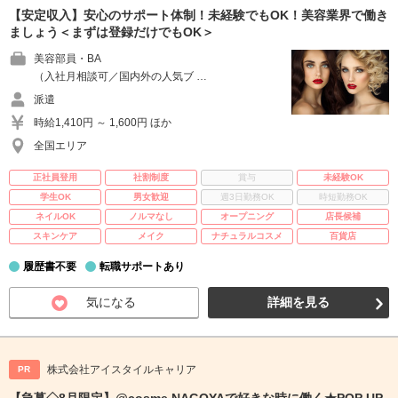
【安定収入】安心のサポート体制！未経験でもOK！美容業界で働き
ましょう＜まずは登録だけでもOK＞
美容部員・BA
（入社月相談可／国内外の人気ブ …
派遣
時給1,410円 ～ 1,600円 ほか
全国エリア
正社員登用
社割制度
賞与
未経験OK
学生OK
男女歓迎
週3日勤務OK
時短勤務OK
ネイルOK
ノルマなし
オープニング
店長候補
スキンケア
メイク
ナチュラルコスメ
百貨店
履歴書不要
転職サポートあり
気になる
詳細を見る
株式会社アイスタイルキャリア
PR