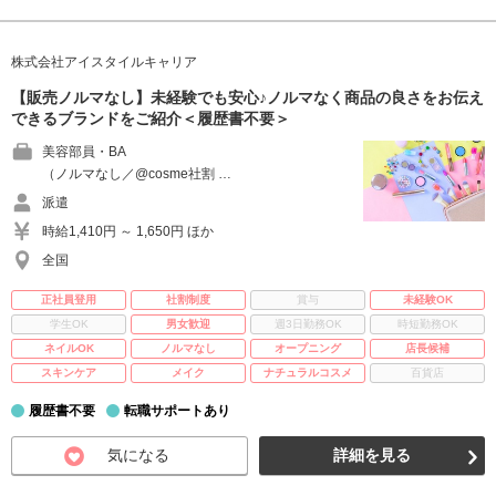
株式会社アイスタイルキャリア
【販売ノルマなし】未経験でも安心♪ノルマなく商品の良さをお伝え
できるブランドをご紹介＜履歴書不要＞
美容部員・BA
（ノルマなし／@cosme社割 …
派遣
時給1,410円 ～ 1,650円 ほか
全国
正社員登用
社割制度
賞与
未経験OK
学生OK
男女歓迎
週3日勤務OK
時短勤務OK
ネイルOK
ノルマなし
オープニング
店長候補
スキンケア
メイク
ナチュラルコスメ
百貨店
履歴書不要
転職サポートあり
気になる
詳細を見る