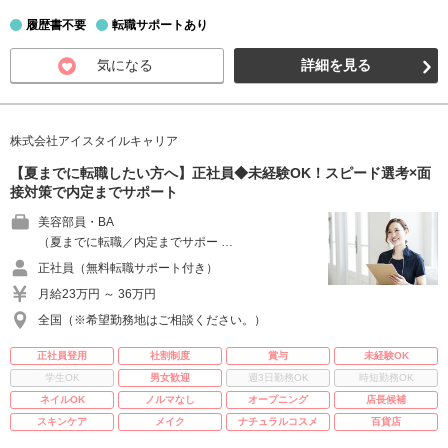
履歴書不要
転職サポートあり
気になる
詳細を見る
株式会社アイスタイルキャリア
【夏までに転職したい方へ】正社員◆未経験OK！スピード選考×面
接対策で内定までサポート
美容部員・BA
（夏までに転職／内定までサポー …
正社員（無料転職サポート付き）
月給23万円 ～ 36万円
全国（※希望勤務地はご相談ください。）
正社員登用
社割制度
賞与
未経験OK
学生OK
男女歓迎
週3日勤務OK
時短勤務OK
ネイルOK
ノルマなし
オープニング
店長候補
スキンケア
メイク
ナチュラルコスメ
百貨店