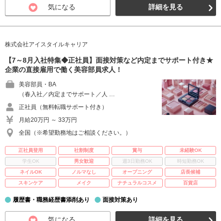
気になる
詳細を見る
株式会社アイスタイルキャリア
【7～8月入社特集◆正社員】面接対策など内定までサポート付き★
企業の直接雇用で働く美容部員求人！
美容部員・BA
（春入社／内定までサポート／人 …
正社員（無料転職サポート付き）
月給20万円 ～ 33万円
全国（※希望勤務地はご相談ください。）
正社員登用
社割制度
賞与
未経験OK
学生OK
男女歓迎
週3日勤務OK
時短勤務OK
ネイルOK
ノルマなし
オープニング
店長候補
スキンケア
メイク
ナチュラルコスメ
百貨店
履歴書・職務経歴書添削あり
面接対策あり
気になる
詳細を見る