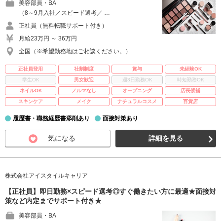
美容部員・BA
（8～9月入社／スピード選考／ …
正社員（無料転職サポート付き）
月給23万円 ～ 36万円
全国（※希望勤務地はご相談ください。）
正社員登用
社割制度
賞与
未経験OK
学生OK
男女歓迎
週3日勤務OK
時短勤務OK
ネイルOK
ノルマなし
オープニング
店長候補
スキンケア
メイク
ナチュラルコスメ
百貨店
履歴書・職務経歴書添削あり
面接対策あり
気になる
詳細を見る
株式会社アイスタイルキャリア
【正社員】即日勤務×スピード選考◎すぐ働きたい方に最適★面接対
策など内定までサポート付き★
美容部員・BA