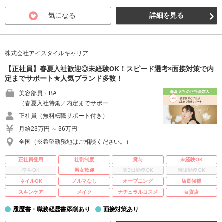
気になる
詳細を見る
株式会社アイスタイルキャリア
【正社員】春夏入社歓迎◎未経験OK！スピード選考×面接対策で内
定までサポート★人気ブランド多数！
美容部員・BA
（春夏入社特集／内定までサポー …
正社員（無料転職サポート付き）
月給23万円 ～ 36万円
全国（※希望勤務地はご相談ください。）
正社員登用
社割制度
賞与
未経験OK
学生OK
男女歓迎
週3日勤務OK
時短勤務OK
ネイルOK
ノルマなし
オープニング
店長候補
スキンケア
メイク
ナチュラルコスメ
百貨店
履歴書・職務経歴書添削あり
面接対策あり