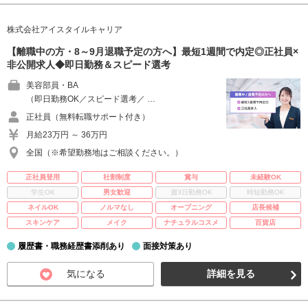
株式会社アイスタイルキャリア
【離職中の方・8～9月退職予定の方へ】最短1週間で内定◎正社員×
非公開求人◆即日勤務＆スピード選考
美容部員・BA
（即日勤務OK／スピード選考／ …
正社員（無料転職サポート付き）
月給23万円 ～ 36万円
全国（※希望勤務地はご相談ください。）
正社員登用
社割制度
賞与
未経験OK
学生OK
男女歓迎
週3日勤務OK
時短勤務OK
ネイルOK
ノルマなし
オープニング
店長候補
スキンケア
メイク
ナチュラルコスメ
百貨店
履歴書・職務経歴書添削あり
面接対策あり
気になる
詳細を見る