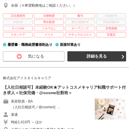
全国（※希望勤務地はご相談ください。）
正社員登用
社割制度
賞与
未経験OK
学生OK
男女歓迎
週3日勤務OK
時短勤務OK
ネイルOK
ノルマなし
オープニング
店長候補
スキンケア
メイク
ナチュラルコスメ
百貨店
履歴書・職務経歴書添削あり
面接対策あり
気になる
詳細を見る
株式会社アイスタイルキャリア
【入社日相談可】未経験OK★アットコスメキャリア転職サポート付
き求人＜社保完備・@cosme社割有＞
美容部員・BA
（入社日相談可／@cosme社 …
派遣
時給1,410円 ～ ほか