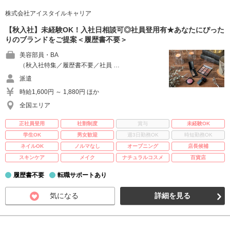
株式会社アイスタイルキャリア
【秋入社】未経験OK！入社日相談可◎社員登用有★あなたにぴった
りのブランドをご提案＜履歴書不要＞
美容部員・BA
（秋入社特集／履歴書不要／社員 …
派遣
時給1,600円 ～ 1,880円 ほか
全国エリア
正社員登用
社割制度
賞与
未経験OK
学生OK
男女歓迎
週3日勤務OK
時短勤務OK
ネイルOK
ノルマなし
オープニング
店長候補
スキンケア
メイク
ナチュラルコスメ
百貨店
履歴書不要
転職サポートあり
気になる
詳細を見る