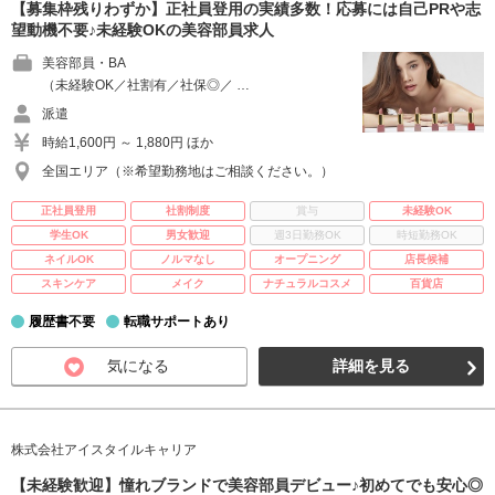
【募集枠残りわずか】正社員登用の実績多数！応募には自己PRや志
望動機不要♪未経験OKの美容部員求人
美容部員・BA
（未経験OK／社割有／社保◎／ …
派遣
時給1,600円 ～ 1,880円 ほか
全国エリア（※希望勤務地はご相談ください。）
正社員登用
社割制度
賞与
未経験OK
学生OK
男女歓迎
週3日勤務OK
時短勤務OK
ネイルOK
ノルマなし
オープニング
店長候補
スキンケア
メイク
ナチュラルコスメ
百貨店
履歴書不要
転職サポートあり
気になる
詳細を見る
株式会社アイスタイルキャリア
【未経験歓迎】憧れブランドで美容部員デビュー♪初めてでも安心◎