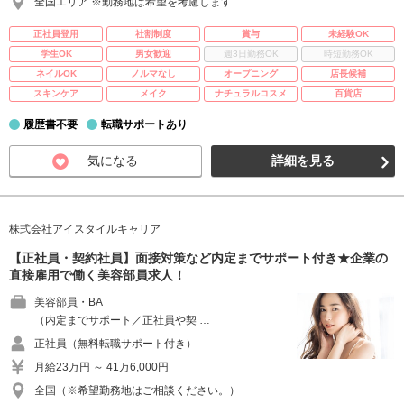
全国エリア ※勤務地は希望を考慮します
正社員登用
社割制度
賞与
未経験OK
学生OK
男女歓迎
週3日勤務OK
時短勤務OK
ネイルOK
ノルマなし
オープニング
店長候補
スキンケア
メイク
ナチュラルコスメ
百貨店
履歴書不要
転職サポートあり
気になる
詳細を見る
株式会社アイスタイルキャリア
【正社員・契約社員】面接対策など内定までサポート付き★企業の
直接雇用で働く美容部員求人！
美容部員・BA
（内定までサポート／正社員や契 …
正社員（無料転職サポート付き）
月給23万円 ～ 41万6,000円
全国（※希望勤務地はご相談ください。）