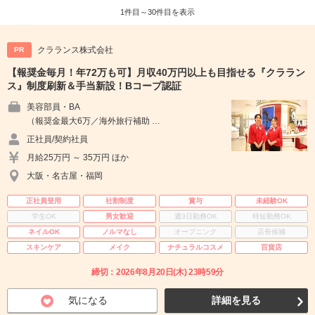
1件目～30件目を表示
クラランス株式会社
PR
【報奨金毎月！年72万も可】月収40万円以上も目指せる『クララン
ス』制度刷新＆手当新設！Bコープ認証
美容部員・BA
（報奨金最大6万／海外旅行補助 …
正社員/契約社員
月給25万円 ～ 35万円 ほか
大阪・名古屋・福岡
正社員登用
社割制度
賞与
未経験OK
学生OK
男女歓迎
週3日勤務OK
時短勤務OK
ネイルOK
ノルマなし
オープニング
店長候補
スキンケア
メイク
ナチュラルコスメ
百貨店
締切：2026年8月20日(木) 23時59分
気になる
詳細を見る