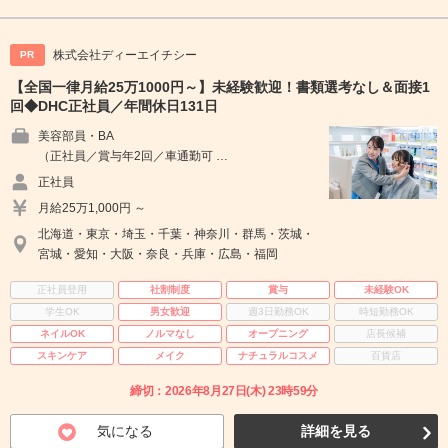
株式会社ディーエイチシー
PR
【全国一律月給25万1000円～】未経験歓迎！書類選考なし＆面接1
回◆DHC正社員／年間休日131日
美容部員・BA
（正社員／賞与年2回／車通勤可 …
正社員
月給25万1,000円 ～
北海道・東京・埼玉・千葉・神奈川・群馬・茨城・
宮城・愛知・大阪・奈良・兵庫・広島・福岡
正社員登用
社割制度
賞与
未経験OK
学生OK
男女歓迎
週3日勤務OK
時短勤務OK
ネイルOK
ノルマなし
オープニング
店長候補
スキンケア
メイク
ナチュラルコスメ
百貨店
締切：2026年8月27日(木) 23時59分
気になる
詳細を見る