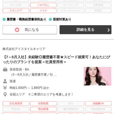
ネイルOK
ノルマなし
オープニング
店長候補
スキンケア
メイク
ナチュラルコスメ
百貨店
履歴書・職務経歴書添削あり
面接対策あり
気になる
詳細を見る
株式会社アイスタイルキャリア
【7～8月入社】未経験◎履歴書不要★スピード就業可！あなたにぴ
ったりのブランドを提案＜社員登用有＞
美容部員・BA
（5～6月入社／履歴書不要／社 …
派遣
時給1,600円 ～ 1,880円 ほか
全国エリア ※ご希望のエリアを考慮します！
正社員登用
社割制度
賞与
未経験OK
学生OK
男女歓迎
週3日勤務OK
時短勤務OK