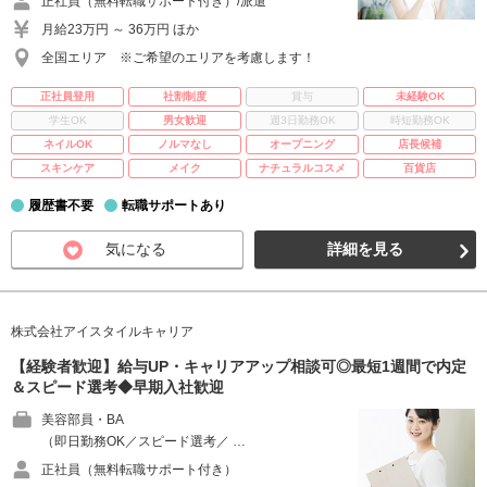
正社員（無料転職サポート付き）/派遣
月給23万円 ～ 36万円 ほか
全国エリア ※ご希望のエリアを考慮します！
正社員登用
社割制度
賞与
未経験OK
学生OK
男女歓迎
週3日勤務OK
時短勤務OK
ネイルOK
ノルマなし
オープニング
店長候補
スキンケア
メイク
ナチュラルコスメ
百貨店
履歴書不要
転職サポートあり
気になる
詳細を見る
株式会社アイスタイルキャリア
【経験者歓迎】給与UP・キャリアアップ相談可◎最短1週間で内定
＆スピード選考◆早期入社歓迎
美容部員・BA
（即日勤務OK／スピード選考／ …
正社員（無料転職サポート付き）