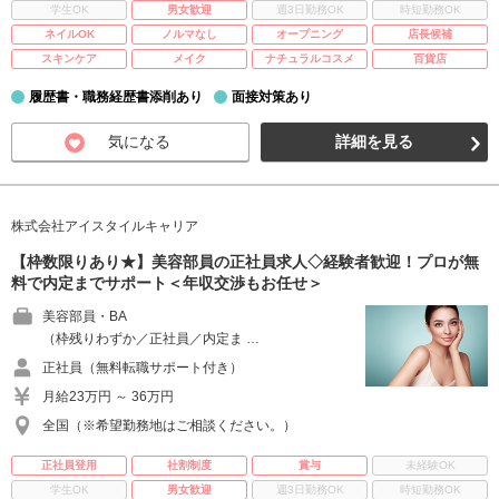
学生OK
男女歓迎
週3日勤務OK
時短勤務OK
ネイルOK
ノルマなし
オープニング
店長候補
スキンケア
メイク
ナチュラルコスメ
百貨店
履歴書・職務経歴書添削あり
面接対策あり
気になる
詳細を見る
株式会社アイスタイルキャリア
【枠数限りあり★】美容部員の正社員求人◇経験者歓迎！プロが無
料で内定までサポート＜年収交渉もお任せ＞
美容部員・BA
（枠残りわずか／正社員／内定ま …
正社員（無料転職サポート付き）
月給23万円 ～ 36万円
全国（※希望勤務地はご相談ください。）
正社員登用
社割制度
賞与
未経験OK
学生OK
男女歓迎
週3日勤務OK
時短勤務OK