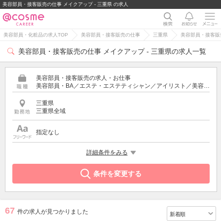
美容部員・接客販売の仕事 メイクアップ - 三重県 の求人
美容部員・化粧品の求人TOP
美容部員・接客販売の仕事
三重県
美容部員・接客販売
美容部員・接客販売の仕事 メイクアップ - 三重県の求人一覧
美容部員・接客販売の求人・お仕事
美容部員・BA／エステ・エステティシャン／アイリスト／美容師／受付・フロント
三重県
三重県全域
指定なし
特徴
詳細条件をみる
メイクアップ
条件を変更する
67
件の求人が見つかりました