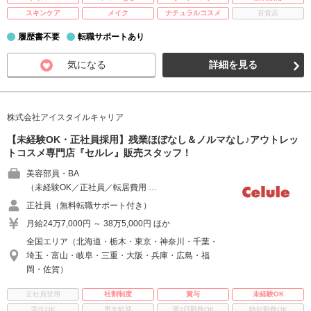
スキンケア
メイク
ナチュラルコスメ
百貨店
履歴書不要
転職サポートあり
気になる
詳細を見る
株式会社アイスタイルキャリア
【未経験OK・正社員採用】残業ほぼなし＆ノルマなし♪アウトレッ
トコスメ専門店『セルレ』販売スタッフ！
美容部員・BA
（未経験OK／正社員／転居費用 …
正社員（無料転職サポート付き）
月給24万7,000円 ～ 38万5,000円 ほか
全国エリア（北海道・栃木・東京・神奈川・千葉・
埼玉・富山・岐阜・三重・大阪・兵庫・広島・福
岡・佐賀）
正社員登用
社割制度
賞与
未経験OK
学生OK
男女歓迎
週3日勤務OK
時短勤務OK