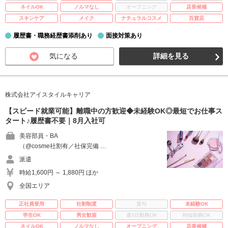
ネイルOK
ノルマなし
オープニング
店長候補
スキンケア
メイク
ナチュラルコスメ
百貨店
履歴書・職務経歴書添削あり
面接対策あり
気になる
詳細を見る
株式会社アイスタイルキャリア
【スピード就業可能】離職中の方歓迎◆未経験OK◎最短でお仕事ス
タート♪履歴書不要｜8月入社可
美容部員・BA
（@cosme社割有／社保完備 …
派遣
時給1,600円 ～ 1,880円 ほか
全国エリア
正社員登用
社割制度
賞与
未経験OK
学生OK
男女歓迎
週3日勤務OK
時短勤務OK
ネイルOK
ノルマなし
オープニング
店長候補