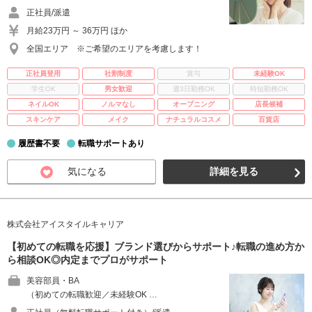
正社員/派遣
月給23万円 ～ 36万円 ほか
全国エリア ※ご希望のエリアを考慮します！
正社員登用
社割制度
賞与
未経験OK
学生OK
男女歓迎
週3日勤務OK
時短勤務OK
ネイルOK
ノルマなし
オープニング
店長候補
スキンケア
メイク
ナチュラルコスメ
百貨店
履歴書不要
転職サポートあり
気になる
詳細を見る
株式会社アイスタイルキャリア
【初めての転職を応援】ブランド選びからサポート♪転職の進め方か
ら相談OK◎内定までプロがサポート
美容部員・BA
（初めての転職歓迎／未経験OK …