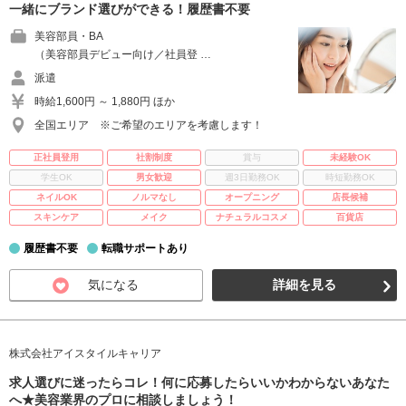
一緒にブランド選びができる！履歴書不要
美容部員・BA
（美容部員デビュー向け／社員登 …
派遣
時給1,600円 ～ 1,880円 ほか
全国エリア ※ご希望のエリアを考慮します！
正社員登用
社割制度
賞与
未経験OK
学生OK
男女歓迎
週3日勤務OK
時短勤務OK
ネイルOK
ノルマなし
オープニング
店長候補
スキンケア
メイク
ナチュラルコスメ
百貨店
履歴書不要
転職サポートあり
気になる
詳細を見る
株式会社アイスタイルキャリア
求人選びに迷ったらコレ！何に応募したらいいかわからないあなた
へ★美容業界のプロに相談しましょう！