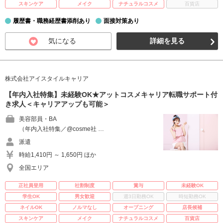
スキンケア
メイク
ナチュラルコスメ
百貨店
履歴書・職務経歴書添削あり
面接対策あり
気になる
詳細を見る
株式会社アイスタイルキャリア
【年内入社特集】未経験OK★アットコスメキャリア転職サポート付
き求人＜キャリアアップも可能＞
美容部員・BA
（年内入社特集／@cosme社 …
派遣
時給1,410円 ～ 1,650円 ほか
全国エリア
正社員登用
社割制度
賞与
未経験OK
学生OK
男女歓迎
週3日勤務OK
時短勤務OK
ネイルOK
ノルマなし
オープニング
店長候補
スキンケア
メイク
ナチュラルコスメ
百貨店