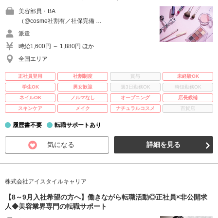
美容部員・BA
（@cosme社割有／社保完備 …
派遣
時給1,600円 ～ 1,880円 ほか
全国エリア
正社員登用
社割制度
賞与
未経験OK
学生OK
男女歓迎
週3日勤務OK
時短勤務OK
ネイルOK
ノルマなし
オープニング
店長候補
スキンケア
メイク
ナチュラルコスメ
百貨店
履歴書不要
転職サポートあり
気になる
詳細を見る
株式会社アイスタイルキャリア
【8～9月入社希望の方へ】働きながら転職活動◎正社員×非公開求
人◆美容業界専門の転職サポート