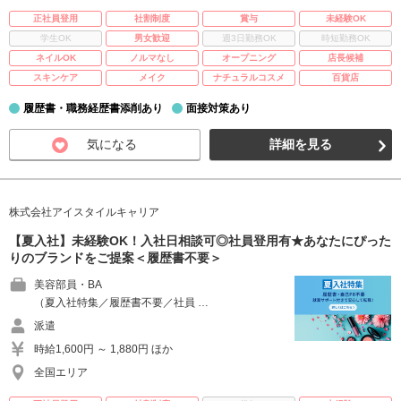
正社員登用
社割制度
賞与
未経験OK
学生OK
男女歓迎
週3日勤務OK
時短勤務OK
ネイルOK
ノルマなし
オープニング
店長候補
スキンケア
メイク
ナチュラルコスメ
百貨店
履歴書・職務経歴書添削あり
面接対策あり
気になる
詳細を見る
株式会社アイスタイルキャリア
【夏入社】未経験OK！入社日相談可◎社員登用有★あなたにぴった
りのブランドをご提案＜履歴書不要＞
美容部員・BA
（夏入社特集／履歴書不要／社員 …
派遣
時給1,600円 ～ 1,880円 ほか
全国エリア