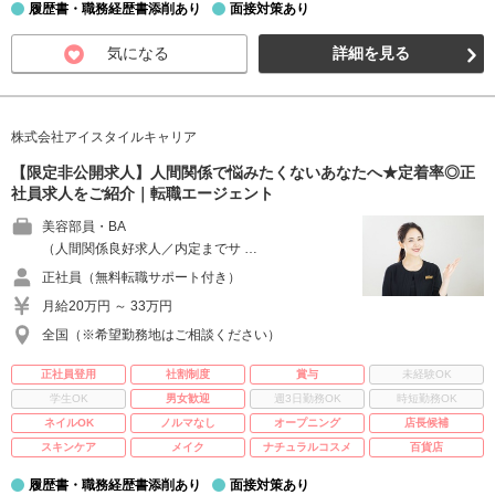
履歴書・職務経歴書添削あり
面接対策あり
気になる
詳細を見る
株式会社アイスタイルキャリア
【限定非公開求人】人間関係で悩みたくないあなたへ★定着率◎正
社員求人をご紹介｜転職エージェント
美容部員・BA
（人間関係良好求人／内定までサ …
正社員（無料転職サポート付き）
月給20万円 ～ 33万円
全国（※希望勤務地はご相談ください）
正社員登用
社割制度
賞与
未経験OK
学生OK
男女歓迎
週3日勤務OK
時短勤務OK
ネイルOK
ノルマなし
オープニング
店長候補
スキンケア
メイク
ナチュラルコスメ
百貨店
履歴書・職務経歴書添削あり
面接対策あり