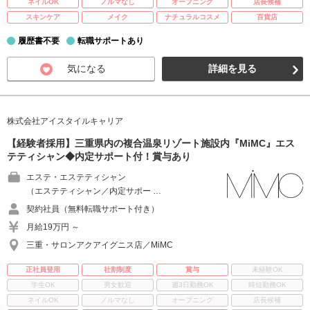
ネイルOK
ノルマなし
オープニング
店長候補
スキンケア
メイク
ナチュラルコスメ
百貨店
履歴書不要
転職サポートあり
気になる
詳細を見る
株式会社アイスタイルキャリア
【経験者採用】三重県内の複合温泉リゾート施設内『MiMC』エス
テティシャン◆内定サポート付！賞与あり
エステ・エステティシャン
（エステティシャン／内定サポー …
契約社員（無料転職サポート付き）
月給19万円 ～
三重・サロンアクアイグニス店／MiMC
正社員登用
社割制度
賞与
未経験OK
学生OK
男女歓迎
週3日勤務OK
時短勤務OK
ネイルOK
ノルマなし
オープニング
店長候補