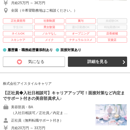
月給25万円 ～ 36万円
全国（※希望勤務地はご相談ください。）
正社員登用
社割制度
賞与
未経験OK
学生OK
男女歓迎
週3日勤務OK
時短勤務OK
ネイルOK
ノルマなし
オープニング
店長候補
スキンケア
メイク
ナチュラルコスメ
百貨店
履歴書・職務経歴書添削あり
面接対策あり
気になる
詳細を見る
株式会社アイスタイルキャリア
【正社員◆入社日相談可】キャリアアップ可！面接対策など内定ま
でサポート付きの美容部員求人♪
美容部員・BA
（入社日相談可／正社員／内定ま …
正社員（無料転職サポート付き）
月給20万円 ～ 33万円