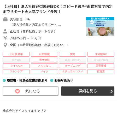
【正社員】夏入社歓迎◎未経験OK！スピード選考×面接対策で内定
までサポート★人気ブランド多数！
美容部員・BA
（夏入社特集／内定までサポート …
正社員（無料転職サポート付き）
月給25万円 ～ 36万円
全国（※希望勤務地はご相談ください。）
正社員登用
社割制度
賞与
未経験OK
学生OK
男女歓迎
週3日勤務OK
時短勤務OK
ネイルOK
ノルマなし
オープニング
店長候補
スキンケア
メイク
ナチュラルコスメ
百貨店
履歴書・職務経歴書添削あり
面接対策あり
気になる
詳細を見る
株式会社アイスタイルキャリア