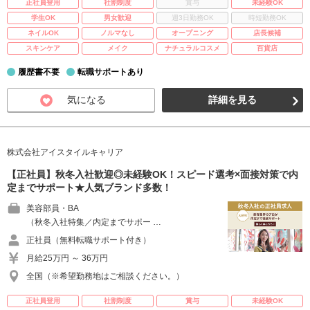
正社員登用
社割制度
賞与
未経験OK
学生OK
男女歓迎
週3日勤務OK
時短勤務OK
ネイルOK
ノルマなし
オープニング
店長候補
スキンケア
メイク
ナチュラルコスメ
百貨店
履歴書不要
転職サポートあり
気になる
詳細を見る
株式会社アイスタイルキャリア
【正社員】秋冬入社歓迎◎未経験OK！スピード選考×面接対策で内
定までサポート★人気ブランド多数！
美容部員・BA
（秋冬入社特集／内定までサポー …
正社員（無料転職サポート付き）
月給25万円 ～ 36万円
全国（※希望勤務地はご相談ください。）
正社員登用
社割制度
賞与
未経験OK