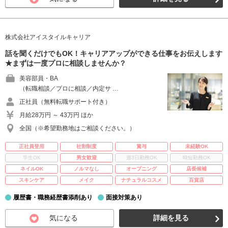
株式会社アイスタイルキャリア
話を聞くだけでもOK！キャリアアップができる仕事をお伝えします
★まずは一度プロに相談しませんか？
美容部員・BA
（転職相談／プロに相談／内定サ …
正社員（無料転職サポート付き）
月給28万円 ～ 43万円 ほか
全国（※希望勤務地はご相談ください。）
正社員登用
社割制度
賞与
未経験OK
学生OK
男女歓迎
週3日勤務OK
時短勤務OK
ネイルOK
ノルマなし
オープニング
店長候補
スキンケア
メイク
ナチュラルコスメ
百貨店
履歴書・職務経歴書添削あり
面接対策あり
気になる
詳細を見る