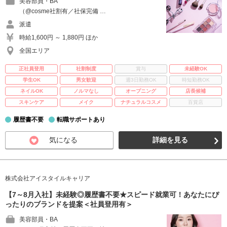
美容部員・BA
（@cosme社割有／社保完備 …
派遣
時給1,600円 ～ 1,880円 ほか
全国エリア
正社員登用
社割制度
賞与
未経験OK
学生OK
男女歓迎
週3日勤務OK
時短勤務OK
ネイルOK
ノルマなし
オープニング
店長候補
スキンケア
メイク
ナチュラルコスメ
百貨店
履歴書不要
転職サポートあり
気になる
詳細を見る
株式会社アイスタイルキャリア
【7～8月入社】未経験◎履歴書不要★スピード就業可！あなたにぴ
ったりのブランドを提案＜社員登用有＞
美容部員・BA