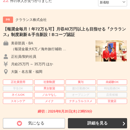
22
件の求人が見つかりました
クラランス株式会社
PR
【報奨金毎月！年72万も可】月収40万円以上も目指せる『クララン
ス』制度刷新＆手当新設！Bコープ認証
美容部員・BA
（報奨金最大6万／海外旅行補助 …
正社員/契約社員
月給25万円 ～ 35万円 ほか
大阪・名古屋・福岡
正社員登用
社割制度
賞与
未経験OK
学生OK
男女歓迎
週3日勤務OK
時短勤務OK
ネイルOK
ノルマなし
オープニング
店長候補
スキンケア
メイク
ナチュラルコスメ
百貨店
締切：2026年8月20日(木) 23時59分
気になる
詳細を見る