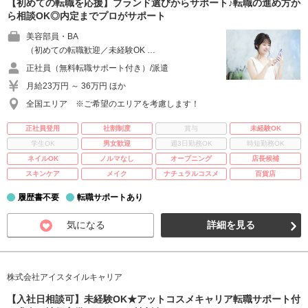
【初めての転職を応援】ブランド選びからサポート♪転職の進め方か
ら相談OK◎内定までプロがサポート
美容部員・BA
（初めての転職歓迎／未経験OK …
正社員（無料転職サポート付き）/派遣
月給23万円 ～ 36万円 ほか
全国エリア ※ご希望のエリアを考慮します！
正社員登用
社割制度
賞与
未経験OK
学生OK
男女歓迎
週3日勤務OK
時短勤務OK
ネイルOK
ノルマなし
オープニング
店長候補
スキンケア
メイク
ナチュラルコスメ
百貨店
履歴書不要
転職サポートあり
気になる
詳細を見る
株式会社アイスタイルキャリア
【入社日相談可】未経験OK★アットコスメキャリア転職サポート付