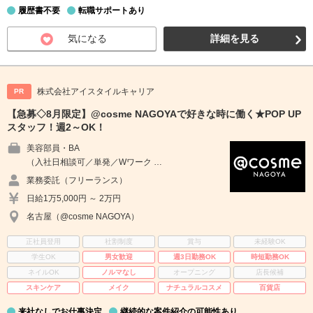
履歴書不要
転職サポートあり
気になる
詳細を見る
株式会社アイスタイルキャリア
PR
【急募◇8月限定】@cosme NAGOYAで好きな時に働く★POP UP
スタッフ！週2～OK！
美容部員・BA
（入社日相談可／単発／Wワーク …
業務委託（フリーランス）
日給1万5,000円 ～ 2万円
名古屋（@cosme NAGOYA）
正社員登用
社割制度
賞与
未経験OK
学生OK
男女歓迎
週3日勤務OK
時短勤務OK
ネイルOK
ノルマなし
オープニング
店長候補
スキンケア
メイク
ナチュラルコスメ
百貨店
来社なしでお仕事決定
継続的な案件紹介の可能性あり