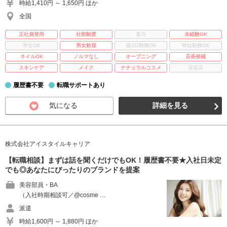
時給1,410円 ～ 1,650円 ほか
全国
正社員登用
社割制度
賞与
未経験OK
学生OK
男女歓迎
週3日勤務OK
時短勤務OK
ネイルOK
ノルマなし
オープニング
店長候補
スキンケア
メイク
ナチュラルコスメ
百貨店
履歴書不要
転職サポートあり
気になる
詳細を見る
株式会社アイスタイルキャリア
【転職相談】まずは話を聞くだけでもOK！履歴書不要★入社日未定
でも◎あなたにぴったりのブランドを提案
美容部員・BA
（入社時期相談可／@cosme …
派遣
時給1,600円 ～ 1,880円 ほか