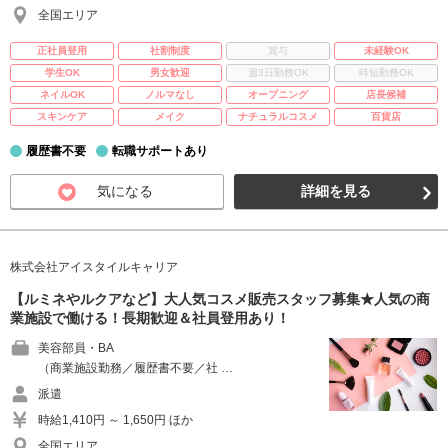
全国エリア
正社員登用
社割制度
賞与
未経験OK
学生OK
男女歓迎
週3日勤務OK
時短勤務OK
ネイルOK
ノルマなし
オープニング
店長候補
スキンケア
メイク
ナチュラルコスメ
百貨店
履歴書不要
転職サポートあり
気になる
詳細を見る
株式会社アイスタイルキャリア
【ルミネやルクアなど】大人気コスメ販売スタッフ募集★人気の商
業施設で働ける！長期歓迎＆社員登用あり！
美容部員・BA
（商業施設勤務／履歴書不要／社 …
派遣
時給1,410円 ～ 1,650円 ほか
全国エリア