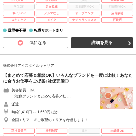
学生OK
男女歓迎
週3日勤務OK
時短勤務OK
ネイルOK
ノルマなし
オープニング
店長候補
スキンケア
メイク
ナチュラルコスメ
百貨店
履歴書不要
転職サポートあり
気になる
詳細を見る
株式会社アイスタイルキャリア
【まとめて応募＆相談OK】いろんなブランドを一度に比較！あなた
に合うお仕事をご提案♪社保完備◎
美容部員・BA
（複数ブランドまとめて応募／社 …
派遣
時給1,410円 ～ 1,650円 ほか
全国エリア ※ご希望のエリアを考慮します！
正社員登用
社割制度
賞与
未経験OK