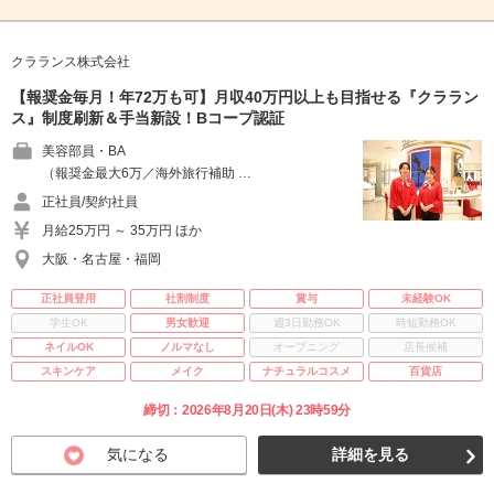
クラランス株式会社
【報奨金毎月！年72万も可】月収40万円以上も目指せる『クララン
ス』制度刷新＆手当新設！Bコープ認証
美容部員・BA
（報奨金最大6万／海外旅行補助 …
正社員/契約社員
月給25万円 ～ 35万円 ほか
大阪・名古屋・福岡
正社員登用
社割制度
賞与
未経験OK
学生OK
男女歓迎
週3日勤務OK
時短勤務OK
ネイルOK
ノルマなし
オープニング
店長候補
スキンケア
メイク
ナチュラルコスメ
百貨店
締切：2026年8月20日(木) 23時59分
気になる
詳細を見る