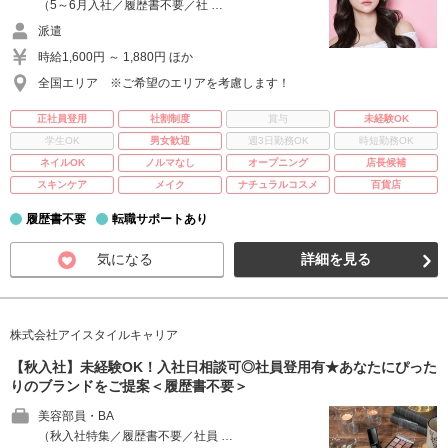
（5～6月入社／履歴書不要／社 …
派遣
時給1,600円 ～ 1,880円 ほか
全国エリア ※ご希望のエリアを考慮します！
正社員登用
社割制度
賞与
未経験OK
学生OK
男女歓迎
週3日勤務OK
時短勤務OK
ネイルOK
ノルマなし
オープニング
店長候補
スキンケア
メイク
ナチュラルコスメ
百貨店
履歴書不要
転職サポートあり
気になる
詳細を見る
株式会社アイスタイルキャリア
【秋入社】未経験OK！入社日相談可◎社員登用有★あなたにぴった
りのブランドをご提案＜履歴書不要＞
美容部員・BA
（秋入社特集／履歴書不要／社員 …