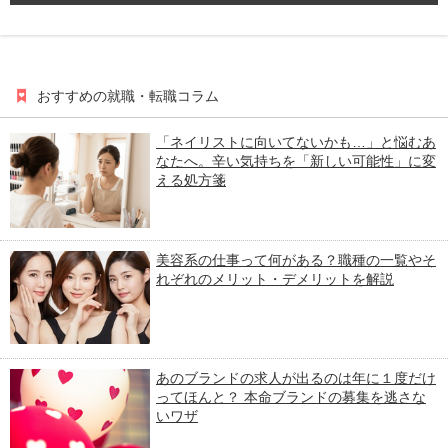
おすすめの就職・転職コラム
「ネイリストに向いてないかも…」と悩むあ
なたへ。辛い気持ちを「新しい可能性」に変
える処方箋
美容系の仕事って何がある？職種の一覧やそ
れぞれのメリット・デメリットを解説
あのブランドの求人が出るのは年に１度だけ
ってほんと？ 本命ブランドの募集を逃さな
いワザ