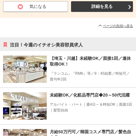
気になる
詳細を見る
ページの先頭へ戻る
注目！今週のイチオシ美容部員求人
【埼玉・川越】未経験OK／面接1回／連休
取得OK！
『ランコム』『RMK』等／9：45始業／時短可／
賞与年2回
未経験OK／化粧品専門店◆20～50代活躍
アルバイト・パート｜週4日～＆時短OK｜面接1回
｜髪型自由
月給50万円可／韓国コスメ専門店／髪色自