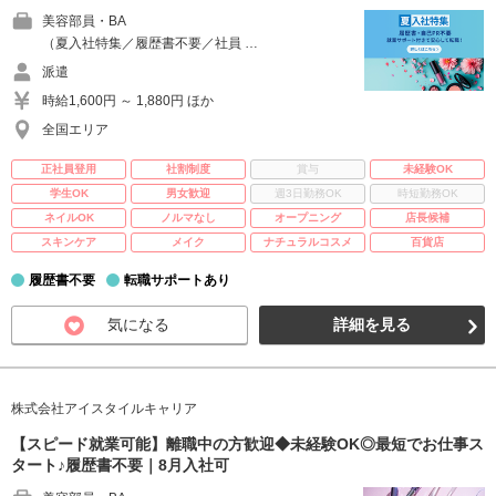
美容部員・BA
（夏入社特集／履歴書不要／社員 …
派遣
時給1,600円 ～ 1,880円 ほか
全国エリア
正社員登用
社割制度
賞与
未経験OK
学生OK
男女歓迎
週3日勤務OK
時短勤務OK
ネイルOK
ノルマなし
オープニング
店長候補
スキンケア
メイク
ナチュラルコスメ
百貨店
履歴書不要
転職サポートあり
気になる
詳細を見る
株式会社アイスタイルキャリア
【スピード就業可能】離職中の方歓迎◆未経験OK◎最短でお仕事ス
タート♪履歴書不要｜8月入社可