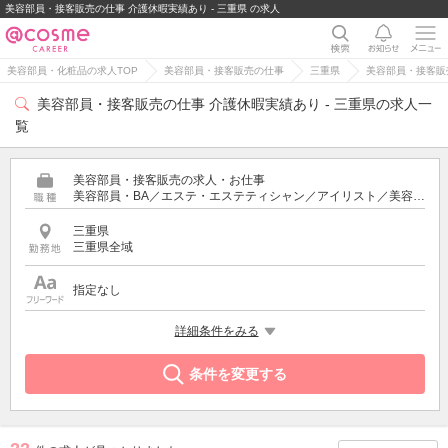
美容部員・接客販売の仕事 介護休暇実績あり - 三重県 の求人
美容部員・化粧品の求人TOP
美容部員・接客販売の仕事
三重県
美容部員・接客販
美容部員・接客販売の仕事 介護休暇実績あり - 三重県の求人一
覧
美容部員・接客販売の求人・お仕事
美容部員・BA／エステ・エステティシャン／アイリスト／美容師／受付・フロント
三重県
三重県全域
指定なし
希望する条件
詳細条件をみる
介護休暇実績あり
条件を変更する