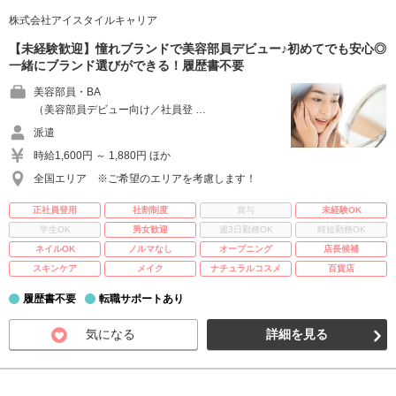
株式会社アイスタイルキャリア
【未経験歓迎】憧れブランドで美容部員デビュー♪初めてでも安心◎
一緒にブランド選びができる！履歴書不要
美容部員・BA
（美容部員デビュー向け／社員登 …
派遣
時給1,600円 ～ 1,880円 ほか
全国エリア ※ご希望のエリアを考慮します！
正社員登用
社割制度
賞与
未経験OK
学生OK
男女歓迎
週3日勤務OK
時短勤務OK
ネイルOK
ノルマなし
オープニング
店長候補
スキンケア
メイク
ナチュラルコスメ
百貨店
履歴書不要
転職サポートあり
気になる
詳細を見る