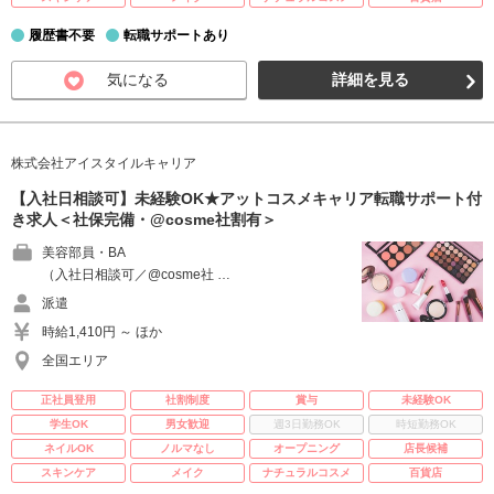
履歴書不要
転職サポートあり
気になる
詳細を見る
株式会社アイスタイルキャリア
【入社日相談可】未経験OK★アットコスメキャリア転職サポート付
き求人＜社保完備・@cosme社割有＞
美容部員・BA
（入社日相談可／@cosme社 …
派遣
時給1,410円 ～ ほか
全国エリア
正社員登用
社割制度
賞与
未経験OK
学生OK
男女歓迎
週3日勤務OK
時短勤務OK
ネイルOK
ノルマなし
オープニング
店長候補
スキンケア
メイク
ナチュラルコスメ
百貨店