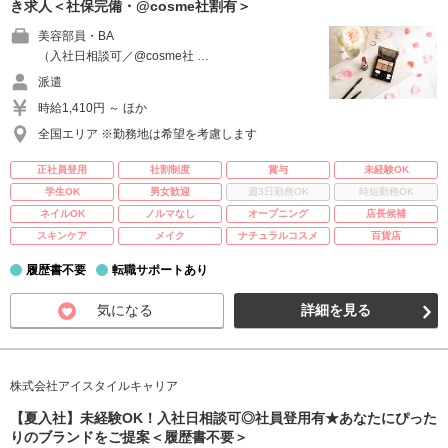
き求人＜社保完備・@cosme社割有＞
美容部員・BA
（入社日相談可／@cosme社 …
派遣
時給1,410円 ～ ほか
全国エリア ※勤務地は希望を考慮します
正社員登用
社割制度
賞与
未経験OK
学生OK
男女歓迎
週3日勤務OK
時短勤務OK
ネイルOK
ノルマなし
オープニング
店長候補
スキンケア
メイク
ナチュラルコスメ
百貨店
履歴書不要
転職サポートあり
気になる
詳細を見る
株式会社アイスタイルキャリア
【夏入社】未経験OK！入社日相談可◎社員登用有★あなたにぴった
りのブランドをご提案＜履歴書不要＞