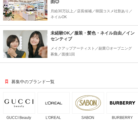
由◎
月給30万以上／店長候補／韓国コスメ社割あり／
ネイルOK
未経験OK／服装・髪色・ネイル自由／イン
センティブ
メイクアップアーティスト／副業◎オープニング
募集／面接1回
募集中のブランド一覧
GUCCI Beauty
L'OREAL
SABON
BURBERRY