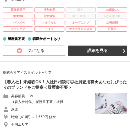
正社員登用
社割制度
賞与
未経験OK
学生OK
男女歓迎
週3日勤務OK
時短勤務OK
ネイルOK
ノルマなし
オープニング
店長候補
スキンケア
メイク
ナチュラルコスメ
百貨店
履歴書不要
転職サポートあり
気になる
詳細を見る
株式会社アイスタイルキャリア
【春入社】未経験OK！入社日相談可◎社員登用有★あなたにぴった
りのブランドをご提案＜履歴書不要＞
美容部員・BA
（春入社特集／履歴書不要／社員 …
派遣
時給1,410円 ～ 1,650円 ほか
全国エリア