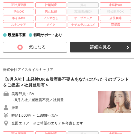
正社員登用
社割制度
賞与
未経験OK
学生OK
男女歓迎
週3日勤務OK
時短勤務OK
ネイルOK
ノルマなし
オープニング
店長候補
スキンケア
メイク
ナチュラルコスメ
百貨店
履歴書不要
転職サポートあり
気になる
詳細を見る
株式会社アイスタイルキャリア
【8月入社】未経験OK＆履歴書不要★あなたにぴったりのブランド
をご提案＜社員登用有＞
美容部員・BA
（8月入社／履歴書不要／社員登 …
派遣
時給1,600円 ～ 1,880円 ほか
全国エリア ※ご希望のエリアを考慮します！
正社員登用
社割制度
賞与
未経験OK