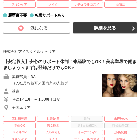
スキンケア
メイク
ナチュラルコスメ
百貨店
履歴書不要
転職サポートあり
気になる
詳細を見る
株式会社アイスタイルキャリア
【安定収入】安心のサポート体制！未経験でもOK！美容業界で働き
ましょう＜まずは登録だけでもOK＞
美容部員・BA
（入社月相談可／国内外の人気ブ …
派遣
時給1,410円 ～ 1,600円 ほか
全国エリア
正社員登用
社割制度
賞与
未経験OK
学生OK
男女歓迎
週3日勤務OK
時短勤務OK
ネイルOK
ノルマなし
オープニング
店長候補
スキンケア
メイク
ナチュラルコスメ
百貨店