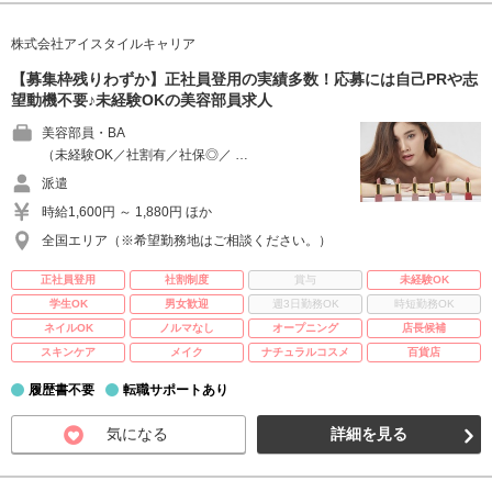
株式会社アイスタイルキャリア
【募集枠残りわずか】正社員登用の実績多数！応募には自己PRや志
望動機不要♪未経験OKの美容部員求人
美容部員・BA
（未経験OK／社割有／社保◎／ …
派遣
時給1,600円 ～ 1,880円 ほか
全国エリア（※希望勤務地はご相談ください。）
正社員登用
社割制度
賞与
未経験OK
学生OK
男女歓迎
週3日勤務OK
時短勤務OK
ネイルOK
ノルマなし
オープニング
店長候補
スキンケア
メイク
ナチュラルコスメ
百貨店
履歴書不要
転職サポートあり
気になる
詳細を見る