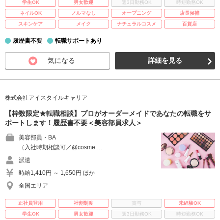
学生OK
男女歓迎
週3日勤務OK
時短勤務OK
ネイルOK
ノルマなし
オープニング
店長候補
スキンケア
メイク
ナチュラルコスメ
百貨店
履歴書不要
転職サポートあり
気になる
詳細を見る
株式会社アイスタイルキャリア
【枠数限定★転職相談】プロがオーダーメイドであなたの転職をサ
ポートします！履歴書不要＜美容部員求人＞
美容部員・BA
（入社時期相談可／@cosme …
派遣
時給1,410円 ～ 1,650円 ほか
全国エリア
正社員登用
社割制度
賞与
未経験OK
学生OK
男女歓迎
週3日勤務OK
時短勤務OK