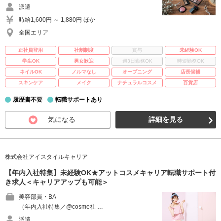
派遣
時給1,600円 ～ 1,880円 ほか
全国エリア
正社員登用
社割制度
賞与
未経験OK
学生OK
男女歓迎
週3日勤務OK
時短勤務OK
ネイルOK
ノルマなし
オープニング
店長候補
スキンケア
メイク
ナチュラルコスメ
百貨店
履歴書不要
転職サポートあり
気になる
詳細を見る
株式会社アイスタイルキャリア
【年内入社特集】未経験OK★アットコスメキャリア転職サポート付
き求人＜キャリアアップも可能＞
美容部員・BA
（年内入社特集／@cosme社 …
派遣