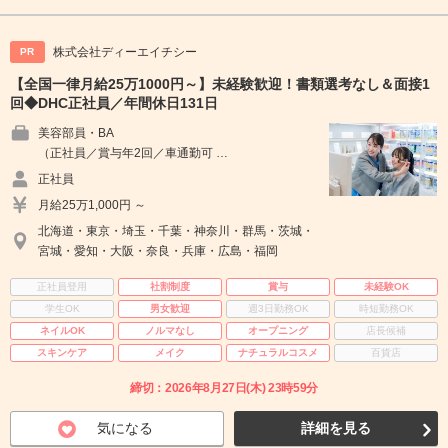
株式会社ディーエイチシー
PR
【全国一律月給25万1000円～】未経験歓迎！書類選考なし＆面接1
回◆DHC正社員／年間休日131日
美容部員・BA
（正社員／賞与年2回／車通勤可 …
正社員
月給25万1,000円 ～
北海道・東京・埼玉・千葉・神奈川・群馬・茨城・
宮城・愛知・大阪・奈良・兵庫・広島・福岡
正社員登用
社割制度
賞与
未経験OK
学生OK
男女歓迎
週3日勤務OK
時短勤務OK
ネイルOK
ノルマなし
オープニング
店長候補
スキンケア
メイク
ナチュラルコスメ
百貨店
締切：2026年8月27日(木) 23時59分
気になる
詳細を見る