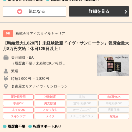
気になる
詳細を見る
株式会社アイスタイルキャリア
PR
【時給最大1,820円】未経験歓迎『イヴ・サンローラン』報奨金最大
月8万円支給！休日125日以上！
美容部員・BA
（履歴書不要／未経験OK／報奨 …
派遣
時給1,600円 ～ 1,820円
名古屋エリア／イヴ・サンローラン
正社員登用
社割制度
賞与
未経験OK
学生OK
男女歓迎
週3日勤務OK
時短勤務OK
ネイルOK
ノルマなし
オープニング
店長候補
スキンケア
メイク
ナチュラルコスメ
百貨店
履歴書不要
転職サポートあり