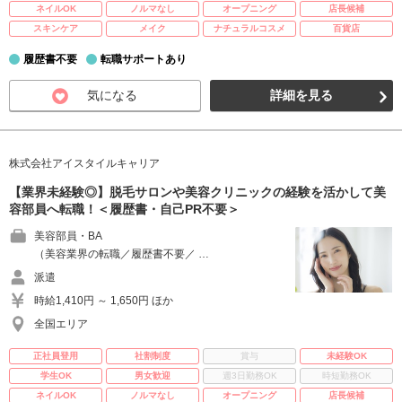
ネイルOK
ノルマなし
オープニング
店長候補
スキンケア
メイク
ナチュラルコスメ
百貨店
履歴書不要
転職サポートあり
気になる
詳細を見る
株式会社アイスタイルキャリア
【業界未経験◎】脱毛サロンや美容クリニックの経験を活かして美
容部員へ転職！＜履歴書・自己PR不要＞
美容部員・BA
（美容業界の転職／履歴書不要／ …
派遣
時給1,410円 ～ 1,650円 ほか
全国エリア
正社員登用
社割制度
賞与
未経験OK
学生OK
男女歓迎
週3日勤務OK
時短勤務OK
ネイルOK
ノルマなし
オープニング
店長候補