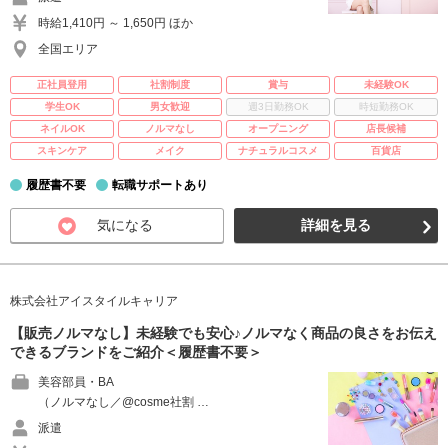
時給1,410円 ～ 1,650円 ほか
全国エリア
正社員登用
社割制度
賞与
未経験OK
学生OK
男女歓迎
週3日勤務OK
時短勤務OK
ネイルOK
ノルマなし
オープニング
店長候補
スキンケア
メイク
ナチュラルコスメ
百貨店
履歴書不要
転職サポートあり
気になる
詳細を見る
株式会社アイスタイルキャリア
【販売ノルマなし】未経験でも安心♪ノルマなく商品の良さをお伝え
できるブランドをご紹介＜履歴書不要＞
美容部員・BA
（ノルマなし／@cosme社割 …
派遣