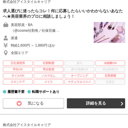
株式会社アイスタイルキャリア
求人選びに迷ったらコレ！何に応募したらいいかわからないあなた
へ★美容業界のプロに相談しましょう！
美容部員・BA
（@cosme社割有／社保完備 …
派遣
時給1,600円 ～ 1,880円 ほか
全国エリア
正社員登用
社割制度
賞与
未経験OK
学生OK
男女歓迎
週3日勤務OK
時短勤務OK
ネイルOK
ノルマなし
オープニング
店長候補
スキンケア
メイク
ナチュラルコスメ
百貨店
履歴書不要
転職サポートあり
気になる
詳細を見る
株式会社アイスタイルキャリア