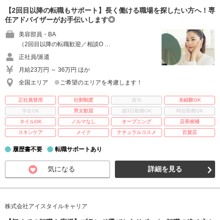
【2回目以降の転職もサポート】長く働ける職場を探したい方へ！専
任アドバイザーがお手伝いします◎
美容部員・BA
（2回目以降の転職歓迎／相談O …
正社員/派遣
月給23万円 ～ 36万円 ほか
全国エリア ※ご希望のエリアを考慮します！
正社員登用
社割制度
賞与
未経験OK
学生OK
男女歓迎
週3日勤務OK
時短勤務OK
ネイルOK
ノルマなし
オープニング
店長候補
スキンケア
メイク
ナチュラルコスメ
百貨店
履歴書不要
転職サポートあり
気になる
詳細を見る
株式会社アイスタイルキャリア