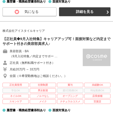
履歴書・職務経歴書添削あり
面接対策あり
気になる
詳細を見る
株式会社アイスタイルキャリア
【正社員◆9月入社特集】キャリアアップ可！面接対策など内定まで
サポート付きの美容部員求人♪
美容部員・BA
（9月入社特集／内定までサポー …
正社員（無料転職サポート付き）
月給20万円 ～ 33万円
全国（※希望勤務地はご相談ください。）
正社員登用
社割制度
賞与
未経験OK
学生OK
男女歓迎
週3日勤務OK
時短勤務OK
ネイルOK
ノルマなし
オープニング
店長候補
スキンケア
メイク
ナチュラルコスメ
百貨店
履歴書・職務経歴書添削あり
面接対策あり