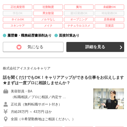
正社員登用
社割制度
賞与
未経験OK
学生OK
男女歓迎
週3日勤務OK
時短勤務OK
ネイルOK
ノルマなし
オープニング
店長候補
スキンケア
メイク
ナチュラルコスメ
百貨店
履歴書・職務経歴書添削あり
面接対策あり
気になる
詳細を見る
株式会社アイスタイルキャリア
話を聞くだけでもOK！キャリアアップができる仕事をお伝えします
★まずは一度プロに相談しませんか？
美容部員・BA
（転職相談／プロに相談／内定サ …
正社員（無料転職サポート付き）
月給28万円 ～ 43万円 ほか
全国（※希望勤務地はご相談ください。）