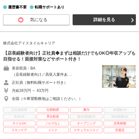
履歴書不要
転職サポートあり
気になる
詳細を見る
株式会社アイスタイルキャリア
【店長経験者向け】正社員◆まずは相談だけでもOK◎年収アップも
目指せる！面接対策などサポート付き！
美容部員・BA
（店長経験者向け／高収入案件あ …
正社員（無料転職サポート付き）
月給28万円 ～ 43万円
全国（※希望勤務地はご相談ください。）
正社員登用
社割制度
賞与
未経験OK
学生OK
男女歓迎
週3日勤務OK
時短勤務OK
ネイルOK
ノルマなし
オープニング
店長候補
スキンケア
メイク
ナチュラルコスメ
百貨店