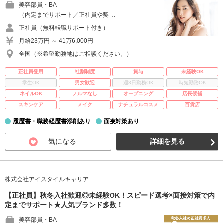
美容部員・BA
（内定までサポート／正社員や契 …
正社員（無料転職サポート付き）
月給23万円 ～ 41万6,000円
全国（※希望勤務地はご相談ください。）
正社員登用
社割制度
賞与
未経験OK
学生OK
男女歓迎
週3日勤務OK
時短勤務OK
ネイルOK
ノルマなし
オープニング
店長候補
スキンケア
メイク
ナチュラルコスメ
百貨店
履歴書・職務経歴書添削あり
面接対策あり
気になる
詳細を見る
株式会社アイスタイルキャリア
【正社員】秋冬入社歓迎◎未経験OK！スピード選考×面接対策で内
定までサポート★人気ブランド多数！
美容部員・BA