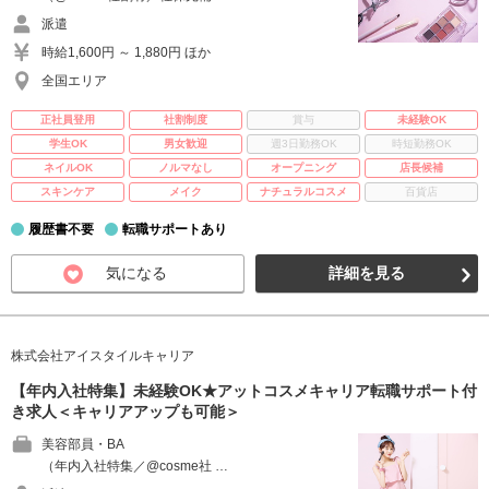
派遣
時給1,600円 ～ 1,880円 ほか
全国エリア
正社員登用
社割制度
賞与
未経験OK
学生OK
男女歓迎
週3日勤務OK
時短勤務OK
ネイルOK
ノルマなし
オープニング
店長候補
スキンケア
メイク
ナチュラルコスメ
百貨店
履歴書不要
転職サポートあり
気になる
詳細を見る
株式会社アイスタイルキャリア
【年内入社特集】未経験OK★アットコスメキャリア転職サポート付
き求人＜キャリアアップも可能＞
美容部員・BA
（年内入社特集／@cosme社 …