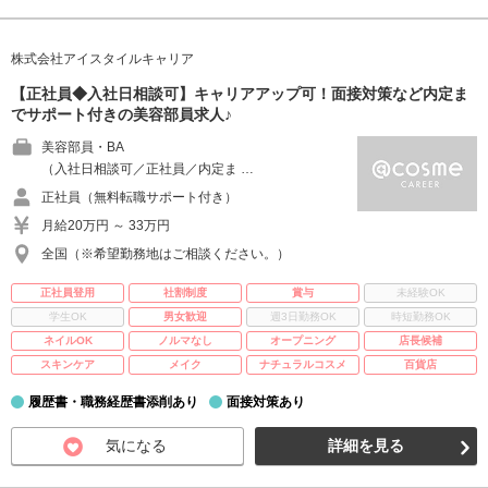
株式会社アイスタイルキャリア
【正社員◆入社日相談可】キャリアアップ可！面接対策など内定ま
でサポート付きの美容部員求人♪
美容部員・BA
（入社日相談可／正社員／内定ま …
正社員（無料転職サポート付き）
月給20万円 ～ 33万円
全国（※希望勤務地はご相談ください。）
正社員登用
社割制度
賞与
未経験OK
学生OK
男女歓迎
週3日勤務OK
時短勤務OK
ネイルOK
ノルマなし
オープニング
店長候補
スキンケア
メイク
ナチュラルコスメ
百貨店
履歴書・職務経歴書添削あり
面接対策あり
気になる
詳細を見る