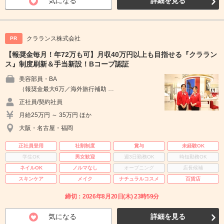
気になる
詳細を見る
クラランス株式会社
PR
【報奨金毎月！年72万も可】月収40万円以上も目指せる『クララン
ス』制度刷新＆手当新設！Bコープ認証
美容部員・BA
（報奨金最大6万／海外旅行補助 …
正社員/契約社員
月給25万円 ～ 35万円 ほか
大阪・名古屋・福岡
正社員登用
社割制度
賞与
未経験OK
学生OK
男女歓迎
週3日勤務OK
時短勤務OK
ネイルOK
ノルマなし
オープニング
店長候補
スキンケア
メイク
ナチュラルコスメ
百貨店
締切：2026年8月20日(木) 23時59分
気になる
詳細を見る