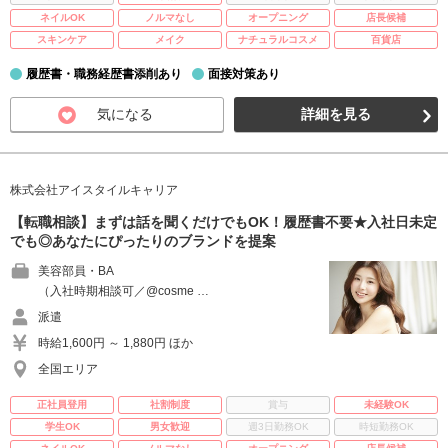
ネイルOK
ノルマなし
オープニング
店長候補
スキンケア
メイク
ナチュラルコスメ
百貨店
履歴書・職務経歴書添削あり
面接対策あり
気になる
詳細を見る
株式会社アイスタイルキャリア
【転職相談】まずは話を聞くだけでもOK！履歴書不要★入社日未定
でも◎あなたにぴったりのブランドを提案
美容部員・BA
（入社時期相談可／@cosme …
派遣
時給1,600円 ～ 1,880円 ほか
全国エリア
正社員登用
社割制度
賞与
未経験OK
学生OK
男女歓迎
週3日勤務OK
時短勤務OK