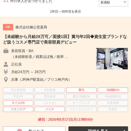
31
件の求人が見つかりました
1件目～30件目を表示
株式会社楠公堂薬局
PR
【未経験から月給28万可／面接1回】賞与年2回◆資生堂ブランドな
ど扱うコスメ専門店で美容部員デビュー
美容部員・BA
（未経験歓迎／残業ほぼ無／能率 …
正社員
月給24万円 ～ 28万円
兵庫（JR神戸駅直結／プリコ神戸内）
正社員登用
社割制度
賞与
未経験OK
学生OK
男女歓迎
週3日勤務OK
時短勤務OK
ネイルOK
ノルマなし
オープニング
店長候補
スキンケア
メイク
ナチュラルコスメ
百貨店
締切：2026年8月17日(月) 23時59分