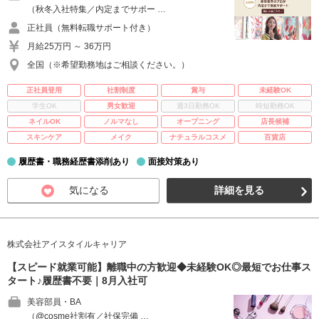
（秋冬入社特集／内定までサポー …
正社員（無料転職サポート付き）
月給25万円 ～ 36万円
全国（※希望勤務地はご相談ください。）
正社員登用
社割制度
賞与
未経験OK
学生OK
男女歓迎
週3日勤務OK
時短勤務OK
ネイルOK
ノルマなし
オープニング
店長候補
スキンケア
メイク
ナチュラルコスメ
百貨店
履歴書・職務経歴書添削あり
面接対策あり
気になる
詳細を見る
株式会社アイスタイルキャリア
【スピード就業可能】離職中の方歓迎◆未経験OK◎最短でお仕事ス
タート♪履歴書不要｜8月入社可
美容部員・BA
（@cosme社割有／社保完備 …