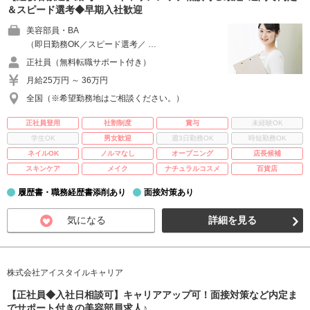
＆スピード選考◆早期入社歓迎
美容部員・BA
（即日勤務OK／スピード選考／ …
正社員（無料転職サポート付き）
月給25万円 ～ 36万円
全国（※希望勤務地はご相談ください。）
正社員登用
社割制度
賞与
未経験OK
学生OK
男女歓迎
週3日勤務OK
時短勤務OK
ネイルOK
ノルマなし
オープニング
店長候補
スキンケア
メイク
ナチュラルコスメ
百貨店
履歴書・職務経歴書添削あり
面接対策あり
気になる
詳細を見る
株式会社アイスタイルキャリア
【正社員◆入社日相談可】キャリアアップ可！面接対策など内定ま
でサポート付きの美容部員求人♪