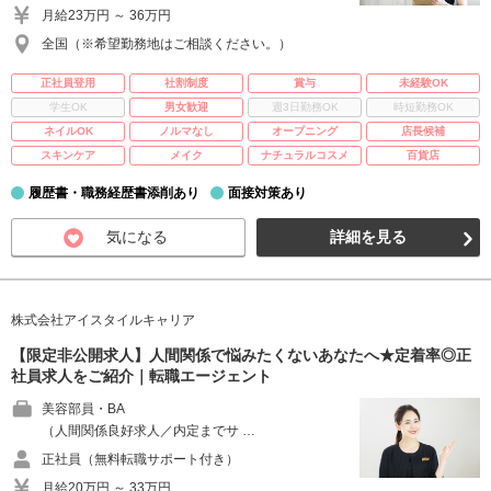
月給23万円 ～ 36万円
全国（※希望勤務地はご相談ください。）
正社員登用
社割制度
賞与
未経験OK
学生OK
男女歓迎
週3日勤務OK
時短勤務OK
ネイルOK
ノルマなし
オープニング
店長候補
スキンケア
メイク
ナチュラルコスメ
百貨店
履歴書・職務経歴書添削あり
面接対策あり
気になる
詳細を見る
株式会社アイスタイルキャリア
【限定非公開求人】人間関係で悩みたくないあなたへ★定着率◎正
社員求人をご紹介｜転職エージェント
美容部員・BA
（人間関係良好求人／内定までサ …
正社員（無料転職サポート付き）
月給20万円 ～ 33万円