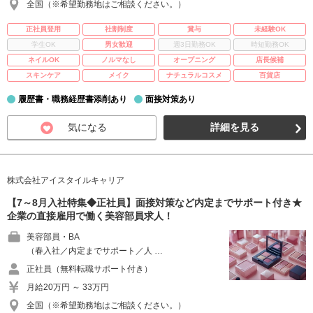
全国（※希望勤務地はご相談ください。）
正社員登用
社割制度
賞与
未経験OK
学生OK
男女歓迎
週3日勤務OK
時短勤務OK
ネイルOK
ノルマなし
オープニング
店長候補
スキンケア
メイク
ナチュラルコスメ
百貨店
履歴書・職務経歴書添削あり
面接対策あり
気になる
詳細を見る
株式会社アイスタイルキャリア
【7～8月入社特集◆正社員】面接対策など内定までサポート付き★
企業の直接雇用で働く美容部員求人！
美容部員・BA
（春入社／内定までサポート／人 …
正社員（無料転職サポート付き）
月給20万円 ～ 33万円
全国（※希望勤務地はご相談ください。）