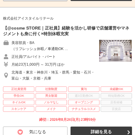
株式会社アイスタイルリテール
【@cosme STORE｜正社員】経験を活かし研修で店舗運営やマネ
ジメントも身に付く×特別休暇充実
美容部員・BA
（リフレッシュ休暇／車通勤OK …
正社員/アルバイト・パート
月給23万1,000円 ～ 31万円 ほか
北海道・東京・神奈川・埼玉・群馬・愛知・石川・
富山・大阪・京都・兵庫
正社員登用
社割制度
賞与
未経験OK
学生OK
男女歓迎
週3日勤務OK
時短勤務OK
ネイルOK
ノルマなし
オープニング
店長候補
スキンケア
メイク
ナチュラルコスメ
百貨店
締切：2026年8月24日(月) 23時59分
気になる
詳細を見る