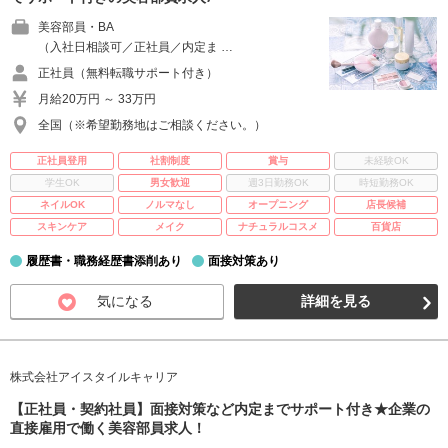
美容部員・BA
（入社日相談可／正社員／内定ま …
正社員（無料転職サポート付き）
月給20万円 ～ 33万円
全国（※希望勤務地はご相談ください。）
正社員登用
社割制度
賞与
未経験OK
学生OK
男女歓迎
週3日勤務OK
時短勤務OK
ネイルOK
ノルマなし
オープニング
店長候補
スキンケア
メイク
ナチュラルコスメ
百貨店
履歴書・職務経歴書添削あり
面接対策あり
気になる
詳細を見る
株式会社アイスタイルキャリア
【正社員・契約社員】面接対策など内定までサポート付き★企業の
直接雇用で働く美容部員求人！