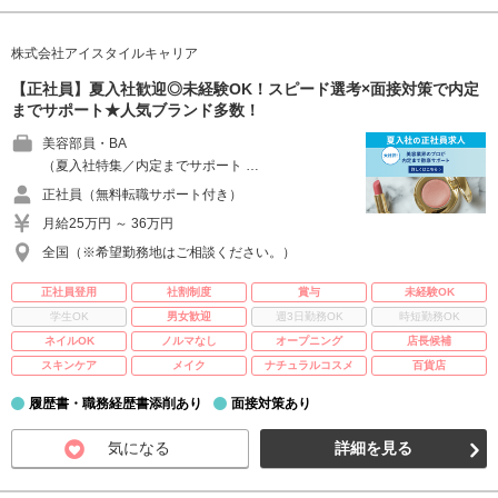
株式会社アイスタイルキャリア
【正社員】夏入社歓迎◎未経験OK！スピード選考×面接対策で内定
までサポート★人気ブランド多数！
美容部員・BA
（夏入社特集／内定までサポート …
正社員（無料転職サポート付き）
月給25万円 ～ 36万円
全国（※希望勤務地はご相談ください。）
正社員登用
社割制度
賞与
未経験OK
学生OK
男女歓迎
週3日勤務OK
時短勤務OK
ネイルOK
ノルマなし
オープニング
店長候補
スキンケア
メイク
ナチュラルコスメ
百貨店
履歴書・職務経歴書添削あり
面接対策あり
気になる
詳細を見る