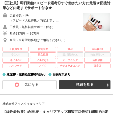
【正社員】即日勤務×スピード選考◎すぐ働きたい方に最適★面接対
策など内定までサポート付き★
美容部員・BA
（スピード入社特集／内定までサ …
正社員（無料転職サポート付き）
月給23万円 ～ 36万円
全国（※希望勤務地はご相談ください。）
正社員登用
社割制度
賞与
未経験OK
学生OK
男女歓迎
週3日勤務OK
時短勤務OK
ネイルOK
ノルマなし
オープニング
店長候補
スキンケア
メイク
ナチュラルコスメ
百貨店
履歴書・職務経歴書添削あり
面接対策あり
気になる
詳細を見る
株式会社アイスタイルキャリア
【経験者歓迎】給与UP・キャリアアップ相談可◎最短1週間で内定