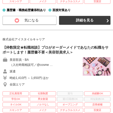
スキンケア
メイク
ナチュラルコスメ
百貨店
履歴書・職務経歴書添削あり
面接対策あり
気になる
詳細を見る
株式会社アイスタイルキャリア
【枠数限定★転職相談】プロがオーダーメイドであなたの転職をサ
ポートします！履歴書不要＜美容部員求人＞
美容部員・BA
（入社時期相談可／@cosme …
派遣
時給1,410円 ～ 1,650円 ほか
全国エリア
正社員登用
社割制度
賞与
未経験OK
学生OK
男女歓迎
週3日勤務OK
時短勤務OK
ネイルOK
ノルマなし
オープニング
店長候補
スキンケア
メイク
ナチュラルコスメ
百貨店