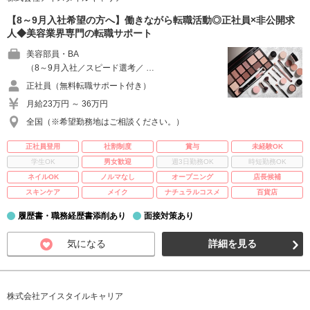
【8～9月入社希望の方へ】働きながら転職活動◎正社員×非公開求
人◆美容業界専門の転職サポート
美容部員・BA
（8～9月入社／スピード選考／ …
正社員（無料転職サポート付き）
月給23万円 ～ 36万円
全国（※希望勤務地はご相談ください。）
正社員登用
社割制度
賞与
未経験OK
学生OK
男女歓迎
週3日勤務OK
時短勤務OK
ネイルOK
ノルマなし
オープニング
店長候補
スキンケア
メイク
ナチュラルコスメ
百貨店
履歴書・職務経歴書添削あり
面接対策あり
気になる
詳細を見る
株式会社アイスタイルキャリア