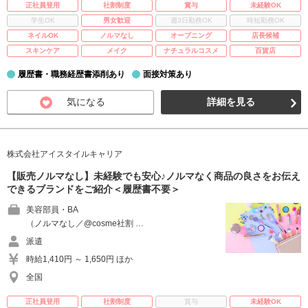
正社員登用
社割制度
賞与
未経験OK
学生OK
男女歓迎
週3日勤務OK
時短勤務OK
ネイルOK
ノルマなし
オープニング
店長候補
スキンケア
メイク
ナチュラルコスメ
百貨店
履歴書・職務経歴書添削あり
面接対策あり
気になる
詳細を見る
株式会社アイスタイルキャリア
【販売ノルマなし】未経験でも安心♪ノルマなく商品の良さをお伝え
できるブランドをご紹介＜履歴書不要＞
美容部員・BA
（ノルマなし／@cosme社割 …
派遣
時給1,410円 ～ 1,650円 ほか
全国
正社員登用
社割制度
賞与
未経験OK