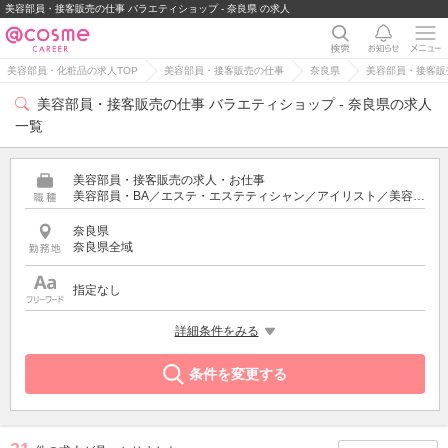
美容部員・接客販売の仕事 バラエティショップ - 奈良県 の求人
美容部員・化粧品の求人TOP
美容部員・接客販売の仕事
奈良県
美容部員・接客販
美容部員・接客販売の仕事 バラエティショップ - 奈良県の求人
一覧
美容部員・接客販売の求人・お仕事
美容部員・BA／エステ・エステティシャン／アイリスト／美容師／受付・フロント
奈良県
奈良県全域
指定なし
特徴
詳細条件をみる
バラエティショップ
条件を変更する