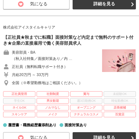
気になる
詳細を見る
株式会社アイスタイルキャリア
【正社員★秋までに転職】面接対策など内定まで無料のサポート付
き★企業の直接雇用で働く美容部員求人
美容部員・BA
（秋入社特集／面接対策あり／内 …
正社員（無料転職サポート付き）
月給20万円 ～ 33万円
全国（※希望勤務地はご相談ください。）
正社員登用
社割制度
賞与
未経験OK
学生OK
男女歓迎
週3日勤務OK
時短勤務OK
ネイルOK
ノルマなし
オープニング
店長候補
スキンケア
メイク
ナチュラルコスメ
百貨店
履歴書・職務経歴書添削あり
面接対策あり
気になる
詳細を見る