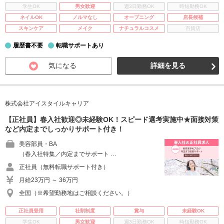
学生OK
男女歓迎
週3日勤務OK
時短勤務OK
ネイルOK
ノルマなし
オープニング
店長候補
スキンケア
メイク
ナチュラルコスメ
百貨店
履歴書不要
転職サポートあり
気になる
詳細を見る
株式会社アイスタイルキャリア
【正社員】春入社歓迎◎未経験OK！スピード選考実施中★面接対策
など内定までしっかりサポート付き！
美容部員・BA
（春入社特集／内定までサポート …
正社員（無料転職サポート付き）
月給23万円 ～ 36万円
全国（※希望勤務地はご相談ください。）
正社員登用
社割制度
賞与
未経験OK
学生OK
男女歓迎
週3日勤務OK
時短勤務OK