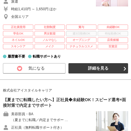
派遣
時給1,410円 ～ 1,650円 ほか
全国エリア
正社員登用
社割制度
賞与
未経験OK
学生OK
男女歓迎
週3日勤務OK
時短勤務OK
ネイルOK
ノルマなし
オープニング
店長候補
スキンケア
メイク
ナチュラルコスメ
百貨店
履歴書不要
転職サポートあり
気になる
詳細を見る
株式会社アイスタイルキャリア
【夏までに転職したい方へ】正社員◆未経験OK！スピード選考×面
接対策で内定までサポート
美容部員・BA
（夏までに転職／内定までサポー …
正社員（無料転職サポート付き）