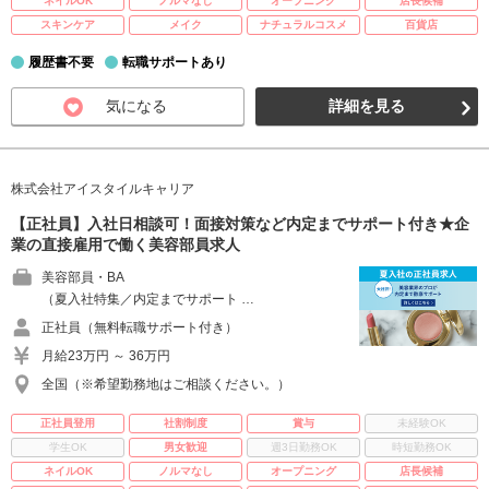
ネイルOK
ノルマなし
オープニング
店長候補
スキンケア
メイク
ナチュラルコスメ
百貨店
履歴書不要
転職サポートあり
気になる
詳細を見る
株式会社アイスタイルキャリア
【正社員】入社日相談可！面接対策など内定までサポート付き★企
業の直接雇用で働く美容部員求人
美容部員・BA
（夏入社特集／内定までサポート …
正社員（無料転職サポート付き）
月給23万円 ～ 36万円
全国（※希望勤務地はご相談ください。）
正社員登用
社割制度
賞与
未経験OK
学生OK
男女歓迎
週3日勤務OK
時短勤務OK
ネイルOK
ノルマなし
オープニング
店長候補