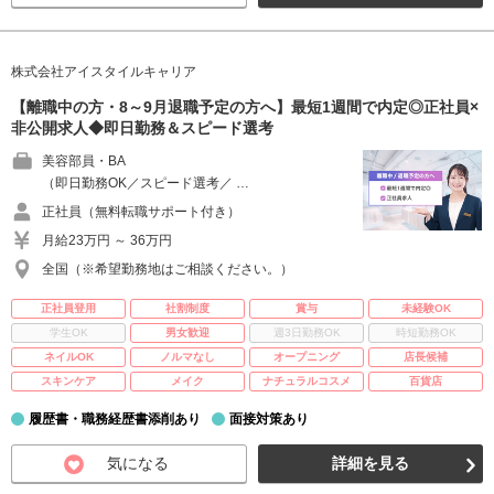
株式会社アイスタイルキャリア
【離職中の方・8～9月退職予定の方へ】最短1週間で内定◎正社員×
非公開求人◆即日勤務＆スピード選考
美容部員・BA
（即日勤務OK／スピード選考／ …
正社員（無料転職サポート付き）
月給23万円 ～ 36万円
全国（※希望勤務地はご相談ください。）
正社員登用
社割制度
賞与
未経験OK
学生OK
男女歓迎
週3日勤務OK
時短勤務OK
ネイルOK
ノルマなし
オープニング
店長候補
スキンケア
メイク
ナチュラルコスメ
百貨店
履歴書・職務経歴書添削あり
面接対策あり
気になる
詳細を見る