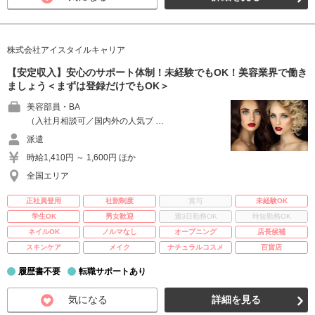
株式会社アイスタイルキャリア
【安定収入】安心のサポート体制！未経験でもOK！美容業界で働き
ましょう＜まずは登録だけでもOK＞
美容部員・BA
（入社月相談可／国内外の人気ブ …
派遣
時給1,410円 ～ 1,600円 ほか
全国エリア
正社員登用
社割制度
賞与
未経験OK
学生OK
男女歓迎
週3日勤務OK
時短勤務OK
ネイルOK
ノルマなし
オープニング
店長候補
スキンケア
メイク
ナチュラルコスメ
百貨店
履歴書不要
転職サポートあり
気になる
詳細を見る