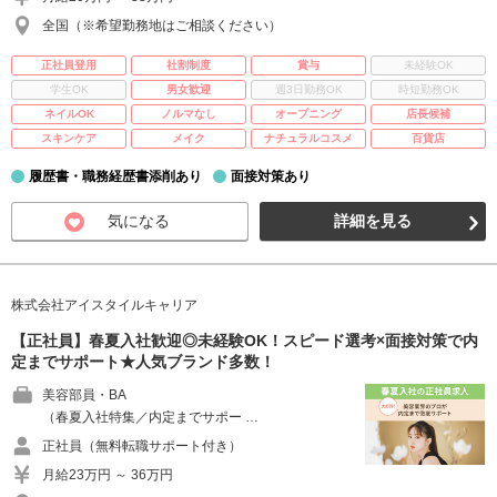
全国（※希望勤務地はご相談ください）
正社員登用
社割制度
賞与
未経験OK
学生OK
男女歓迎
週3日勤務OK
時短勤務OK
ネイルOK
ノルマなし
オープニング
店長候補
スキンケア
メイク
ナチュラルコスメ
百貨店
履歴書・職務経歴書添削あり
面接対策あり
気になる
詳細を見る
株式会社アイスタイルキャリア
【正社員】春夏入社歓迎◎未経験OK！スピード選考×面接対策で内
定までサポート★人気ブランド多数！
美容部員・BA
（春夏入社特集／内定までサポー …
正社員（無料転職サポート付き）
月給23万円 ～ 36万円