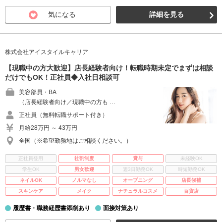
気になる
詳細を見る
株式会社アイスタイルキャリア
【現職中の方大歓迎】店長経験者向け！転職時期未定でまずは相談
だけでもOK！正社員◆入社日相談可
美容部員・BA
（店長経験者向け／現職中の方も …
正社員（無料転職サポート付き）
月給28万円 ～ 43万円
全国（※希望勤務地はご相談ください。）
正社員登用
社割制度
賞与
未経験OK
学生OK
男女歓迎
週3日勤務OK
時短勤務OK
ネイルOK
ノルマなし
オープニング
店長候補
スキンケア
メイク
ナチュラルコスメ
百貨店
履歴書・職務経歴書添削あり
面接対策あり