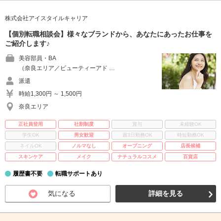
株式会社アイスタイルキャリア
【個別転職相談会】様々なブランドから、あなたにあったお仕事を
ご紹介します♪
美容部員・BA
（奈良エリア／ビューティーアド …
派遣
時給1,300円 ～ 1,500円
奈良エリア
正社員登用
社割制度
賞与
未経験OK
学生OK
男女歓迎
週3日勤務OK
時短勤務OK
ネイルOK
ノルマなし
オープニング
店長候補
スキンケア
メイク
ナチュラルコスメ
百貨店
履歴書不要
転職サポートあり
気になる
詳細を見る