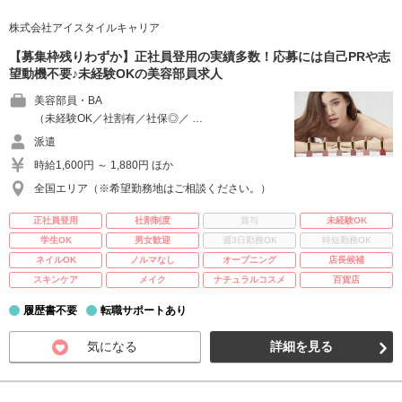
株式会社アイスタイルキャリア
【募集枠残りわずか】正社員登用の実績多数！応募には自己PRや志
望動機不要♪未経験OKの美容部員求人
美容部員・BA
（未経験OK／社割有／社保◎／ …
派遣
時給1,600円 ～ 1,880円 ほか
全国エリア（※希望勤務地はご相談ください。）
正社員登用
社割制度
賞与
未経験OK
学生OK
男女歓迎
週3日勤務OK
時短勤務OK
ネイルOK
ノルマなし
オープニング
店長候補
スキンケア
メイク
ナチュラルコスメ
百貨店
履歴書不要
転職サポートあり
気になる
詳細を見る