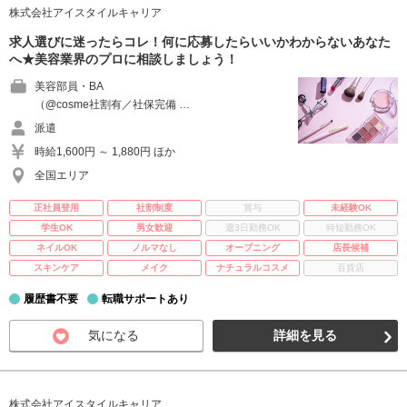
株式会社アイスタイルキャリア
求人選びに迷ったらコレ！何に応募したらいいかわからないあなた
へ★美容業界のプロに相談しましょう！
美容部員・BA
（@cosme社割有／社保完備 …
派遣
時給1,600円 ～ 1,880円 ほか
全国エリア
正社員登用
社割制度
賞与
未経験OK
学生OK
男女歓迎
週3日勤務OK
時短勤務OK
ネイルOK
ノルマなし
オープニング
店長候補
スキンケア
メイク
ナチュラルコスメ
百貨店
履歴書不要
転職サポートあり
気になる
詳細を見る
株式会社アイスタイルキャリア