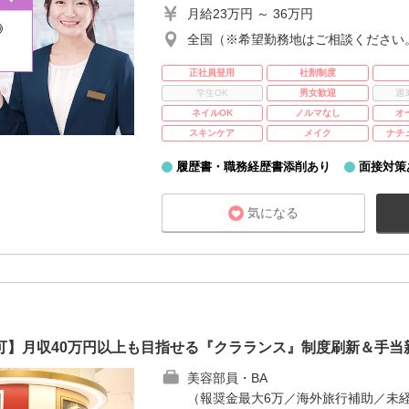
月給23万円 ～ 36万円
全国（※希望勤務地はご相談ください
正社員登用
社割制度
学生OK
男女歓迎
週
ネイルOK
ノルマなし
オ
スキンケア
メイク
ナチ
履歴書・職務経歴書添削あり
面接対策
気になる
可】月収40万円以上も目指せる『クラランス』制度刷新＆手当
美容部員・BA
（報奨金最大6万／海外旅行補助／未経