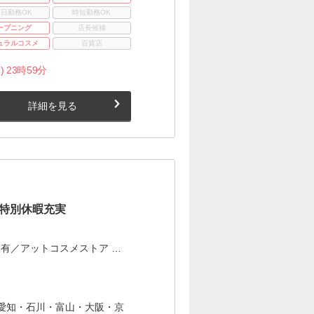
3日勤務OK
時短勤務OK
ープニング
店長候補
ュラルコスメ
百貨店
) 23時59分
詳細を見る
×特別休暇充実
有／アットコスメストア …
愛知・石川・富山・大阪・京