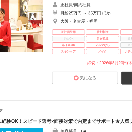
正社員/契約社員
月給25万円 ～ 35万円 ほか
大阪・名古屋・福岡
正社員登用
社割制度
学生OK
男女歓迎
週
ネイルOK
ノルマなし
オ
スキンケア
メイク
ナチ
締切：2026年8月20日(木
気になる
ア
未経験OK！スピード選考×面接対策で内定までサポート★人気
美容部員・BA