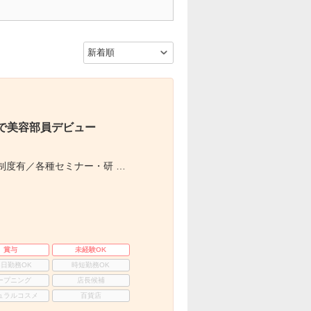
で美容部員デビュー
制度有／各種セミナー・研 …
賞与
未経験OK
3日勤務OK
時短勤務OK
ープニング
店長候補
ュラルコスメ
百貨店