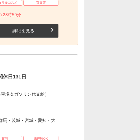
ュラルコスメ
百貨店
) 23時59分
詳細を見る
休日131日
駐車場＆ガソリン代支給）
群馬・茨城・宮城・愛知・大
賞与
未経験OK