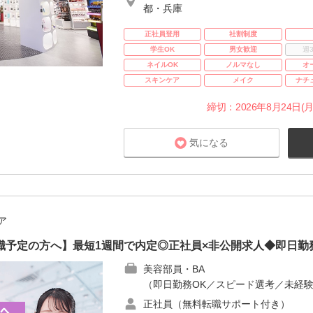
都・兵庫
正社員登用
社割制度
学生OK
男女歓迎
週
ネイルOK
ノルマなし
オ
スキンケア
メイク
ナチ
締切：2026年8月24日(月
気になる
ア
職予定の方へ】最短1週間で内定◎正社員×非公開求人◆即日勤
美容部員・BA
（即日勤務OK／スピード選考／未経験
正社員（無料転職サポート付き）