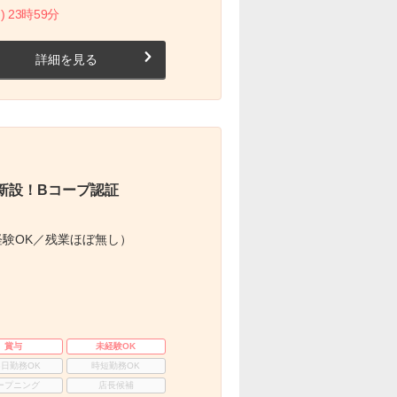
) 23時59分
詳細を見る
新設！Bコープ認証
験OK／残業ほぼ無し）
賞与
未経験OK
3日勤務OK
時短勤務OK
ープニング
店長候補