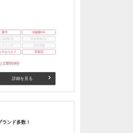
賞与
未経験OK
3日勤務OK
時短勤務OK
ープニング
店長候補
ュラルコスメ
百貨店
) 23時59分
詳細を見る
ブランド多数！