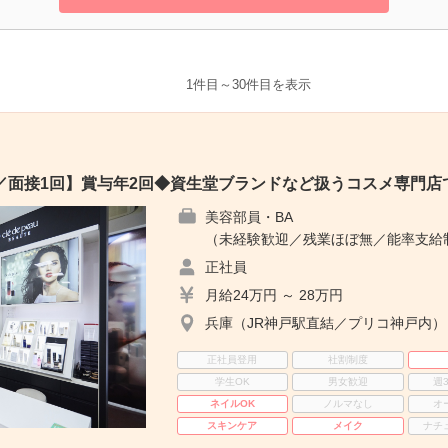
1件目～30件目を表示
／面接1回】賞与年2回◆資生堂ブランドなど扱うコスメ専門店
美容部員・BA
（未経験歓迎／残業ほぼ無／能率支給
正社員
月給24万円 ～ 28万円
兵庫（JR神戸駅直結／プリコ神戸内）
正社員登用
社割制度
学生OK
男女歓迎
週
ネイルOK
ノルマなし
オ
スキンケア
メイク
ナチ