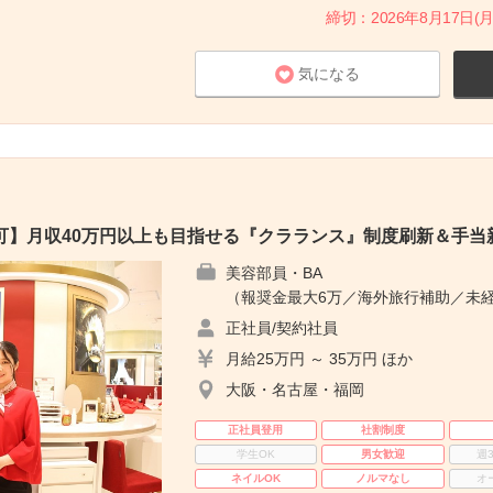
締切：2026年8月17日(月
気になる
可】月収40万円以上も目指せる『クラランス』制度刷新＆手当
美容部員・BA
（報奨金最大6万／海外旅行補助／未経
正社員/契約社員
月給25万円 ～ 35万円 ほか
大阪・名古屋・福岡
正社員登用
社割制度
学生OK
男女歓迎
週
ネイルOK
ノルマなし
オ