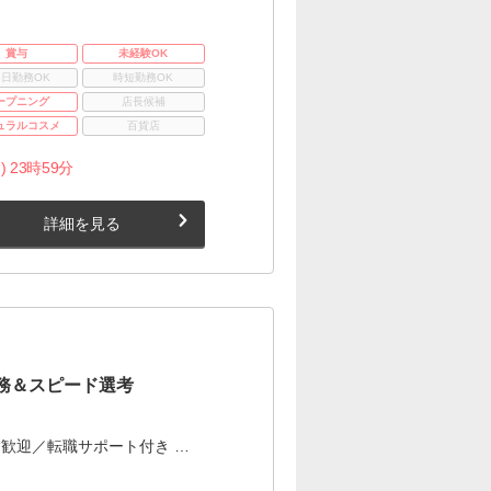
賞与
未経験OK
3日勤務OK
時短勤務OK
ープニング
店長候補
ュラルコスメ
百貨店
) 23時59分
詳細を見る
務＆スピード選考
歓迎／転職サポート付き …