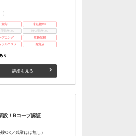
。）
賞与
未経験OK
3日勤務OK
時短勤務OK
ープニング
店長候補
ュラルコスメ
百貨店
あり
詳細を見る
新設！Bコープ認証
験OK／残業ほぼ無し）