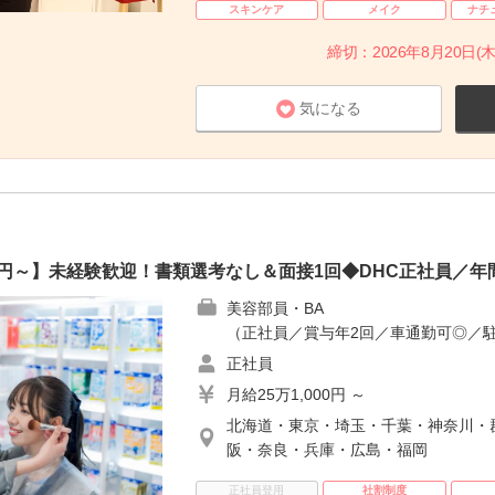
スキンケア
メイク
ナチ
締切：2026年8月20日(木
気になる
00円～】未経験歓迎！書類選考なし＆面接1回◆DHC正社員／年間
美容部員・BA
（正社員／賞与年2回／車通勤可◎／
正社員
月給25万1,000円 ～
北海道・東京・埼玉・千葉・神奈川・
阪・奈良・兵庫・広島・福岡
正社員登用
社割制度