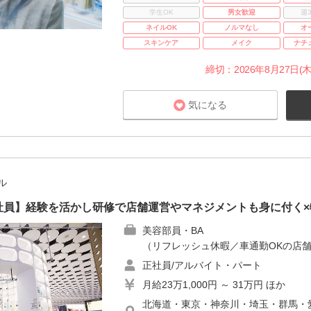
学生OK
男女歓迎
週
ネイルOK
ノルマなし
オ
スキンケア
メイク
ナチ
締切：2026年8月27日(木
気になる
ル
E｜正社員】経験を活かし研修で店舗運営やマネジメントも身に付く
美容部員・BA
（リフレッシュ休暇／車通勤OKの店舗
正社員/アルバイト・パート
月給23万1,000円 ～ 31万円 ほか
北海道・東京・神奈川・埼玉・群馬・