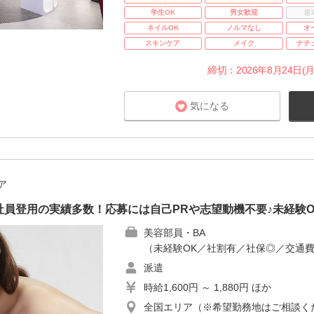
学生OK
男女歓迎
週
ネイルOK
ノルマなし
オ
スキンケア
メイク
ナチ
締切：2026年8月24日(月
気になる
ア
員登用の実績多数！応募には自己PRや志望動機不要♪未経験
美容部員・BA
（未経験OK／社割有／社保◎／交通
派遣
時給1,600円 ～ 1,880円 ほか
全国エリア（※希望勤務地はご相談く