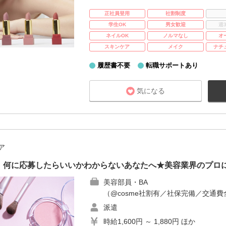
正社員登用
社割制度
学生OK
男女歓迎
週
ネイルOK
ノルマなし
オ
スキンケア
メイク
ナチ
履歴書不要
転職サポートあり
気になる
ア
！何に応募したらいいかわからないあなたへ★美容業界のプロ
美容部員・BA
（@cosme社割有／社保完備／交通費
派遣
時給1,600円 ～ 1,880円 ほか