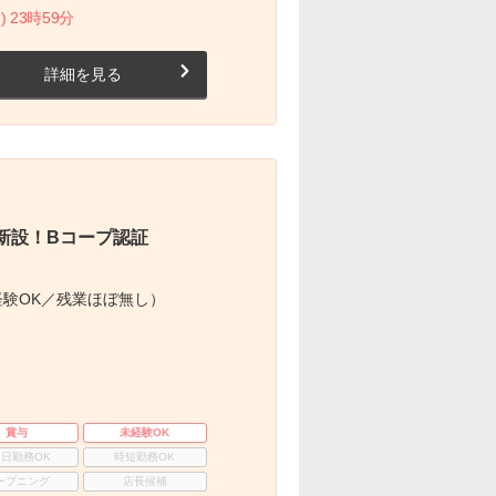
) 23時59分
詳細を見る
新設！Bコープ認証
験OK／残業ほぼ無し）
賞与
未経験OK
3日勤務OK
時短勤務OK
ープニング
店長候補