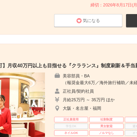
締切：2026年8月17日(月
気になる
可】月収40万円以上も目指せる『クラランス』制度刷新＆手当
美容部員・BA
（報奨金最大6万／海外旅行補助／未経
正社員/契約社員
月給25万円 ～ 35万円 ほか
大阪・名古屋・福岡
正社員登用
社割制度
学生OK
男女歓迎
週
ネイルOK
ノルマなし
オ