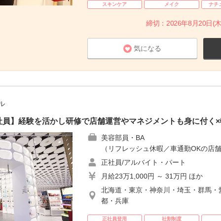
スキンケア
メイク
ナチ
締切：2026年8月20日(木
気になる
ル
E｜正社員】経験を活かし研修で店舗運営やマネジメントも身に付く
美容部員・BA
（リフレッシュ休暇／車通勤OKの店舗
正社員/アルバイト・パート
月給23万1,000円 ～ 31万円 ほか
北海道・東京・神奈川・埼玉・群馬・
都・兵庫
正社員登用
社割制度