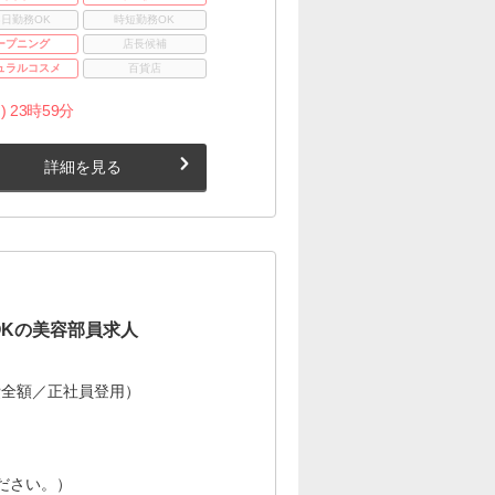
3日勤務OK
時短勤務OK
ープニング
店長候補
ュラルコスメ
百貨店
) 23時59分
詳細を見る
OKの美容部員求人
費全額／正社員登用）
ださい。）