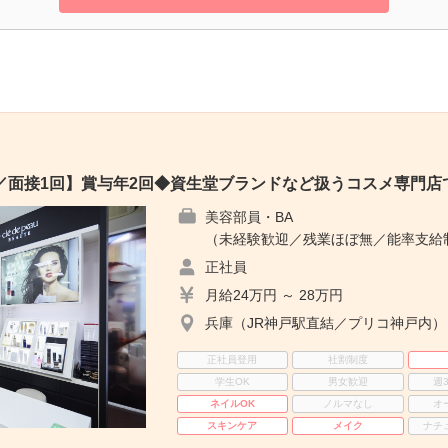
／面接1回】賞与年2回◆資生堂ブランドなど扱うコスメ専門店
美容部員・BA
（未経験歓迎／残業ほぼ無／能率支給
正社員
月給24万円 ～ 28万円
兵庫（JR神戸駅直結／プリコ神戸内）
正社員登用
社割制度
学生OK
男女歓迎
週
ネイルOK
ノルマなし
オ
スキンケア
メイク
ナチ