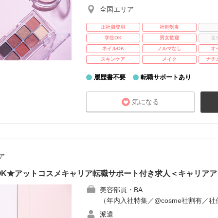
全国エリア
正社員登用
社割制度
学生OK
男女歓迎
週
ネイルOK
ノルマなし
オ
スキンケア
メイク
ナチ
履歴書不要
転職サポートあり
気になる
ア
OK★アットコスメキャリア転職サポート付き求人＜キャリアア
美容部員・BA
（年内入社特集／@cosme社割有／社
派遣