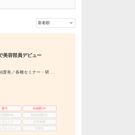
で美容部員デビュー
制度有／各種セミナー・研 …
賞与
未経験OK
3日勤務OK
時短勤務OK
ープニング
店長候補
ュラルコスメ
百貨店