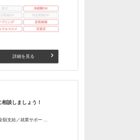
賞与
未経験OK
3日勤務OK
時短勤務OK
ープニング
店長候補
ュラルコスメ
百貨店
詳細を見る
に相談しましょう！
全額支給／就業サポー …