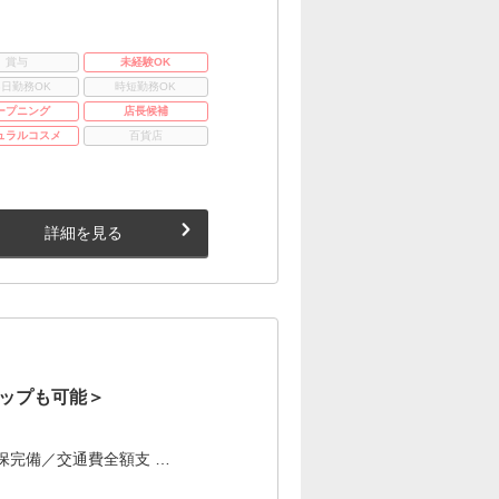
賞与
未経験OK
3日勤務OK
時短勤務OK
ープニング
店長候補
ュラルコスメ
百貨店
詳細を見る
ップも可能＞
保完備／交通費全額支 …