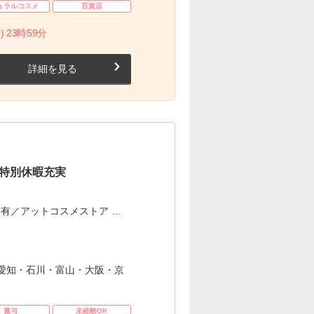
ュラルコスメ
百貨店
) 23時59分
詳細を見る
×特別休暇充実
有／アットコスメストア …
愛知・石川・富山・大阪・京
賞与
未経験OK