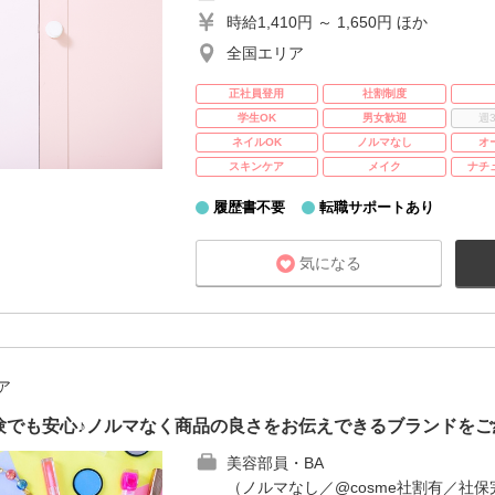
時給1,410円 ～ 1,650円 ほか
全国エリア
正社員登用
社割制度
学生OK
男女歓迎
週
ネイルOK
ノルマなし
オ
スキンケア
メイク
ナチ
履歴書不要
転職サポートあり
気になる
ア
験でも安心♪ノルマなく商品の良さをお伝えできるブランドをご
美容部員・BA
（ノルマなし／@cosme社割有／社保