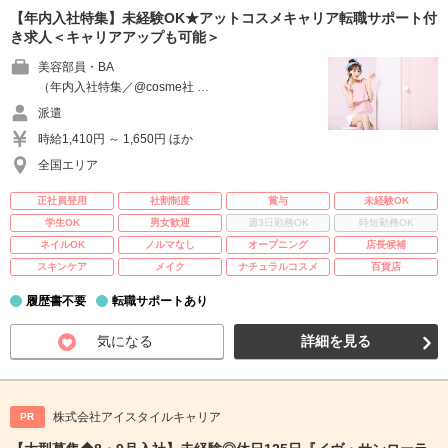
【年内入社特集】未経験OK★アットコスメキャリア転職サポート付
き求人＜キャリアアップも可能＞
美容部員・BA
（年内入社特集／@cosme社 …
派遣
時給1,410円 ～ 1,650円 ほか
全国エリア
正社員登用
社割制度
賞与
未経験OK
学生OK
男女歓迎
週3日勤務OK
時短勤務OK
ネイルOK
ノルマなし
オープニング
店長候補
スキンケア
メイク
ナチュラルコスメ
百貨店
履歴書不要
転職サポートあり
気になる
詳細を見る
株式会社アイスタイルキャリア
PR