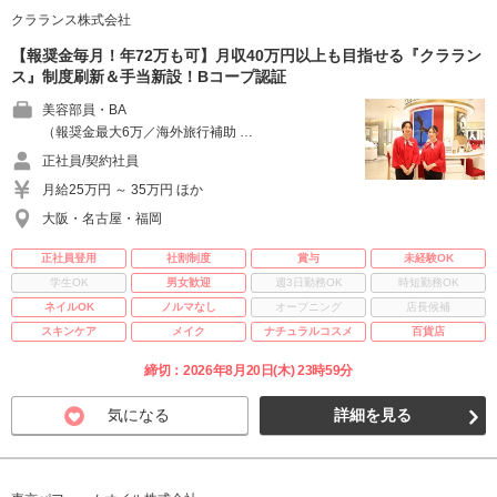
クラランス株式会社
【報奨金毎月！年72万も可】月収40万円以上も目指せる『クララン
ス』制度刷新＆手当新設！Bコープ認証
美容部員・BA
（報奨金最大6万／海外旅行補助 …
正社員/契約社員
月給25万円 ～ 35万円 ほか
大阪・名古屋・福岡
正社員登用
社割制度
賞与
未経験OK
学生OK
男女歓迎
週3日勤務OK
時短勤務OK
ネイルOK
ノルマなし
オープニング
店長候補
スキンケア
メイク
ナチュラルコスメ
百貨店
締切：2026年8月20日(木) 23時59分
気になる
詳細を見る