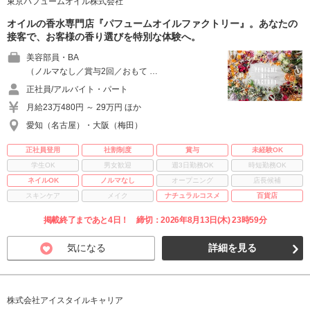
東京パフュームオイル株式会社
オイルの香水専門店『パフュームオイルファクトリー』。あなたの
接客で、お客様の香り選びを特別な体験へ。
美容部員・BA
（ノルマなし／賞与2回／おもて …
正社員/アルバイト・パート
月給23万480円 ～ 29万円 ほか
愛知（名古屋）・大阪（梅田）
正社員登用
社割制度
賞与
未経験OK
学生OK
男女歓迎
週3日勤務OK
時短勤務OK
ネイルOK
ノルマなし
オープニング
店長候補
スキンケア
メイク
ナチュラルコスメ
百貨店
掲載終了まであと4日！ 締切：2026年8月13日(木) 23時59分
気になる
詳細を見る
株式会社アイスタイルキャリア