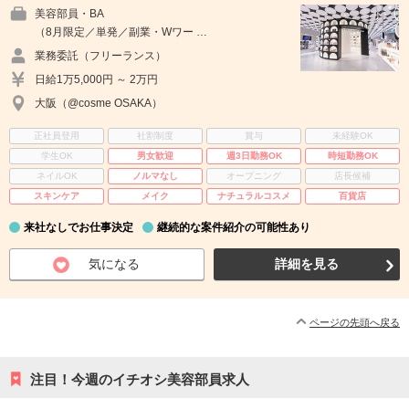
美容部員・BA
（8月限定／単発／副業・Wワー …
業務委託（フリーランス）
日給1万5,000円 ～ 2万円
大阪（@cosme OSAKA）
正社員登用
社割制度
賞与
未経験OK
学生OK
男女歓迎
週3日勤務OK
時短勤務OK
ネイルOK
ノルマなし
オープニング
店長候補
スキンケア
メイク
ナチュラルコスメ
百貨店
来社なしでお仕事決定
継続的な案件紹介の可能性あり
気になる
詳細を見る
ページの先頭へ戻る
注目！今週のイチオシ美容部員求人