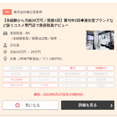
株式会社楠公堂薬局
PR
【未経験から月給28万可／面接1回】賞与年2回◆資生堂ブランドな
ど扱うコスメ専門店で美容部員デビュー
美容部員・BA
（未経験歓迎／残業ほぼ無／能率 …
正社員
月給24万円 ～ 28万円
兵庫（JR神戸駅直結／プリコ神戸内）
正社員登用
社割制度
賞与
未経験OK
学生OK
男女歓迎
週3日勤務OK
時短勤務OK
ネイルOK
ノルマなし
オープニング
店長候補
スキンケア
メイク
ナチュラルコスメ
百貨店
締切：2026年8月17日(月) 23時59分
気になる
詳細を見る