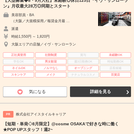
【大型募集◆8・9月入社】未経験◎休日125日『イヴ・サンローラ
ン』月収最大28万◎同期とスタート
美容部員・BA
（大阪／大規模採用／報奨金月最 …
派遣
時給1,550円 ～ 1,820円
大阪エリアの店舗／イヴ・サンローラン
正社員登用
社割制度
賞与
未経験OK
学生OK
男女歓迎
週3日勤務OK
時短勤務OK
ネイルOK
ノルマなし
オープニング
店長候補
スキンケア
メイク
ナチュラルコスメ
百貨店
気になる
詳細を見る
株式会社アイスタイルキャリア
PR
【短期・単発◇8月限定】@cosme OSAKAで好きな時に働く
★POP UPスタッフ！週2~