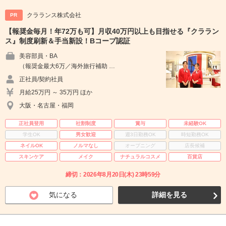
クラランス株式会社
PR
【報奨金毎月！年72万も可】月収40万円以上も目指せる『クララン
ス』制度刷新＆手当新設！Bコープ認証
美容部員・BA
（報奨金最大6万／海外旅行補助 …
正社員/契約社員
月給25万円 ～ 35万円 ほか
大阪・名古屋・福岡
正社員登用
社割制度
賞与
未経験OK
学生OK
男女歓迎
週3日勤務OK
時短勤務OK
ネイルOK
ノルマなし
オープニング
店長候補
スキンケア
メイク
ナチュラルコスメ
百貨店
締切：2026年8月20日(木) 23時59分
気になる
詳細を見る