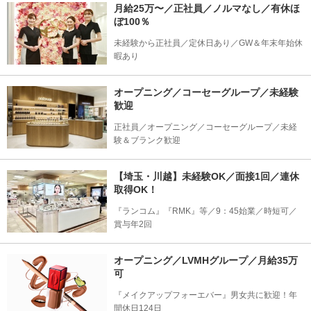
月給25万〜／正社員／ノルマなし／有休ほ
ぼ100％
未経験から正社員／定休日あり／GW＆年末年始休
暇あり
オープニング／コーセーグループ／未経験
歓迎
正社員／オープニング／コーセーグループ／未経
験＆ブランク歓迎
【埼玉・川越】未経験OK／面接1回／連休
取得OK！
『ランコム』『RMK』等／9：45始業／時短可／
賞与年2回
オープニング／LVMHグループ／月給35万
可
『メイクアップフォーエバー』男女共に歓迎！年
間休日124日