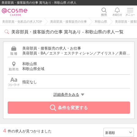
美容部員・接客販売の仕事 賞与あり - 和歌山県 の求人
美容部員・化粧品の求人TOP
美容部員・接客販売の仕事
和歌山県
美容部員・接客
美容部員・接客販売の仕事 賞与あり - 和歌山県の求人一覧
美容部員・接客販売の求人・お仕事
美容部員・BA／エステ・エステティシャン／アイリスト／美容師／受付・フロント
和歌山県
和歌山県全域
指定なし
希望する条件
詳細条件をみる
賞与あり
条件を変更する
4
件の求人が見つかりました