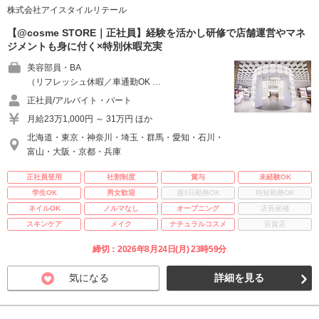
株式会社アイスタイルリテール
【@cosme STORE｜正社員】経験を活かし研修で店舗運営やマネ
ジメントも身に付く×特別休暇充実
美容部員・BA
（リフレッシュ休暇／車通勤OK …
正社員/アルバイト・パート
月給23万1,000円 ～ 31万円 ほか
北海道・東京・神奈川・埼玉・群馬・愛知・石川・
富山・大阪・京都・兵庫
正社員登用
社割制度
賞与
未経験OK
学生OK
男女歓迎
週3日勤務OK
時短勤務OK
ネイルOK
ノルマなし
オープニング
店長候補
スキンケア
メイク
ナチュラルコスメ
百貨店
締切：2026年8月24日(月) 23時59分
気になる
詳細を見る