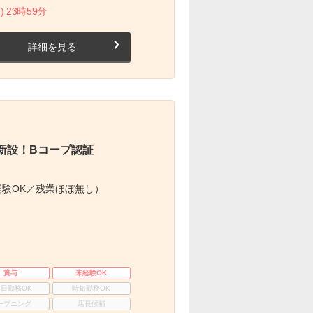
) 23時59分
詳細を見る
新設！Bコープ認証
験OK／残業ほぼ無し）
賞与
未経験OK
3日勤務OK
時短勤務OK
ープニング
店長候補