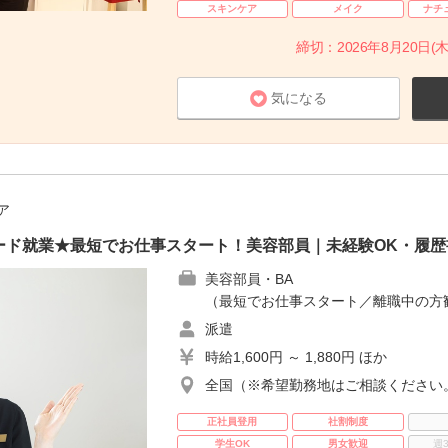
スキンケア
メイク
ナチ
締切：2026年8月20日(木
気になる
ア
ード就業★最短でお仕事スタート！美容部員｜未経験OK・履歴
美容部員・BA
（最短でお仕事スタート／離職中の方
派遣
時給1,600円 ～ 1,880円 ほか
全国（※希望勤務地はご相談ください
正社員登用
社割制度
学生OK
男女歓迎
週