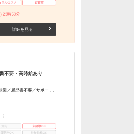
ュラルコスメ
百貨店
) 23時59分
詳細を見る
書不要・高時給あり
歓迎／履歴書不要／サポー …
。）
賞与
未経験OK
3日勤務OK
時短勤務OK