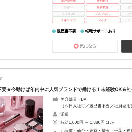
正社員登用
社割制度
学生OK
男女歓迎
週
ネイルOK
ノルマなし
オ
スキンケア
メイク
ナチ
履歴書不要
転職サポートあり
気になる
ア
不要★今動けば年内中に人気ブランドで働ける！未経験OK＆社
美容部員・BA
（即日入社可／履歴書不要／社員登用
派遣
時給1,600円 ～ 1,880円 ほか
北海道・仙台・東京・埼玉・千葉・神