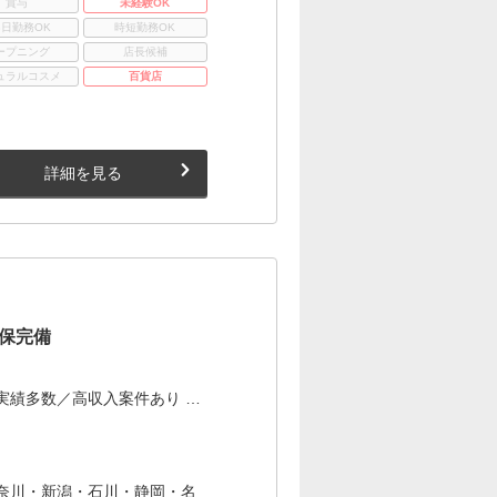
賞与
未経験OK
3日勤務OK
時短勤務OK
ープニング
店長候補
ュラルコスメ
百貨店
詳細を見る
保完備
実績多数／高収入案件あり …
奈川・新潟・石川・静岡・名