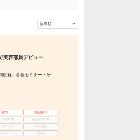
で美容部員デビュー
制度有／各種セミナー・研 …
賞与
未経験OK
3日勤務OK
時短勤務OK
ープニング
店長候補
ュラルコスメ
百貨店