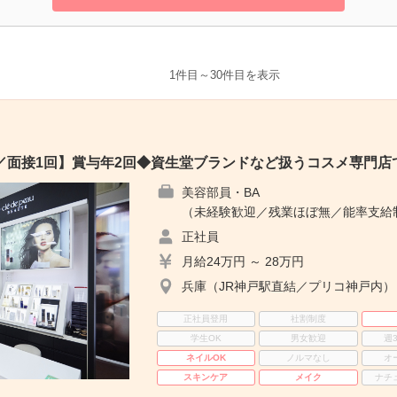
1件目～30件目を表示
／面接1回】賞与年2回◆資生堂ブランドなど扱うコスメ専門店
美容部員・BA
（未経験歓迎／残業ほぼ無／能率支給
正社員
月給24万円 ～ 28万円
兵庫（JR神戸駅直結／プリコ神戸内）
正社員登用
社割制度
学生OK
男女歓迎
週
ネイルOK
ノルマなし
オ
スキンケア
メイク
ナチ