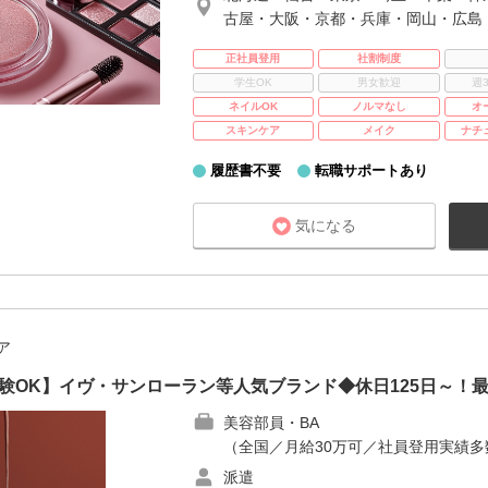
古屋・大阪・京都・兵庫・岡山・広島
正社員登用
社割制度
学生OK
男女歓迎
週
ネイルOK
ノルマなし
オ
スキンケア
メイク
ナチ
履歴書不要
転職サポートあり
気になる
ア
未経験OK】イヴ・サンローラン等人気ブランド◆休日125日～！
美容部員・BA
（全国／月給30万可／社員登用実績
派遣