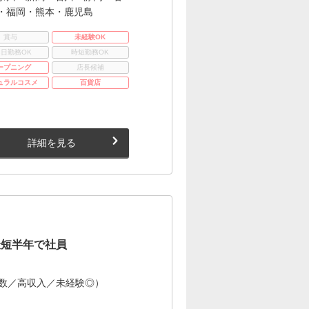
・福岡・熊本・鹿児島
賞与
未経験OK
3日勤務OK
時短勤務OK
ープニング
店長候補
ュラルコスメ
百貨店
詳細を見る
最短半年で社員
多数／高収入／未経験◎）