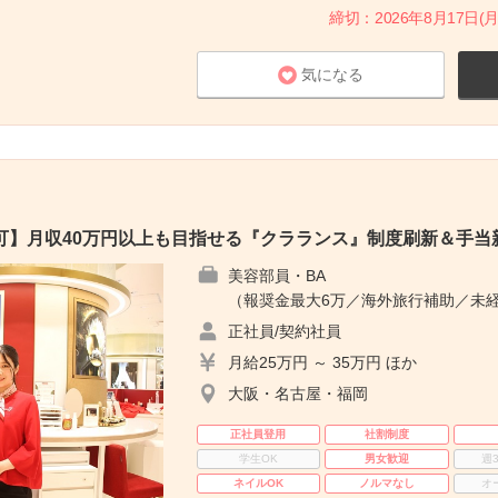
締切：2026年8月17日(月
気になる
可】月収40万円以上も目指せる『クラランス』制度刷新＆手当
美容部員・BA
（報奨金最大6万／海外旅行補助／未経
正社員/契約社員
月給25万円 ～ 35万円 ほか
大阪・名古屋・福岡
正社員登用
社割制度
学生OK
男女歓迎
週
ネイルOK
ノルマなし
オ