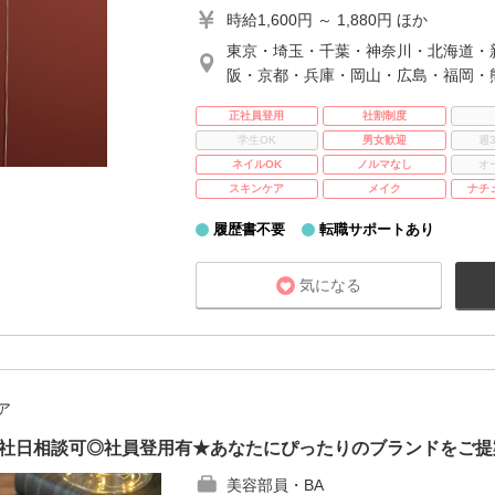
時給1,600円 ～ 1,880円 ほか
東京・埼玉・千葉・神奈川・北海道・
阪・京都・兵庫・岡山・広島・福岡・
正社員登用
社割制度
学生OK
男女歓迎
週
ネイルOK
ノルマなし
オ
スキンケア
メイク
ナチ
履歴書不要
転職サポートあり
気になる
ア
入社日相談可◎社員登用有★あなたにぴったりのブランドをご提
美容部員・BA