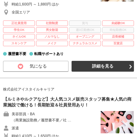
時給1,600円 ～ 1,880円 ほか
全国エリア
正社員登用
社割制度
賞与
未経験OK
学生OK
男女歓迎
週3日勤務OK
時短勤務OK
ネイルOK
ノルマなし
オープニング
店長候補
スキンケア
メイク
ナチュラルコスメ
百貨店
履歴書不要
転職サポートあり
気になる
詳細を見る
株式会社アイスタイルキャリア
【ルミネやルクアなど】大人気コスメ販売スタッフ募集★人気の商
業施設で働ける！長期歓迎＆社員登用あり！
美容部員・BA
（商業施設勤務／履歴書不要／社 …
派遣
時給1,410円 ～ 1,650円 ほか