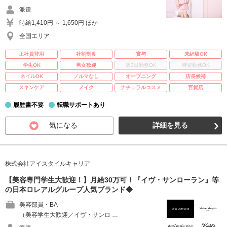
派遣
時給1,410円 ～ 1,650円 ほか
全国エリア
正社員登用
社割制度
賞与
未経験OK
学生OK
男女歓迎
週3日勤務OK
時短勤務OK
ネイルOK
ノルマなし
オープニング
店長候補
スキンケア
メイク
ナチュラルコスメ
百貨店
履歴書不要
転職サポートあり
気になる
詳細を見る
株式会社アイスタイルキャリア
【美容専門学生大歓迎！】月給30万可！『イヴ・サンローラン』等
の日本ロレアルグループ人気ブランド◆
美容部員・BA
（美容学生大歓迎／イヴ・サンロ …