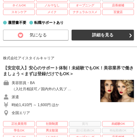
ネイルOK
ノルマなし
オープニング
店長候補
スキンケア
メイク
ナチュラルコスメ
百貨店
履歴書不要
転職サポートあり
気になる
詳細を見る
株式会社アイスタイルキャリア
【安定収入】安心のサポート体制！未経験でもOK！美容業界で働き
ましょう＜まずは登録だけでもOK＞
美容部員・BA
（入社月相談可／国内外の人気ブ …
派遣
時給1,410円 ～ 1,600円 ほか
全国エリア
正社員登用
社割制度
賞与
未経験OK
学生OK
男女歓迎
週3日勤務OK
時短勤務OK