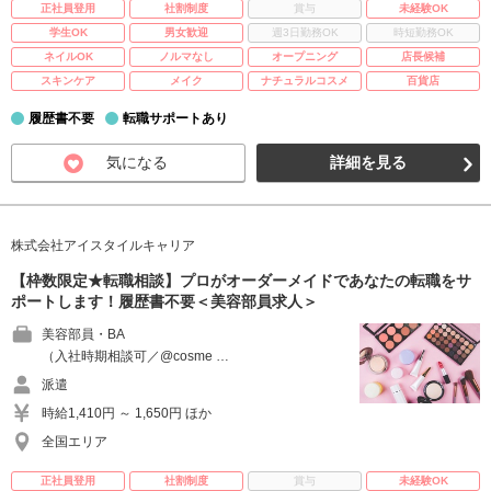
正社員登用
社割制度
賞与
未経験OK
学生OK
男女歓迎
週3日勤務OK
時短勤務OK
ネイルOK
ノルマなし
オープニング
店長候補
スキンケア
メイク
ナチュラルコスメ
百貨店
履歴書不要
転職サポートあり
気になる
詳細を見る
株式会社アイスタイルキャリア
【枠数限定★転職相談】プロがオーダーメイドであなたの転職をサ
ポートします！履歴書不要＜美容部員求人＞
美容部員・BA
（入社時期相談可／@cosme …
派遣
時給1,410円 ～ 1,650円 ほか
全国エリア
正社員登用
社割制度
賞与
未経験OK