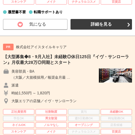
スキンケア
メイク
ナチュラルコスメ
百貨店
履歴書不要
転職サポートあり
気になる
詳細を見る
株式会社アイスタイルキャリア
PR
【大型募集◆8・9月入社】未経験◎休日125日『イヴ・サンローラ
ン』月収最大28万◎同期とスタート
美容部員・BA
（大阪／大規模採用／報奨金月最 …
派遣
時給1,550円 ～ 1,820円
大阪エリアの店舗／イヴ・サンローラン
正社員登用
社割制度
賞与
未経験OK
学生OK
男女歓迎
週3日勤務OK
時短勤務OK
ネイルOK
ノルマなし
オープニング
店長候補
スキンケア
メイク
ナチュラルコスメ
百貨店