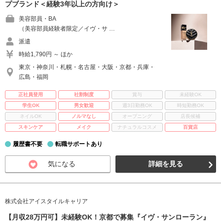
プブランド＜経験3年以上の方向け＞
美容部員・BA
（美容部員経験者限定／イヴ・サ …
派遣
時給1,790円 ～ ほか
東京・神奈川・札幌・名古屋・大阪・京都・兵庫・
広島・福岡
正社員登用
社割制度
賞与
未経験OK
学生OK
男女歓迎
週3日勤務OK
時短勤務OK
ネイルOK
ノルマなし
オープニング
店長候補
スキンケア
メイク
ナチュラルコスメ
百貨店
履歴書不要
転職サポートあり
気になる
詳細を見る
株式会社アイスタイルキャリア
【月収28万円可】未経験OK！京都で募集『イヴ・サンローラン』