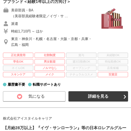
プブランド＜経験1年以上の方向け＞
美容部員・BA
（美容部員経験者限定／イヴ・サ …
派遣
時給1,710円 ～ ほか
東京・神奈川・札幌・名古屋・大阪・京都・兵庫・
広島・福岡
正社員登用
社割制度
賞与
未経験OK
学生OK
男女歓迎
週3日勤務OK
時短勤務OK
ネイルOK
ノルマなし
オープニング
店長候補
スキンケア
メイク
ナチュラルコスメ
百貨店
履歴書不要
転職サポートあり
気になる
詳細を見る
株式会社アイスタイルキャリア
【月給28万以上】『イヴ・サンローラン』等の日本ロレアルグルー