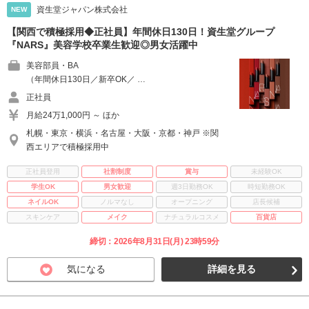
資生堂ジャパン株式会社
NEW
【関西で積極採用◆正社員】年間休日130日！資生堂グループ
『NARS』美容学校卒業生歓迎◎男女活躍中
美容部員・BA
（年間休日130日／新卒OK／ …
正社員
月給24万1,000円 ～ ほか
札幌・東京・横浜・名古屋・大阪・京都・神戸 ※関
西エリアで積極採用中
正社員登用
社割制度
賞与
未経験OK
学生OK
男女歓迎
週3日勤務OK
時短勤務OK
ネイルOK
ノルマなし
オープニング
店長候補
スキンケア
メイク
ナチュラルコスメ
百貨店
締切：2026年8月31日(月) 23時59分
気になる
詳細を見る