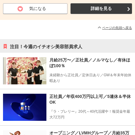
気になる
詳細を見る
ページの先頭へ戻る
注目！今週のイチオシ美容部員求人
月給25万〜／正社員／ノルマなし／有休ほ
ぼ100％
未経験から正社員／定休日あり／GW＆年末年始休
暇あり
正社員／年収400万円以上可／5連休＆半休
OK
『ラ・プレリー』20代～40代活躍中！報奨金年最
大72万円
オープニング／LVMHグループ／月給35万