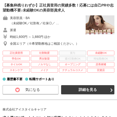
【募集枠残りわずか】正社員登用の実績多数！応募には自己PRや志
望動機不要♪未経験OKの美容部員求人
美容部員・BA
（未経験OK／社割有／社保◎／ …
派遣
時給1,600円 ～ 1,880円 ほか
全国エリア（※希望勤務地はご相談ください。）
正社員登用
社割制度
賞与
未経験OK
学生OK
男女歓迎
週3日勤務OK
時短勤務OK
ネイルOK
ノルマなし
オープニング
店長候補
スキンケア
メイク
ナチュラルコスメ
百貨店
履歴書不要
転職サポートあり
気になる
詳細を見る
株式会社アイスタイルキャリア