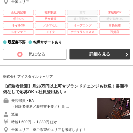
全国エリア
正社員登用
社割制度
賞与
未経験OK
学生OK
男女歓迎
週3日勤務OK
時短勤務OK
ネイルOK
ノルマなし
オープニング
店長候補
スキンケア
メイク
ナチュラルコスメ
百貨店
履歴書不要
転職サポートあり
気になる
詳細を見る
株式会社アイスタイルキャリア
【経験者歓迎】月26万円以上可★ブランドチェンジも歓迎！書類準
備なしで応募OK＜社員登用あり＞
美容部員・BA
（経験者優遇／履歴書不要／社員 …
派遣
時給1,600円 ～ 1,880円 ほか
全国エリア ※ご希望のエリアを考慮します！