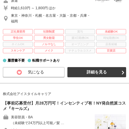
派遣
時給1,610円 ～ 1,800円 ほか
東京・神奈川・札幌・名古屋・大阪・京都・兵庫・
福岡
正社員登用
社割制度
賞与
未経験OK
学生OK
男女歓迎
週3日勤務OK
時短勤務OK
ネイルOK
ノルマなし
オープニング
店長候補
スキンケア
メイク
ナチュラルコスメ
百貨店
履歴書不要
転職サポートあり
気になる
詳細を見る
株式会社アイスタイルキャリア
【事前応募受付】月28万円可！インセンティブ有！NY発自然派コス
メ『キールズ』
美容部員・BA
（未経験で24万円以上可能／髪 …