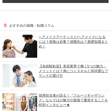
おすすめの就職・転職コラム
ヘアメイクアーティスト/ヘアメイクになる
には？資格は必要？就職先は？基礎知識まと
め！
【未経験歓迎】美容業界で働く5つの魅力・
メリットとは？身につくスキルと高待遇なブ
ランドの選び方
採用担当者が語る！『フルーツギャザリン
グ』ならではの魅力や面接で重視することを
特別インタビュー★