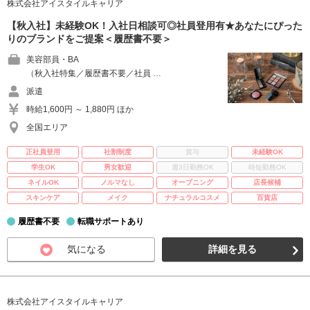
株式会社アイスタイルキャリア
【秋入社】未経験OK！入社日相談可◎社員登用有★あなたにぴった
りのブランドをご提案＜履歴書不要＞
美容部員・BA
（秋入社特集／履歴書不要／社員 …
派遣
時給1,600円 ～ 1,880円 ほか
全国エリア
正社員登用
社割制度
賞与
未経験OK
学生OK
男女歓迎
週3日勤務OK
時短勤務OK
ネイルOK
ノルマなし
オープニング
店長候補
スキンケア
メイク
ナチュラルコスメ
百貨店
履歴書不要
転職サポートあり
気になる
詳細を見る
株式会社アイスタイルキャリア