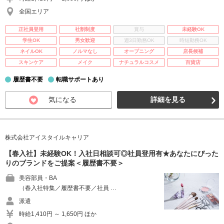
全国エリア
正社員登用
社割制度
賞与
未経験OK
学生OK
男女歓迎
週3日勤務OK
時短勤務OK
ネイルOK
ノルマなし
オープニング
店長候補
スキンケア
メイク
ナチュラルコスメ
百貨店
履歴書不要
転職サポートあり
気になる
詳細を見る
株式会社アイスタイルキャリア
【春入社】未経験OK！入社日相談可◎社員登用有★あなたにぴった
りのブランドをご提案＜履歴書不要＞
美容部員・BA
（春入社特集／履歴書不要／社員 …
派遣
時給1,410円 ～ 1,650円 ほか