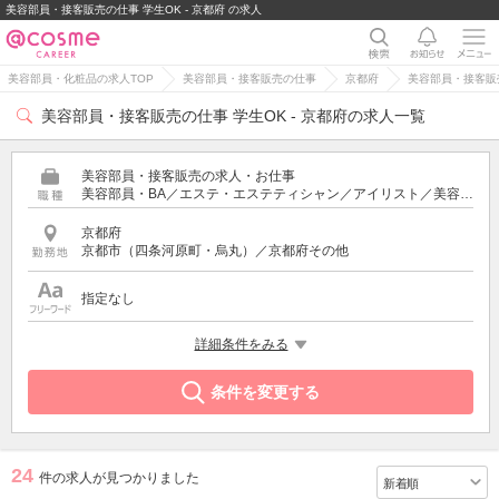
美容部員・接客販売の仕事 学生OK - 京都府 の求人
美容部員・化粧品の求人TOP
美容部員・接客販売の仕事
京都府
美容部員・接客販売
美容部員・接客販売の仕事 学生OK - 京都府の求人一覧
美容部員・接客販売の求人・お仕事
美容部員・BA／エステ・エステティシャン／アイリスト／美容師／受付・フロント
京都府
京都市（四条河原町・烏丸）／京都府その他
指定なし
希望する条件
詳細条件をみる
学生OK
条件を変更する
24
件の求人が見つかりました