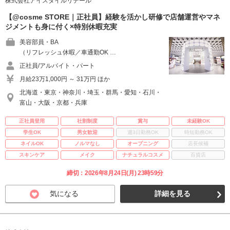
株式会社アイスタイルリテール
【@cosme STORE｜正社員】経験を活かし研修で店舗運営やマネ
ジメントも身に付く×特別休暇充実
美容部員・BA
（リフレッシュ休暇／車通勤OK …
正社員/アルバイト・パート
月給23万1,000円 ～ 31万円 ほか
北海道・東京・神奈川・埼玉・群馬・愛知・石川・
富山・大阪・京都・兵庫
正社員登用
社割制度
賞与
未経験OK
学生OK
男女歓迎
週3日勤務OK
時短勤務OK
ネイルOK
ノルマなし
オープニング
店長候補
スキンケア
メイク
ナチュラルコスメ
百貨店
締切：2026年8月24日(月) 23時59分
気になる
詳細を見る