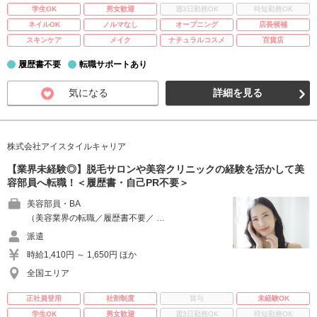
学生OK
男女歓迎
週3日勤務OK
時短勤務OK
ネイルOK
ノルマなし
オープニング
店長候補
スキンケア
メイク
ナチュラルコスメ
百貨店
履歴書不要
転職サポートあり
気になる
詳細を見る
株式会社アイスタイルキャリア
【業界未経験◎】脱毛サロンや美容クリニックの経験を活かして美
容部員へ転職！＜履歴書・自己PR不要＞
美容部員・BA
（美容業界の転職／履歴書不要／ …
派遣
時給1,410円 ～ 1,650円 ほか
全国エリア
正社員登用
社割制度
賞与
未経験OK
学生OK
男女歓迎
週3日勤務OK
時短勤務OK