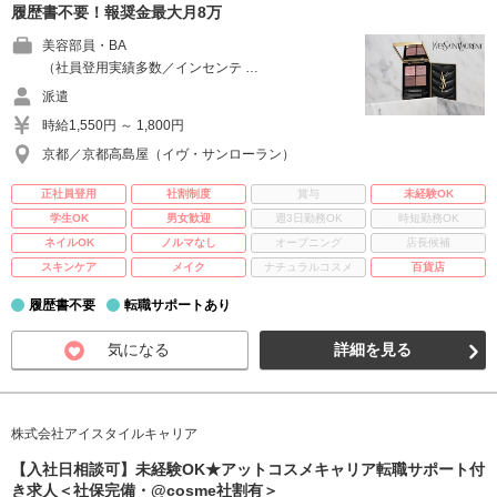
履歴書不要！報奨金最大月8万
美容部員・BA
（社員登用実績多数／インセンテ …
派遣
時給1,550円 ～ 1,800円
京都／京都高島屋（イヴ・サンローラン）
正社員登用
社割制度
賞与
未経験OK
学生OK
男女歓迎
週3日勤務OK
時短勤務OK
ネイルOK
ノルマなし
オープニング
店長候補
スキンケア
メイク
ナチュラルコスメ
百貨店
履歴書不要
転職サポートあり
気になる
詳細を見る
株式会社アイスタイルキャリア
【入社日相談可】未経験OK★アットコスメキャリア転職サポート付
き求人＜社保完備・@cosme社割有＞