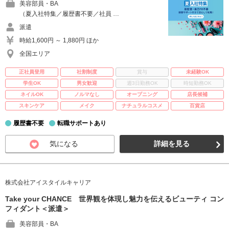
美容部員・BA
（夏入社特集／履歴書不要／社員 …
派遣
時給1,600円 ～ 1,880円 ほか
全国エリア
正社員登用
社割制度
賞与
未経験OK
学生OK
男女歓迎
週3日勤務OK
時短勤務OK
ネイルOK
ノルマなし
オープニング
店長候補
スキンケア
メイク
ナチュラルコスメ
百貨店
履歴書不要
転職サポートあり
気になる
詳細を見る
株式会社アイスタイルキャリア
Take your CHANCE 世界観を体現し魅力を伝えるビューティ コン
フィダント＜派遣＞
美容部員・BA