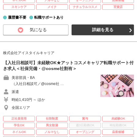
ネイルOK
ノルマなし
オープニング
店長候補
スキンケア
メイク
ナチュラルコスメ
百貨店
履歴書不要
転職サポートあり
気になる
詳細を見る
株式会社アイスタイルキャリア
【入社日相談可】未経験OK★アットコスメキャリア転職サポート付
き求人＜社保完備・@cosme社割有＞
美容部員・BA
（入社日相談可／@cosme社 …
派遣
時給1,410円 ～ ほか
全国エリア
正社員登用
社割制度
賞与
未経験OK
学生OK
男女歓迎
週3日勤務OK
時短勤務OK
ネイルOK
ノルマなし
オープニング
店長候補