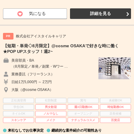
気になる
詳細を見る
株式会社アイスタイルキャリア
PR
【短期・単発◇8月限定】@cosme OSAKAで好きな時に働く
★POP UPスタッフ！週2~
美容部員・BA
（8月限定／単発／副業・Wワー …
業務委託（フリーランス）
日給1万5,000円 ～ 2万円
大阪（@cosme OSAKA）
正社員登用
社割制度
賞与
未経験OK
学生OK
男女歓迎
週3日勤務OK
時短勤務OK
ネイルOK
ノルマなし
オープニング
店長候補
スキンケア
メイク
ナチュラルコスメ
百貨店
来社なしでお仕事決定
継続的な案件紹介の可能性あり