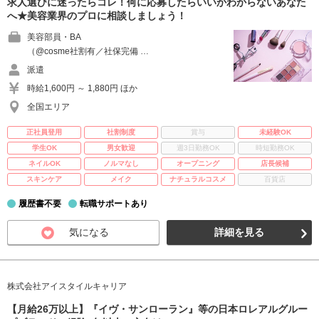
求人選びに迷ったらコレ！何に応募したらいいかわからないあなた
へ★美容業界のプロに相談しましょう！
美容部員・BA
（@cosme社割有／社保完備 …
派遣
時給1,600円 ～ 1,880円 ほか
全国エリア
正社員登用
社割制度
賞与
未経験OK
学生OK
男女歓迎
週3日勤務OK
時短勤務OK
ネイルOK
ノルマなし
オープニング
店長候補
スキンケア
メイク
ナチュラルコスメ
百貨店
履歴書不要
転職サポートあり
気になる
詳細を見る
株式会社アイスタイルキャリア
【月給26万以上】『イヴ・サンローラン』等の日本ロレアルグルー