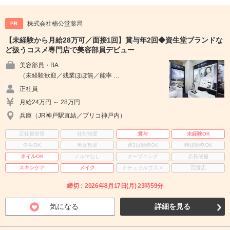
株式会社楠公堂薬局
PR
【未経験から月給28万可／面接1回】賞与年2回◆資生堂ブランドな
ど扱うコスメ専門店で美容部員デビュー
美容部員・BA
（未経験歓迎／残業ほぼ無／能率 …
正社員
月給24万円 ～ 28万円
兵庫（JR神戸駅直結／プリコ神戸内）
正社員登用
社割制度
賞与
未経験OK
学生OK
男女歓迎
週3日勤務OK
時短勤務OK
ネイルOK
ノルマなし
オープニング
店長候補
スキンケア
メイク
ナチュラルコスメ
百貨店
締切：2026年8月17日(月) 23時59分
気になる
詳細を見る