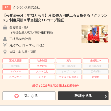
クラランス株式会社
PR
【報奨金毎月！年72万も可】月収40万円以上も目指せる『クララン
ス』制度刷新＆手当新設！Bコープ認証
美容部員・BA
（報奨金最大6万／海外旅行補助 …
正社員/契約社員
月給25万円 ～ 35万円 ほか
大阪・名古屋・福岡
正社員登用
社割制度
賞与
未経験OK
学生OK
男女歓迎
週3日勤務OK
時短勤務OK
ネイルOK
ノルマなし
オープニング
店長候補
スキンケア
メイク
ナチュラルコスメ
百貨店
締切：2026年8月20日(木) 23時59分
気になる
詳細を見る