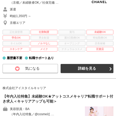
（京都／未経験者OK／社保完備 …
派遣
時給1,350円 ～
京都エリア
正社員登用
社割制度
賞与
未経験OK
学生OK
男女歓迎
週3日勤務OK
時短勤務OK
ネイルOK
ノルマなし
オープニング
店長候補
スキンケア
メイク
ナチュラルコスメ
百貨店
履歴書不要
転職サポートあり
気になる
詳細を見る
株式会社アイスタイルキャリア
【年内入社特集】未経験OK★アットコスメキャリア転職サポート付
き求人＜キャリアアップも可能＞
美容部員・BA
（年内入社特集／@cosme社 …