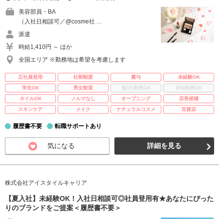
美容部員・BA
（入社日相談可／@cosme社 …
派遣
時給1,410円 ～ ほか
全国エリア ※勤務地は希望を考慮します
正社員登用
社割制度
賞与
未経験OK
学生OK
男女歓迎
週3日勤務OK
時短勤務OK
ネイルOK
ノルマなし
オープニング
店長候補
スキンケア
メイク
ナチュラルコスメ
百貨店
履歴書不要
転職サポートあり
気になる
詳細を見る
株式会社アイスタイルキャリア
【夏入社】未経験OK！入社日相談可◎社員登用有★あなたにぴった
りのブランドをご提案＜履歴書不要＞