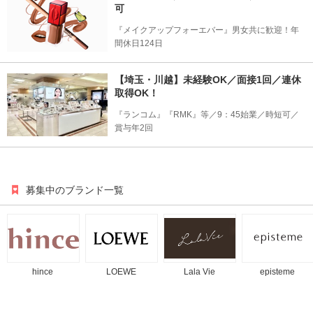
可
『メイクアップフォーエバー』男女共に歓迎！年
間休日124日
【埼玉・川越】未経験OK／面接1回／連休
取得OK！
『ランコム』『RMK』等／9：45始業／時短可／
賞与年2回
募集中のブランド一覧
hince
LOEWE
Lala Vie
episteme