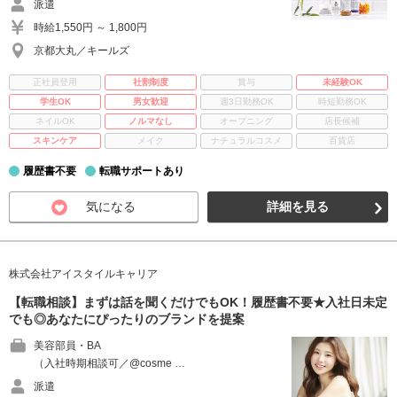
派遣
時給1,550円 ～ 1,800円
京都大丸／キールズ
正社員登用
社割制度
賞与
未経験OK
学生OK
男女歓迎
週3日勤務OK
時短勤務OK
ネイルOK
ノルマなし
オープニング
店長候補
スキンケア
メイク
ナチュラルコスメ
百貨店
履歴書不要
転職サポートあり
気になる
詳細を見る
株式会社アイスタイルキャリア
【転職相談】まずは話を聞くだけでもOK！履歴書不要★入社日未定
でも◎あなたにぴったりのブランドを提案
美容部員・BA
（入社時期相談可／@cosme …
派遣