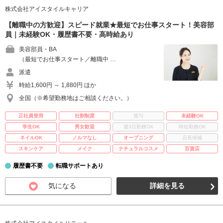
株式会社アイスタイルキャリア
【離職中の方歓迎】スピード就業★最短でお仕事スタート！美容部
員｜未経験OK・履歴書不要・高時給あり
美容部員・BA
（最短でお仕事スタート／離職中 …
派遣
時給1,600円 ～ 1,880円 ほか
全国（※希望勤務地はご相談ください。）
正社員登用
社割制度
賞与
未経験OK
学生OK
男女歓迎
週3日勤務OK
時短勤務OK
ネイルOK
ノルマなし
オープニング
店長候補
スキンケア
メイク
ナチュラルコスメ
百貨店
履歴書不要
転職サポートあり
気になる
詳細を見る