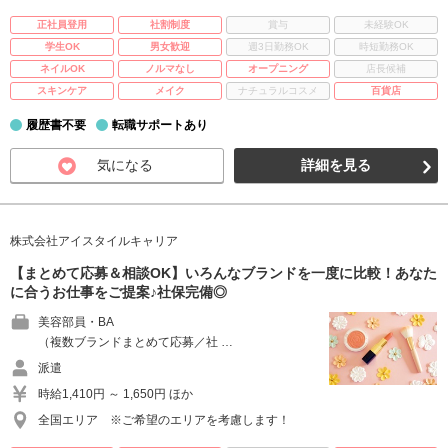
正社員登用
社割制度
賞与
未経験OK
学生OK
男女歓迎
週3日勤務OK
時短勤務OK
ネイルOK
ノルマなし
オープニング
店長候補
スキンケア
メイク
ナチュラルコスメ
百貨店
履歴書不要
転職サポートあり
気になる
詳細を見る
株式会社アイスタイルキャリア
【まとめて応募＆相談OK】いろんなブランドを一度に比較！あなた
に合うお仕事をご提案♪社保完備◎
美容部員・BA
（複数ブランドまとめて応募／社 …
派遣
時給1,410円 ～ 1,650円 ほか
全国エリア ※ご希望のエリアを考慮します！