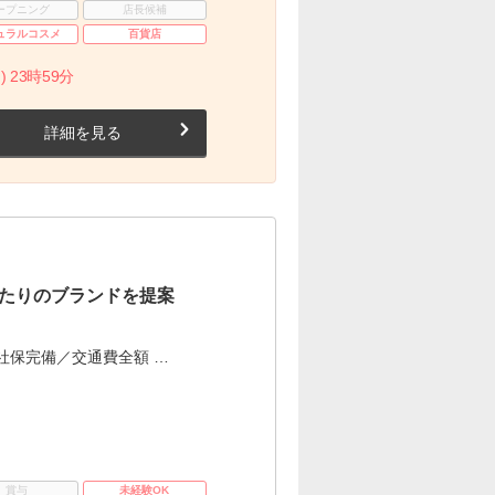
ープニング
店長候補
ュラルコスメ
百貨店
) 23時59分
詳細を見る
たりのブランドを提案
社保完備／交通費全額 …
賞与
未経験OK