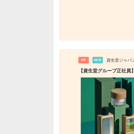
資生堂ジャパ
PR
NEW
【資生堂グループ正社員】