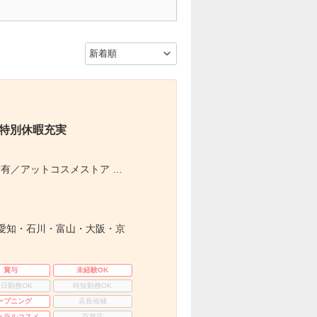
×特別休暇充実
有／アットコスメストア …
愛知・石川・富山・大阪・京
賞与
未経験OK
3日勤務OK
時短勤務OK
ープニング
店長候補
ュラルコスメ
百貨店