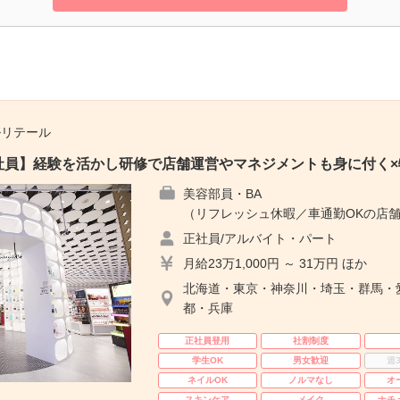
ルリテール
E｜正社員】経験を活かし研修で店舗運営やマネジメントも身に付く
美容部員・BA
（リフレッシュ休暇／車通勤OKの店舗
正社員/アルバイト・パート
月給23万1,000円 ～ 31万円 ほか
北海道・東京・神奈川・埼玉・群馬・
都・兵庫
正社員登用
社割制度
学生OK
男女歓迎
週
ネイルOK
ノルマなし
オ
スキンケア
メイク
ナチ