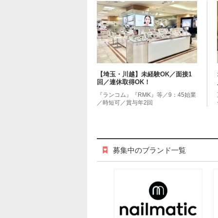
【埼玉・川越】未経験OK／面接1
回／連休取得OK！
『ランコム』『RMK』等／9：45始業
／時短可／賞与年2回
募集中のブランド一覧