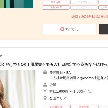
ネイルOK
ノルマなし
オ
スキンケア
メイク
ナチ
締切：2026年8月31日(月
気になる
ア
聞くだけでもOK！履歴書不要★入社日未定でも◎あなたにぴっ
美容部員・BA
（入社時期相談可／@cosme社割有／
派遣
時給1,600円 ～ 1,880円 ほか
全国エリア
正社員登用
社割制度