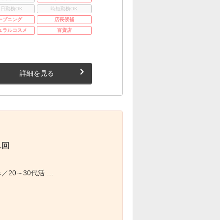
3日勤務OK
時短勤務OK
ープニング
店長候補
ュラルコスメ
百貨店
詳細を見る
1回
／20～30代活 …