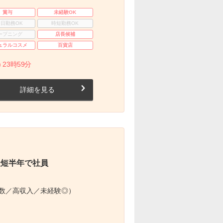
賞与
未経験OK
3日勤務OK
時短勤務OK
ープニング
店長候補
ュラルコスメ
百貨店
 23時59分
詳細を見る
最短半年で社員
多数／高収入／未経験◎）