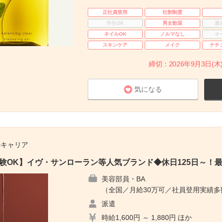
正社員登用
社割制度
学生OK
男女歓迎
週
ネイルOK
ノルマなし
オ
スキンケア
メイク
ナチ
締切：2026年9月3日(木)
気になる
ルキャリア
未経験OK】イヴ・サンローラン等人気ブランド◆休日125日～！
美容部員・BA
（全国／月給30万可／社員登用実績
派遣
時給1,600円 ～ 1,880円 ほか