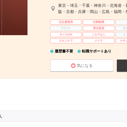
東京・埼玉・千葉・神奈川・北海道・
阪・京都・兵庫・岡山・広島・福岡・
正社員登用
社割制度
学生OK
男女歓迎
週
ネイルOK
ノルマなし
オ
スキンケア
メイク
ナチ
履歴書不要
転職サポートあり
気になる
人