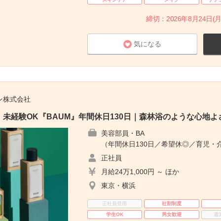
締切：2026年8月24日(月
気になる
ン株式会社
未経験OK『BAUM』年間休日130日｜森林浴のような心地よ
美容部員・BA
（年間休日130日／希望休◎／育児・
正社員
月給24万1,000円 ～ ほか
東京・横浜
正社員登用
社割制度
学生OK
男女歓迎
週