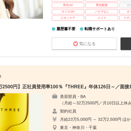
学生OK
男女歓迎
週
ネイルOK
ノルマなし
オ
スキンケア
メイク
ナチ
履歴書不要
転職サポートあり
気になる
O
2500円】正社員登用率100％『THREE』年休126日～／面接
美容部員・BA
（月給～32万2500円／月10日以上休み
契約社員
月給23万5,000円 ～ 32万2,500円 ほか
東京・神奈川・千葉