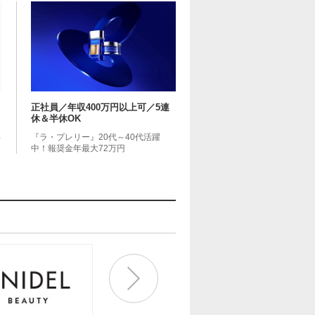
月
正社員／年収400万円以上可／5連
休＆半休OK
共
『ラ・プレリー』20代～40代活躍
中！報奨金年最大72万円