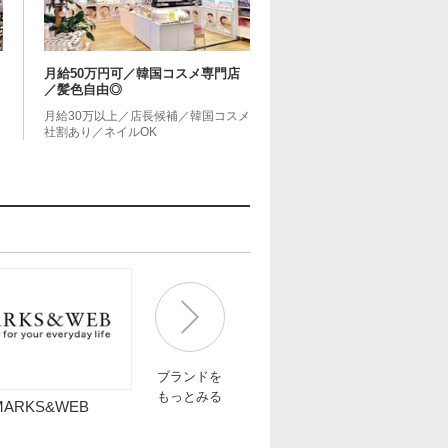
月給50万円可／韓国コスメ専門店
／髪色自由◎
月給30万以上／店長候補／韓国コスメ
社割あり／ネイルOK
ブランドを
もっとみる
MARKS&WEB