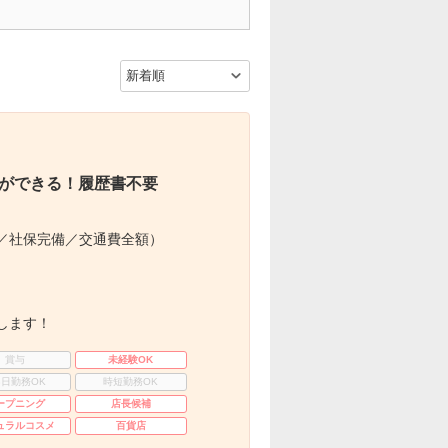
ができる！履歴書不要
／社保完備／交通費全額）
します！
賞与
未経験OK
3日勤務OK
時短勤務OK
ープニング
店長候補
ュラルコスメ
百貨店