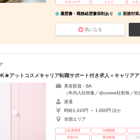
スキンケア
メイク
ナチ
履歴書・職務経歴書添削あり
面接対策
気になる
ア
OK★アットコスメキャリア転職サポート付き求人＜キャリアア
美容部員・BA
（年内入社特集／@cosme社割有／社
派遣
時給1,410円 ～ 1,650円 ほか
全国エリア
正社員登用
社割制度
学生OK
男女歓迎
週