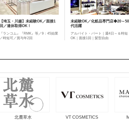
【埼玉・川越】未経験OK／面接1
未経験OK／化粧品専門店◆20～50
回／連休取得OK！
代活躍
『ランコム』『RMK』等／9：45始業
アルバイト・パート｜週4日～＆時短
／時短可／賞与年2回
OK｜面接1回｜髪型自由
北麓草水
VT COSMETICS