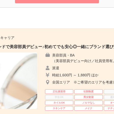
ルキャリア
ンドで美容部員デビュー♪初めてでも安心◎一緒にブランド選び
美容部員・BA
（美容部員デビュー向け／社員登用有
派遣
時給1,600円 ～ 1,880円 ほか
全国エリア ※ご希望のエリアを考慮
正社員登用
社割制度
学生OK
男女歓迎
週
ネイルOK
ノルマなし
オ
スキンケア
メイク
ナチ