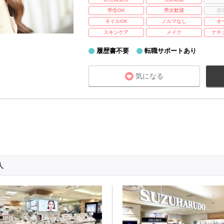
学生OK
男女歓迎
週
ネイルOK
ノルマなし
オ
スキンケア
メイク
ナチ
履歴書不要
転職サポートあり
気になる
人