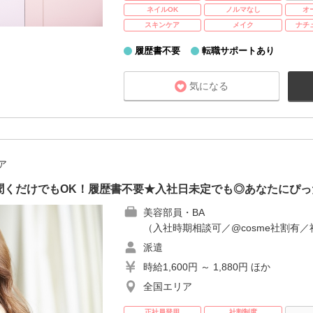
ネイルOK
ノルマなし
オ
スキンケア
メイク
ナチ
履歴書不要
転職サポートあり
気になる
ア
聞くだけでもOK！履歴書不要★入社日未定でも◎あなたにぴっ
美容部員・BA
（入社時期相談可／@cosme社割有／
派遣
時給1,600円 ～ 1,880円 ほか
全国エリア
正社員登用
社割制度