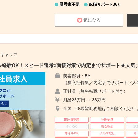
履歴書不要
転職サポートあり
気になる
ルキャリア
未経験OK！スピード選考×面接対策で内定までサポート★人気
美容部員・BA
（夏入社特集／内定までサポート／人
正社員（無料転職サポート付き）
月給25万円 ～ 36万円
全国（※希望勤務地はご相談ください
正社員登用
社割制度
学生OK
男女歓迎
週
ネイルOK
ノルマなし
オ