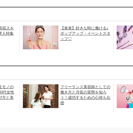
高収入を
【単発】好きな時に働ける♪
求人特集
ポップアップ・イベントスタ
ッフ♡
生モノの
フリーランス美容師としての
40代女性
働き方と月収の実態を知ろ
び方と美
う！成功するための心得も伝
授