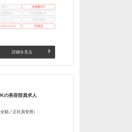
賞与
未経験OK
3日勤務OK
時短勤務OK
ープニング
店長候補
ュラルコスメ
百貨店
詳細を見る
OKの美容部員求人
費全額／正社員登用）