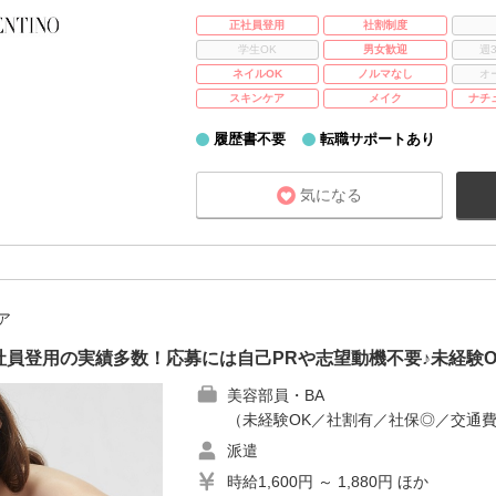
正社員登用
社割制度
学生OK
男女歓迎
週
ネイルOK
ノルマなし
オ
スキンケア
メイク
ナチ
履歴書不要
転職サポートあり
気になる
ア
員登用の実績多数！応募には自己PRや志望動機不要♪未経験
美容部員・BA
（未経験OK／社割有／社保◎／交通
派遣
時給1,600円 ～ 1,880円 ほか