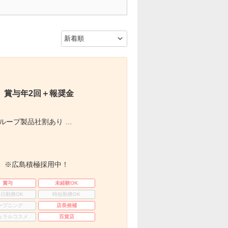
』賞与年2回＋報奨金
グループ製品社割あり …
 ※広島積極採用中！
賞与
未経験OK
3日勤務OK
時短勤務OK
ープニング
店長候補
ュラルコスメ
百貨店