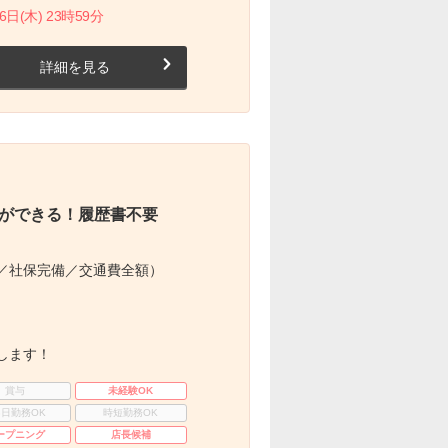
(木) 23時59分
詳細を見る
ができる！履歴書不要
／社保完備／交通費全額）
します！
賞与
未経験OK
3日勤務OK
時短勤務OK
ープニング
店長候補