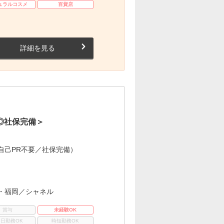
ュラルコスメ
百貨店
詳細を見る
◎社保完備＞
自己PR不要／社保完備）
・福岡／シャネル
賞与
未経験OK
3日勤務OK
時短勤務OK