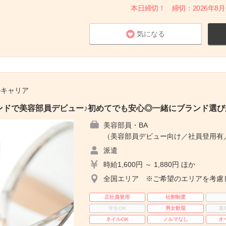
本日締切！ 締切：2026年8月6日
気になる
ルキャリア
ンドで美容部員デビュー♪初めてでも安心◎一緒にブランド選び
美容部員・BA
（美容部員デビュー向け／社員登用有
派遣
時給1,600円 ～ 1,880円 ほか
全国エリア ※ご希望のエリアを考慮
正社員登用
社割制度
学生OK
男女歓迎
週
ネイルOK
ノルマなし
オ