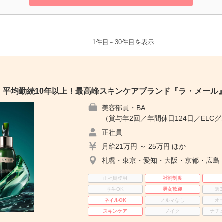
1件目～30件目を表示
】平均勤続10年以上！最高峰スキンケアブランド『ラ・メール
美容部員・BA
（賞与年2回／年間休日124日／ELC
正社員
月給21万円 ～ 25万円 ほか
札幌・東京・愛知・大阪・京都・広島
正社員登用
社割制度
学生OK
男女歓迎
週
ネイルOK
ノルマなし
オ
スキンケア
メイク
ナチ