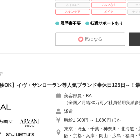
ネイルOK
ノルマなし
オ
スキンケア
メイク
ナチ
履歴書不要
転職サポートあり
気になる
ア
未経験OK】イヴ・サンローラン等人気ブランド◆休日125日～！
美容部員・BA
（全国／月給30万可／社員登用実績
派遣
時給1,600円 ～ 1,880円 ほか
東京・埼玉・千葉・神奈川・北海道・
阪・京都・兵庫・岡山・広島・福岡・