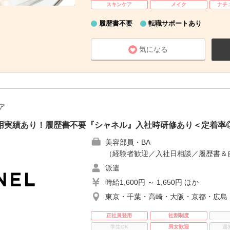
スキンケア
メイク
ナチ
履歴書不要
転職サポートあり
気になる
ア
登用実績あり！履歴書不要『シャネル』入社時研修あり＜定着率
美容部員・BA
（経験者歓迎／入社日相談／履歴書＆
派遣
時給1,600円 ～ 1,650円 ほか
東京・千葉・高崎・大阪・京都・広島
正社員登用
社割制度
学生OK
男女歓迎
週