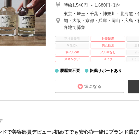
時給1,540円 ～ 1,680円 ほか
東京・埼玉・千葉・神奈川・北海道・
知・大阪・京都・兵庫・岡山・広島・
各地で募集
正社員登用
社割制度
学生OK
男女歓迎
週
ネイルOK
ノルマなし
オ
スキンケア
メイク
ナチ
履歴書不要
転職サポートあり
気になる
ア
ンドで美容部員デビュー♪初めてでも安心◎一緒にブランド選び