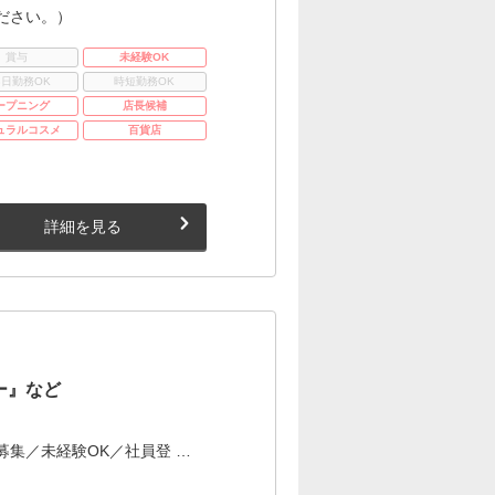
ださい。）
賞与
未経験OK
3日勤務OK
時短勤務OK
ープニング
店長候補
ュラルコスメ
百貨店
詳細を見る
ー』など
集／未経験OK／社員登 …