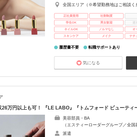
全国エリア（※希望勤務地はご相談く
正社員登用
社割制度
学生OK
男女歓迎
週
ネイルOK
ノルマなし
オ
スキンケア
メイク
ナチ
履歴書不要
転職サポートあり
気になる
ア
26万円以上も可！ 『LE LABO』『トムフォード ビューティ
美容部員・BA
（エスティーローダーグループ／全国募
派遣