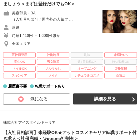
ましょう＜まずは登録だけでもOK＞
美容部員・BA
（入社月相談可／国内外の人気ブ …
派遣
時給1,410円 ～ 1,600円 ほか
全国エリア
正社員登用
社割制度
賞与
未経験OK
学生OK
男女歓迎
週3日勤務OK
時短勤務OK
ネイルOK
ノルマなし
オープニング
店長候補
スキンケア
メイク
ナチュラルコスメ
百貨店
履歴書不要
転職サポートあり
気になる
詳細を見る
株式会社アイスタイルキャリア
【入社日相談可】未経験OK★アットコスメキャリア転職サポート付
き求人＜社保完備・@cosme社割有＞