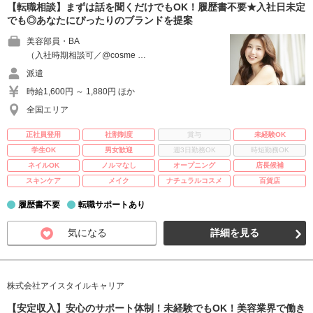
【転職相談】まずは話を聞くだけでもOK！履歴書不要★入社日未定
でも◎あなたにぴったりのブランドを提案
美容部員・BA
（入社時期相談可／@cosme …
派遣
時給1,600円 ～ 1,880円 ほか
全国エリア
正社員登用
社割制度
賞与
未経験OK
学生OK
男女歓迎
週3日勤務OK
時短勤務OK
ネイルOK
ノルマなし
オープニング
店長候補
スキンケア
メイク
ナチュラルコスメ
百貨店
履歴書不要
転職サポートあり
気になる
詳細を見る
株式会社アイスタイルキャリア
【安定収入】安心のサポート体制！未経験でもOK！美容業界で働き