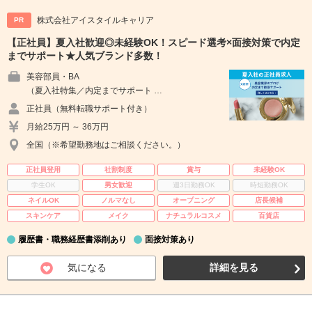
株式会社アイスタイルキャリア
PR
【正社員】夏入社歓迎◎未経験OK！スピード選考×面接対策で内定
までサポート★人気ブランド多数！
美容部員・BA
（夏入社特集／内定までサポート …
正社員（無料転職サポート付き）
月給25万円 ～ 36万円
全国（※希望勤務地はご相談ください。）
正社員登用
社割制度
賞与
未経験OK
学生OK
男女歓迎
週3日勤務OK
時短勤務OK
ネイルOK
ノルマなし
オープニング
店長候補
スキンケア
メイク
ナチュラルコスメ
百貨店
履歴書・職務経歴書添削あり
面接対策あり
気になる
詳細を見る