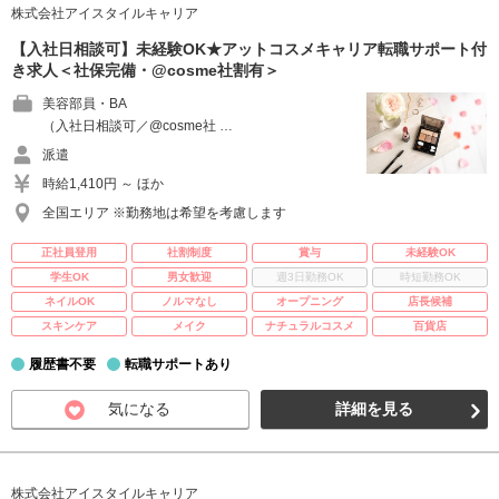
株式会社アイスタイルキャリア
【入社日相談可】未経験OK★アットコスメキャリア転職サポート付
き求人＜社保完備・@cosme社割有＞
美容部員・BA
（入社日相談可／@cosme社 …
派遣
時給1,410円 ～ ほか
全国エリア ※勤務地は希望を考慮します
正社員登用
社割制度
賞与
未経験OK
学生OK
男女歓迎
週3日勤務OK
時短勤務OK
ネイルOK
ノルマなし
オープニング
店長候補
スキンケア
メイク
ナチュラルコスメ
百貨店
履歴書不要
転職サポートあり
気になる
詳細を見る
株式会社アイスタイルキャリア