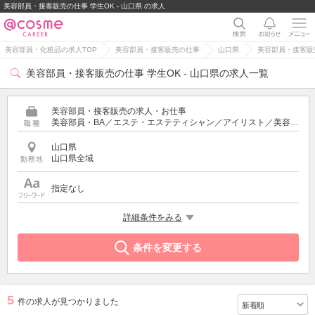
美容部員・接客販売の仕事 学生OK - 山口県 の求人
美容部員・化粧品の求人TOP
美容部員・接客販売の仕事
山口県
美容部員・接客販売
美容部員・接客販売の仕事 学生OK - 山口県の求人一覧
美容部員・接客販売の求人・お仕事
美容部員・BA／エステ・エステティシャン／アイリスト／美容師／受付・フロント
山口県
山口県全域
指定なし
希望する条件
詳細条件をみる
学生OK
条件を変更する
5
件の求人が見つかりました