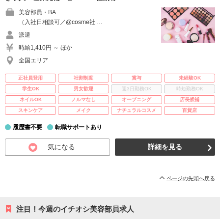
美容部員・BA
（入社日相談可／@cosme社 …
派遣
時給1,410円 ～ ほか
全国エリア
正社員登用
社割制度
賞与
未経験OK
学生OK
男女歓迎
週3日勤務OK
時短勤務OK
ネイルOK
ノルマなし
オープニング
店長候補
スキンケア
メイク
ナチュラルコスメ
百貨店
履歴書不要
転職サポートあり
気になる
詳細を見る
ページの先頭へ戻る
注目！今週のイチオシ美容部員求人