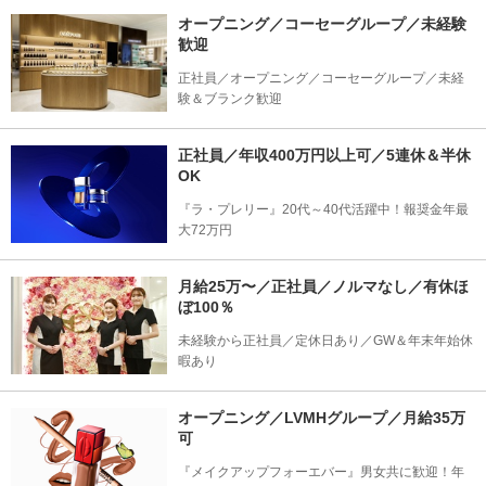
オープニング／コーセーグループ／未経験
歓迎
正社員／オープニング／コーセーグループ／未経
験＆ブランク歓迎
正社員／年収400万円以上可／5連休＆半休
OK
『ラ・プレリー』20代～40代活躍中！報奨金年最
大72万円
月給25万〜／正社員／ノルマなし／有休ほ
ぼ100％
未経験から正社員／定休日あり／GW＆年末年始休
暇あり
オープニング／LVMHグループ／月給35万
可
『メイクアップフォーエバー』男女共に歓迎！年