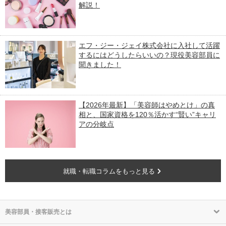
解説！
エフ・ジー・ジェイ株式会社に入社して活躍
するにはどうしたらいいの？現役美容部員に
聞きました！
【2026年最新】「美容師はやめとけ」の真
相と、国家資格を120％活かす“賢い”キャリ
アの分岐点
就職・転職コラムをもっと見る
美容部員・接客販売とは