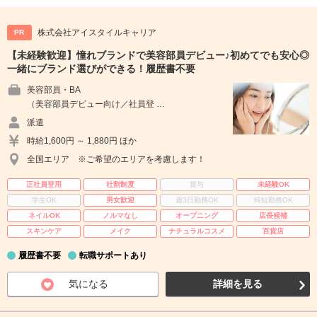
株式会社アイスタイルキャリア
PR
【未経験歓迎】憧れブランドで美容部員デビュー♪初めてでも安心◎
一緒にブランド選びができる！履歴書不要
美容部員・BA
（美容部員デビュー向け／社員登 …
派遣
時給1,600円 ～ 1,880円 ほか
全国エリア ※ご希望のエリアを考慮します！
正社員登用
社割制度
賞与
未経験OK
学生OK
男女歓迎
週3日勤務OK
時短勤務OK
ネイルOK
ノルマなし
オープニング
店長候補
スキンケア
メイク
ナチュラルコスメ
百貨店
履歴書不要
転職サポートあり
気になる
詳細を見る