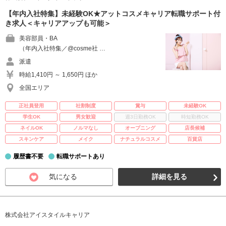
【年内入社特集】未経験OK★アットコスメキャリア転職サポート付
き求人＜キャリアアップも可能＞
美容部員・BA
（年内入社特集／@cosme社 …
派遣
時給1,410円 ～ 1,650円 ほか
全国エリア
正社員登用
社割制度
賞与
未経験OK
学生OK
男女歓迎
週3日勤務OK
時短勤務OK
ネイルOK
ノルマなし
オープニング
店長候補
スキンケア
メイク
ナチュラルコスメ
百貨店
履歴書不要
転職サポートあり
気になる
詳細を見る
株式会社アイスタイルキャリア