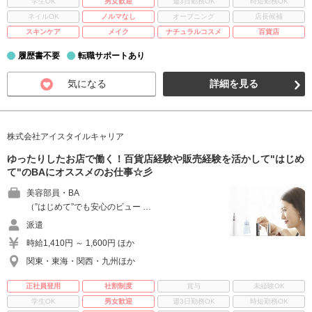
学生OK
男女歓迎
週3日勤務OK
時短勤務OK
ネイルOK
ノルマなし
オープニング
店長候補
スキンケア
メイク
ナチュラルコスメ
百貨店
履歴書不要
転職サポートあり
気になる
詳細を見る
株式会社アイスタイルキャリア
ゆったりしたお店で働く！百貨店経験や販売経験を活かして"はじめ
て"のBAにオススメのお仕事☆彡
美容部員・BA
（”はじめて”でも安心のビュー …
派遣
時給1,410円 ～ 1,600円 ほか
関東・東海・関西・九州ほか
正社員登用
社割制度
賞与
未経験OK
学生OK
男女歓迎
週3日勤務OK
時短勤務OK