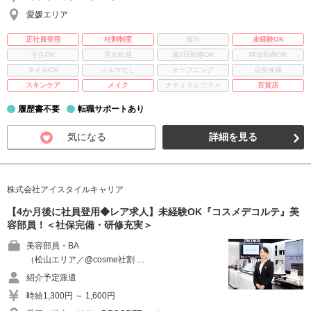
愛媛エリア
正社員登用
社割制度
賞与
未経験OK
学生OK
男女歓迎
週3日勤務OK
時短勤務OK
ネイルOK
ノルマなし
オープニング
店長候補
スキンケア
メイク
ナチュラルコスメ
百貨店
履歴書不要
転職サポートあり
気になる
詳細を見る
株式会社アイスタイルキャリア
【4か月後に社員登用◆レア求人】未経験OK『コスメデコルテ』美
容部員！＜社保完備・研修充実＞
美容部員・BA
（松山エリア／@cosme社割 …
紹介予定派遣
時給1,300円 ～ 1,600円