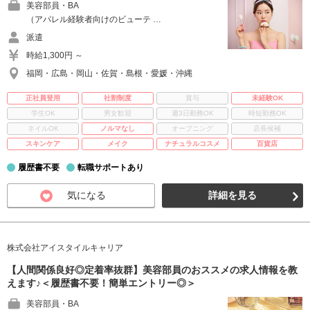
美容部員・BA
（アパレル経験者向けのビューテ …
派遣
時給1,300円 ～
福岡・広島・岡山・佐賀・島根・愛媛・沖縄
正社員登用
社割制度
賞与
未経験OK
学生OK
男女歓迎
週3日勤務OK
時短勤務OK
ネイルOK
ノルマなし
オープニング
店長候補
スキンケア
メイク
ナチュラルコスメ
百貨店
履歴書不要
転職サポートあり
気になる
詳細を見る
株式会社アイスタイルキャリア
【人間関係良好◎定着率抜群】美容部員のおススメの求人情報を教
えます♪＜履歴書不要！簡単エントリー◎＞
美容部員・BA