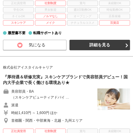
正社員登用
社割制度
賞与
未経験OK
学生OK
男女歓迎
週3日勤務OK
時短勤務OK
ネイルOK
ノルマなし
オープニング
店長候補
スキンケア
メイク
ナチュラルコスメ
百貨店
履歴書不要
転職サポートあり
気になる
詳細を見る
株式会社アイスタイルキャリア
『厚待遇＆研修充実』スキンケアブランドで美容部員デビュー！国
内大手企業で長く働ける環境あり★
美容部員・BA
（スキンケアビューティアドバイ …
派遣
時給1,410円 ～ 1,600円 ほか
首都圏・関西・中部東海・北越・九州エリア
正社員登用
社割制度
賞与
未経験OK