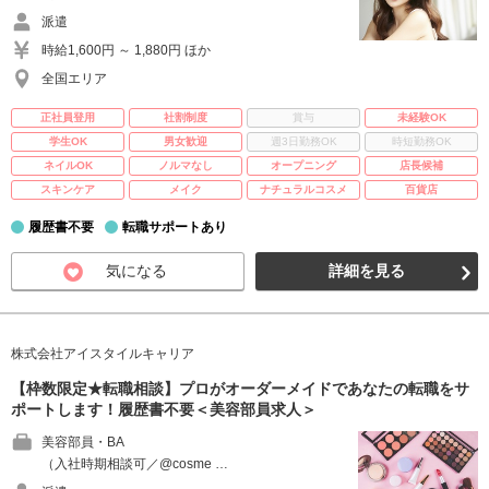
派遣
時給1,600円 ～ 1,880円 ほか
全国エリア
正社員登用
社割制度
賞与
未経験OK
学生OK
男女歓迎
週3日勤務OK
時短勤務OK
ネイルOK
ノルマなし
オープニング
店長候補
スキンケア
メイク
ナチュラルコスメ
百貨店
履歴書不要
転職サポートあり
気になる
詳細を見る
株式会社アイスタイルキャリア
【枠数限定★転職相談】プロがオーダーメイドであなたの転職をサ
ポートします！履歴書不要＜美容部員求人＞
美容部員・BA
（入社時期相談可／@cosme …