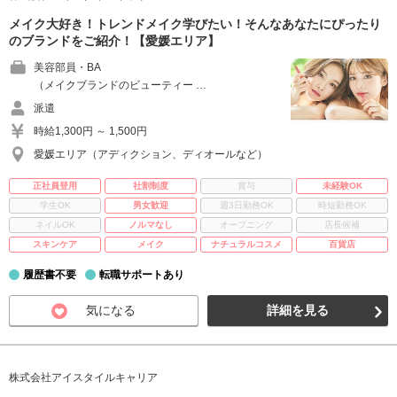
メイク大好き！トレンドメイク学びたい！そんなあなたにぴったり
のブランドをご紹介！【愛媛エリア】
美容部員・BA
（メイクブランドのビューティー …
派遣
時給1,300円 ～ 1,500円
愛媛エリア（アディクション、ディオールなど）
正社員登用
社割制度
賞与
未経験OK
学生OK
男女歓迎
週3日勤務OK
時短勤務OK
ネイルOK
ノルマなし
オープニング
店長候補
スキンケア
メイク
ナチュラルコスメ
百貨店
履歴書不要
転職サポートあり
気になる
詳細を見る
株式会社アイスタイルキャリア