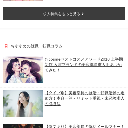
求人特集をもっと見る
おすすめの就職・転職コラム
@cosmeベストコスメアワード2018 上半期
新作 入賞ブランドの美容部員求人をあつめ
てみた！
【タイプ別】美容部員の就活・転職活動の進
め方！本命一筋・リミット重視・未経験求人
の必勝法
【例文あり】美容部員の就活メールマナー！