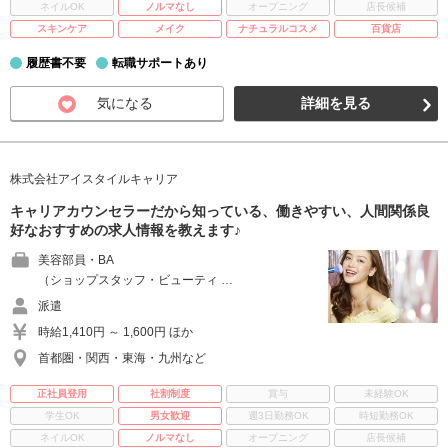
ネイルOK
ノルマなし
オープニング
店長候補
スキンケア
メイク
ナチュラルコスメ
百貨店
履歴書不要
転職サポートあり
気になる
詳細を見る
株式会社アイスタイルキャリア
キャリアカウンセラーだから知っている、働きやすい、人間関係良
好なおすすめの求人情報を教えます♪
美容部員・BA
（ショップスタッフ・ビューティ …
派遣
時給1,410円 ～ 1,600円 ほか
首都圏・関西・東海・九州など
正社員登用
社割制度
賞与
未経験OK
学生OK
男女歓迎
週3日勤務OK
時短勤務OK
ネイルOK
ノルマなし
オープニング
店長候補