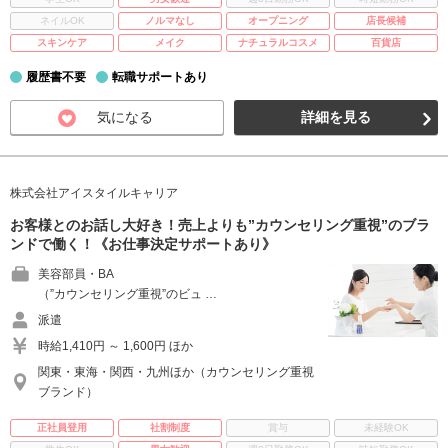
ネイルOK
ノルマなし
オープニング
店長候補
スキンケア
メイク
ナチュラルコスメ
百貨店
履歴書不要
転職サポートあり
気になる
詳細を見る
株式会社アイスタイルキャリア
お客様とのお話し大好き！売上よりも”カウンセリング重視”のブラ
ンドで働く！《お仕事決定サポートあり》
美容部員・BA
（”カウンセリング重視”のビュ …
派遣
時給1,410円 ～ 1,600円 ほか
関東・東海・関西・九州ほか（カウンセリング重視
ブランド）
正社員登用
社割制度
賞与
未経験OK