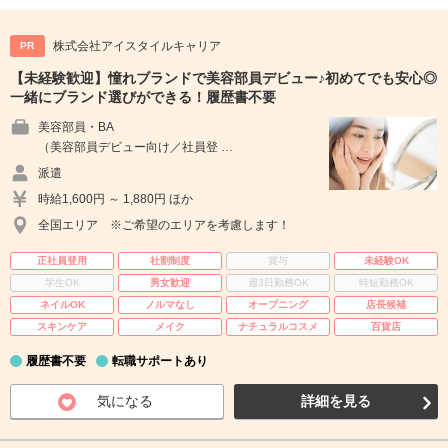
株式会社アイスタイルキャリア
PR
【未経験歓迎】憧れブランドで美容部員デビュー♪初めてでも安心◎
一緒にブランド選びができる！履歴書不要
美容部員・BA
（美容部員デビュー向け／社員登 …
派遣
時給1,600円 ～ 1,880円 ほか
全国エリア ※ご希望のエリアを考慮します！
正社員登用
社割制度
賞与
未経験OK
学生OK
男女歓迎
週3日勤務OK
時短勤務OK
ネイルOK
ノルマなし
オープニング
店長候補
スキンケア
メイク
ナチュラルコスメ
百貨店
履歴書不要
転職サポートあり
気になる
詳細を見る