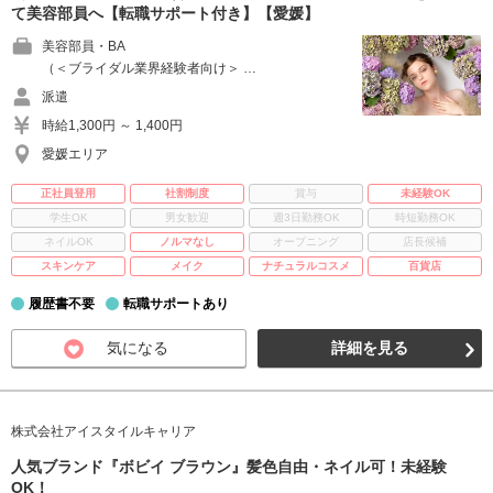
て美容部員へ【転職サポート付き】【愛媛】
美容部員・BA
（＜ブライダル業界経験者向け＞ …
派遣
時給1,300円 ～ 1,400円
愛媛エリア
正社員登用
社割制度
賞与
未経験OK
学生OK
男女歓迎
週3日勤務OK
時短勤務OK
ネイルOK
ノルマなし
オープニング
店長候補
スキンケア
メイク
ナチュラルコスメ
百貨店
履歴書不要
転職サポートあり
気になる
詳細を見る
株式会社アイスタイルキャリア
人気ブランド『ボビイ ブラウン』髪色自由・ネイル可！未経験
OK！