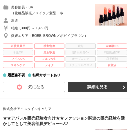
美容部員・BA
（化粧品販売／メイク／髪型・ネ …
派遣
時給1,300円 ～ 1,450円
愛媛エリア（BOBBI BROWN／ボビイブラウン）
正社員登用
社割制度
賞与
未経験OK
学生OK
男女歓迎
週3日勤務OK
時短勤務OK
ネイルOK
ノルマなし
オープニング
店長候補
スキンケア
メイク
ナチュラルコスメ
百貨店
履歴書不要
転職サポートあり
気になる
詳細を見る
株式会社アイスタイルキャリア
★★アパレル販売経験者向け★★ファッション関連の販売経験を活
かしてとして美容部員デビューへ♡