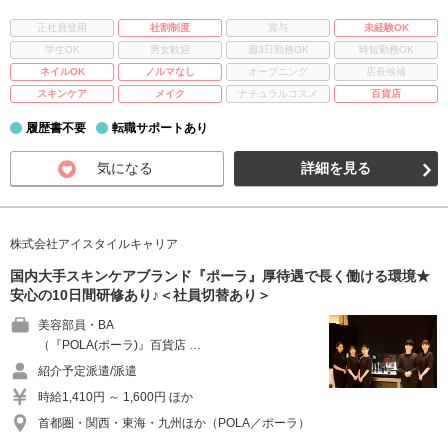
正社員登用
社割制度
賞与
未経験OK
学生OK
男女歓迎
週3日勤務OK
時短勤務OK
ネイルOK
ノルマなし
オープニング
店長候補
スキンケア
メイク
ナチュラルコスメ
百貨店
履歴書不要
転職サポートあり
気になる
詳細を見る
株式会社アイスタイルキャリア
国内大手スキンケアブランド『ポーラ』厚待遇で長く働ける環境★
安心の10日間研修あり♪＜社員切替あり＞
美容部員・BA
（『POLA(ポーラ)』百貨店 …
紹介予定派遣/派遣
時給1,410円 ～ 1,600円 ほか
首都圏・関西・東海・九州ほか（POLA／ポーラ）