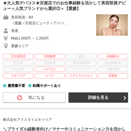
★大人気デパコス★百貨店でのお仕事経験を活かして美容部員デビ
ュー＜人気ブランドから選択◎＞【愛媛】
美容部員・BA
（愛媛／百貨店ビューティアドバ …
派遣
時給1,000円 ～ 1,350円
愛媛エリア
正社員登用
社割制度
賞与
未経験OK
学生OK
男女歓迎
週3日勤務OK
時短勤務OK
ネイルOK
ノルマなし
オープニング
店長候補
スキンケア
メイク
ナチュラルコスメ
百貨店
履歴書不要
転職サポートあり
気になる
詳細を見る
株式会社アイスタイルキャリア
＼ブライダル経験者向け／マナーやコミュニケーション力を活かし