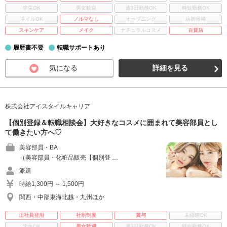
学生OK
男女歓迎
週3日勤務OK
時短勤務OK
ネイルOK
ノルマなし
オープニング
店長候補
スキンケア
メイク
ナチュラルコスメ
百貨店
履歴書不要
転職サポートあり
気になる
詳細を見る
株式会社アイスタイルキャリア
【個別登録＆転職相談会】大好きなコスメに囲まれて美容部員とし
て働きたい方へ♡
美容部員・BA
（美容部員・化粧品販売【個別登 …
派遣
時給1,300円 ～ 1,500円
関西・中部東海北越・九州ほか
正社員登用
社割制度
賞与
未経験OK
学生OK
男女歓迎
週3日勤務OK
時短勤務OK