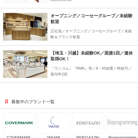
オープニング／コーセーグループ／未経験
歓迎
正社員／オープニング／コーセーグループ／未経
験＆ブランク歓迎
【埼玉・川越】未経験OK／面接1回／連休
取得OK！
『ランコム』『RMK』等／9：45始業／時短可／
賞与年2回
募集中のブランド一覧
COVERMARK
TAKAMI
REIKO KAZKI
Bioprogramming