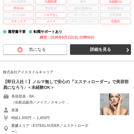
正社員登用
社割制度
賞与
未経験OK
学生OK
男女歓迎
週3日勤務OK
時短勤務OK
ネイルOK
ノルマなし
オープニング
店長候補
スキンケア
メイク
ナチュラルコスメ
百貨店
履歴書不要
転職サポートあり
締切：2026年9月1日(火) 23時59分
気になる
詳細を見る
株式会社アイスタイルキャリア
【即日入社！】ノルマ無しで安心の『エスティローダー』で美容部
員になろう♪ ＜未経験OK＞
美容部員・BA
（化粧品販売／メイク／スキンケ …
派遣
時給1,300円 ～ 1,450円
愛媛エリア（ESTEELAUDER／エスティローダ
ー）