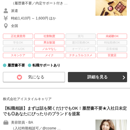
（履歴書不要／内定サポート付き …
派遣
時給1,410円 ～ 1,600円 ほか
全国
正社員登用
社割制度
賞与
未経験OK
学生OK
男女歓迎
週3日勤務OK
時短勤務OK
ネイルOK
ノルマなし
オープニング
店長候補
スキンケア
メイク
ナチュラルコスメ
百貨店
履歴書不要
転職サポートあり
気になる
詳細を見る
株式会社アイスタイルキャリア
【転職相談】まずは話を聞くだけでもOK！履歴書不要★入社日未定
でも◎あなたにぴったりのブランドを提案
美容部員・BA
（入社時期相談可／@cosme …