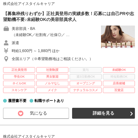
株式会社アイスタイルキャリア
【募集枠残りわずか】正社員登用の実績多数！応募には自己PRや志
望動機不要♪未経験OKの美容部員求人
美容部員・BA
（未経験OK／社割有／社保◎／ …
派遣
時給1,600円 ～ 1,880円 ほか
全国エリア（※希望勤務地はご相談ください。）
正社員登用
社割制度
賞与
未経験OK
学生OK
男女歓迎
週3日勤務OK
時短勤務OK
ネイルOK
ノルマなし
オープニング
店長候補
スキンケア
メイク
ナチュラルコスメ
百貨店
履歴書不要
転職サポートあり
気になる
詳細を見る
株式会社アイスタイルキャリア