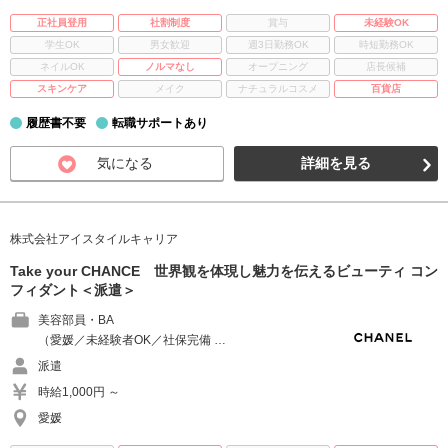
正社員登用
社割制度
賞与
未経験OK
学生OK
男女歓迎
週3日勤務OK
時短勤務OK
ネイルOK
ノルマなし
オープニング
店長候補
スキンケア
メイク
ナチュラルコスメ
百貨店
履歴書不要
転職サポートあり
気になる
詳細を見る
株式会社アイスタイルキャリア
Take your CHANCE 世界観を体現し魅力を伝えるビューティ コン
フィダント＜派遣＞
美容部員・BA
（愛媛／未経験者OK／社保完備 …
派遣
時給1,000円 ～
愛媛