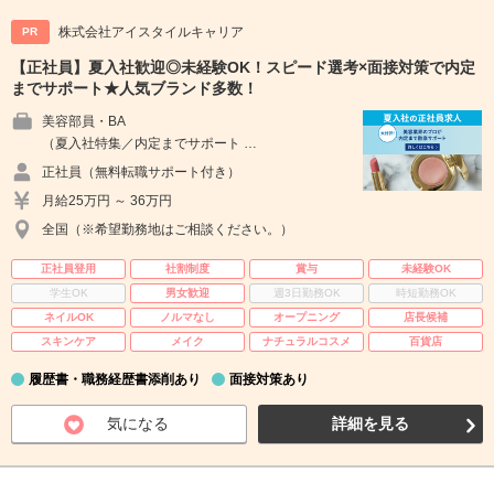
株式会社アイスタイルキャリア
PR
【正社員】夏入社歓迎◎未経験OK！スピード選考×面接対策で内定
までサポート★人気ブランド多数！
美容部員・BA
（夏入社特集／内定までサポート …
正社員（無料転職サポート付き）
月給25万円 ～ 36万円
全国（※希望勤務地はご相談ください。）
正社員登用
社割制度
賞与
未経験OK
学生OK
男女歓迎
週3日勤務OK
時短勤務OK
ネイルOK
ノルマなし
オープニング
店長候補
スキンケア
メイク
ナチュラルコスメ
百貨店
履歴書・職務経歴書添削あり
面接対策あり
気になる
詳細を見る