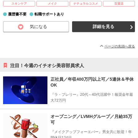
スキンケア
メイク
ナチュラルコスメ
百貨店
履歴書不要
転職サポートあり
気になる
詳細を見る
ページの先頭へ戻る
注目！今週のイチオシ美容部員求人
正社員／年収400万円以上可／5連休＆半休
OK
『ラ・プレリー』20代～40代活躍中！報奨金年最
大72万円
オープニング／LVMHグループ／月給35万
可
『メイクアップフォーエバー』男女共に歓迎！年
間休日124日