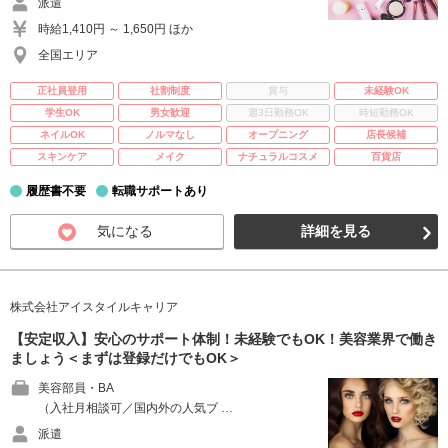
派遣
時給1,410円 ～ 1,650円 ほか
全国エリア
正社員登用
社割制度
賞与
未経験OK
学生OK
男女歓迎
週3日勤務OK
時短勤務OK
ネイルOK
ノルマなし
オープニング
店長候補
スキンケア
メイク
ナチュラルコスメ
百貨店
履歴書不要
転職サポートあり
気になる
詳細を見る
株式会社アイスタイルキャリア
【安定収入】安心のサポート体制！未経験でもOK！美容業界で働き
ましょう＜まずは登録だけでもOK＞
美容部員・BA
（入社月相談可／国内外の人気ブ …
派遣