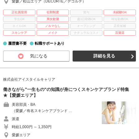
愛媛／松山エリア（DECORTE／デコルテ）
正社員登用
社割制度
賞与
未経験OK
学生OK
男女歓迎
週3日勤務OK
時短勤務OK
ネイルOK
ノルマなし
オープニング
店長候補
スキンケア
メイク
ナチュラルコスメ
百貨店
履歴書不要
転職サポートあり
気になる
詳細を見る
株式会社アイスタイルキャリア
働きながら”一生もの"の知識が身につくスキンケアブランド特集
★【愛媛エリア】
美容部員・BA
（愛媛／有名スキンケアブランド …
派遣
時給1,000円 ～ 1,350円
愛媛エリア