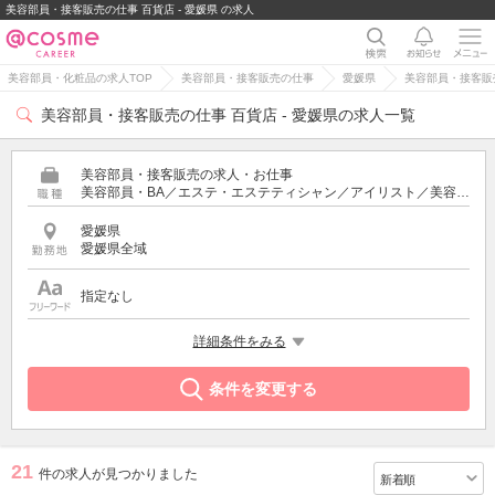
美容部員・接客販売の仕事 百貨店 - 愛媛県 の求人
美容部員・化粧品の求人TOP
美容部員・接客販売の仕事
愛媛県
美容部員・接客販売
美容部員・接客販売の仕事 百貨店 - 愛媛県の求人一覧
美容部員・接客販売の求人・お仕事
美容部員・BA／エステ・エステティシャン／アイリスト／美容師／受付・フロント
愛媛県
愛媛県全域
指定なし
特徴
詳細条件をみる
百貨店
条件を変更する
21
件の求人が見つかりました