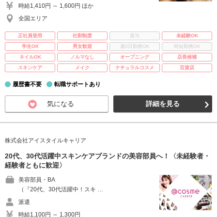
時給1,410円 ～ 1,600円 ほか
全国エリア
正社員登用
社割制度
賞与
未経験OK
学生OK
男女歓迎
週3日勤務OK
時短勤務OK
ネイルOK
ノルマなし
オープニング
店長候補
スキンケア
メイク
ナチュラルコスメ
百貨店
履歴書不要
転職サポートあり
気になる
詳細を見る
株式会社アイスタイルキャリア
20代、30代活躍中スキンケアブランドの美容部員へ！〈未経験者・
経験者ともに歓迎〉
美容部員・BA
（『20代、30代活躍中！スキ …
派遣
時給1,100円 ～ 1,300円