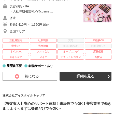
美容部員・BA
（入社時期相談可／@cosme …
派遣
時給1,410円 ～ 1,650円 ほか
全国エリア
正社員登用
社割制度
賞与
未経験OK
学生OK
男女歓迎
週3日勤務OK
時短勤務OK
ネイルOK
ノルマなし
オープニング
店長候補
スキンケア
メイク
ナチュラルコスメ
百貨店
履歴書不要
転職サポートあり
気になる
詳細を見る
株式会社アイスタイルキャリア
【安定収入】安心のサポート体制！未経験でもOK！美容業界で働き
ましょう＜まずは登録だけでもOK＞