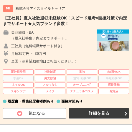
株式会社アイスタイルキャリア
PR
【正社員】夏入社歓迎◎未経験OK！スピード選考×面接対策で内定
までサポート★人気ブランド多数！
美容部員・BA
（夏入社特集／内定までサポート …
正社員（無料転職サポート付き）
月給25万円 ～ 36万円
全国（※希望勤務地はご相談ください。）
正社員登用
社割制度
賞与
未経験OK
学生OK
男女歓迎
週3日勤務OK
時短勤務OK
ネイルOK
ノルマなし
オープニング
店長候補
スキンケア
メイク
ナチュラルコスメ
百貨店
履歴書・職務経歴書添削あり
面接対策あり
気になる
詳細を見る