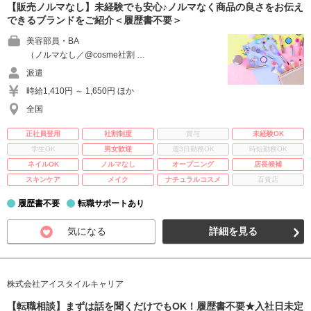
【販売ノルマなし】未経験でも安心♪ノルマなく商品の良さをお伝え
できるブランドをご紹介＜履歴書不要＞
美容部員・BA
（ノルマなし／@cosme社割 …
派遣
時給1,410円 ～ 1,650円 ほか
全国
正社員登用
社割制度
賞与
未経験OK
学生OK
男女歓迎
週3日勤務OK
時短勤務OK
ネイルOK
ノルマなし
オープニング
店長候補
スキンケア
メイク
ナチュラルコスメ
百貨店
履歴書不要
転職サポートあり
気になる
詳細を見る
株式会社アイスタイルキャリア
【転職相談】まずは話を聞くだけでもOK！履歴書不要★入社日未定