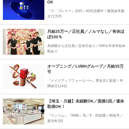
OK
『ラ・プレリー』20代～40代活躍中！報奨金年最
大72万円
月給25万〜／正社員／ノルマなし／有休ほ
ぼ100％
未経験から正社員／定休日あり／GW＆年末年始休
暇あり
オープニング／LVMHグループ／月給35万
可
『メイクアップフォーエバー』男女共に歓迎！年
間休日124日
【埼玉・川越】未経験OK／面接1回／連休
取得OK！
『ランコム』『RMK』等／9：45始業／時短可／
賞与年2回