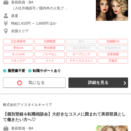
美容部員・BA
（入社月相談可／国内外の人気ブ …
派遣
時給1,410円 ～ 1,600円 ほか
全国エリア
正社員登用
社割制度
賞与
未経験OK
学生OK
男女歓迎
週3日勤務OK
時短勤務OK
ネイルOK
ノルマなし
オープニング
店長候補
スキンケア
メイク
ナチュラルコスメ
百貨店
履歴書不要
転職サポートあり
気になる
詳細を見る
株式会社アイスタイルキャリア
【個別登録＆転職相談会】大好きなコスメに囲まれて美容部員とし
て働きたい方へ♡
美容部員・BA