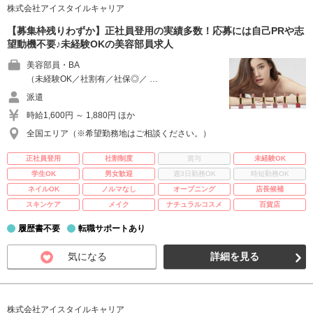
株式会社アイスタイルキャリア
【募集枠残りわずか】正社員登用の実績多数！応募には自己PRや志
望動機不要♪未経験OKの美容部員求人
美容部員・BA
（未経験OK／社割有／社保◎／ …
派遣
時給1,600円 ～ 1,880円 ほか
全国エリア（※希望勤務地はご相談ください。）
正社員登用
社割制度
賞与
未経験OK
学生OK
男女歓迎
週3日勤務OK
時短勤務OK
ネイルOK
ノルマなし
オープニング
店長候補
スキンケア
メイク
ナチュラルコスメ
百貨店
履歴書不要
転職サポートあり
気になる
詳細を見る
株式会社アイスタイルキャリア