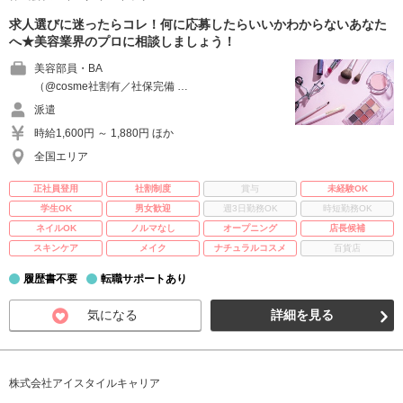
求人選びに迷ったらコレ！何に応募したらいいかわからないあなた
へ★美容業界のプロに相談しましょう！
美容部員・BA
（@cosme社割有／社保完備 …
派遣
時給1,600円 ～ 1,880円 ほか
全国エリア
正社員登用
社割制度
賞与
未経験OK
学生OK
男女歓迎
週3日勤務OK
時短勤務OK
ネイルOK
ノルマなし
オープニング
店長候補
スキンケア
メイク
ナチュラルコスメ
百貨店
履歴書不要
転職サポートあり
気になる
詳細を見る
株式会社アイスタイルキャリア