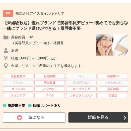
株式会社アイスタイルキャリア
PR
【未経験歓迎】憧れブランドで美容部員デビュー♪初めてでも安心◎
一緒にブランド選びができる！履歴書不要
美容部員・BA
（美容部員デビュー向け／社員登 …
派遣
時給1,600円 ～ 1,880円 ほか
全国エリア ※ご希望のエリアを考慮します！
正社員登用
社割制度
賞与
未経験OK
学生OK
男女歓迎
週3日勤務OK
時短勤務OK
ネイルOK
ノルマなし
オープニング
店長候補
スキンケア
メイク
ナチュラルコスメ
百貨店
履歴書不要
転職サポートあり
気になる
詳細を見る