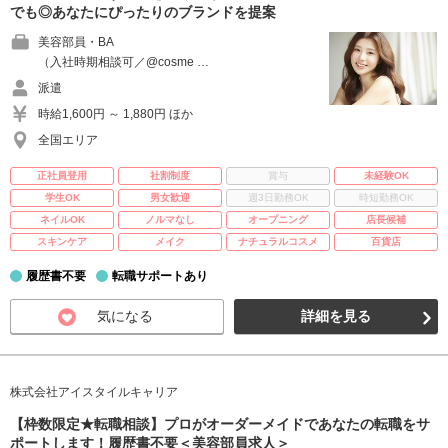
でも◎あなたにぴったりのブランドを提案
美容部員・BA
（入社時期相談可／@cosme …
派遣
時給1,600円 ～ 1,880円 ほか
全国エリア
正社員登用
社割制度
賞与
未経験OK
学生OK
男女歓迎
週3日勤務OK
時短勤務OK
ネイルOK
ノルマなし
オープニング
店長候補
スキンケア
メイク
ナチュラルコスメ
百貨店
履歴書不要
転職サポートあり
気になる
詳細を見る
株式会社アイスタイルキャリア
【枠数限定★転職相談】プロがオーダーメイドであなたの転職をサ
ポートします！履歴書不要＜美容部員求人＞