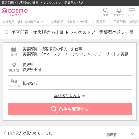
美容部員・接客販売の仕事 ドラッグストア - 愛媛県 の求人
美容部員・化粧品の求人TOP
美容部員・接客販売の仕事
愛媛県
美容部員・接客販売
美容部員・接客販売の仕事 ドラッグストア - 愛媛県の求人一覧
美容部員・接客販売の求人・お仕事
美容部員・BA／エステ・エステティシャン／アイリスト／美容師／受付・フロント
愛媛県
愛媛県全域
指定なし
特徴
詳細条件をみる
ドラッグストア
条件を変更する
7
件の求人が見つかりました