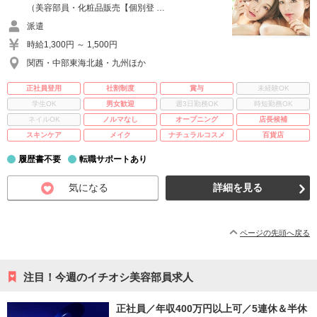
（美容部員・化粧品販売【個別登 …
派遣
時給1,300円 ～ 1,500円
関西・中部東海北越・九州ほか
正社員登用
社割制度
賞与
未経験OK
学生OK
男女歓迎
週3日勤務OK
時短勤務OK
ネイルOK
ノルマなし
オープニング
店長候補
スキンケア
メイク
ナチュラルコスメ
百貨店
履歴書不要
転職サポートあり
気になる
詳細を見る
ページの先頭へ戻る
注目！今週のイチオシ美容部員求人
正社員／年収400万円以上可／5連休＆半休