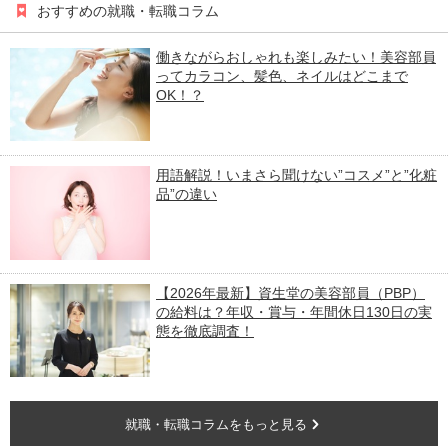
おすすめの就職・転職コラム
働きながらおしゃれも楽しみたい！美容部員
ってカラコン、髪色、ネイルはどこまで
OK！？
用語解説！いまさら聞けない”コスメ”と”化粧
品”の違い
【2026年最新】資生堂の美容部員（PBP）
の給料は？年収・賞与・年間休日130日の実
態を徹底調査！
就職・転職コラムをもっと見る