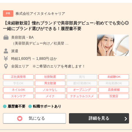
株式会社アイスタイルキャリア
PR
【未経験歓迎】憧れブランドで美容部員デビュー♪初めてでも安心◎
一緒にブランド選びができる！履歴書不要
美容部員・BA
（美容部員デビュー向け／社員登 …
派遣
時給1,600円 ～ 1,880円 ほか
全国エリア ※ご希望のエリアを考慮します！
正社員登用
社割制度
賞与
未経験OK
学生OK
男女歓迎
週3日勤務OK
時短勤務OK
ネイルOK
ノルマなし
オープニング
店長候補
スキンケア
メイク
ナチュラルコスメ
百貨店
履歴書不要
転職サポートあり
気になる
詳細を見る