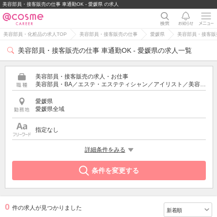
美容部員・接客販売の仕事 車通勤OK - 愛媛県 の求人
美容部員・化粧品の求人TOP
美容部員・接客販売の仕事
愛媛県
美容部員・接客販売
美容部員・接客販売の仕事 車通勤OK - 愛媛県の求人一覧
美容部員・接客販売の求人・お仕事
美容部員・BA／エステ・エステティシャン／アイリスト／美容師／受付・フロント
愛媛県
愛媛県全域
指定なし
希望する条件
詳細条件をみる
車通勤OK
条件を変更する
0
件の求人が見つかりました