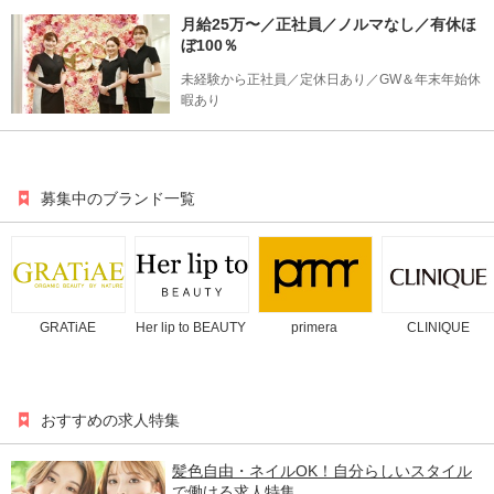
月給25万〜／正社員／ノルマなし／有休ほ
ぼ100％
未経験から正社員／定休日あり／GW＆年末年始休
暇あり
募集中のブランド一覧
GRATiAE
Her lip to BEAUTY
primera
CLINIQUE
おすすめの求人特集
髪色自由・ネイルOK！自分らしいスタイル
で働ける求人特集