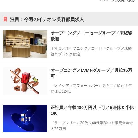
ページの先頭へ戻る
注目！今週のイチオシ美容部員求人
オープニング／コーセーグループ／未経験
歓迎
正社員／オープニング／コーセーグループ／未経
験＆ブランク歓迎
オープニング／LVMHグループ／月給35万
可
『メイクアップフォーエバー』男女共に歓迎！年
間休日124日
正社員／年収400万円以上可／5連休＆半休
OK
『ラ・プレリー』20代～40代活躍中！報奨金年最
大72万円