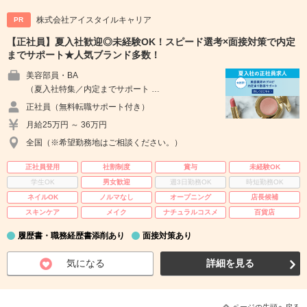
株式会社アイスタイルキャリア
PR
【正社員】夏入社歓迎◎未経験OK！スピード選考×面接対策で内定
までサポート★人気ブランド多数！
美容部員・BA
（夏入社特集／内定までサポート …
正社員（無料転職サポート付き）
月給25万円 ～ 36万円
全国（※希望勤務地はご相談ください。）
正社員登用
社割制度
賞与
未経験OK
学生OK
男女歓迎
週3日勤務OK
時短勤務OK
ネイルOK
ノルマなし
オープニング
店長候補
スキンケア
メイク
ナチュラルコスメ
百貨店
履歴書・職務経歴書添削あり
面接対策あり
気になる
詳細を見る