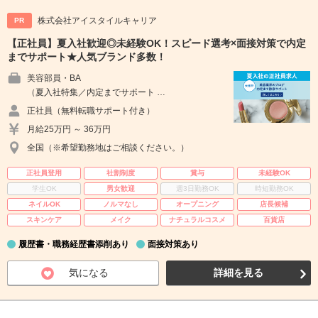
株式会社アイスタイルキャリア
PR
【正社員】夏入社歓迎◎未経験OK！スピード選考×面接対策で内定
までサポート★人気ブランド多数！
美容部員・BA
（夏入社特集／内定までサポート …
正社員（無料転職サポート付き）
月給25万円 ～ 36万円
全国（※希望勤務地はご相談ください。）
正社員登用
社割制度
賞与
未経験OK
学生OK
男女歓迎
週3日勤務OK
時短勤務OK
ネイルOK
ノルマなし
オープニング
店長候補
スキンケア
メイク
ナチュラルコスメ
百貨店
履歴書・職務経歴書添削あり
面接対策あり
気になる
詳細を見る