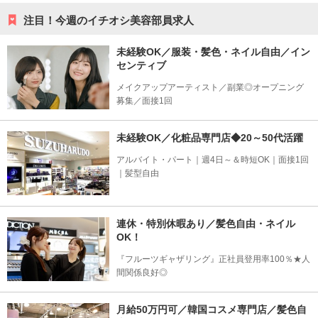
注目！今週のイチオシ美容部員求人
未経験OK／服装・髪色・ネイル自由／イン
センティブ
メイクアップアーティスト／副業◎オープニング
募集／面接1回
未経験OK／化粧品専門店◆20～50代活躍
アルバイト・パート｜週4日～＆時短OK｜面接1回
｜髪型自由
連休・特別休暇あり／髪色自由・ネイル
OK！
『フルーツギャザリング』正社員登用率100％★人
間関係良好◎
月給50万円可／韓国コスメ専門店／髪色自