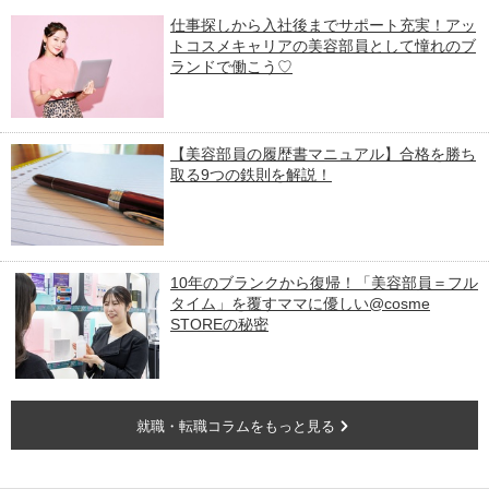
仕事探しから入社後までサポート充実！アッ
トコスメキャリアの美容部員として憧れのブ
ランドで働こう♡
【美容部員の履歴書マニュアル】合格を勝ち
取る9つの鉄則を解説！
10年のブランクから復帰！「美容部員＝フル
タイム」を覆すママに優しい@cosme
STOREの秘密
就職・転職コラムをもっと見る