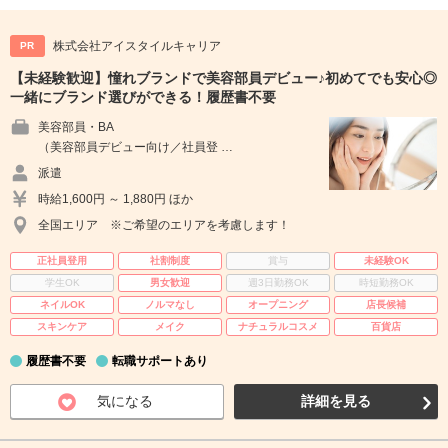
株式会社アイスタイルキャリア
PR
【未経験歓迎】憧れブランドで美容部員デビュー♪初めてでも安心◎
一緒にブランド選びができる！履歴書不要
美容部員・BA
（美容部員デビュー向け／社員登 …
派遣
時給1,600円 ～ 1,880円 ほか
全国エリア ※ご希望のエリアを考慮します！
正社員登用
社割制度
賞与
未経験OK
学生OK
男女歓迎
週3日勤務OK
時短勤務OK
ネイルOK
ノルマなし
オープニング
店長候補
スキンケア
メイク
ナチュラルコスメ
百貨店
履歴書不要
転職サポートあり
気になる
詳細を見る