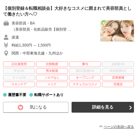
【個別登録＆転職相談会】大好きなコスメに囲まれて美容部員とし
て働きたい方へ♡
美容部員・BA
（美容部員・化粧品販売【個別登 …
派遣
時給1,300円 ～ 1,500円
関西・中部東海北越・九州ほか
正社員登用
社割制度
賞与
未経験OK
学生OK
男女歓迎
週3日勤務OK
時短勤務OK
ネイルOK
ノルマなし
オープニング
店長候補
スキンケア
メイク
ナチュラルコスメ
百貨店
履歴書不要
転職サポートあり
気になる
詳細を見る
ページの先頭へ戻る