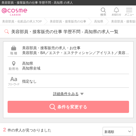
美容部員・接客販売の仕事 学歴不問 - 高知県 の求人
美容部員・化粧品の求人TOP
美容部員・接客販売の仕事
高知県
美容部員・接客販売
美容部員・接客販売の仕事 学歴不問 - 高知県の求人一覧
美容部員・接客販売の求人・お仕事
美容部員・BA／エステ・エステティシャン／アイリスト／美容師／受付・フロント
高知県
高知県全域
指定なし
希望する条件
詳細条件をみる
学歴不問
条件を変更する
2
件の求人が見つかりました