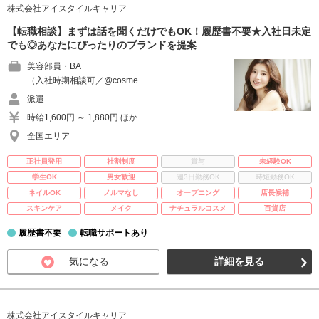
株式会社アイスタイルキャリア
【転職相談】まずは話を聞くだけでもOK！履歴書不要★入社日未定
でも◎あなたにぴったりのブランドを提案
美容部員・BA
（入社時期相談可／@cosme …
派遣
時給1,600円 ～ 1,880円 ほか
全国エリア
正社員登用
社割制度
賞与
未経験OK
学生OK
男女歓迎
週3日勤務OK
時短勤務OK
ネイルOK
ノルマなし
オープニング
店長候補
スキンケア
メイク
ナチュラルコスメ
百貨店
履歴書不要
転職サポートあり
気になる
詳細を見る
株式会社アイスタイルキャリア