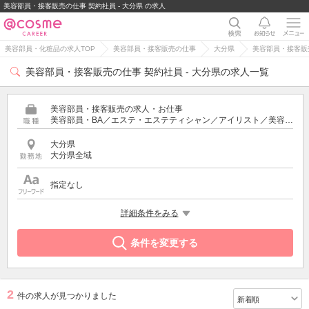
美容部員・接客販売の仕事 契約社員 - 大分県 の求人
美容部員・化粧品の求人TOP
美容部員・接客販売の仕事
大分県
美容部員・接客販売
美容部員・接客販売の仕事 契約社員 - 大分県の求人一覧
美容部員・接客販売の求人・お仕事
美容部員・BA／エステ・エステティシャン／アイリスト／美容師／受付・フロント
大分県
大分県全域
指定なし
雇用形態
詳細条件をみる
契約社員
条件を変更する
2
件の求人が見つかりました