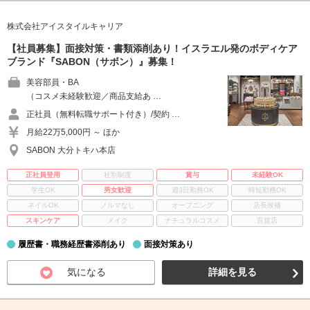
株式会社アイスタイルキャリア
【社員募集】面接対策・書類添削あり！イスラエル発のボディケア
ブランド『SABON（サボン）』募集！
美容部員・BA
（コスメ未経験歓迎／商品支給あ …
正社員（無料転職サポート付き）/契約 …
月給22万5,000円 ～ ほか
SABON 大分トキハ本店
正社員登用
社割制度
賞与
未経験OK
学生OK
男女歓迎
週3日勤務OK
時短勤務OK
ネイルOK
ノルマなし
オープニング
店長候補
スキンケア
メイク
ナチュラルコスメ
百貨店
履歴書・職務経歴書添削あり
面接対策あり
気になる
詳細を見る