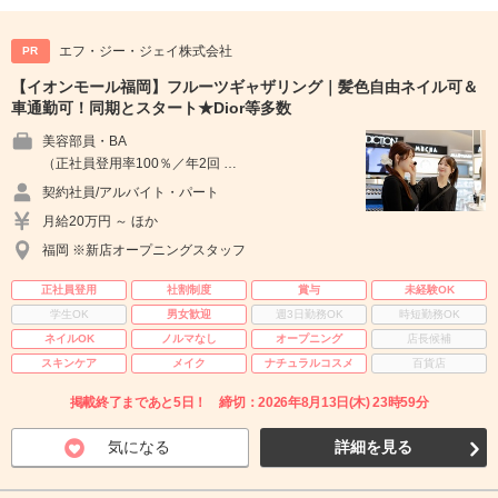
エフ・ジー・ジェイ株式会社
PR
【イオンモール福岡】フルーツギャザリング｜髪色自由ネイル可＆
車通勤可！同期とスタート★Dior等多数
美容部員・BA
（正社員登用率100％／年2回 …
契約社員/アルバイト・パート
月給20万円 ～ ほか
福岡 ※新店オープニングスタッフ
正社員登用
社割制度
賞与
未経験OK
学生OK
男女歓迎
週3日勤務OK
時短勤務OK
ネイルOK
ノルマなし
オープニング
店長候補
スキンケア
メイク
ナチュラルコスメ
百貨店
掲載終了まであと5日！ 締切：2026年8月13日(木) 23時59分
気になる
詳細を見る