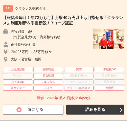
クラランス株式会社
PR
【報奨金毎月！年72万も可】月収40万円以上も目指せる『クララン
ス』制度刷新＆手当新設！Bコープ認証
美容部員・BA
（報奨金最大6万／海外旅行補助 …
正社員/契約社員
月給25万円 ～ 35万円 ほか
大阪・名古屋・福岡
正社員登用
社割制度
賞与
未経験OK
学生OK
男女歓迎
週3日勤務OK
時短勤務OK
ネイルOK
ノルマなし
オープニング
店長候補
スキンケア
メイク
ナチュラルコスメ
百貨店
締切：2026年8月20日(木) 23時59分
気になる
詳細を見る