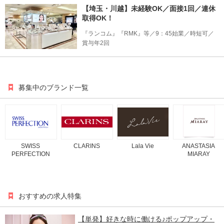
【埼玉・川越】未経験OK／面接1回／連休
取得OK！
『ランコム』『RMK』等／9：45始業／時短可／
賞与年2回
募集中のブランド一覧
SWISS
CLARINS
Lala Vie
ANASTASIA
PERFECTION
MIARAY
おすすめの求人特集
【単発】好きな時に働ける♪ポップアップ・