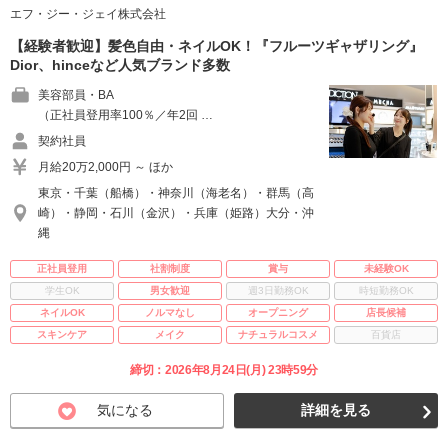
エフ・ジー・ジェイ株式会社
【経験者歓迎】髪色自由・ネイルOK！『フルーツギャザリング』
Dior、hinceなど人気ブランド多数
美容部員・BA
（正社員登用率100％／年2回 …
契約社員
月給20万2,000円 ～ ほか
東京・千葉（船橋）・神奈川（海老名）・群馬（高
崎）・静岡・石川（金沢）・兵庫（姫路）大分・沖
縄
正社員登用
社割制度
賞与
未経験OK
学生OK
男女歓迎
週3日勤務OK
時短勤務OK
ネイルOK
ノルマなし
オープニング
店長候補
スキンケア
メイク
ナチュラルコスメ
百貨店
締切：2026年8月24日(月) 23時59分
気になる
詳細を見る