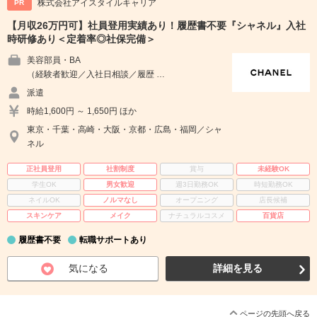
株式会社アイスタイルキャリア
PR
【月収26万円可】社員登用実績あり！履歴書不要『シャネル』入社
時研修あり＜定着率◎社保完備＞
美容部員・BA
（経験者歓迎／入社日相談／履歴 …
派遣
時給1,600円 ～ 1,650円 ほか
東京・千葉・高崎・大阪・京都・広島・福岡／シャ
ネル
正社員登用
社割制度
賞与
未経験OK
学生OK
男女歓迎
週3日勤務OK
時短勤務OK
ネイルOK
ノルマなし
オープニング
店長候補
スキンケア
メイク
ナチュラルコスメ
百貨店
履歴書不要
転職サポートあり
気になる
詳細を見る
ページの先頭へ戻る