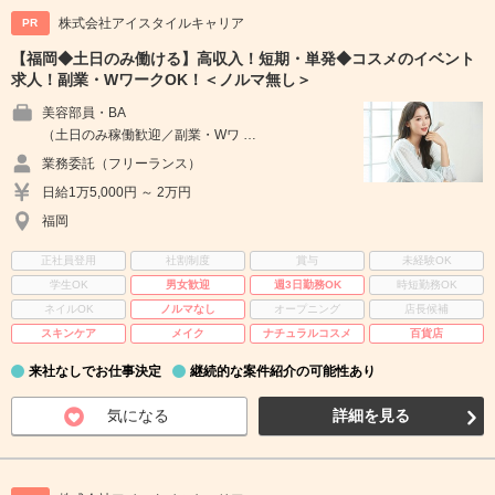
株式会社アイスタイルキャリア
PR
【福岡◆土日のみ働ける】高収入！短期・単発◆コスメのイベント
求人！副業・WワークOK！＜ノルマ無し＞
美容部員・BA
（土日のみ稼働歓迎／副業・Wワ …
業務委託（フリーランス）
日給1万5,000円 ～ 2万円
福岡
正社員登用
社割制度
賞与
未経験OK
学生OK
男女歓迎
週3日勤務OK
時短勤務OK
ネイルOK
ノルマなし
オープニング
店長候補
スキンケア
メイク
ナチュラルコスメ
百貨店
来社なしでお仕事決定
継続的な案件紹介の可能性あり
気になる
詳細を見る