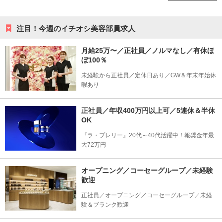
注目！今週のイチオシ美容部員求人
月給25万〜／正社員／ノルマなし／有休ほ
ぼ100％
未経験から正社員／定休日あり／GW＆年末年始休
暇あり
正社員／年収400万円以上可／5連休＆半休
OK
『ラ・プレリー』20代～40代活躍中！報奨金年最
大72万円
オープニング／コーセーグループ／未経験
歓迎
正社員／オープニング／コーセーグループ／未経
験＆ブランク歓迎