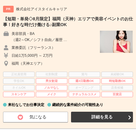
株式会社アイスタイルキャリア
PR
【短期・単発◇8月限定】福岡（天神）エリアで美容イベントのお仕
事！好きな時だけ働ける♪副業OK
美容部員・BA
（週2～OK／シフト自由／履歴 …
業務委託（フリーランス）
日給1万5,000円 ～ 2万円
福岡（天神エリア）
正社員登用
社割制度
賞与
未経験OK
学生OK
男女歓迎
週3日勤務OK
時短勤務OK
ネイルOK
ノルマなし
オープニング
店長候補
スキンケア
メイク
ナチュラルコスメ
百貨店
来社なしでお仕事決定
継続的な案件紹介の可能性あり
気になる
詳細を見る