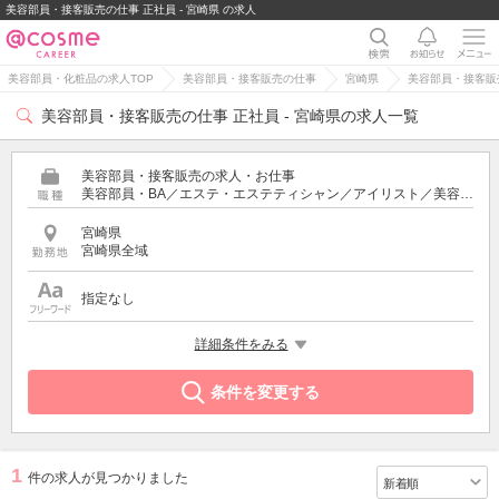
美容部員・接客販売の仕事 正社員 - 宮崎県 の求人
美容部員・化粧品の求人TOP
美容部員・接客販売の仕事
宮崎県
美容部員・接客販売
美容部員・接客販売の仕事 正社員 - 宮崎県の求人一覧
美容部員・接客販売の求人・お仕事
美容部員・BA／エステ・エステティシャン／アイリスト／美容師／受付・フロント
宮崎県
宮崎県全域
指定なし
雇用形態
詳細条件をみる
正社員
条件を変更する
1
件の求人が見つかりました