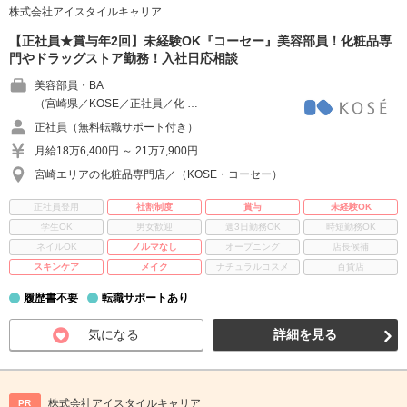
株式会社アイスタイルキャリア
【正社員★賞与年2回】未経験OK『コーセー』美容部員！化粧品専
門やドラッグストア勤務！入社日応相談
美容部員・BA
（宮崎県／KOSE／正社員／化 …
正社員（無料転職サポート付き）
月給18万6,400円 ～ 21万7,900円
宮崎エリアの化粧品専門店／（KOSE・コーセー）
正社員登用
社割制度
賞与
未経験OK
学生OK
男女歓迎
週3日勤務OK
時短勤務OK
ネイルOK
ノルマなし
オープニング
店長候補
スキンケア
メイク
ナチュラルコスメ
百貨店
履歴書不要
転職サポートあり
気になる
詳細を見る
株式会社アイスタイルキャリア
PR