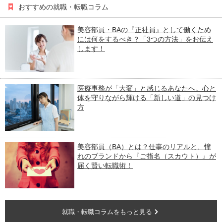
おすすめの就職・転職コラム
美容部員・BAの『正社員』として働くため
には何をするべき？「3つの方法」をお伝え
します！
医療事務が「大変」と感じるあなたへ。心と
体を守りながら輝ける「新しい道」の見つけ
方
美容部員（BA）とは？仕事のリアルと、憧
れのブランドから『ご指名（スカウト）』が
届く賢い転職術！
就職・転職コラムをもっと見る