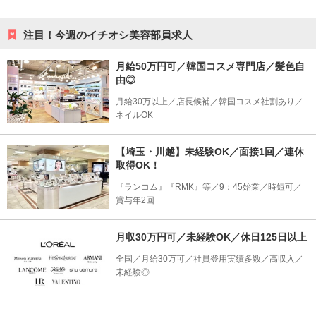
注目！今週のイチオシ美容部員求人
月給50万円可／韓国コスメ専門店／髪色自
由◎
月給30万以上／店長候補／韓国コスメ社割あり／
ネイルOK
【埼玉・川越】未経験OK／面接1回／連休
取得OK！
『ランコム』『RMK』等／9：45始業／時短可／
賞与年2回
月収30万円可／未経験OK／休日125日以上
全国／月給30万可／社員登用実績多数／高収入／
未経験◎