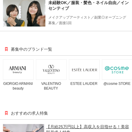
未経験OK／服装・髪色・ネイル自由／イン
センティブ
メイクアップアーティスト／副業◎オープニング
募集／面接1回
募集中のブランド一覧
GIORGIO ARMANI
VALENTINO
ESTEE LAUDER
@cosme STORE
beauty
BEAUTY
おすすめの求人特集
【月給25万円以上】高収入を目指せる！美容