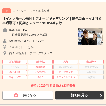
エフ・ジー・ジェイ株式会社
PR
【イオンモール福岡】フルーツギャザリング｜髪色自由ネイル可＆
車通勤可！同期とスタート★Dior等多数
美容部員・BA
（正社員登用率100％／年2回 …
契約社員/アルバイト・パート
月給20万円 ～ ほか
福岡 ※新店オープニングスタッフ
正社員登用
社割制度
賞与
未経験OK
学生OK
男女歓迎
週3日勤務OK
時短勤務OK
ネイルOK
ノルマなし
オープニング
店長候補
スキンケア
メイク
ナチュラルコスメ
百貨店
締切：2026年8月13日(木) 23時59分
気になる
詳細を見る