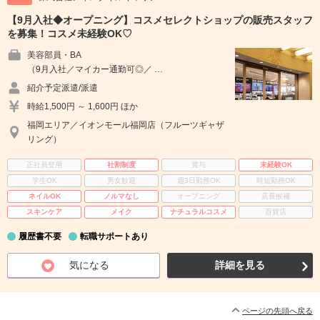
【9月入社◆オープニング】コスメセレクトショップの販売スタッフ
を募集！コスメ未経験OK♡
美容部員・BA
（9月入社／マイカー通勤可◎／ …
紹介予定派遣/派遣
時給1,500円 ～ 1,600円 ほか
福岡エリア／イオンモール福岡店（フルーツギャザ
リング）
正社員登用
社割制度
賞与
未経験OK
学生OK
男女歓迎
週3日勤務OK
時短勤務OK
ネイルOK
ノルマなし
オープニング
店長候補
スキンケア
メイク
ナチュラルコスメ
百貨店
履歴書不要
転職サポートあり
気になる
詳細を見る
ページの先頭へ戻る